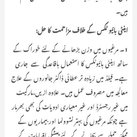
ہیں۔
اینٹی بائیو ٹکس کے خلاف مزاحمت کا حل
:
1۔ مرغیوں میں وزن بڑھانے کے لئے خوراک کے
ساتھ اینٹی بائیوٹکس کا استعمال باقاعدگی سے جاری
ہے۔ فیلڈ میں زیادہ تر عطائی ڈاکٹر جانوروں کے علاج
معالجہ میں مصروف عمل ہیں۔ علاوہ ازیں،مارکیٹ
میں غیر رجسٹرڈ اور غیر معیاری ادویات کی بھی بھرمار
ہے چونکہ مرغیوں کی بہتر نشوونما اور بیماریوں کے
ممکنہ حملے سے بچانے کے لئے پیشگی اقدامات کے