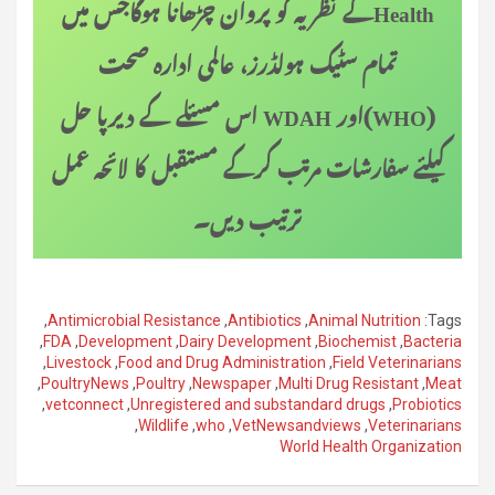
Health
کے نظریہ کو پروان چڑھانا ہوگاجس میں
تمام سٹیک ہولڈرز، عالمی ادارہ صحت
(WHO)
اور
WDAH
اس مسئلے کے دیرپا حل
کیلئے سفارشات مرتب کرکے مستقبل کا لائحہ عمل
ترتیب دیں۔
,
Antimicrobial Resistance
,
Antibiotics
,
Animal Nutrition
Tags:
,
FDA
,
Development
,
Dairy Development
,
Biochemist
,
Bacteria
,
Livestock
,
Food and Drug Administration
,
Field Veterinarians
,
PoultryNews
,
Poultry
,
Newspaper
,
Multi Drug Resistant
,
Meat
,
vetconnect
,
Unregistered and substandard drugs
,
Probiotics
,
Wildlife
,
who
,
VetNewsandviews
,
Veterinarians
World Health Organization