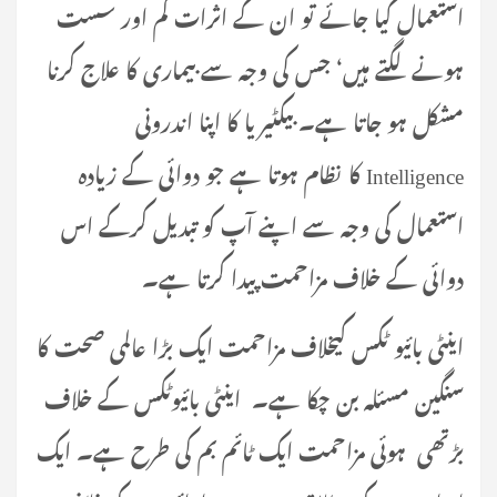
استعمال کیا جائے تو ان کے اثرات کم اور سست
ہونے لگتے ہیں‘ جس کی وجہ سے بیماری کا علاج کرنا
مشکل ہو جاتا ہے۔ بیکٹیریا کا اپنا اندرونی
Intelligence کا نظام ہوتا ہے جو دوائی کے زیادہ
استعمال کی وجہ سے اپنے آپ کو تبدیل کرکے اس
دوائی کے خلاف مزاحمت پیدا کرتا ہے۔
اینٹی بائیو ٹکس کیخلاف مزاحمت ایک بڑا عالمی صحت کا
سنگین مسئلہ بن چکا ہے۔ اینٹی بائیوٹکس کے خلاف
بڑتھی ہوئی مزاحمت ایک ٹائم بم کی طرح ہے۔ ایک