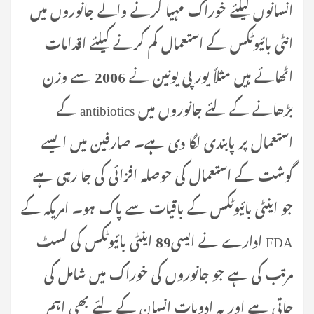
انسانوں کیلئے خوراک مہیا کرنے والے جانوروں میں
انٹی بائیوٹکس کے استعمال کم کرنے کیلئے اقدامات
اٹھائے ہیں مثلاً یورپی یونین نے 2006 سے وزن
بڑھانے کے لئے جانوروں میں antibiotics کے
استعمال پر پابندی لگا دی ہے۔ صارفین میں ایسے
گوشت کے استعمال کی حوصلہ افزائی کی جا رہی ہے
جو اینٹی بائیوٹکس کے باقیات سے پاک ہو۔ امریکہ کے
FDA ادارے نے ایسی89 اینٹی بائیوٹکس کی لسٹ
مرتب کی ہے جو جانوروں کی خوراک میں شامل کی
جاتی ہے اور یہ ادویات انسان کے لئے بھی اہم