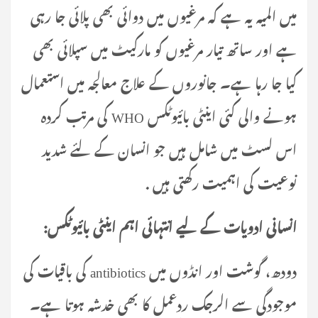
میں المیہ یہ ہے کہ مرغیوں میں دوائی بھی پلائی جا رہی
ہے اور ساتھ تیار مرغیوں کو مارکیٹ میں سپلائی بھی
کیا جا رہا ہے۔ جانوروں کے علاج معالجہ میں استعمال
ہونے والی کئی اینٹی بائیوٹکس WHO کی مرتب کردہ
اس لسٹ میں شامل ہیں جو انسان کے لئے شدید
نوعیت کی اہمیت رکھتی ہیں .
انسانی ادویات کے لیے انتہائی اہم اینٹی بائیوٹکس
:
دودھ، گوشت اور انڈوں میں antibiotics کی باقیات کی
موجودگی سے الرجک ردعمل کا بھی خدشہ ہوتا ہے۔