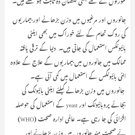
جانوروں اور مرغیوں میں وزن بڑھانے اور بیماریوں
کی روک تھام کے لئے خوراک میں بھی اینٹی
بائیوٹکس استعمال کی جاتی ہیں۔ دنیا کے ترقی یافتہ
ممالک میں جانوروں میں بیماریوں کے علاج کے علاوہ
انٹی بائیوٹکس کے استعمال میں کمی آئی ہے۔
جانوروں میں وزن بڑھانے کیلئے اینٹی بائیوٹک کی
بجائے پروبائیوٹک اور yeast کے استعمال کی حوصلہ
افزائی کی جا رہی ہے۔ عالمی ادارہ صحت (WHO)
نے صحت مند جانوروں میں وزن بڑھانے اور