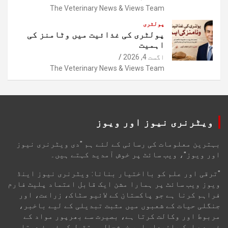
The Veterinary News & Views Team
پولٹری
پولٹری کی غذائیت میں وٹامنز کی
اہمیت
اگست 4, 2026
The Veterinary News & Views Team
ویٹرنری نیوز اور ویوز
بہترین معلومات کی رسائی کے لئے ہم "دی ویٹرنری نیوز
اور ویوز"، ویب سائٹ پر خوش آمدید کہتے ہیں۔
"ترقی اور علم کو بااختیار بنانا: ویٹرنری نیوز اینڈ
ویوز ویب سائٹ پر ہمارا مشن ایک قابل اعتماد پلیٹ فارم
فراہم کرنا ہے جو پاکستان کے لائیو سٹاک، زراعت، اور
جنگلی حیات کے شعبوں میں مثبت تبدیلی کے لیے باخبر،
مربوط اور وکالت کرتا ہے، بصیرت سے بھرپور مواد کے
ذریعے ایک پائیدار اور خوشحال مستقبل کو فروغ دیتا