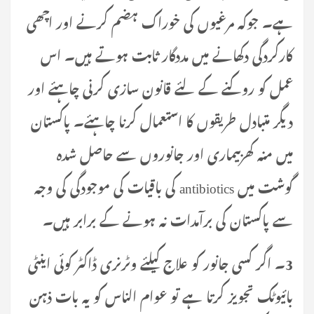
ہے۔ جوکہ مرغیوں کی خوراک ہضم کرنے اور اچھی
کارکردگی دکھانے میں مددگار ثابت ہوتے ہیں۔ اس
عمل کو روکنے کے لئے قانون سازی کرنی چاہئے اور
دیگر متبادل طریقوں کا استعمال کرنا چاہئے۔ پاکستان
میں منہ کھربیماری اور جانوروں سے حاصل شدہ
گوشت میں antibiotics کی باقیات کی موجودگی کی وجہ
سے پاکستان کی برآمدات نہ ہونے کے برابر ہیں۔
3۔ اگر کسی جانور کو علاج کیلئے وٹرنری ڈاکٹر کوئی اینٹی
بائیوٹک تجویز کرتا ہے تو عوام الناس کو یہ بات ذہن