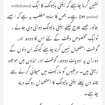
نشین کرنا چاہئے کہ اینٹی بائیوٹک کا ایک withdrawal
period ہوتا ہے۔ جس کا سادہ مطلب یہ ہے کہ ایسے
جانور جسے علاج کیلئے اینٹی بائیوٹک دوائی دی جائے ،
توایک مخصوص وقت کے لئے اس کا دودھ اور
گوشت استعمال نہیں کرنا چاہئے کیونکہ ان دنوں کے
دوران یہ ادویات دودھ، گوشت اور انڈوں میں موجود
رہتی ہیں۔ مرغیوں کو مارکیٹ میں سپلائی کرنے سے
چند دن پہلے اینٹی بائیوٹک کا استعما ل روک دینا
چاہئے۔