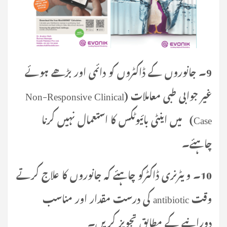
9۔ جانوروں کے ڈاکٹروں کو دائمی اور بڑھے ہوئے
غیر جوابی طبی معاملات (Non-Responsive Clinical
Case) میں اینٹی بائیوٹکس کا استعمال نہیں کرنا
چاہئے۔
10۔ ویٹرنری ڈاکٹرکو چاہئے کہ جانوروں کا علاج کرتے
وقت antibiotic کی درست مقدار اور مناسب
دورانیے کے مطابق تجویز کریں۔