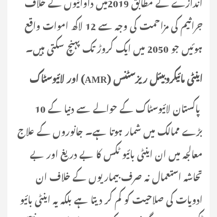
اندازے کے مطابق 2019میں داوائیوں کے خلاف
جراثیم کی مزاحمت کی وجہ سے 12 لاکھ اموات واقع
ہوئیں جو 2050 میں ایک کروڑ تک پہنچ سکتی ہیں۔
اینٹی مائیکروبیئل ریزسٹنس
(AMR)
اور لائیوسٹاک
پاکستان لائیوسٹاک کے حوالے سے دنیا کے 10
بڑے ممالک میں شمار ہوتا ہے۔ جانوروں کے علاج
معالجہ میں ان اینٹی بائیو ٹکس کا بے دریغ اور بے
تحاشہ استعمال نہ صرف بیماریوں کے خلاف ان
ادویات کی صلاحیت کو کم کر دیتا ہے بلکہ یہ اینٹی بائیو