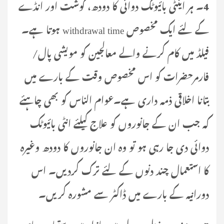
4۔ ہر اینٹی بائیوٹک دوائی کا دودھ، گوشت اور انڈے
کے لئے ایک مخصوص withdrawal time ہوتا ہے۔
فیلڈ میں کام کرنے والے معالجین کو مویشی پال/
فارمرحضرات کو اس مخصوص وقت کے بارے میں
بتانا اخلاقی ذمہ داری ہے۔عوام الناس کو بھی چاہئے
کہ جب ان کے جانوروں کو علاج کیلئے انٹی بائیوٹک
دوائی دی جا رہی ہو تو وہ ان جانوروں کا دودھ وغیرہ
کا استعمال چند دنوں کے لئے ترک کردیں۔ اس
دورانیہ کے بارے میں ڈاکٹر سے مشورہ کریں۔
5۔ . مندرجہ ذیل جدول میں بازار میں دستیاب عام