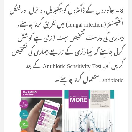
8۔ جانوروں کے ڈاکٹروں کو بیکٹیریل، وائرل اورفنگل
انفیکشنز (fungal infection) میں تفریق کرنا چاہئے،
بیماری کی درست تشخیص بہت لازمی ہے کوشش
کرنی چاہئے کہ لیبارٹری کے زریعے بیماری کی تشخیص
کریں اور Antibiotic Sensitivity Test کے بعد
antibiotic استعمال کرنا چاہئے۔