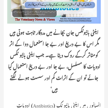
اینٹی بائیوٹکس جان بچانے میں مددگار ثابت ہوتی ہیں
مگر اس کا بے دریغ اور بے جا استعمال دوا کے اثر
کومتاثر کرکے روک دیتا ہے۔ جب اینٹی بائیو ٹکس
ادویات کا مسلسل، بے جا اور بے دریغ استعمال کیا
جائے تو ان کے اثرات کم اور سست ہونے لگتے
ہیں‘
انسانوں میں اینٹی بائیو ٹک (Antibiotics) ادویات