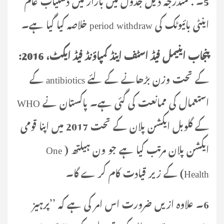
اینٹی بائیوٹک کی period withdraw خلاصہ کیا گیا ہے۔
پنجاب اینیمل فیڈ اسٹف اینڈ کمپاؤنڈ فیڈ ایکٹ، 2016:
کے تحت وزن بڑھانے کے لئے antibiotics کے
استعمال کی ممانعت کی گئی ہے۔ پاکستان نے WHO
کے گلوبل ایکشن پلان کے تحت 2017 میں اپنا قومی
ایکشن پلان مرتب کیا ہے جو ون ہیلتھ ( One
Health) کے زیر قیادت کام کر ے گا۔
6۔ علاوہ ازیں ضرورت اس امر کی ہے کہ ’’پرہیز