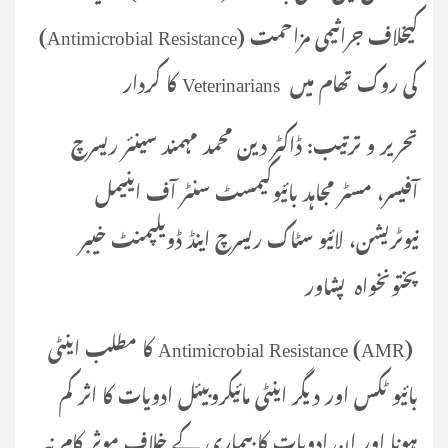
کیخلاف جراثیمی مزاحمت (Antimicrobial Resistance)
کی روک تھام میں Veterinarians کا کردار
تحریر و ترتیب: ڈاکٹر دین محمد مہمند سینئر ریسرچ
آفیسر، مسٹر مجاہد بائیوکیمسٹ سنٹر آف اینیمل
نیوٹریشن، لائیو سٹاک ریسرچ اینڈ ڈویلپمنٹ خیبر
پختونخواہ پشاور
Antimicrobial Resistance (AMR) کا مطلب اینٹی
بائیو ٹکس اور دیگر اینٹی مائیکروبیئل ادویات کا اثر کم
ہونا اور ان ادویات کا بیماری کے خلاف موثر کام نہ