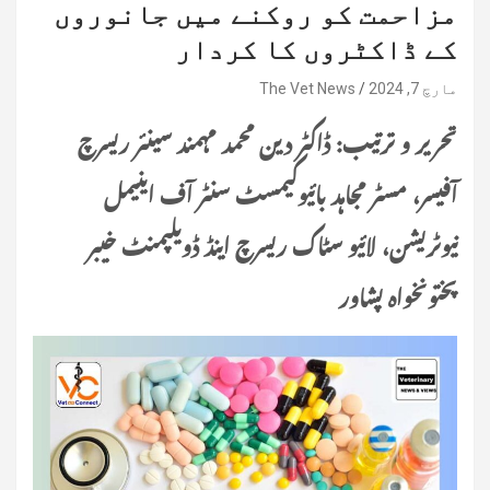
مزاحمت کو روکنے میں جانوروں
کے ڈاکٹروں کا کردار
مارچ 7, 2024
The Vet News
تحریر و ترتیب: ڈاکٹر دین محمد مہمند سینئر ریسرچ
آفیسر، مسٹر مجاہد بائیوکیمسٹ سنٹر آف اینیمل
نیوٹریشن، لائیو سٹاک ریسرچ اینڈ ڈویلپمنٹ خیبر
پختونخواہ پشاور