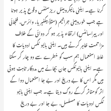
کرنا ہے۔ اینٹی مائیکروبیئل ریزسٹنس وقوع پذیر ہوتا
ہے جب خوردبینی جراثیم (مثلاً بیکٹیریا، وائرس، فنجائی
اور پیراسائٹس) ارتقاء پذیر ہو کر دوائی کے خلاف
مزاحمت ظاہر کرتے ہیں۔ اینٹی بائیو ٹکس ادویات کا
غلط استعمال ہم سب کو خطرے سے دو چار کر سکتا
ہے۔ اینٹی بائیوٹکس جان بچانے میں مددگار ثابت ہوتی
ہیں مگر اس کا بے دریغ اور بے جا استعمال دوا کے
اثر کومتاثر کرکے روک دیتا ہے۔ جب اینٹی بائیو
ٹکس ادویات کا مسلسل، بے جا اور بے دریغ