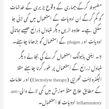
مضبوظ کرکے بیماری کے وقوع پزیری کے خدشات
کو کم کرکے ان ادویات کے استعمال میں کمی لائی جا
سکتی ہے۔ علاوہ ازیں دیگر متبادل ذرائع جیسے نباتاتی
ادویات اور phages کے استعمال کو بڑھانا چاہئے۔
7۔ اینٹی بائیوٹک استعمال کرنے کی بجائے دیگر
متبادل زرائع کے استعمال پر غور کرنا چاہئے مثلا
الیکٹرولائٹ تھراپی (Electrolyte therapy) اور علامات
کے مطابق علاج مثلاً سوزش میں کمی لانے والیanti-
Inflammatory ادویات کا استعمال۔