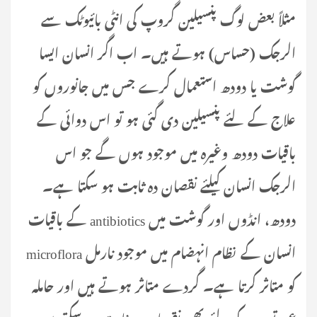
مثلاً بعض لوگ پنسیلین گروپ کی انٹی بائیوٹک سے
الرجک (حساس) ہوتے ہیں۔ اب اگر انسان ایسا
گوشت یا دودھ استعمال کرے جس میں جانوروں کو
علاج کے لئے پنسیلین دی گئی ہو تو اس دوائی کے
باقیات دودھ وغیرہ میں موجود ہوں گے جو اس
الرجک انسان کیلئے نقصان دہ ثابت ہو سکتا ہے۔
دودھ، انڈوں اور گوشت میں antibiotics کے باقیات
انسان کے نظام انہضام میں موجود نارمل microflora
کو متاثر کرتا ہے۔ گردے متاثر ہوتے ہیں اور حاملہ
عورتوں کے لئے بھی نقصان دہ ثابت ہو سکتے ہیں۔