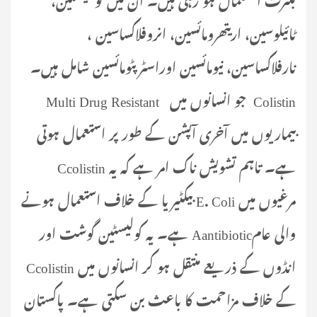
ٹائیلوسین، اریتھرومائسین، انروفلاکساسین ،
نارفلاکساسین، نیومائسین اوراسٹرپٹومائسین شامل ہیں۔
Colistin جو انسانوں میں Multi Drug Resistant
بیماریوں میں آخری آپشن کے طور پر استعمال ہوتی
ہے۔ تاہم تشویش ناک امر ہے کہ یہ Ccolistin
مرغیوں میں E. Coli بیکٹیریا کے خلاف استعمال ہونے
والی عامAantibiotic ہے۔ یہ کولیسٹین گوشت اور
انڈوں کے ذریعے منتقل ہو کر انسانوں میں Ccolistin
کے خلاف مزاحمت کا باعث بن سکتی ہے۔ پاکستان