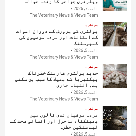
ویٹرنری جراحی کا زندہ حوالہ
اگست 7, 2026
The Veterinary News & Views Team
پولٹری
پولٹری کی پرورش کے دوران اموات
کے امکانات اور مردہ مرغیوں کی
کمپوسٹنگ
اگست 5, 2026
The Veterinary News & Views Team
پولٹری
جدید پولٹری فارمنگ خطرناک
بیکٹیریا کے پھیلا کا سبب بن سکتی
ہے، انتباہ جاری
اگست 5, 2026
The Veterinary News & Views Team
پولٹری
مردہ مرغیاں ندی نالوں میں
پھینکنا، ماحول اور انسانی صحت کے
لیے سنگین خطرہ
اگست 5, 2026