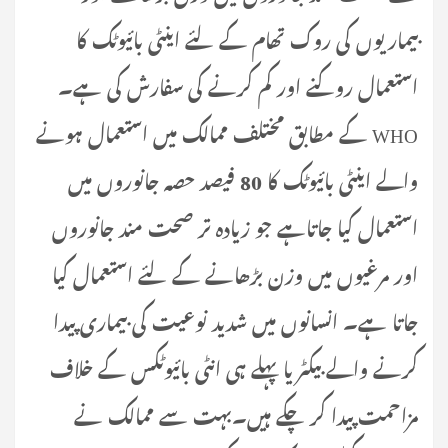
بیماریوں کی روک تھام کے لئے اینٹی بائیوٹک کا
استعمال روکنے اور کم کرنے کی سفارش کی ہے۔
WHO کے مطابق مختلف ممالک میں استعمال ہونے
والے اینٹی بائیوٹک کا 80 فیصد حصہ جانوروں میں
استعمال کیا جاتاہے جو زیادہ تر صحت مند جانوروں
اور مرغیوں میں وزن بڑھانے کے لئے استعمال کیا
جاتا ہے۔ انسانوں میں شدید نوعیت کی بیماری پیدا
کرنے والے بیکٹریا پہلے ہی انٹی بائیوٹکس کے خلاف
مزاحمت پیدا کر چکے ہیں۔بہت سے ممالک نے