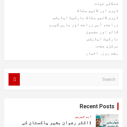
جنگلی حیات
ڈیری اور لائیو سٹاک
ڈیری لائیو سٹاک مارکیٹ اپڈیٹس
زراعت، آبی زراعت اور ماہی گیری
کالم اور مضمون
مارکیٹ اپڈیٹس
مرکزی صفحہ
ہفت روزہ اخبار
S
e
a
r
c
Recent Posts
h
اہم خبریں
ڈاکٹر رضوان بشیر پاکستان کی