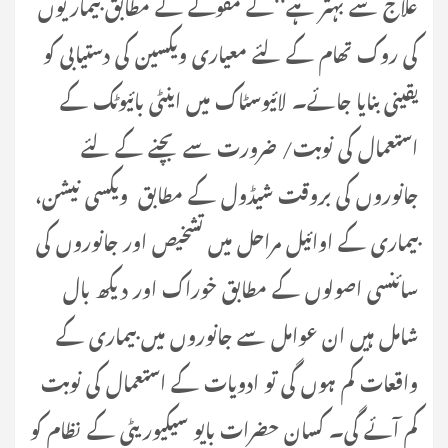
علاج سے بہتر ہے‘‘کے مقولے کے مطابق بیماریوں
کی روک تھام کے لئے معیاری ویکسین کی دستیابی کو
یقینی بنایا جائے۔ لائیوسٹاک میں اینٹی بائیوٹک کے
استعمال کی نوبت/ ضرورت سے بچنے کے لئے
جانوروں کی بروقت شیڈول کے مطابق ویکسی نیشن،
بیماری کے اوائیل مراحل میں تشخیص اور جانوروں کی
سائنسی اصولوں کے مطابق خوراک اور دیکھ بال
شامل ہیں ان عوامل سے جانوروں میں بیماری کے
واقعات کم ہوں گی تو ادویات کے استعمال کی نوبت
کم آئے گی۔ کسان حضرات بایو سیکیوریٹی کے نظام کو