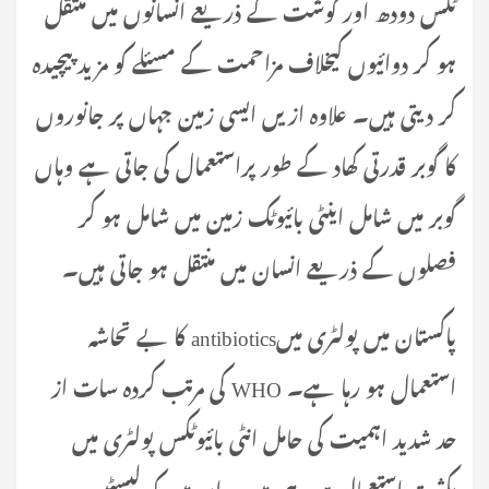
ٹکس دودھ اور گوشت کے ذریعے انسانوں میں منتقل
ہو کر دوائیوں کیخلاف مزاحمت کے مسئلے کو مزید پیچیدہ
کر دیتی ہیں۔ علاوہ ازیں ایسی زمین جہاں پر جانوروں
کا گوبر قدرتی کھاد کے طور پراستعمال کی جاتی ہے وہاں
گوبر میں شامل اینٹی بائیوٹک زمین میں شامل ہو کر
فصلوں کے ذریعے انسان میں منتقل ہو جاتی ہیں۔
پاکستان میں پولٹری میںantibiotics کا بے تحاشہ
استعمال ہو رہا ہے۔ WHO کی مرتب کردہ سات از
حد شدید اہمیت کی حامل انٹی بائیوٹکس پولٹری میں
بکثرت استعمال ہو رہی ہیں۔ ان میں کو لیسٹین،