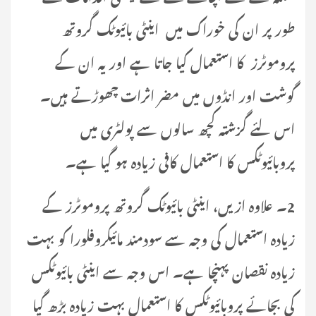
طور پر ان کی خوراک میں اینٹی بائیوٹک گروتھ
پروموٹرز
کا استعمال کیا جاتا ہے اور یہ ان کے
گوشت اور انڈوں میں مضر اثرات چھوڑتے ہیں۔
اس لئے گزشتہ کچھ سالوں سے پولٹری میں
پروبائیوٹکس کا استعمال کافی زیادہ ہو گیا ہے۔
2۔ علاوہ ازیں، اینٹی بائیوٹک گروتھ پروموٹرز کے
زیادہ استعمال کی وجہ سے سودمند مائیکروفلورا کو بہت
زیادہ نقصان پہنچا ہے۔ اس وجہ سے اینٹی بائیوٹکس
کی بجائے پروبائیوٹکس کا استعمال بہت زیادہ بڑھ گیا