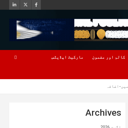
کالم اور مضمون
مارکیٹ اپڈیٹس
یں-اضافہ
Archives
اگست 2026