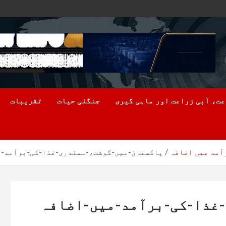
ت، آبی زراعت اور ماہی گیری
جنگلی حیات
تقریبات
آمد میں اضافہ
پاکستان-میں-گوشت،-سمندری-غذا-کی-برآمد-م
غذا-کی-برآمد-میں-اضافہ