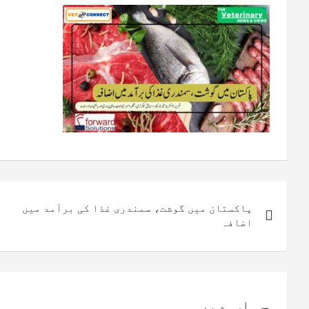
پوسٹوں
پاکستان میں گوشت، سمندری غذا کی برآمد میں
کی
اضافہ
نیویگیشن
جواب دیں