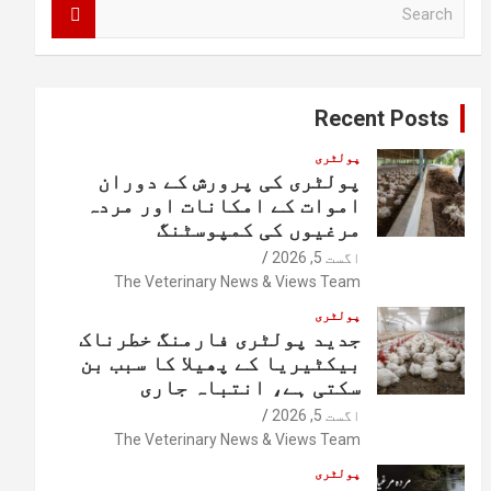
S
e
a
r
c
Recent Posts
h
پولٹری
پولٹری کی پرورش کے دوران
اموات کے امکانات اور مردہ
مرغیوں کی کمپوسٹنگ
اگست 5, 2026
The Veterinary News & Views Team
پولٹری
جدید پولٹری فارمنگ خطرناک
بیکٹیریا کے پھیلا کا سبب بن
سکتی ہے، انتباہ جاری
اگست 5, 2026
The Veterinary News & Views Team
پولٹری