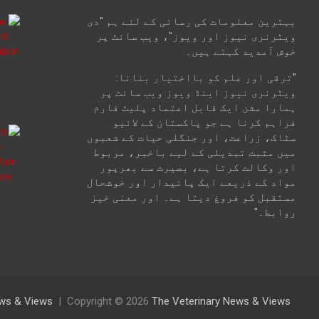
بہترین معلومات کی رسائی کے لئے ہم "دی
ویٹرنری نیوز اور ویوز"، ویب سائٹ پر
خوش آمدید کہتے ہیں۔
"ترقی اور علم کو بااختیار بنانا:
ویٹرنری نیوز اینڈ ویوز ویب سائٹ پر
ہمارا مشن ایک قابل اعتماد پلیٹ فارم
فراہم کرنا ہے جو پاکستان کے لائیو
سٹاک، زراعت، اور جنگلی حیات کے شعبوں
میں مثبت تبدیلی کے لیے باخبر، مربوط
اور وکالت کرتا ہے، بصیرت سے بھرپور
مواد کے ذریعے ایک پائیدار اور خوشحال
مستقبل کو فروغ دیتا ہے۔ اور معنی خیز
روابط۔"
News & Views
Copyright © 2026
The Veterinary News & Views