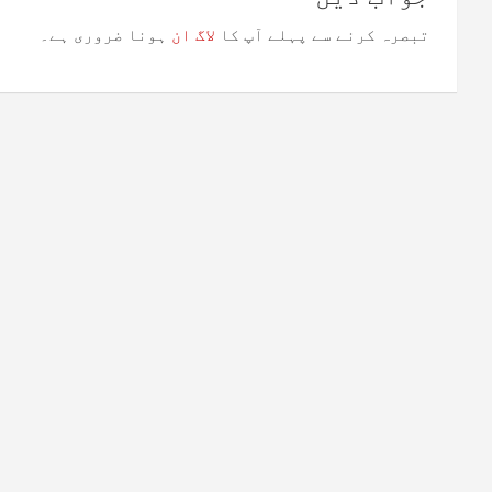
تبصرہ کرنے سے پہلے آپ کا
لاگ ان
ہونا ضروری ہے۔