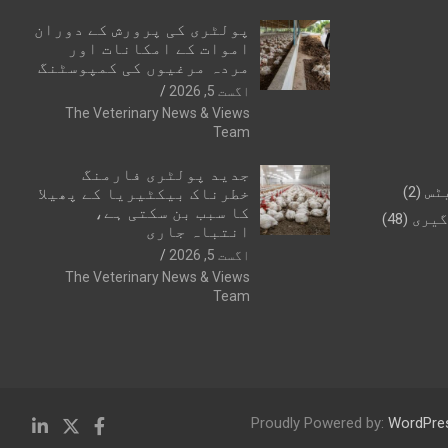
پولٹری کی پرورش کے دوران
اموات کے امکانات اور
مردہ مرغیوں کی کمپوسٹنگ
اگست 5, 2026
The Veterinary News & Views
Team
جدید پولٹری فارمنگ
ٹس
(2)
خطرناک بیکٹیریا کے پھیلا
کا سبب بن سکتی ہے،
گیری
(48)
انتباہ جاری
اگست 5, 2026
The Veterinary News & Views
Team
Proudly Powered by:
WordPre