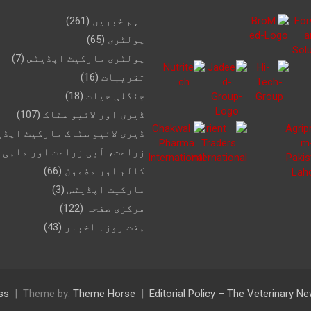
اہم خبریں
(261)
پولٹری
(65)
پولٹری مارکیٹ اپڈیٹس
(7)
تقریبات
(16)
جنگلی حیات
(18)
ڈیری اور لائیو سٹاک
(107)
ڈیری لائیو سٹاک مارکیٹ اپڈی
زراعت، آبی زراعت اور ماہی 
کالم اور مضمون
(66)
مارکیٹ اپڈیٹس
(3)
مرکزی صفحہ
(122)
ہفت روزہ اخبار
(43)
ss
Theme by:
Theme Horse
Editorial Policy – The Veterinary 