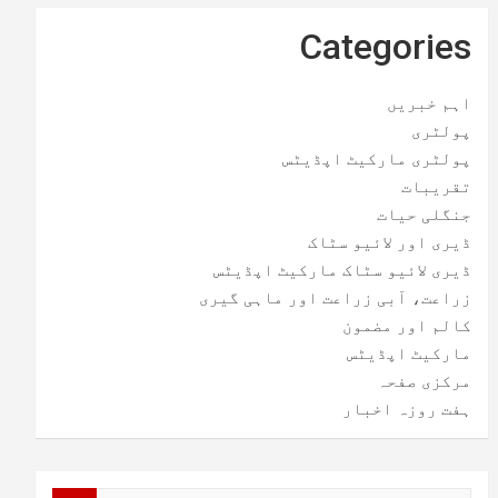
Categories
اہم خبریں
پولٹری
پولٹری مارکیٹ اپڈیٹس
تقریبات
جنگلی حیات
ڈیری اور لائیو سٹاک
ڈیری لائیو سٹاک مارکیٹ اپڈیٹس
زراعت، آبی زراعت اور ماہی گیری
کالم اور مضمون
مارکیٹ اپڈیٹس
مرکزی صفحہ
ہفت روزہ اخبار