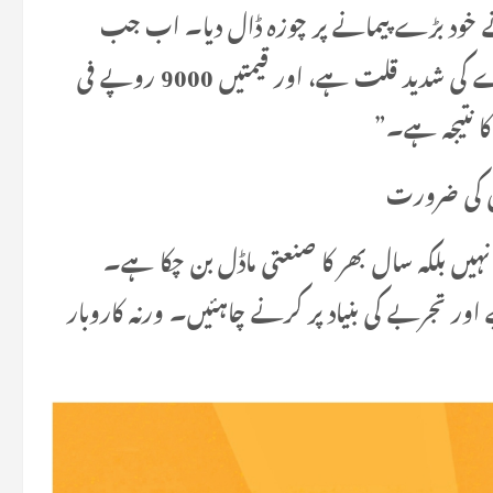
ن نے خود بڑے پیمانے پر چوزہ ڈال دیا۔ اب جب
ایکسپورٹ کی طلب بڑھی ہے تو مارکیٹ میں انڈے کی شدید قلت ہے، اور قیمتیں 9000 روپے فی
ا نتیجہ ہے۔”
 نہیں بلکہ سال بھر کا صنعتی ماڈل بن چکا ہے۔
ور تجربے کی بنیاد پر کرنے چاہئیں۔ ورنہ کاروبار