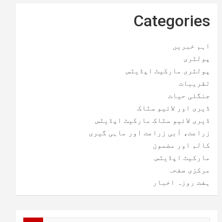
Categories
اہم خبریں
پولٹری
پولٹری مارکیٹ اپڈیٹس
تقریبات
جنگلی حیات
ڈیری اور لائیو سٹاک
ڈیری لائیو سٹاک مارکیٹ اپڈیٹس
زراعت، آبی زراعت اور ماہی گیری
کالم اور مضمون
مارکیٹ اپڈیٹس
مرکزی صفحہ
ہفت روزہ اخبار