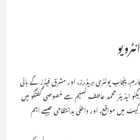
ٹرویو
رم، پنجاب پولٹری بریڈرز، اور مشرق فیڈز کے بانی
زیکٹو ایڈیٹر محمد عاطف نسیم سے خصوصی گفتگو میں
رکیٹ میں مواقع، اور داخلی بدانتظامی جیسے اہم