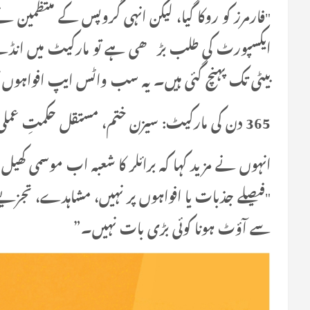
"فارمرز کو روکا گیا، لیکن انہی گروپس کے منتظمی
بیٹی تک پہنچ گئی ہیں۔ یہ سب واٹس ایپ افواہوں ک
365 دن کی مارکیٹ: سیزن ختم، مستقل حکمتِ عملی کی ضرورت
انہوں نے مزید کہا کہ برائلر کا شعبہ اب موسمی کھیل
"فیصلے جذبات یا افواہوں پر نہیں، مشاہدے، تجزیے ا
سے آؤٹ ہونا کوئی بڑی بات نہیں۔”