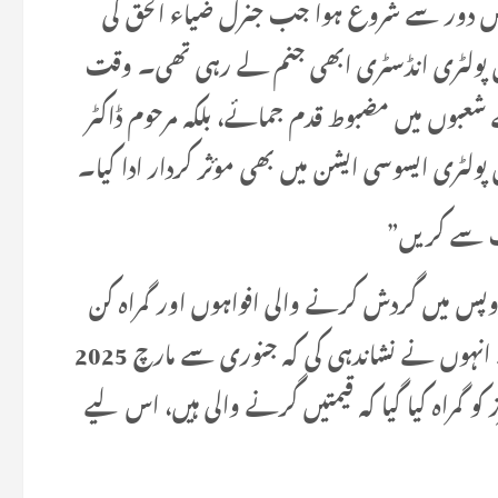
ر اُس دور سے شروع ہوا جب جنرل ضیاء الحق کی
ں پولٹری انڈسٹری ابھی جنم لے رہی تھی۔ وقت
 شعبوں میں مضبوط قدم جمائے، بلکہ مرحوم ڈاکٹر
 پولٹری ایسوسی ایشن میں بھی مؤثر کردار ادا کیا۔
ب سے کریں”
س میں گردش کرنے والی افواہوں اور گمراہ کن
پیغامات کو پولٹری فارمرز کے لیے خطرناک قرار دیا۔ انہوں نے نشاندہی کی کہ جنوری سے مارچ 2025
 گمراہ کیا گیا کہ قیمتیں گرنے والی ہیں، اس لیے