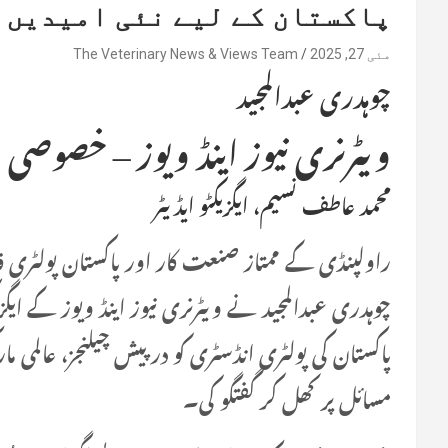
پاکستان کے لیے نئی امیدیں
مئی 27, 2025
The Veterinary News & Views Team
چوہدری عبدالمجید
ویٹرنری نیوز اینڈ ویوز – خصوصی ان
محمد عاطف نسیم، ایگزیکٹو ایڈیٹر
راولپنڈی کے ممتاز صنعت کار اور پاکستان پولٹری فا
چوہدری عبدالمجید نے ویٹرنری نیوز اینڈ ویوز کے ایگ
پاکستان کی پولٹری انڈسٹری کو درپیش چیلنجز، عالمی ما
مسائل پر کھل کر گفتگو کی۔