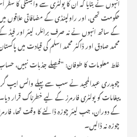
انہوں نے بتایا کہ ان کا پولٹری سے وابستگی کا سف
حکومت تھی، اور راولپنڈی کے مضافاتی علاقوں می
کے ساتھ انہوں نے نہ صرف برائلر، لیئر اور فیڈ کے
محمد صادق اور ڈاکٹر محمد اسلم کی قیادت میں پاکستان
غلط معلومات کا طوفان: “فیصلے جذبات نہیں، حسا
چوہدری عبدالمجید نے سب سے پہلے واٹس ایپ گروپ
کے دوران، جب لیئر چوزہ ڈالنے کا وقت تھا، فارمرز کو
چوزہ نہ ڈالیں۔