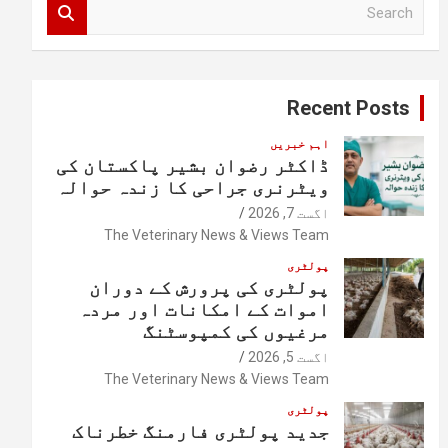
S
e
a
r
c
Recent Posts
h
اہم خبریں
ڈاکٹر رضوان بشیر پاکستان کی
ویٹرنری جراحی کا زندہ حوالہ
اگست 7, 2026
The Veterinary News & Views Team
پولٹری
پولٹری کی پرورش کے دوران
اموات کے امکانات اور مردہ
مرغیوں کی کمپوسٹنگ
اگست 5, 2026
The Veterinary News & Views Team
پولٹری
جدید پولٹری فارمنگ خطرناک