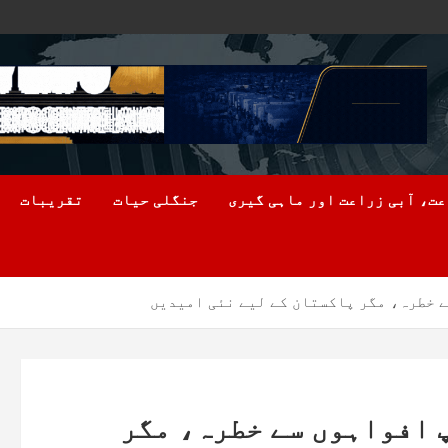
ت، آبی زراعت اور ماہی گیری
جنگلی حیات
تقریبات
 خطرہ، مگر پاکستان کے لیے نئی امیدیں
 افواہوں سے خطرہ، مگر