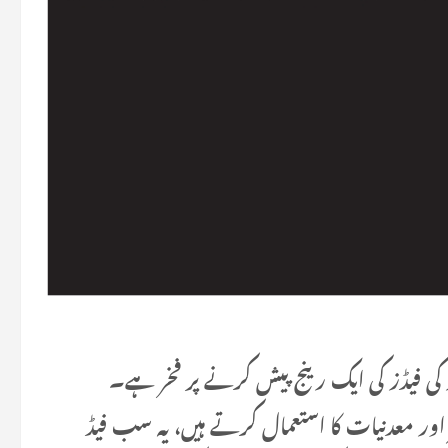
یار کی فیڈز کی ایک رینج پیش کرنے پر فخر ہے۔
 اور معدنیات کا استعمال کرتے ہیں، یہ سب فیڈ