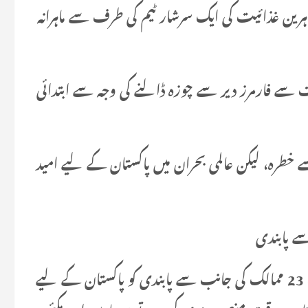
ین غذائیت کی ایک سرشار ٹیم کی طرف سے ماہرانہ
ہ رمضان 2025 میں بھی بہت سے فارمرز دیر سے چوزہ ڈالنے کی وجہ سے ابتدائی
خطرہ، لیکن عالمی بحران میں پاکستان کے لیے امید
چوہدری عبدالمجید نے برازیل میں برڈ فلو کے باعث 23 ممالک کی جانب سے پابندی کو پاکستان کے لیے