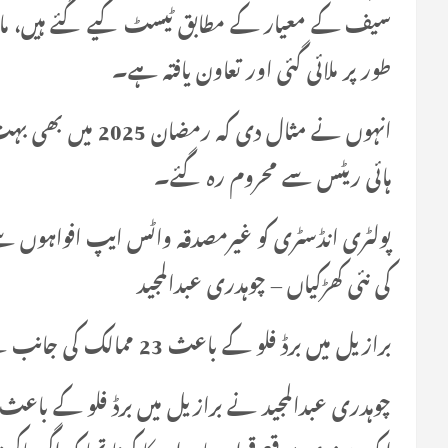
سیف کے معیار کے مطابق ٹیسٹ کیے گئے ہیں، ماہر
طور پر ملائی گئی اور تعاون یافتہ ہے۔
انہوں نے مثال دی ک
ہائی ریٹس سے محروم رہ گئے۔
پولٹری انڈسٹری کو غیرمصدقہ واٹس ایپ افواہوں سے 
کی نئی کھڑکیاں – چوہدری عبدالمجید
برازیل میں برڈ فلو کے باعث 23 ممالک کی جانب سے پابندی