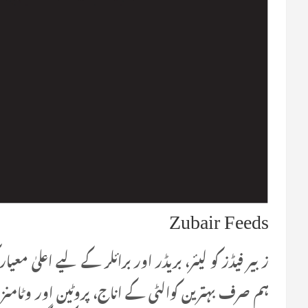
Zubair Feeds
زبیر فیڈز کو لیئر، بریڈر اور برائلر کے لیے اعلیٰ مع
ہم صرف بہترین کوالٹی کے اناج، پروٹین اور وٹامنز