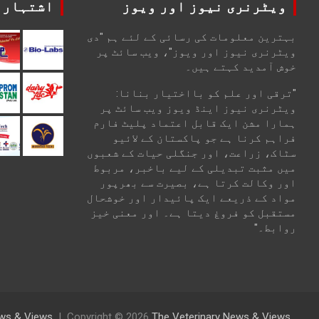
ویٹرنری نیوز اور ویوز
اشتہارا
بہترین معلومات کی رسائی کے لئے ہم "دی
ویٹرنری نیوز اور ویوز"، ویب سائٹ پر
خوش آمدید کہتے ہیں۔
"ترقی اور علم کو بااختیار بنانا:
ویٹرنری نیوز اینڈ ویوز ویب سائٹ پر
ہمارا مشن ایک قابل اعتماد پلیٹ فارم
فراہم کرنا ہے جو پاکستان کے لائیو
سٹاک، زراعت، اور جنگلی حیات کے شعبوں
میں مثبت تبدیلی کے لیے باخبر، مربوط
اور وکالت کرتا ہے، بصیرت سے بھرپور
مواد کے ذریعے ایک پائیدار اور خوشحال
مستقبل کو فروغ دیتا ہے۔ اور معنی خیز
روابط۔"
News & Views
Copyright © 2026
The Veterinary News & Views