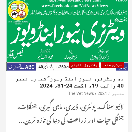
مرکزی صفحہ
ہفت روزہ اخبار
دی ویٹرنری نیوز اینڈ ویوز” شمارہ نمبر
40 والیم 19، اگست 24-31، 2024
ستمبر 1, 2024
The Vet News
لائیو سٹاک، پولٹری، ڈیری، ماہی گیری، جنگلات،
جنگلی حیات اور زراعت کی دنیا کی تازہ ترین…