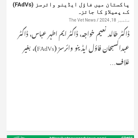
پاکستان میں فاؤل ایڈینو وائرسز (FAdVs)
کے پھیلاؤ کا جائزہ
ستمبر 18, 2024
The Vet News
ڈاکٹر خالد نعیم خواجہ، ڈاکٹر ایم اطہر عباس، ڈاکٹر
عبدالسبحان فاؤل ایڈینو وائرسز (FAdVs)، بغیر
غلاف…