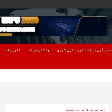
ت، آبی زراعت اور ماہی گیری
جنگلی حیات
تقریبات
اہم خبریں
کالم اور مضمون