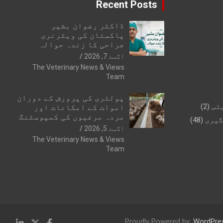
Recent Posts
ڈاکٹر رضوان بشیر
پاکستان کی ویٹرنری
جراحی کا زندہ حوالہ
اگست 7, 2026
The Veterinary News & Views
Team
پولٹری کی پرورش کے دوران
ٹس
(2)
اموات کے امکانات اور
مردہ مرغیوں کی کمپوسٹنگ
گیری
(48)
اگست 5, 2026
The Veterinary News & Views
Team
Proudly Powered by:
WordPre