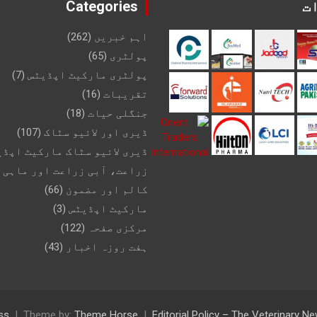
ت
Categories
اہم خبریں
(262)
پولٹری
(65)
پولٹری مارکیٹ اپڈیٹس
(7)
تقریبات
(16)
جنگلی حیات
(18)
ڈیری اور لائیو سٹاک
(107)
ڈیری لائیو سٹاک مارکیٹ اپڈی
زراعت، آبی زراعت اور ماہی 
کالم اور مضمون
(66)
مارکیٹ اپڈیٹس
(3)
مرکزی صفحہ
(122)
ہفت روزہ اخبار
(43)
ss
Theme by:
Theme Horse
Editorial Policy – The Veterinary 