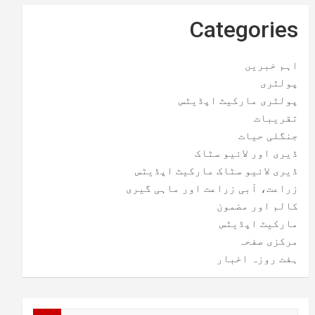
Categories
اہم خبریں
پولٹری
پولٹری مارکیٹ اپڈیٹس
تقریبات
جنگلی حیات
ڈیری اور لائیو سٹاک
ڈیری لائیو سٹاک مارکیٹ اپڈیٹس
زراعت، آبی زراعت اور ماہی گیری
کالم اور مضمون
مارکیٹ اپڈیٹس
مرکزی صفحہ
ہفت روزہ اخبار