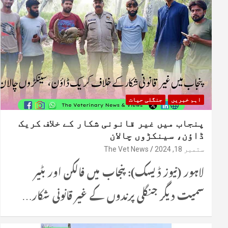
اہم خبریں
جنگلی حیات
پنجاب میں غیر قانونی شکار کے خلاف کریک
ڈاؤن، سینکڑوں چالان
ستمبر 18, 2024
The Vet News
لاہور (نیوز ڈیسک): پنجاب میں فالکن اور بٹیر
سمیت دیگر جنگلی پرندوں کے غیر قانونی شکار…