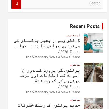
S
e
a
r
c
Recent Posts
h
اہم خبریں
ڈاکٹر رضوان بشیر پاکستان کی
ویٹرنری جراحی کا زندہ حوالہ
اگست 7, 2026
The Veterinary News & Views Team
پولٹری
پولٹری کی پرورش کے دوران
اموات کے امکانات اور مردہ
مرغیوں کی کمپوسٹنگ
اگست 5, 2026
The Veterinary News & Views Team
پولٹری
جدید پولٹری فارمنگ خطرناک