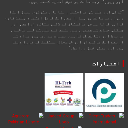
اور ویوز"، ویب سائٹ پر خوش آمدید کہتے ہیں۔
"ترقی اور علم کو بااختیار بنانا: ویٹرنری نیوز اینڈ
ویوز ویب سائٹ پر ہمارا مشن ایک قابل اعتماد پلیٹ فارم
فراہم کرنا ہے جو پاکستان کے لائیو سٹاک، زراعت، اور
جنگلی حیات کے شعبوں میں مثبت تبدیلی کے لیے باخبر،
مربوط اور وکالت کرتا ہے، بصیرت سے بھرپور مواد کے
ذریعے ایک پائیدار اور خوشحال مستقبل کو فروغ دیتا
ہے۔ اور معنی خیز روابط۔"
اشتہارات