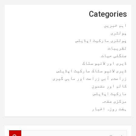
Categories
اہم خبریں
پولٹری
پولٹری مارکیٹ اپڈیٹس
تقریبات
جنگلی حیات
ڈیری اور لائیو سٹاک
ڈیری لائیو سٹاک مارکیٹ اپڈیٹس
زراعت، آبی زراعت اور ماہی گیری
کالم اور مضمون
مارکیٹ اپڈیٹس
مرکزی صفحہ
ہفت روزہ اخبار
S