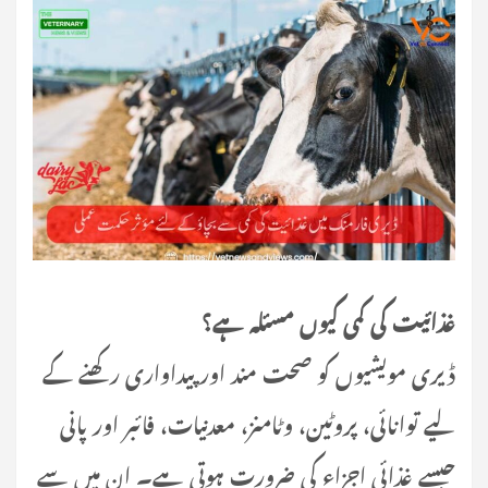
غذائیت کی کمی کیوں مسئلہ ہے؟
ڈیری مویشیوں کو صحت مند اور پیداواری رکھنے کے
لیے توانائی، پروٹین، وٹامنز، معدنیات، فائبر اور پانی
جیسے غذائی اجزاء کی ضرورت ہوتی ہے۔ ان میں سے