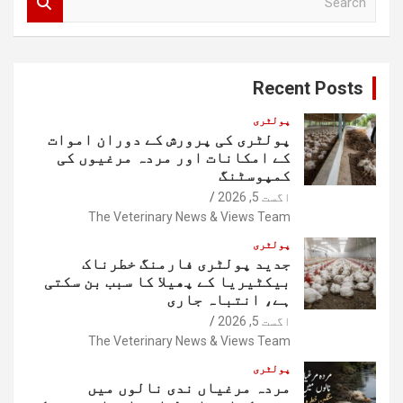
e
a
r
c
Recent Posts
h
پولٹری
پولٹری کی پرورش کے دوران اموات
کے امکانات اور مردہ مرغیوں کی
کمپوسٹنگ
اگست 5, 2026
The Veterinary News & Views Team
پولٹری
جدید پولٹری فارمنگ خطرناک
بیکٹیریا کے پھیلا کا سبب بن سکتی
ہے، انتباہ جاری
اگست 5, 2026
The Veterinary News & Views Team
پولٹری
مردہ مرغیاں ندی نالوں میں