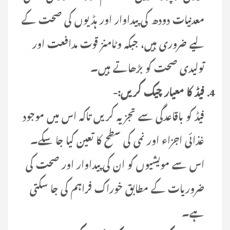
معدنیات دودھ کی پیداوار اور ہڈیوں کی صحت کے
لیے ضروری ہیں، جبکہ وٹامنز قوت مدافعت اور
تولیدی صحت کو بڑھاتے ہیں۔
فیڈ کا معیار چیک کریں:-
فیڈ کو باقاعدگی سے تجزیہ کریں تاکہ اس میں موجود
غذائی اجزاء اور نمی کی سطح کا تعین کیا جا سکے۔
اس سے مویشیوں کو ان کی پیداوار اور صحت کی
ضروریات کے مطابق خوراک فراہم کی جا سکتی
ہے۔