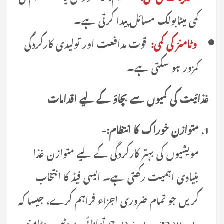
کمی میٹابولک مسائل پیدا کرتی ہے۔
وٹامنز کی کمی:
قوت مدافعت اور تولیدی کارکردگی
کمزور ہو سکتی ہے۔
غذائیت کی کمیوں سے بچاؤ کے لیے اقدامات
متوازن خوراک کا انتظام:-
مویشیوں کی بہتر کارکردگی کے لیے متوازن غذا
بنیادی اہمیت رکھتی ہے۔ ایسی فیڈ کا انتخاب
کریں جو تمام ضروری اجزاء فراہم کرے، جیسا کہ
DairyLac 22 Wanda، جو توانائی، پروٹین، وٹامنز