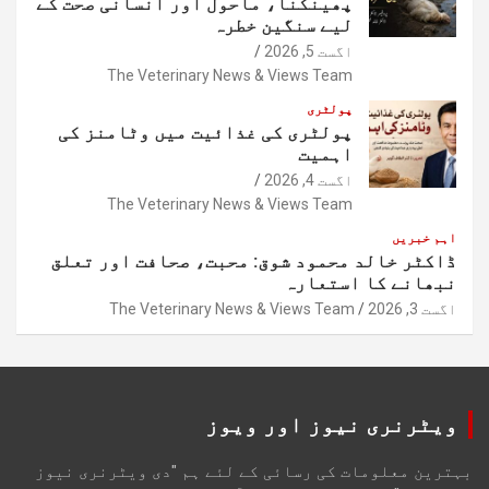
پھینکنا، ماحول اور انسانی صحت کے
لیے سنگین خطرہ
اگست 5, 2026
The Veterinary News & Views Team
پولٹری
پولٹری کی غذائیت میں وٹامنز کی
اہمیت
اگست 4, 2026
The Veterinary News & Views Team
اہم خبریں
ڈاکٹر خالد محمود شوق: محبت، صحافت اور تعلق
نبھانے کا استعارہ
اگست 3, 2026
The Veterinary News & Views Team
ویٹرنری نیوز اور ویوز
بہترین معلومات کی رسائی کے لئے ہم "دی ویٹرنری نیوز