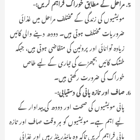
مراحل کے مطابق خوراک فراہم کریں:-
مویشیوں کی زندگی کے مختلف مراحل میں غذائی
ضروریات مختلف ہوتی ہیں۔ دودھ دینے والی گائیں
زیادہ توانائی اور پروٹین کی متقاضی ہوتی ہیں، جبکہ
خشک گائیں بچھڑے کی تیاری کے لیے خاص
خوراک کی ضرورت رکھتی ہیں۔
صاف اور تازہ پانی کی دستیابی:-
پانی مویشیوں کی صحت اور دودھ کی پیداوار کے
لیے اہم ہے۔ مویشیوں کو ہر وقت صاف اور تازہ
پانی فراہم کریں تاکہ وہ ہائیڈریٹڈ رہیں اور غذائی