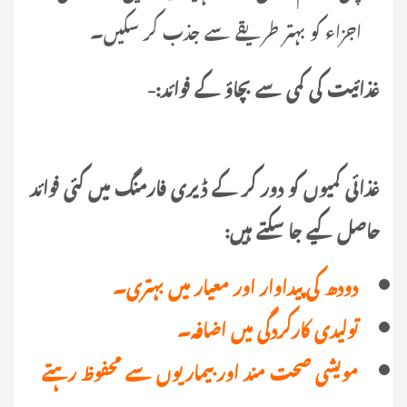
اجزاء کو بہتر طریقے سے جذب کر سکیں۔
غذائیت کی کمی سے بچاؤ کے فوائد:-
غذائی کمیوں کو دور کر کے ڈیری فارمنگ میں کئی فوائد
حاصل کیے جا سکتے ہیں:
دودھ کی پیداوار اور معیار میں بہتری۔
تولیدی کارکردگی میں اضافہ۔
مویشی صحت مند اور بیماریوں سے محفوظ رہتے