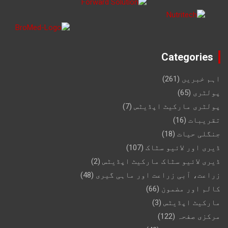
Categories
اہم خبریں
(261)
پولٹری
(65)
پولٹری مارکیٹ اپڈیٹس
(7)
تقریبات
(16)
جنگلی حیات
(18)
ڈیری اور لائیو سٹاک
(107)
ڈیری لائیو سٹاک مارکیٹ اپڈیٹس
(2)
زراعت، آبی زراعت اور ماہی گیری
(48)
کالم اور مضمون
(66)
مارکیٹ اپڈیٹس
(3)
مرکزی صفحہ
(122)