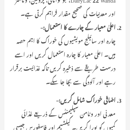
اور معدنیات کی صحیح مقدار فراہم کرتی ہے۔
اعلیٰ معیار کے چارے کا استعمال:-
چارہ اور سائیلج مویشیوں کی خوراک کا اہم حصہ
ہیں۔ اعلیٰ معیار کا چارہ استعمال کریں اور اسے
درست طریقے سے ذخیرہ کریں تاکہ غذائیت برقرار
رہے اور آلودگی سے بچا جا سکے۔
اضافی خوراک شامل کریں:-
معدنی اور وٹامن سپلیمنٹس کے ذریعے غذائی
کمیوں کو پورا کریں۔ کیلشیم اور فاسفورس جیسی