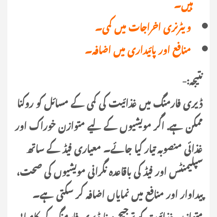
ہیں۔
ویٹرنری اخراجات میں کمی۔
منافع اور پائیداری میں اضافہ۔
نتیجہ:-
ڈیری فارمنگ میں غذائیت کی کمی کے مسائل کو روکنا
ممکن ہے. اگر مویشیوں کے لیے متوازن خوراک اور
غذائی منصوبہ تیار کیا جائے۔ معیاری فیڈ کے ساتھ
سپلیمنٹس اور فیڈ کی باقاعدہ نگرانی مویشیوں کی صحت،
پیداوار اور منافع میں نمایاں اضافہ کر سکتی ہے۔
متوازن غذائیت کو ترجیح دینا ڈیری فارمنگ کی کامیابی