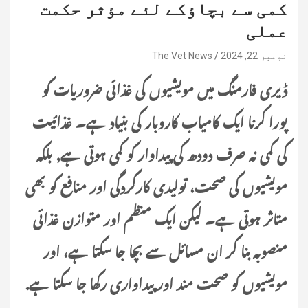
کمی سے بچاؤکے لئے مؤثر حکمت
عملی
نومبر 22, 2024
The Vet News
ڈیری فارمنگ میں مویشیوں کی غذائی ضروریات کو
پورا کرنا ایک کامیاب کاروبار کی بنیاد ہے۔ غذائیت
کی کمی نہ صرف دودھ کی پیداوار کو کمی ہوتی ہے, بلکہ
مویشیوں کی صحت، تولیدی کارکردگی اور منافع کو بھی
متاثر ہوتی ہے۔ لیکن ایک منظم اور متوازن غذائی
منصوبہ بنا کر ان مسائل سے بچا جا سکتا ہے، اور
مویشیوں کو صحت مند اور پیداواری رکھا جا سکتا ہے.