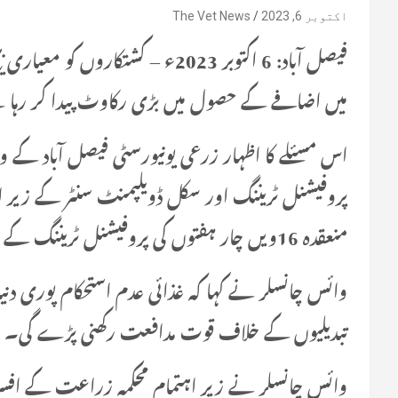
اکتوبر 6, 2023
The Vet News
فیصل آباد: 6 اکتوبر 2023ء – کشتکار
میں اضافے کے حصول میں بڑی رکاوٹ پیدا کر رہا
اس مسئلے کا اظہار زرعی یونیورسٹی فیصل آباد کے وا
پروفیشنل ٹریننگ اور سکل ڈویلپمنٹ سنٹر کے زیر 
منعقدہ 16ویں چار ہفتوں کی پروفیشنل ٹریننگ کے اختتامی اجلاس سے خطاب کیا۔
وائس چانسلر نے کہا کہ غذائی عدم استحکام پوری دنی
تبدیلیوں کے خلاف قوت مدافعت رکھنی پڑے گی۔
وائس چانسلر نے زیر اہتمام محکمہ زراعت کے افسران