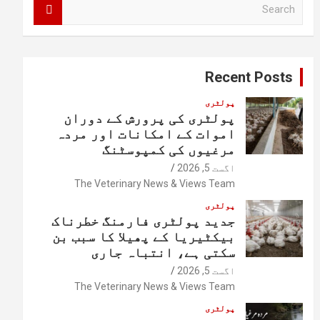
S
e
a
r
c
Recent Posts
h
پولٹری
پولٹری کی پرورش کے دوران
اموات کے امکانات اور مردہ
مرغیوں کی کمپوسٹنگ
اگست 5, 2026
The Veterinary News & Views Team
پولٹری
جدید پولٹری فارمنگ خطرناک
بیکٹیریا کے پھیلا کا سبب بن
سکتی ہے، انتباہ جاری
اگست 5, 2026
The Veterinary News & Views Team
پولٹری