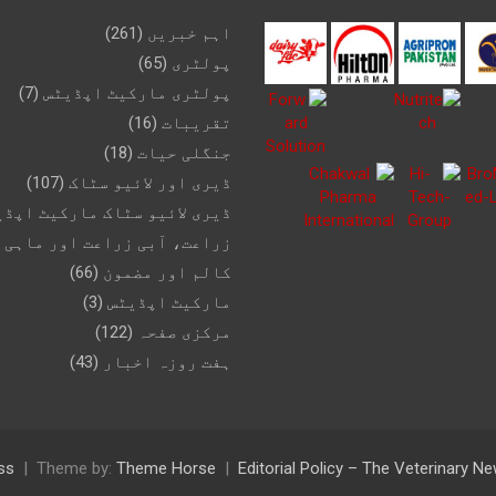
اہم خبریں
(261)
پولٹری
(65)
پولٹری مارکیٹ اپڈیٹس
(7)
تقریبات
(16)
جنگلی حیات
(18)
ڈیری اور لائیو سٹاک
(107)
ڈیری لائیو سٹاک مارکیٹ اپڈی
زراعت، آبی زراعت اور ماہی 
کالم اور مضمون
(66)
مارکیٹ اپڈیٹس
(3)
مرکزی صفحہ
(122)
ہفت روزہ اخبار
(43)
ss
Theme by:
Theme Horse
Editorial Policy – The Veterinary 