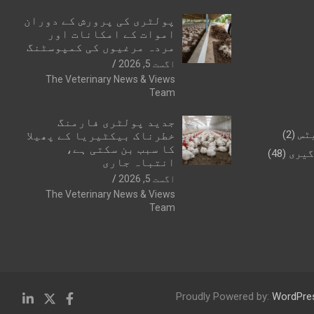
پولٹری کی پرورش کے دوران
اموات کے امکانات اور
مردہ مرغیوں کی کمپوسٹنگ
اگست 5, 2026
The Veterinary News & Views
Team
جدید پولٹری فارمنگ
ٹس
(2)
خطرناک بیکٹیریا کے پھیلا
کا سبب بن سکتی ہے،
گیری
(48)
انتباہ جاری
اگست 5, 2026
The Veterinary News & Views
Team
Proudly Powered by:
WordPre