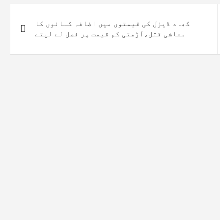
کھاد ڈیزل کی قیمتوں میں اضافہ کسانوں کا
معاشی قتل،آڑھتی کم قیمت پر فصل لے لیتے