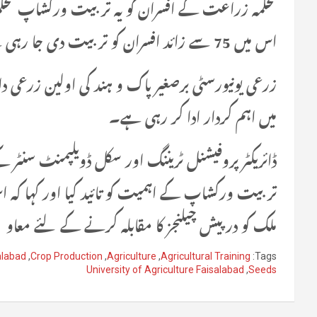
محکمہ زراعت کے افسران کو یہ تربیت ورکشاپ محکمہ 
اس میں 75 سے زائد افسران کو تربیت دی جا رہی ہے۔
زرعی یونیورسٹی برصغیر پاک و ہند کی اولین زرعی 
میں اہم کردار ادا کر رہی ہے۔
ڈائریکٹر پروفیشنل ٹریننگ اور سکل ڈویلپمنٹ سنٹر 
تربیت ورکشاپ کے اہمیت کو تائید کیا اور کہا کہ 
ملک کو درپیش چیلنجز کا مقابلہ کرنے کے لئے معاو
alabad
,
Crop Production
,
Agriculture
,
Agricultural Training
Tags:
University of Agriculture Faisalabad
,
Seeds