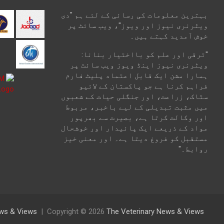
بہترین معلومات کی رسائی کے لئے ہم "دی
ویٹرنری نیوز اور ویوز"، ویب سائٹ پر
خوش آمدید کہتے ہیں۔
"ترقی اور علم کو بااختیار بنانا:
ویٹرنری نیوز اینڈ ویوز ویب سائٹ پر
ہمارا مشن ایک قابل اعتماد پلیٹ فارم
فراہم کرنا ہے جو پاکستان کے لائیو
سٹاک، زراعت، اور جنگلی حیات کے شعبوں
میں مثبت تبدیلی کے لیے باخبر، مربوط
اور وکالت کرتا ہے، بصیرت سے بھرپور
مواد کے ذریعے ایک پائیدار اور خوشحال
مستقبل کو فروغ دیتا ہے۔ اور معنی خیز
روابط۔"
News & Views
Copyright © 2026
The Veterinary News & Views