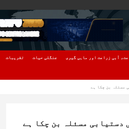
ت، آبی زراعت اور ماہی گیری
جنگلی حیات
تقریبات
 مسئلہ بن چکا ہے
 دستیابی مسئلہ بن چکا ہے