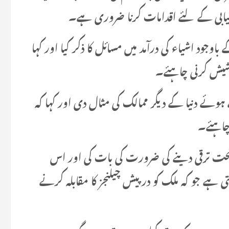
ستیابی کے لئے اقدامات کرنا ضروری ہے۔
ود اشیاء کی درآمد میں مسائل کا ذکر کیا اور کہا
وشیش کرنی چاہئے۔
ے ہوئے دنیا کے دیگر ممالک کی مثال دی اور کہا کہ
 چاہئے۔
ت ترقی دینے کی ضرورت کی بات کی اور اس
 ہے جو کہ ملک کو درپیش چیلنجز کا مقابلہ کرنے