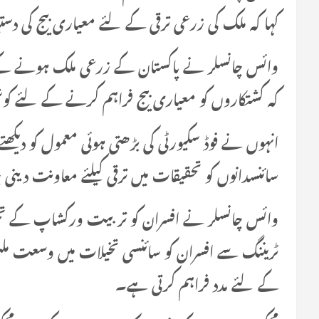
کہا کہ ملک کی زرعی ترقی کے لئے معیاری بیج کی د
وائس چانسلر نے پاکستان کے زرعی ملک ہونے کے باوج
کہ کشتکاروں کو معیاری بیج فراہم کرنے کے لئے ک
انہوں نے فوڈ سکیورٹی کی بڑھتی ہوئی معمول کو دیکھت
سائنسدانوں کو تحقیقات میں ترقی کیلئے معاونت دینی
وائس چانسلر نے افسران کو تربیت ورکشاپ کے تح
ٹریننگ سے افسران کو سائنسی تخیلات میں وسعت ملتی
کے لئے مدد فراہم کرتی ہے۔