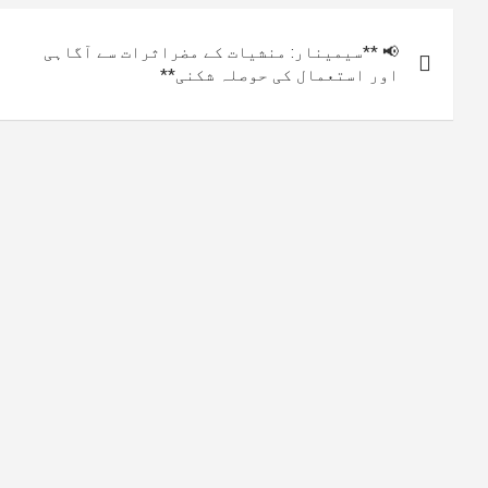
پوسٹوں
📢 **سیمینار: منشیات کے مضراثرات سے آگاہی
کی
اور استعمال کی حوصلہ شکنی**
نیویگیشن