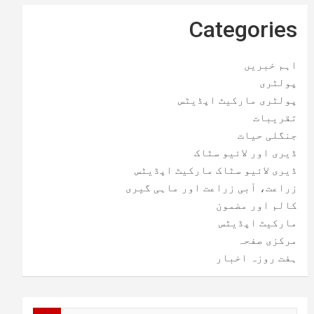
Categories
اہم خبریں
پولٹری
پولٹری مارکیٹ اپڈیٹس
تقریبات
جنگلی حیات
ڈیری اور لائیو سٹاک
ڈیری لائیو سٹاک مارکیٹ اپڈیٹس
زراعت، آبی زراعت اور ماہی گیری
کالم اور مضمون
مارکیٹ اپڈیٹس
مرکزی صفحہ
ہفت روزہ اخبار