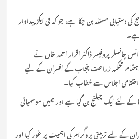
وں کو معیاری بیج کی دستیابی مسئلہ بن چکا ہے، جو کہ فی ایکڑ پیداوار
 ہے۔
ئس چانسلر پروفیسر ڈاکٹر اقرار احمد خاں نے
اہتمام محکمہ زراعت پنجاب کے افسران کے لیے
ا کے لئے ایک چیلنج بن گیا ہے اور ہمیں موسمیاتی
 کے لیے تربیتی پروگرام کی اہمیت پر غور کیا اور