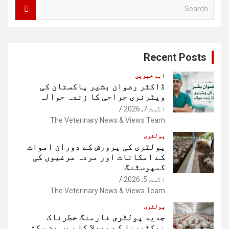
S
e
a
r
c
Recent Posts
h
اہم خبریں
ڈاکٹر رضوان بشیر پاکستان کی
ویٹرنری جراحی کا زندہ حوالہ
اگست 7, 2026
The Veterinary News & Views Team
پولٹری
پولٹری کی پرورش کے دوران اموات
کے امکانات اور مردہ مرغیوں کی
کمپوسٹنگ
اگست 5, 2026
The Veterinary News & Views Team
پولٹری
جدید پولٹری فارمنگ خطرناک
بیکٹیریا کے پھیلا کا سبب بن سکتی