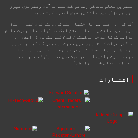
بہترین معلومات کی رسائی کے لئے ہم "دی ویٹرنری نیوز
اور ویوز"، ویب سائٹ پر خوش آمدید کہتے ہیں۔
"ترقی اور علم کو بااختیار بنانا: ویٹرنری نیوز اینڈ
ویوز ویب سائٹ پر ہمارا مشن ایک قابل اعتماد پلیٹ فارم
فراہم کرنا ہے جو پاکستان کے لائیو سٹاک، زراعت، اور
جنگلی حیات کے شعبوں میں مثبت تبدیلی کے لیے باخبر،
مربوط اور وکالت کرتا ہے، بصیرت سے بھرپور مواد کے
ذریعے ایک پائیدار اور خوشحال مستقبل کو فروغ دیتا
ہے۔ اور معنی خیز روابط۔"
اشتہارات