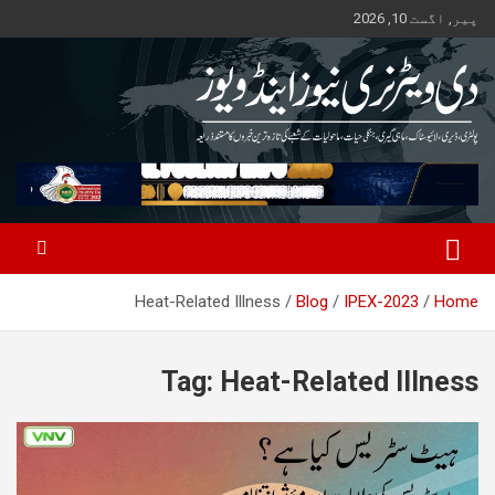
Ski
پیر, اگست 10, 2026
t
conten
Pakistan's Trusted Veterinary, Dairy, Poultry & Agriculture News
The Veterinary News & Views
Heat-Related Illness
Blog
IPEX-2023
Home
Tag:
Heat-Related Illness