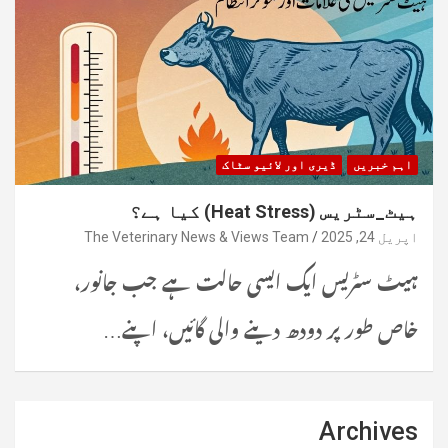
اہم خبریں
ڈیری اور لائیو سٹاک
ہیٹ_سٹریس (Heat Stress) کیا ہے؟
اپریل 24, 2025
The Veterinary News & Views Team
ہیٹ سٹریس ایک ایسی حالت ہے جب جانور،
خاص طور پر دودھ دینے والی گائیں، اپنے…
Archives