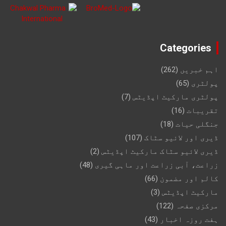
Categories
اہم خبریں
(262)
پولٹری
(65)
پولٹری مارکیٹ اپڈیٹس
(7)
تقریبات
(16)
جنگلی حیات
(18)
ڈیری اور لائیو سٹاک
(107)
ڈیری لائیو سٹاک مارکیٹ اپڈیٹس
(2)
زراعت، آبی زراعت اور ماہی گیری
(48)
کالم اور مضمون
(66)
مارکیٹ اپڈیٹس
(3)
مرکزی صفحہ
(122)
ہفت روزہ اخبار
(43)