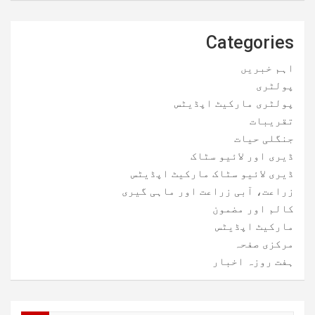
Categories
اہم خبریں
پولٹری
پولٹری مارکیٹ اپڈیٹس
تقریبات
جنگلی حیات
ڈیری اور لائیو سٹاک
ڈیری لائیو سٹاک مارکیٹ اپڈیٹس
زراعت، آبی زراعت اور ماہی گیری
کالم اور مضمون
مارکیٹ اپڈیٹس
مرکزی صفحہ
ہفت روزہ اخبار