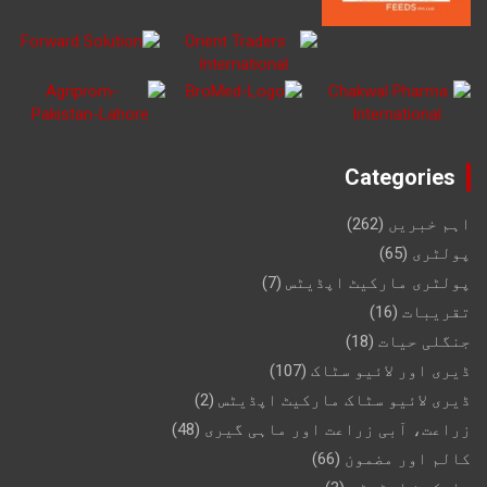
Categories
اہم خبریں
(262)
پولٹری
(65)
پولٹری مارکیٹ اپڈیٹس
(7)
تقریبات
(16)
جنگلی حیات
(18)
ڈیری اور لائیو سٹاک
(107)
ڈیری لائیو سٹاک مارکیٹ اپڈیٹس
(2)
زراعت، آبی زراعت اور ماہی گیری
(48)
کالم اور مضمون
(66)