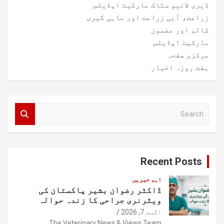
ڈیری لائیو سٹاک مارکیٹ اپڈیٹس
زراعت، آبی زراعت اور ماہی گیری
کالم اور مضمون
مارکیٹ اپڈیٹس
مرکزی صفحہ
ہفت روزہ اخبار
S
e
a
r
c
Recent Posts
h
اہم خبریں
ڈاکٹر رضوان بشیر پاکستان کی
ویٹرنری جراحی کا زندہ حوالہ
اگست 7, 2026
The Veterinary News & Views Team