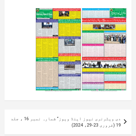
پوسٹوں
دی ویٹرنری نیوز اینڈ ویوز” شمارہ نمبر 16 ، جلد
کی
19 (فروری 23-29، 2024)
نیویگیشن