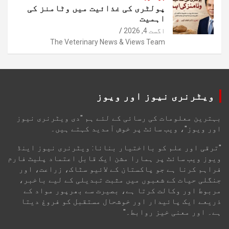
پولٹری کی غذائیت میں وٹامنز کی
اہمیت
اگست 4, 2026
The Veterinary News & Views Team
ویٹرنری نیوز اور ویوز
بہترین معلومات کی رسائی کے لئے ہم "دی ویٹرنری نیوز
اور ویوز"، ویب سائٹ پر خوش آمدید کہتے ہیں۔
"ترقی اور علم کو بااختیار بنانا: ویٹرنری نیوز اینڈ
ویوز ویب سائٹ پر ہمارا مشن ایک قابل اعتماد پلیٹ فارم
فراہم کرنا ہے جو پاکستان کے لائیو سٹاک، زراعت، اور
جنگلی حیات کے شعبوں میں مثبت تبدیلی کے لیے باخبر،
مربوط اور وکالت کرتا ہے، بصیرت سے بھرپور مواد کے
ذریعے ایک پائیدار اور خوشحال مستقبل کو فروغ دیتا
ہے۔ اور معنی خیز روابط۔"