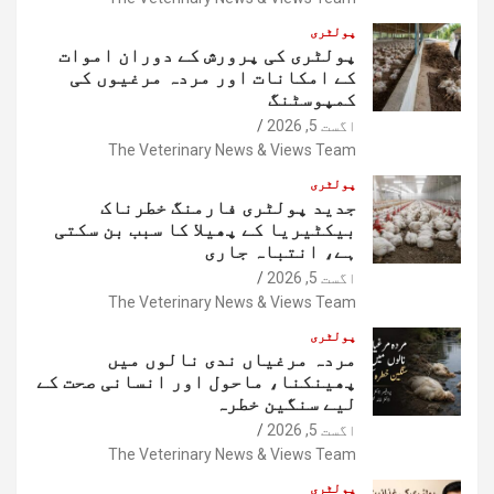
پولٹری
پولٹری کی پرورش کے دوران اموات
کے امکانات اور مردہ مرغیوں کی
کمپوسٹنگ
اگست 5, 2026
The Veterinary News & Views Team
پولٹری
جدید پولٹری فارمنگ خطرناک
بیکٹیریا کے پھیلا کا سبب بن سکتی
ہے، انتباہ جاری
اگست 5, 2026
The Veterinary News & Views Team
پولٹری
مردہ مرغیاں ندی نالوں میں
پھینکنا، ماحول اور انسانی صحت کے
لیے سنگین خطرہ
اگست 5, 2026
The Veterinary News & Views Team
پولٹری