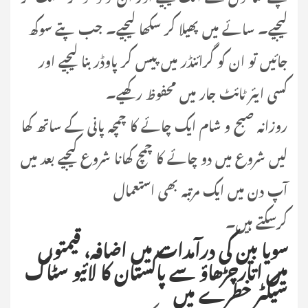
لیجیے۔ سائے میں پھیلا کر سکھا لیجیے۔ جب پتے سوکھ
جائیں تو ان کو گرائنڈر میں پیس کر پاوڈر بنا لیجیے اور
کسی ایئر ٹائٹ جار میں محفوظ رکھیے۔
روزانہ صبح و شام ایک چائے کا چمچہ پانی کے ساتھ کھا
لیں شروع میں دو چائے کا چمچ کھانا شروع کیجیے بعد میں
آپ دن میں ایک مرتبہ بھی استعمال
کرسکتے ہیں۔
سویا بین کی درآمدات میں اضافہ، قیمتوں
میں اتارچڑھاؤ سے پاکستان کا لائیو سٹاک
سیکٹر خطرے میں