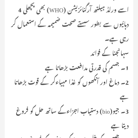
اسے ورلڈ ہیلتھ آرگنائزیشن (WHO) بھی پچھلی 4
دہائیوں سے بطور سستے صحت ضمیمہ کے استعمال کر
رہی ہے۔
سہانجنا کے فوائد
1۔ جسم کی قدرتی مدافعت بڑھاتا ہے
2۔ دماغ اور آنکھوں کو غذا مہیاءکر کے قوت بڑھاتا
ہے
3۔ جیو(bio) دستیاب اجزاءکے ساتھ حل کو فروغ
دیتا ہے