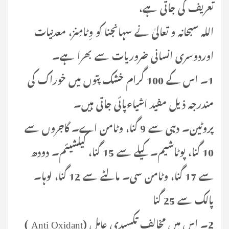
تعریف کی جاتی ہے،
اللہ سبحانہ و تعالیٰ نے سہانجنا کو وِٹامِنز، معدنیات
اوردوسری انسانی ضروریات سے بھرا ہے۔
1۔ اس کے 100 گرام خشک پتوں میں خوراک کی
مندرجہ ذیل مفید اشیاءپائی جاتی ہیں۔
پروٹین۔ دہی سے 9 گنا، وٹامن اے۔ گاجروں سے
10 گنا، پوٹاشیم۔ کیلے سے 15 گنا، کیلشیئم۔ دودھ
سے 17 گنا، وٹامن سی۔ مالٹے سے 12 گنا، لوہا۔
پالک سے 25 گنا
2۔ اس میں مخالف تکسیدی عامل (Anti Oxidant )