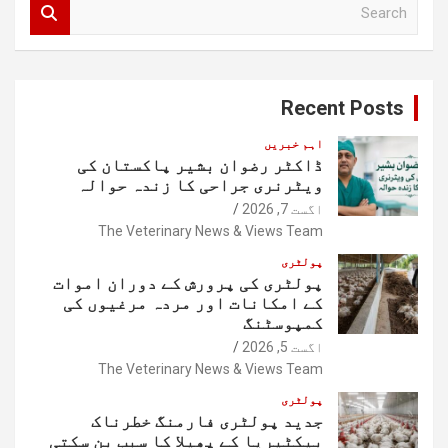
S
e
a
r
c
Recent Posts
h
اہم خبریں
ڈاکٹر رضوان بشیر پاکستان کی
ویٹرنری جراحی کا زندہ حوالہ
اگست 7, 2026
The Veterinary News & Views Team
پولٹری
پولٹری کی پرورش کے دوران اموات
کے امکانات اور مردہ مرغیوں کی
کمپوسٹنگ
اگست 5, 2026
The Veterinary News & Views Team
پولٹری
جدید پولٹری فارمنگ خطرناک
بیکٹیریا کے پھیلا کا سبب بن سکتی