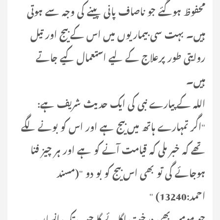
محفوظ ہوگئے جو ناصاف پانی پینے کی وجہ سے ہوتی
ہیں۔ بہت سی بیماریوں میں اس کے بیج اور تیل
روایتی طور پرعلاج کے لیے استعمال کیے جاتے
ہیں۔
اللہ کے پیارے نبی کی ایک حدیث شریف ہے:
"اگر تمہارے ہاتھ میں بیج ہے اور اس کو بونے لگے
تھے کہ خبر ملی کہ قیامت آنے کو ہے اور ہر چیز فنا
ہوجائے گی تو بھی اس بیج کو بو دو "(مسند
احمد:13240) "
جو مومن بھی درخت لگائے گا جب تک انسان،