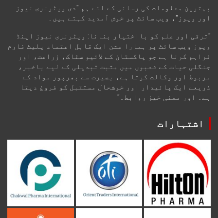
بہترین معلومات کی رسائی کے لئے ہم "دی ویٹرنری نیوز
اور ویوز"، ویب سائٹ پر خوش آمدید کہتے ہیں۔
"ترقی اور علم کو بااختیار بنانا: ویٹرنری نیوز اینڈ
ویوز ویب سائٹ پر ہمارا مشن ایک قابل اعتماد پلیٹ فارم
فراہم کرنا ہے جو پاکستان کے لائیو سٹاک، زراعت، اور
جنگلی حیات کے شعبوں میں مثبت تبدیلی کے لیے باخبر،
مربوط اور وکالت کرتا ہے، بصیرت سے بھرپور مواد کے
ذریعے ایک پائیدار اور خوشحال مستقبل کو فروغ دیتا
ہے۔ اور معنی خیز روابط۔"
اشتہارات