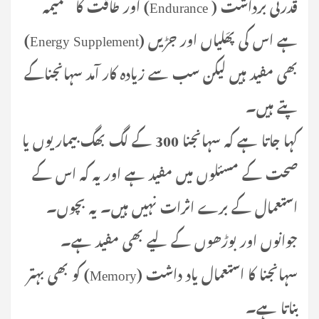
قدرتی برداشت ( Endurance) اور طاقت کا ضمیمہ
(Energy Supplement) ہے اس کی پھَلیاں اور جڑیں
بھی مفید ہیں لیکن سب سے زیادہ کار آمد سہانجناکے
پتے ہیں۔
کہا جاتا ہے کہ سہانجنا 300 کے لگ بھگ بیماریوں یا
صحت کے مسئلوں میں مفید ہے اور یہ کہ اس کے
استعمال کے برے اثرات نہیں ہیں۔ یہ بچوں۔
جوانوں اور بوڑھوں کے لیے بھی مفید ہے۔
سہانجنا کا استعمال یاد داشت (Memory) کو بھی بہتر
بناتا ہے۔