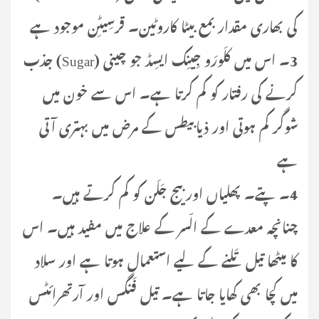
کی بھاری مقدار بمع بیٹا کاروٹین۔ قرسِیٹِن موجود ہے
3۔ اس میں کلَورَو جِینِک ایسِڈ جو چینی (Sugar) جذب
کرنے کی رفتار کو کم کرتا ہے۔ اس سے خون میں
شوگر کم ہوتی اور ذیابیطس کے مرض میں بہتری آتی
ہے
4۔ پتے۔ پھلیاں اور بیج جَلَن کو کم کرتے ہیں۔
چنانچہ معدے کے الّسر کے علاج میں مفید ہیں۔ اس
کا میٹھا تیل تَلنے کے لیے استعمال ہوتا ہے اور سلاد
میں کچا بھی کھایا جاتا ہے۔ تیل فَنگس اور آرتھرائٹس