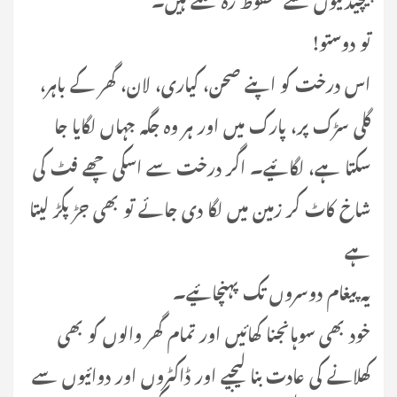
تو دوستو!
اس درخت کو اپنے صحن، کیاری، لان، گھر کے باہر،
گلی سڑک پر، پارک میں اور ہر وہ جگہ جہاں لگایا جا
سکتا ہے، لگائیے۔ اگر درخت سے اسکی چھے فٹ کی
شاخ کاٹ کر زمین میں لگا دی جائے تو بھی جڑ پکڑ لیتا
ہے
یہ پیغام دوسروں تک پہنچائیے۔
خود بھی سوہانجنا کھائیں اور تمام گھر والوں کو بھی
کھلانے کی عادت بنا لیجیے اور ڈاکٹروں اور دوائیوں سے