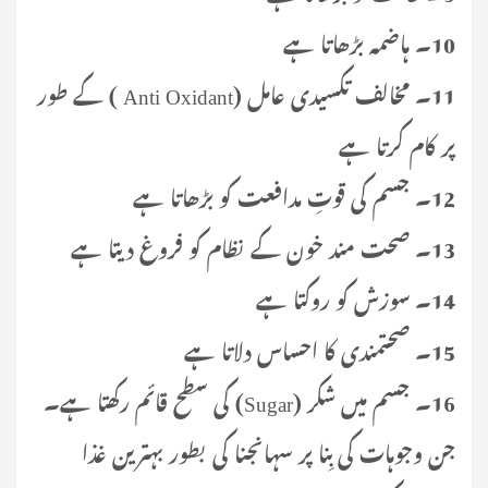
10۔ ہاضمہ بڑھاتا ہے
11۔ مخالف تکسیدی عامل (Anti Oxidant ) کے طور
پر کام کرتا ہے
12۔ جسم کی قوتِ مدافعت کو بڑھاتا ہے
13۔ صحت مند خون کے نظام کو فروغ دیتا ہے
14۔ سوزش کو روکتا ہے
15۔ صحتمندی کا احساس دلاتا ہے
16۔ جسم میں شکر (Sugar) کی سطح قائم رکھتا ہے۔
جن وجوہات کی بِنا پر سہانجنا کی بطور بہترین غذا