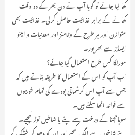
کھا لیا جائے تو گویا آپ نے دن بھر کے دو وقت
کھانے کے برابر غذائیت حاصل کرلی۔ غذائیت بھی
متوازن اور ہر طرح کے وٹامنز اور معدنیات و امینو
ایسڈز سے بھرپور۔
مورنگا کس طرح استعمال کیا جائے؟
اب آپ کو اس کے استعمال کا طریقہ بتاتے ہیں کہ
جس سے آپ اس کرشماتی پودے کی تمام خوبیوں
سے فوائد اٹھا سکتے ہیں۔
سوہانجنا کے درخت سے پتے یا شاخیں توڑ لیجیے۔
پتے شاخوں سے الگ کیجیے اور ان کو دھو کر خشک کر