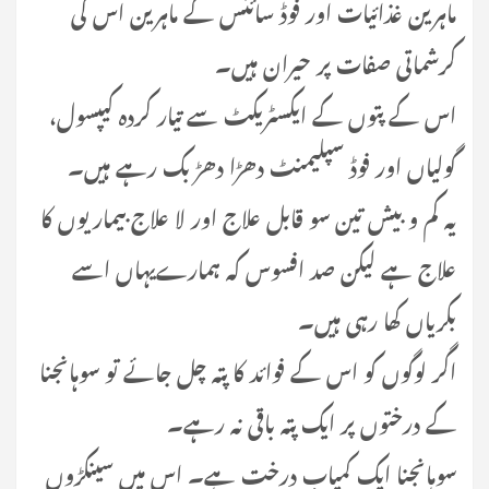
ماہرین غذائیات اور فوڈ سائنس کے ماہرین اس کی
کرشماتی صفات پر حیران ہیں۔
اس کے پتوں کے ایکسٹریکٹ سے تیار کردہ کیپسول،
گولیاں اور فوڈ سپلیمنٹ دھڑا دھڑ بک رہے ہیں۔
یہ کم و بیش تین سو قابل علاج اور لا علاج بیماریوں کا
علاج ہے لیکن صد افسوس کہ ہمارےیہاں اسے
بکریاں کھا رہی ہیں۔
اگر لوگوں کو اس کے فوائد کا پتہ چل جائے تو سوہانجنا
کے درختوں پر ایک پتہ باقی نہ رہے۔
سوہانجنا ایک کمیاب درخت ہے۔ اس میں سینکڑوں