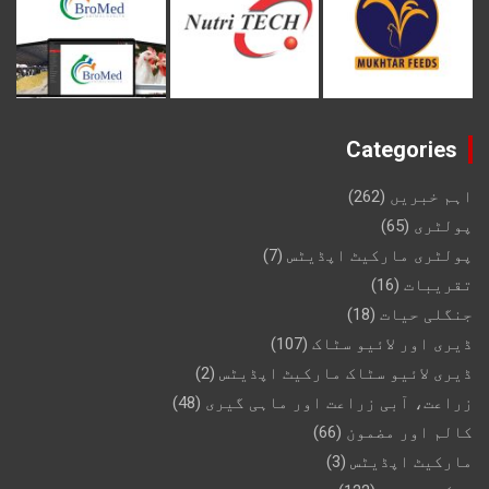
Categories
اہم خبریں
(262)
پولٹری
(65)
پولٹری مارکیٹ اپڈیٹس
(7)
تقریبات
(16)
جنگلی حیات
(18)
ڈیری اور لائیو سٹاک
(107)
ڈیری لائیو سٹاک مارکیٹ اپڈیٹس
(2)
زراعت، آبی زراعت اور ماہی گیری
(48)
کالم اور مضمون
(66)
مارکیٹ اپڈیٹس
(3)