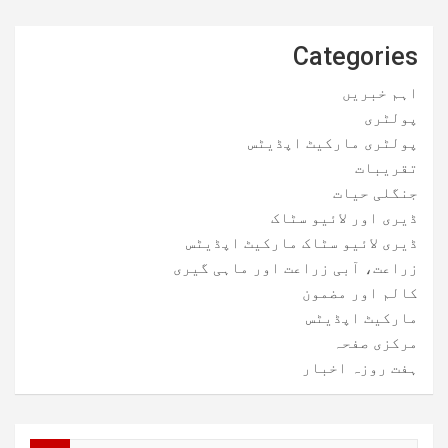
Categories
اہم خبریں
پولٹری
پولٹری مارکیٹ اپڈیٹس
تقریبات
جنگلی حیات
ڈیری اور لائیو سٹاک
ڈیری لائیو سٹاک مارکیٹ اپڈیٹس
زراعت، آبی زراعت اور ماہی گیری
کالم اور مضمون
مارکیٹ اپڈیٹس
مرکزی صفحہ
ہفت روزہ اخبار