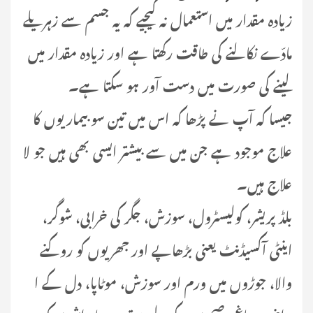
زیادہ مقدار میں استعمال نہ کیجیے کہ یہ جسم سے زہریلے
مادّے نکالنے کی طاقت رکھتا ہے اور زیادہ مقدار میں
لینے کی صورت میں دست آور ہو سکتا ہے۔
جیسا کہ آپ نے پڑھا کہ اس میں تین سو بیماریوں کا
علاج موجود ہے جن میں سے بیشتر ایسی بھی ہیں جو لا
علاج ہیں۔
بلڈ پریشر، کولیسٹرول، سوزش، جگر کی خرابی، شوگر،
اینٹی آکسیڈنٹ یعنی بڑھاپے اور جھریوں کو روکنے
والا، جوڑوں میں ورم اور سوزش، موٹاپا، دل کے ا