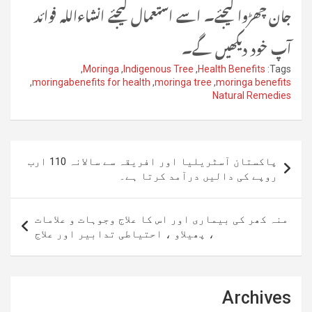
جان چھڑوا لیجئے۔ اسے استعمال کیجئے انشاءاللہ فوائد
آپ خود دیکھیں گے۔
,
Moringa
,
Indigenous Tree
,
Health Benefits
Tags:
,
moringabenefits for health
,
moringa tree
,
moringa benefits
Natural Remedies
پوسٹوں
پاکستان آسٹریلیا اور افریقہ سے سالانہ 110 ارب
کی
روپے کی دالیں درآمد کرتا ہے۔
نیویگیشن
منہ کھر کی بیماری اور اس کا علاج وجوہات و علامات
، پھیلاو ، احتیاطی تدابیر اور علاج
Archives