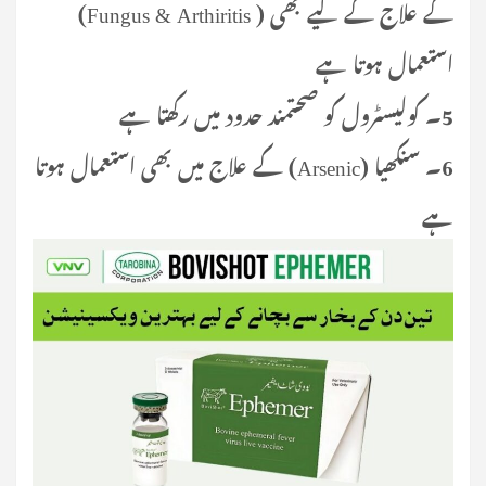
(Fungus & Arthiritis ) کے علاج کے لیے بھی
استعمال ہوتا ہے
5۔ کولیسٹرول کو صحتمند حدود میں رکھتا ہے
6۔ سنکھیا (Arsenic) کے علاج میں بھی استعمال ہوتا
ہے