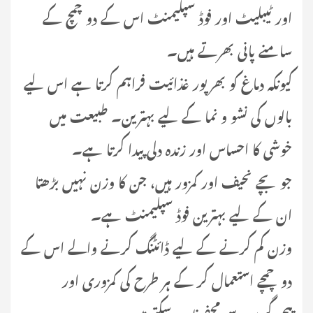
اور ٹیبلیٹ اور فوڈ سپلیمنٹ اس کے دو چمچ کے
سامنے پانی بھرتے ہیں۔
کیونکہ دماغ کو بھرپور غذائیت فراہم کرتا ہے اس لیے
بالوں کی نشو و نما کے لیے بہترین۔ طبیعت میں
خوشی کا احساس اور زندہ دلی پیدا کرتا ہے۔
جو بچے نحیف اور کمزور ہیں، جن کا وزن نہیں بڑھتا
ان کے لیے بہترین فوڈ سپلیمنٹ ہے۔
وزن کم کرنے کے لیے ڈائٹنگ کرنے والے اس کے
دو چمچے استعمال کر کے ہر طرح کی کمزوری اور
پیچیدگیوں سے محفوظ رہ سکتے ہیں۔