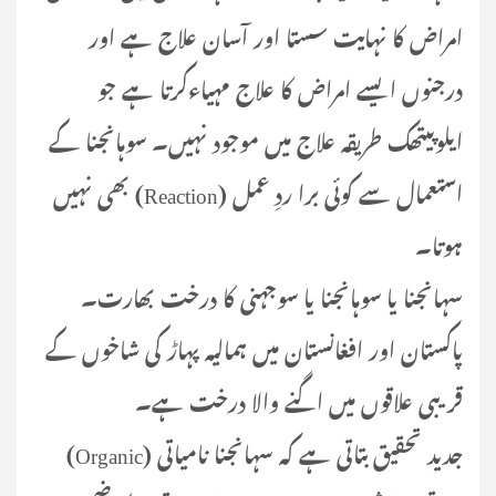
امراض کا نہایت سستا اور آسان علاج ہے اور
درجنوں ایسے امراض کا علاج مہیاءکرتا ہے جو
ایلوپیتھک طریقہ علاج میں موجود نہیں۔ سوہانجنا کے
استعمال سے کوئی برا ردِ عمل (Reaction) بھی نہیں
ہوتا۔
سہانجنا یا سوہانجنا یا سوجہنی کا درخت بھارت۔
پاکستان اور افغانستان میں ہمالیہ پہاڑ کی شاخوں کے
قریبی علاقوں میں اگنے والا درخت ہے۔
جدید تحقیق بتاتی ہے کہ سہانجنا نامیاتی (Organic)