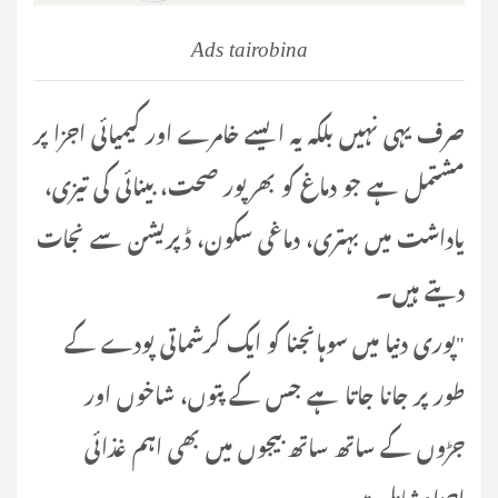
Ads tairobina
صرف یہی نہیں بلکہ یہ ایسے خامرے اور کیمیائی اجزا پر
مشتمل ہے جو دماغ کو بھرپور صحت، بینائی کی تیزی،
یاداشت میں بہتری، دماغی سکون، ڈپریشن سے نجات
دیتے ہیں۔
"پوری دنیا میں سوہانجنا کو ایک کرشماتی پودے کے
طور پر جانا جاتا ہے جس کے پتوں، شاخوں اور
جڑوں کے ساتھ ساتھ بیجوں میں بھی اہم غذائی
اجزاءشامل ہیں۔