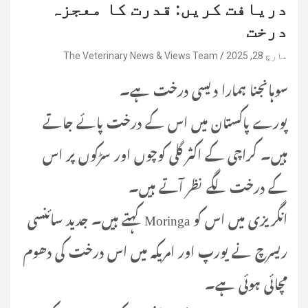
دریافت کریں: قدرت کا معجزہ
درخت
مارچ 28, 2025
The Veterinary News & Views Team
سوہانجنا ہمارا دیسی درخت ہے۔
پورے پاکستان میں اس کے درخت پائے جاتے
ہیں۔ کراچی کے اکثر گلی کوچوں اور سڑکوں پر اس
کے درخت لگے نظر آتے ہیں۔
انگریزی میں اس کو Moringa کہتے ہیں۔ جدید سائنسی
ریسرچ نے یورپ اور امریکہ میں اس درخت کی دھوم
مچائی ہوئی ہے۔