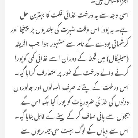
اسی وجہ سے یہ درخت غذائی قلت کا بہترین حل
ہے۔ یہ پودا اس وقت شہرت کی بلندیوں پر پہنچا اور
کرشماتی پودے کے نام سے مشہور ہوا جب افریقہ
(سینیگال) میں قحط کے دوران اسے غذائی کمی کوپورا
کرنے والے درخت کے طور پر متعارف کرایا گیا۔
اس درخت کے پتے نہ صرف انسانوں اور جانوروں
دونوں کی غذائی ضروریات کو پورا کیا بلکہ اس کے
بیجوں سے پانی صاف کرکے پینے کے قابل بنایا گیا۔
اس سے وہاں کے لوگ بہت سی بیماریوں سے