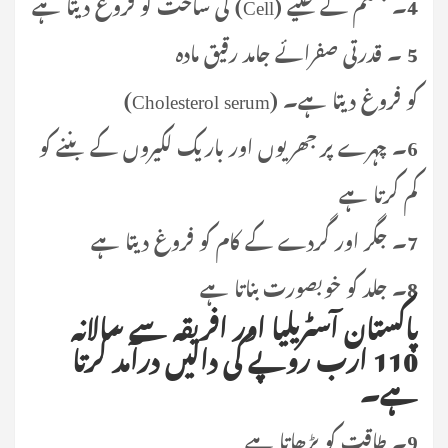
4۔ جسم کے خلیے (Cell) کی ساخت کو فروغ دیتا ہے
5 ۔ قدرتی صفرائے جامد رقیق مادہ
(Cholesterol serum) کو فروغ دیتا ہے۔
6۔ چہرے پر جھریوں اور باریک لکیروں کے بننے کو
کم کرتا ہے
7۔ جگر اور گردے کے کام کو فروغ دیتا ہے
8۔ جلد کو خوبصورت بناتا ہے
پاکستان آسٹریلیا اور افریقہ سے سالانہ
110 ارب روپے کی دالیں درآمد کرتا
ہے۔
9۔ طاقت کو بڑھاتا ہے