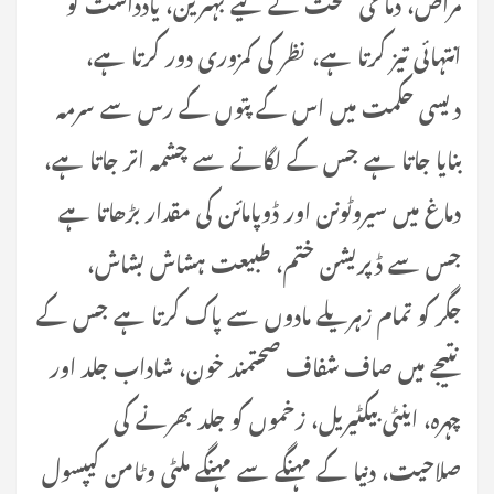
مراض، دماغی صحت کے لیے بہترین، یادداشت کو
انتہائی تیز کرتا ہے، نظر کی کمزوری دور کرتا ہے،
دیسی حکمت میں اس کے پتوں کے رس سے سرمہ
بنایا جاتا ہے جس کے لگانے سے چشمہ اتر جاتا ہے،
دماغ میں سیروٹونن اور ڈوپامائن کی مقدار بڑھاتا ہے
جس سے ڈپریشن ختم، طبیعت ہشاش بشاش،
جگر کو تمام زہریلے مادوں سے پاک کرتا ہے جس کے
نتیجے میں صاف شفاف صحتمند خون، شاداب جلد اور
چہرہ، اینٹی بیکٹیریل، زخموں کو جلد بھرنے کی
صلاحیت، دنیا کے مہنگے سے مہنگے ملٹی وٹامن کیپسول