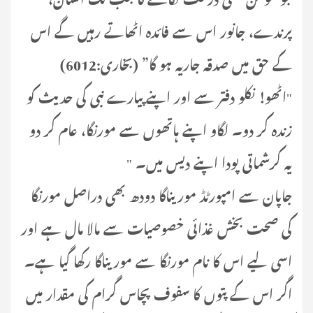
پرندے، جانور اس سے فائدہ اٹھاتے رہیں گے اس
کے حق میں صدقہ جاریہ ہو گا” (بخاری:6012)
"اٹھو! نکلو دفتر سے اور اپنے پیارے نبی کی حدیث کو
زندہ کر دو۔ لگاو اپنے ہاتھوں سے مورنگا، عام کر دو
یہ کرشماتی پودا اپنے دیس میں۔ "
جاپان سے امپورٹڈ موریناگا دودھ بھی دراصل مورنگا
کی صحت بخش غذائی خصوصیات سے مالا مال ہے اور
اسی لیے اس کا نام مورنگا سے موریناگا رکھا گیا ہے۔
اگر اس کے پتوں کا سفوف پچاس گرام کی مقدار میں