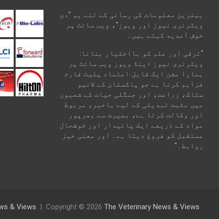
بہترین معلومات کی رسائی کے لئے ہم "دی
ویٹرنری نیوز اور ویوز"، ویب سائٹ پر
خوش آمدید کہتے ہیں۔
"ترقی اور علم کو بااختیار بنانا:
ویٹرنری نیوز اینڈ ویوز ویب سائٹ پر
ہمارا مشن ایک قابل اعتماد پلیٹ فارم
فراہم کرنا ہے جو پاکستان کے لائیو
سٹاک، زراعت، اور جنگلی حیات کے شعبوں
میں مثبت تبدیلی کے لیے باخبر، مربوط
اور وکالت کرتا ہے، بصیرت سے بھرپور
مواد کے ذریعے ایک پائیدار اور خوشحال
مستقبل کو فروغ دیتا ہے۔ اور معنی خیز
روابط۔"
News & Views
Copyright © 2026
The Veterinary News & Views