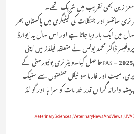
گر معز زین بھی تقریب میں شریک تھے۔
لچر سائنسز، ویٹر نری سائنسز اور جنگلات کی کیٹیگری میں پاکستان بھر
ل میں ایک بار دیا جاتا ہے اور اس سال یہ ایوارڈ
فیسر ڈاکٹر محمد یونس نے متعلقہ فیلڈز میں اپنی
تحقیقی قا بلیتو ں کے جوہر دکھاتے ہو ئے گولڈ میڈل2025 – PASحا صل کیا۔ویٹر نری یونیورسٹی کے
، ڈیری، میٹ اور فارما سو ٹیکل صنعتوں سے سٹیک
یشہ وارانہ گرا ں قدر خد مات کو سرا ہا اور گو لڈ
,
VeterinarySciences
,
VeterinaryNewsAndViews
,
UVAS