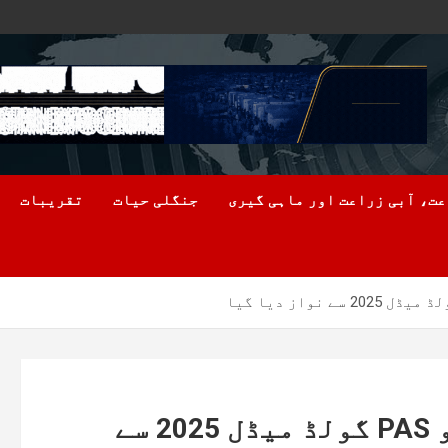
ت، آبی زراعت اور ماہی گیری
جنگلی حیات
تقریبات
پروفیسر ڈاکٹر محمد یونس کو PAS گولڈ میڈل 2025 سے