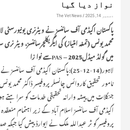
نواز دیا گیا
دسمبر 14, 2025
The Vet News
پاکستان اکیڈمی آف سائنسز نے ویٹرنری یونیورسٹی لا
محمد یونس (تمغہ امتیاز) کی ایگریکلچرسائنسز، ویٹر ن
میں گولڈ میڈل2025 – PASسے نوا زا
لاہور(14-12-25):پاکستان اکیڈمی آف سائ
نامور تحقیق کاروائس چانسلر پروفیسر ڈاکٹر محمد یونس (ت
اکیڈمی آف سائنسز اسلام آباد کے زیر اہتمام منعقدہ ت