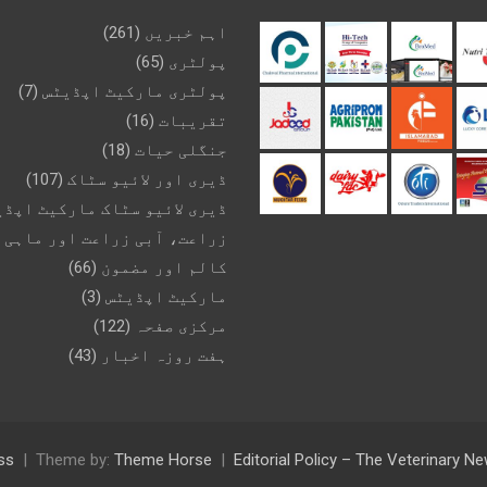
اہم خبریں
(261)
پولٹری
(65)
پولٹری مارکیٹ اپڈیٹس
(7)
تقریبات
(16)
جنگلی حیات
(18)
ڈیری اور لائیو سٹاک
(107)
ڈیری لائیو سٹاک مارکیٹ اپڈی
زراعت، آبی زراعت اور ماہی 
کالم اور مضمون
(66)
مارکیٹ اپڈیٹس
(3)
مرکزی صفحہ
(122)
ہفت روزہ اخبار
(43)
ss
Theme by:
Theme Horse
Editorial Policy – The Veterinary 