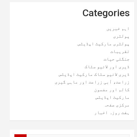
Categories
اہم خبریں
پولٹری
پولٹری مارکیٹ اپڈیٹس
تقریبات
جنگلی حیات
ڈیری اور لائیو سٹاک
ڈیری لائیو سٹاک مارکیٹ اپڈیٹس
زراعت، آبی زراعت اور ماہی گیری
کالم اور مضمون
مارکیٹ اپڈیٹس
مرکزی صفحہ
ہفت روزہ اخبار