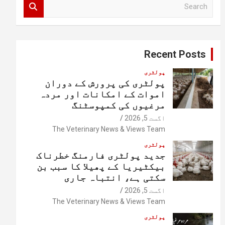
S
e
a
r
c
Recent Posts
h
پولٹری
پولٹری کی پرورش کے دوران
اموات کے امکانات اور مردہ
مرغیوں کی کمپوسٹنگ
اگست 5, 2026
The Veterinary News & Views Team
پولٹری
جدید پولٹری فارمنگ خطرناک
بیکٹیریا کے پھیلا کا سبب بن
سکتی ہے، انتباہ جاری
اگست 5, 2026
The Veterinary News & Views Team
پولٹری