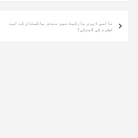
پوسٹوں
عالمی ڈیری مارکیٹ میں مندی: پاکستان کے لیے
کی
خطرے کی گھنٹی؟
نیویگیشن