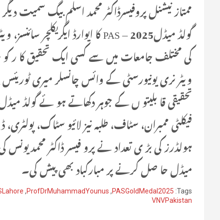
ممتاز نیشنل پروفیسرڈاکٹر محمد اسلم بیگ سمیت دی
گولڈ میڈل2025 – PAS کا ایوارڈ ایگریک
کی مختلف جامعات میں سے کسی ایک تحقیق کا ر کو سا
ویٹر نری یونیورسٹی کے وائس چانسلر میری ٹوریئس پرو
فیکلٹی ممبران، سٹاف، طلبہ نیز لائیو سٹاک، پولٹری
ہولڈرز کی بڑ ی تعداد نے پرو فیسر ڈاکٹر محمدیونس کی پ
میڈل حا صل کرنے پر مبارکباد بھی پیش کی۔
Lahore
,
ProfDrMuhammadYounus
,
PASGoldMedal2025
Tags:
VNVPakistan