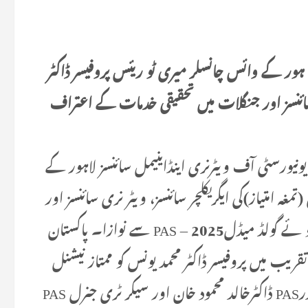
 ہور کے وائس چانسلر میری ٹو ریئس پروفیسر ڈاکٹر
ری سائنسز اور جنگلات میں تحقیقی خدمات کے اعتراف
نسز نے یونیورسٹی آف ویٹرنری اینڈاینیمل سائنسز لاہور کے
مغہ امتیاز)کی ایگریکلچر سائنسز، ویٹر نری سائنسز اور
جنگلات میں پیشہ وارانہ تحقیقی خدمات کو سرا ہتے ہو ئے گولڈ میڈل2025 – PAS سے نوازا۔ پاکستان
قریب میں پروفیسر ڈاکٹر محمد یونس کو ممتاز نیشنل
پروفیسر کو ثر عبداللہ ملک نے ایوارڈ پیش کیا جبکہ صدرPAS ڈاکٹرخالد محمود خان اور سیکر ٹری جنرل PAS