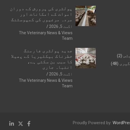
پولٹری کی پرورش کے دوران
اموات کے امکانات اور
مردہ مرغیوں کی کمپوسٹنگ
اگست 5, 2026
The Veterinary News & Views
Team
جدید پولٹری فارمنگ
ٹس
(2)
خطرناک بیکٹیریا کے پھیلا
کا سبب بن سکتی ہے،
گیری
(48)
انتباہ جاری
اگست 5, 2026
The Veterinary News & Views
Team
Proudly Powered by:
WordPre