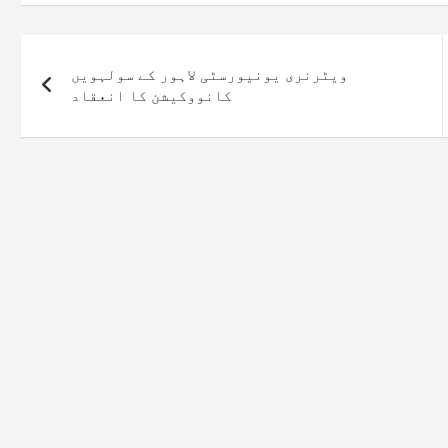
ویٹرنری یونیورسٹی لاہور کے سولہویں
کانووکیشن کا انعقاد