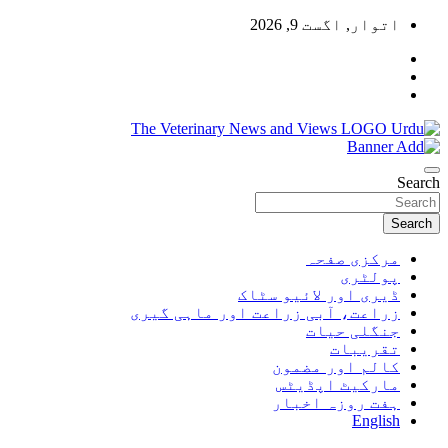
Skip
اتوار, اگست 9, 2026
to
content
Pakistan's Trusted Veterinary, Dairy, Poultry & Agriculture News
The Veterinary News & Views
Search
Search
مرکزی صفحہ
پولٹری
ڈیری اور لائیو سٹاک
زراعت، آبی زراعت اور ماہی گیری
جنگلی حیات
تقریبات
کالم اور مضمون
مارکیٹ اپڈیٹس
ہفت روزہ اخبار
English