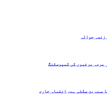
 زندہ حوالہ
 مردہ مرغیوں کی کمپوسٹنگ
ا سبب بن سکتی ہے، انتباہ جاری