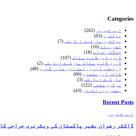
Categories
اہم خبریں
(262)
پولٹری
(65)
پولٹری مارکیٹ اپڈیٹس
(7)
تقریبات
(16)
جنگلی حیات
(18)
ڈیری اور لائیو سٹاک
(107)
ڈیری لائیو سٹاک مارکیٹ اپڈیٹس
(2)
زراعت، آبی زراعت اور ماہی گیری
(48)
کالم اور مضمون
(66)
مارکیٹ اپڈیٹس
(3)
مرکزی صفحہ
(122)
ہفت روزہ اخبار
(43)
Recent Posts
اہم خبریں
ڈاکٹر رضوان بشیر پاکستان کی ویٹرنری جراحی کا