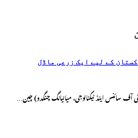
کستان کے لیے ایک زرعی ماڈل
ٹی آف سائنس اینڈ ٹیکنالوجی، میانیانگ چنگدو) چین…