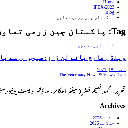
Home
IPEX-2023
Blog
پاکستان چین زرعی تعاون
Tag:
پاکستان چین زرعی تعاون
کالم اور مضمون
ویلڈن فارم بائے لن ژاؤ: سیچوان سے پا
اگست 18, 2025
The Veterinary News & Views Team
تحریر: محمد نعیم ظفر (سینئر اسکالر، ساؤتھ ویسٹ یونیورس
Archives
اگست 2026
جولائی 2026