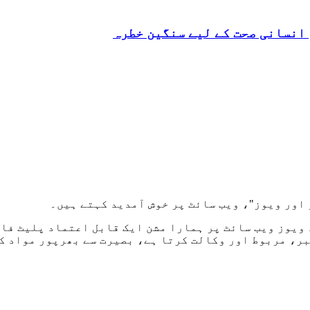
انسانی صحت کے لیے سنگین خطرہ
اور ویوز"، ویب سائٹ پر خوش آمدید کہتے ہیں۔
ویوز ویب سائٹ پر ہمارا مشن ایک قابل اعتماد پلیٹ فار
بر، مربوط اور وکالت کرتا ہے، بصیرت سے بھرپور مواد ک