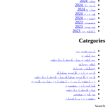
مئی 2024
اپریل 2024
مارچ 2024
فروری 2024
جنوری 2024
دسمبر 2023
نومبر 2023
اکتوبر 2023
Categories
اہم خبریں
پولٹری
پولٹری مارکیٹ اپڈیٹس
تقریبات
جنگلی حیات
ڈیری اور لائیو سٹاک
ڈیری لائیو سٹاک مارکیٹ اپڈیٹس
زراعت، آبی زراعت اور ماہی گیری
کالم اور مضمون
مارکیٹ اپڈیٹس
مرکزی صفحہ
ہفت روزہ اخبار
Search