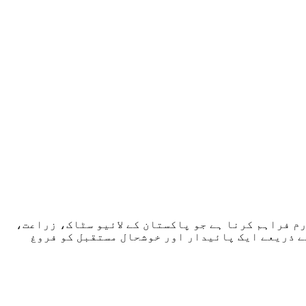
م فراہم کرنا ہے جو پاکستان کے لائیو سٹاک، زراعت،
ے ذریعے ایک پائیدار اور خوشحال مستقبل کو فروغ