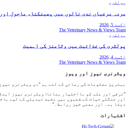
پولٹری
مردہ مرغیاں ندی نالوں میں پھینکنا، ماحول اور 
اگست 5, 2026
The Veterinary News & Views Team
پولٹری
پولٹری کی غذائیت میں وٹامنز کی اہمیت
اگست 4, 2026
The Veterinary News & Views Team
ویٹرنری نیوز اور ویوز
بہترین معلومات کی رسائی کے لئے ہم "دی ویٹرنری نیوز 
"ترقی اور علم کو بااختیار بنانا: ویٹرنری نیوز اینڈ 
اور جنگلی حیات کے شعبوں میں مثبت تبدیلی کے لیے باخ
دیتا ہے۔ اور معنی خیز روابط۔"
اشتہارات