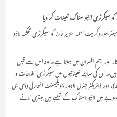
و سیکرٹری لائیو سٹاک تعینات کر دیا
 بیوروکریٹ احمد عزیز تارڑ کو سیکرٹری محکمہ لائیو
ہ کار اور اہم افسران میں ہوتا ہے۔ وہ اس سے قبل
ں۔ ان کی سابقہ تعیناتیوں میں سیکرٹری اطلاعات و
ثقافت (اپریل 2024)، سیکرٹری پراسیکیوشن (2025)، اور ڈائریکٹر جنرل لاہور ڈویلپمنٹ اتھارٹی (ڈی جی
وبے میں لائیو اسٹاک کے شعبے میں بہتری لانے