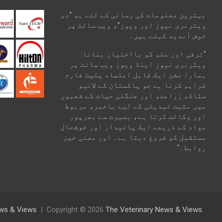
بہترین معلومات کی رسائی کے لئے ہم "دی
ویٹرنری نیوز اور ویوز"، ویب سائٹ پر
خوش آمدید کہتے ہیں۔
"ترقی اور علم کو بااختیار بنانا:
ویٹرنری نیوز اینڈ ویوز ویب سائٹ پر
ہمارا مشن ایک قابل اعتماد پلیٹ فارم
فراہم کرنا ہے جو پاکستان کے لائیو
سٹاک، زراعت، اور جنگلی حیات کے شعبوں
میں مثبت تبدیلی کے لیے باخبر، مربوط
اور وکالت کرتا ہے، بصیرت سے بھرپور
مواد کے ذریعے ایک پائیدار اور خوشحال
مستقبل کو فروغ دیتا ہے۔ اور معنی خیز
روابط۔"
News & Views
Copyright © 2026
The Veterinary News & Views