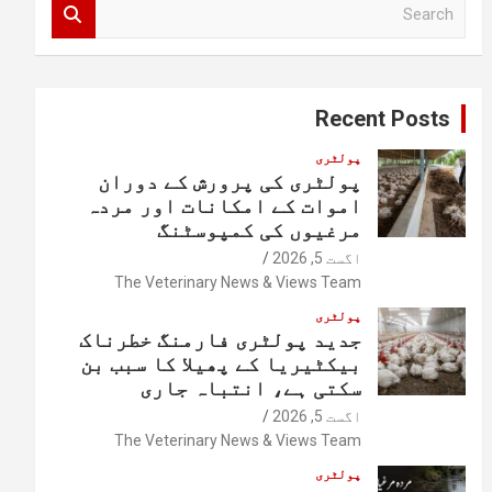
S
e
a
r
c
Recent Posts
h
پولٹری
پولٹری کی پرورش کے دوران
اموات کے امکانات اور مردہ
مرغیوں کی کمپوسٹنگ
اگست 5, 2026
The Veterinary News & Views Team
پولٹری
جدید پولٹری فارمنگ خطرناک
بیکٹیریا کے پھیلا کا سبب بن
سکتی ہے، انتباہ جاری
اگست 5, 2026
The Veterinary News & Views Team
پولٹری