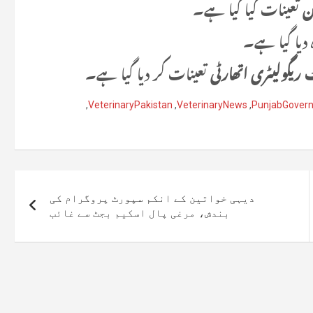
ن
تعینات کیا گیا ہے۔
 دیا گیا ہے۔
ٹ ریگولیٹری اتھارٹی
تعینات کر دیا گیا ہے۔
,
VeterinaryPakistan
,
VeterinaryNews
,
PunjabGover
دیہی خواتین کے انکم سپورٹ پروگرام کی
بندش، مرغی پال اسکیم بجٹ سے غائب