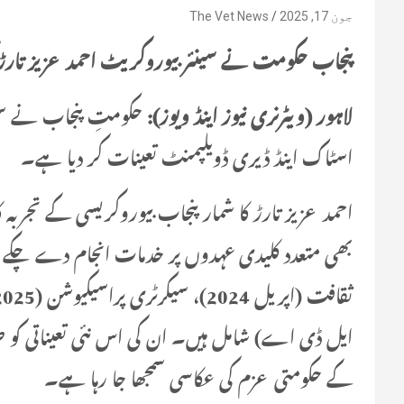
جون 17, 2025
The Vet News
پنجاب حکومت نے سینئر بیوروکریٹ احمد عزیز تارڑ ک
لاہور (ویٹرنری نیوز اینڈ ویوز):
حکومتِ پنجاب نے سینئر
اسٹاک اینڈ ڈیری ڈویلپمنٹ تعینات کر دیا ہے۔
احمد عزیز تارڑ کا شمار پنجاب بیوروکریسی کے تجرب
بھی متعدد کلیدی عہدوں پر خدمات انجام دے چکے ہی
ایل ڈی اے) شامل ہیں۔ ان کی اس نئی تعیناتی کو ص
کے حکومتی عزم کی عکاسی سمجھا جا رہا ہے۔