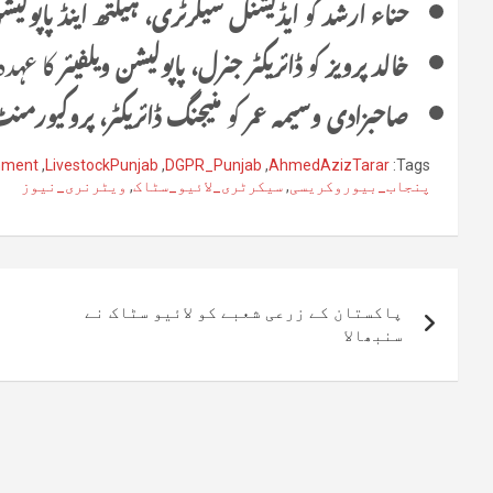
حناء ارشد
کو
ایڈیشنل سیکرٹری، ہیلتھ اینڈ پاپولیش
خالد پرویز
کو
ڈائریکٹر جنرل، پاپولیشن ویلفیئر
کا عہدہ
صاحبزادی وسیمہ عمر
کو
منیجنگ ڈائریکٹر، پروکیورمن
nment
,
LivestockPunjab
,
DGPR_Punjab
,
AhmedAzizTarar
Tags:
پنجاب_بیوروکریسی
,
سیکرٹری_لائیو_سٹاک
,
ویٹرنری_نیوز
پوسٹوں
پاکستان کے زرعی شعبے کو لائیو سٹاک نے
کی
سنبھالا
نیویگیشن