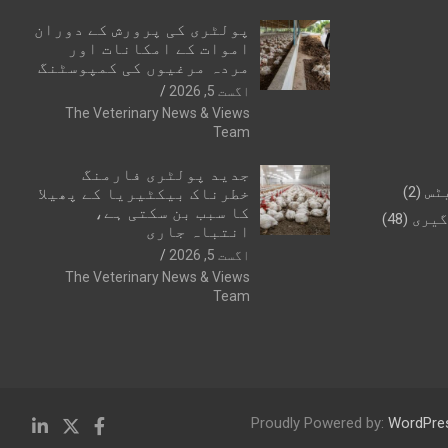
پولٹری کی پرورش کے دوران
اموات کے امکانات اور
مردہ مرغیوں کی کمپوسٹنگ
اگست 5, 2026
The Veterinary News & Views
Team
جدید پولٹری فارمنگ
ٹس
(2)
خطرناک بیکٹیریا کے پھیلا
کا سبب بن سکتی ہے،
گیری
(48)
انتباہ جاری
اگست 5, 2026
The Veterinary News & Views
Team
Proudly Powered by:
WordPre