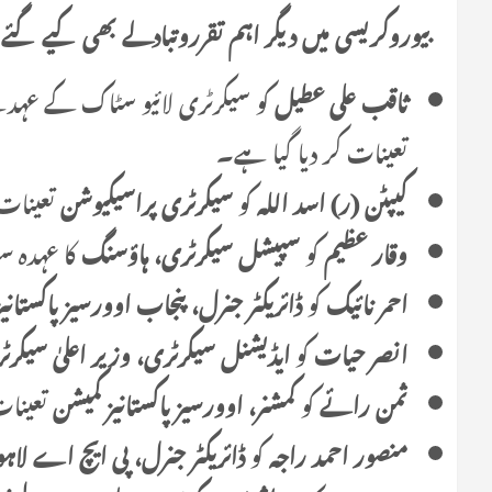
بیوروکریسی میں دیگر اہم تقرروتبادلے بھی کیے گئ
ثاقب علی عطیل
کو سیکرٹری لائیو سٹاک کے عہ
تعینات کر دیا گیا ہے۔
کیپٹن (ر) اسد اللہ
کو
سیکرٹری پراسیکیوشن
تعینات 
وقار عظیم
کو
سپیشل سیکرٹری، ہاؤسنگ
کا عہدہ سو
احمر نائیک
کو
ڈائریکٹر جنرل، پنجاب اوورسیز پاکستانی
انصر حیات
کو
ایڈیشنل سیکرٹری، وزیر اعلیٰ سیکر
ثمن رائے
کو
کمشنر، اوورسیز پاکستانیز کمیشن
تعینات
منصور احمد راجہ
کو
ڈائریکٹر جنرل، پی ایچ اے لاہو