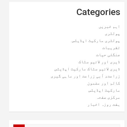
Categories
اہم خبریں
پولٹری
پولٹری مارکیٹ اپڈیٹس
تقریبات
جنگلی حیات
ڈیری اور لائیو سٹاک
ڈیری لائیو سٹاک مارکیٹ اپڈیٹس
زراعت، آبی زراعت اور ماہی گیری
کالم اور مضمون
مارکیٹ اپڈیٹس
مرکزی صفحہ
ہفت روزہ اخبار