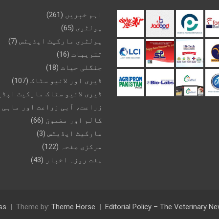
اہم خبریں
(261)
پولٹری
(65)
پولٹری مارکیٹ اپڈیٹس
(7)
تقریبات
(16)
جنگلی حیات
(18)
ڈیری اور لائیو سٹاک
(107)
ڈیری لائیو سٹاک مارکیٹ اپڈی
زراعت، آبی زراعت اور ماہی 
کالم اور مضمون
(66)
مارکیٹ اپڈیٹس
(3)
مرکزی صفحہ
(122)
ہفت روزہ اخبار
(43)
ss
Theme by:
Theme Horse
Editorial Policy – The Veterinary 