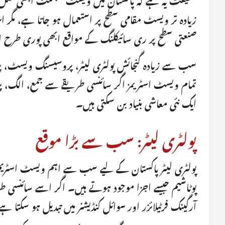
زیادہ تر ویسٹ مقامی سطح پر استعمال ہو جاتا ہے، مگر اس
صنعتی سطح پر ری سائیکلنگ کے مواقع ابھی پوری طرح ا
سب سے زیادہ گنجائش پولٹری لیٹر، پروسیسنگ ویسٹ، پ
تمام ویسٹ اسٹریمز اگر سائنسی طریقے سے جمع، الگ، پر
ایک نئی معاشی بنیاد بن سکتی ہیں۔
پولٹری لیٹر: سب سے بڑا موقع
پولٹری لیٹر پاکستان کے لیے سب سے اہم ویسٹ اسٹریم 
پوٹاشیم جیسے اجزا موجود ہوتے ہیں۔ اگر اسے سائنسی طر
آرگینک فرٹیلائزر اور سوائل کنڈیشنر میں تبدیل ہو سکتا ہ