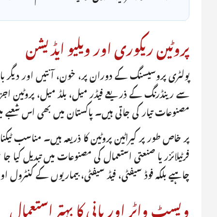
پروٹین ریکوری اور ویلیو ایڈیشن
پولٹری پروسیسنگ کے دوران پر، خون، آنتیں اور دیگر با
سے رینڈرنگ کے ذریعے فیڈر میل، بلڈ میل، پروٹین اجزا،
مصنوعات تیار کی جاتی ہیں۔ پاکستان میں بھی اس شعبے
پر خاص طور پر کیراٹین پروٹین کا ذریعہ ہیں۔ مناسب ٹیکنال
فرٹیلائزر یا صنعتی استعمال کی مصنوعات میں تبدیل کیا ج
چاہیے بلکہ فوڈ سیفٹی، فیڈ سیفٹی، بیماریوں کے کنٹرول او
ویسٹ واٹر اور پانی کا بہتر استعمال