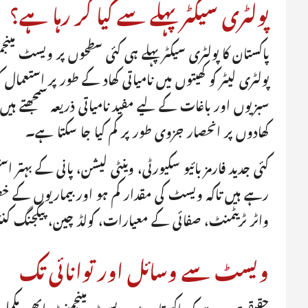
پولٹری سیکٹر پہلے سے کیا کر رہا ہے؟
پاکستان کا پولٹری سیکٹر پہلے ہی کئی سطحوں پر ویسٹ مین
پولٹری لیٹر کو کھیتوں میں نامیاتی کھاد کے طور پر استعم
سبزیوں اور باغات کے لیے مفید نامیاتی ذریعہ سمجھتے ہیں۔
کھادوں پر انحصار جزوی طور پر کم کیا جا سکتا ہے۔
کئی جدید فارمز بائیو سکیورٹی، وینٹی لیشن، پانی کے بہتر 
رہے ہیں تاکہ ویسٹ کی مقدار کم ہو اور بیماریوں کے
واٹر ٹریٹمنٹ، صفائی کے معیارات، کولڈ چین، پیکجنگ کن
ویسٹ سے وسائل اور توانائی تک
حقیقت یہ ہے کہ پاکستان میں ویسٹ مینجمنٹ ابھی مکمل ط