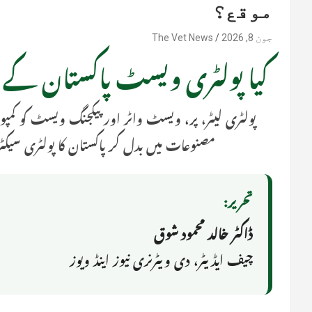
موقع؟
جون 8, 2026
The Vet News
کیا پولٹری ویسٹ پاکستان کے 
پولٹری لیٹر، پر، ویسٹ واٹر اور پیکجنگ ویسٹ کو کمپوسٹ
مصنوعات میں بدل کر پاکستان کا پولٹری سیکٹر 
تحریر:
ڈاکٹر خالد محمود شوق
چیف ایڈیٹر، دی ویٹرنری نیوز اینڈ ویوز