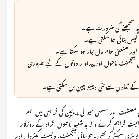
لہ سمجھنے کی ضرورت ہے۔
یو گیس بنائی جا سکتی ہے۔
 اور صنعتی خام مال تیار ہو سکتا ہے۔
 مینجمنٹ ماحول اور پیداوار دونوں کے لیے ضروری
کے تعاون سے نئی ویلیو چین بن سکتی ہے۔
ہی معیشت اور سستی حیوانی پروٹین کی فراہمی میں اہم
یت فراہم کرنے والا یہ شعبہ لاکھوں افراد کے روزگار
لٹری سیکٹر کو بھی ماحولیاتی مینجمنٹ، ویسٹ کنٹرول اور