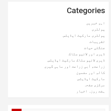
Categories
اہم خبریں
پولٹری
پولٹری مارکیٹ اپڈیٹس
تقریبات
جنگلی حیات
ڈیری اور لائیو سٹاک
ڈیری لائیو سٹاک مارکیٹ اپڈیٹس
زراعت، آبی زراعت اور ماہی گیری
کالم اور مضمون
مارکیٹ اپڈیٹس
مرکزی صفحہ
ہفت روزہ اخبار