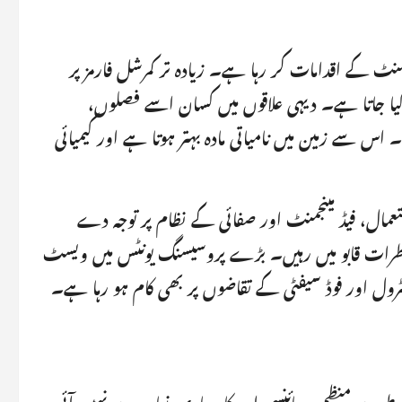
جمنٹ کے اقدامات کر رہا ہے۔ زیادہ تر کمرشل فارمز پر
ال کیا جاتا ہے۔ دیہی علاقوں میں کسان اسے فصلوں،
 اس سے زمین میں نامیاتی مادہ بہتر ہوتا ہے اور کیمیائی
استعمال، فیڈ مینجمنٹ اور صفائی کے نظام پر توجہ دے
 خطرات قابو میں رہیں۔ بڑے پروسیسنگ یونٹس میں ویسٹ
ٹرول اور فوڈ سیفٹی کے تقاضوں پر بھی کام ہو رہا ہے۔
ور پر منظم، سائنسی اور کاروباری بنیادوں پر نہیں آئی۔