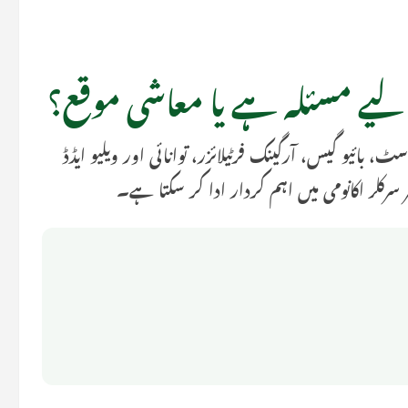
لیے مسئلہ ہے یا معاشی موقع؟
، بائیو گیس، آرگینک فرٹیلائزر، توانائی اور ویلیو ایڈڈ
سرکلر اکانومی میں اہم کردار ادا کر سکتا ہے۔