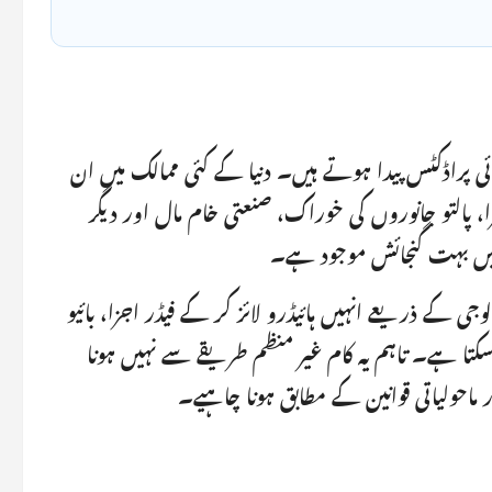
ئی پراڈکٹس پیدا ہوتے ہیں۔ دنیا کے کئی ممالک میں ان
 پالتو جانوروں کی خوراک، صنعتی خام مال اور دیگر
 میں بہت گنجائش موجود ہے۔
وجی کے ذریعے انہیں ہائیڈرو لائز کر کے فیڈر اجزا، بائیو
ا سکتا ہے۔ تاہم یہ کام غیر منظم طریقے سے نہیں ہونا
ر ماحولیاتی قوانین کے مطابق ہونا چاہیے۔