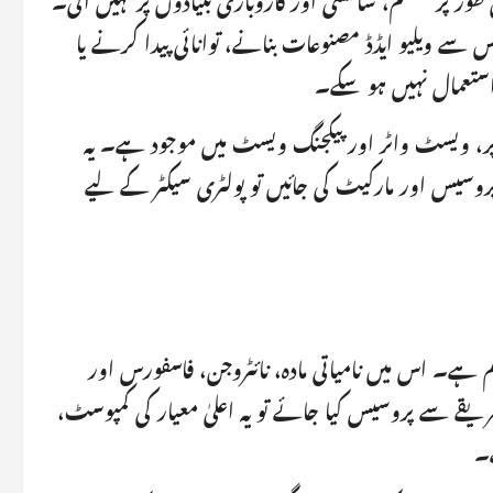
 سے ویلیو ایڈڈ مصنوعات بنانے، توانائی پیدا کرنے یا
ستعمال نہیں ہو سکے۔
ر، ویسٹ واٹر اور پیکجنگ ویسٹ میں موجود ہے۔ یہ
وسیس اور مارکیٹ کی جائیں تو پولٹری سیکٹر کے لیے
ہے۔ اس میں نامیاتی مادہ، نائٹروجن، فاسفورس اور
یقے سے پروسیس کیا جائے تو یہ اعلیٰ معیار کی کمپوسٹ،
ے۔