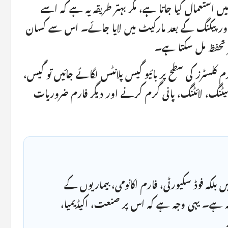
استعمال کیا جاتا ہے، مگر بہتر طریقہ یہ ہے کہ اسے
 اور پیکنگ کے بعد مارکیٹ میں لایا جائے۔ اس سے کسان
تر تحفظ مل سکتا ہے۔
م کلسٹرز کی سطح پر بائیو گیس پلانٹس لگائے جائیں تو گیس،
یٹنگ، لائٹنگ، پانی گرم کرنے اور دیگر فارم ضروریات
لکہ فوڈ سکیورٹی، فارم اکانومی، بیماریوں کے
سئلہ ہے۔ یہی وجہ ہے کہ اس پر صنعت، اکیڈیمیا،