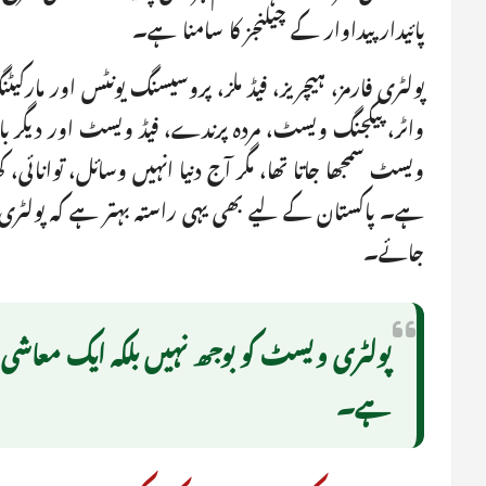
پائیدار پیداوار کے چیلنجز کا سامنا ہے۔
پولٹری فارمز، ہیچریز، فیڈ ملز، پروسیسنگ یونٹس اور مار
واٹر، پیکجنگ ویسٹ، مردہ پرندے، فیڈ ویسٹ اور دیگر ب
ویسٹ سمجھا جاتا تھا، مگر آج دنیا انہیں وسائل، توانائی، 
ہے۔ پاکستان کے لیے بھی یہی راستہ بہتر ہے کہ پولٹر
جائے۔
پولٹری ویسٹ کو بوجھ نہیں بلکہ ایک معاشی وی
ہے۔