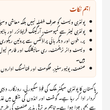
اہم نکات
پولٹری ویسٹ کو صرف فضلہ نہیں بلکہ معاشی وسی
پولٹری لیٹر سے کمپوسٹ، آرگینک فرٹیلائزر اور بائ
پر، خون اور دیگر بائی پراڈکٹس سے پروٹین ریکوری
ویسٹ واٹر ٹریٹمنٹ، ری سائیکلنگ اور فارم لیول
ہیں۔
صنعت، یونیورسٹیز، حکومت اور فنانسنگ اداروں 
پاکستان کا پولٹری سیکٹر ملک کی فوڈ سکیورٹی، روزگار، دی
کردار ادا کر رہا ہے۔ گوشت اور انڈوں کی شکل میں غذائ
سے بھی جڑا ہوا ہے۔ تاہم ہر ترقی پذیر صنعت کی طرح پو