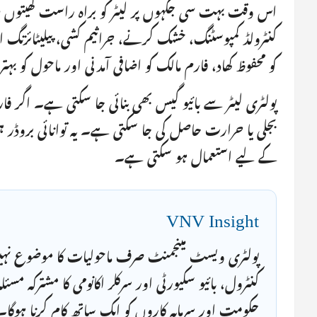
اس وقت بہت سی جگہوں پر لیٹر کو براہ راست کھیتوں میں 
کنٹرولڈ کمپوسٹنگ، خشک کرنے، جراثیم کشی، پیلیٹائزنگ
کو محفوظ کھاد، فارم مالک کو اضافی آمدنی اور ماحول کو بہ
پولٹری لیٹر سے بائیو گیس بھی بنائی جا سکتی ہے۔ اگر فار
بجلی یا حرارت حاصل کی جا سکتی ہے۔ یہ توانائی بروڈر ہ
کے لیے استعمال ہو سکتی ہے۔
VNV Insight
پولٹری ویسٹ مینجمنٹ صرف ماحولیات کا موضوع نہیں ب
کنٹرول، بائیو سکیورٹی اور سرکلر اکانومی کا مشترکہ م
حکومت اور سرمایہ کاروں کو ایک ساتھ کام کرنا ہوگا۔