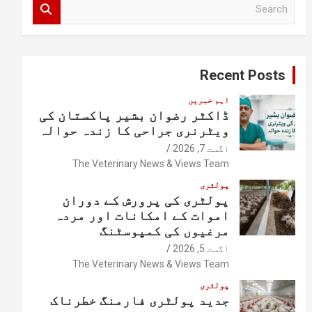
S
e
a
r
c
Recent Posts
h
اہم خبریں
ڈاکٹر رضوان بشیر پاکستان کی
ویٹرنری جراحی کا زندہ حوالہ
اگست 7, 2026
The Veterinary News & Views Team
پولٹری
پولٹری کی پرورش کے دوران
اموات کے امکانات اور مردہ
مرغیوں کی کمپوسٹنگ
اگست 5, 2026
The Veterinary News & Views Team
پولٹری
جدید پولٹری فارمنگ خطرناک