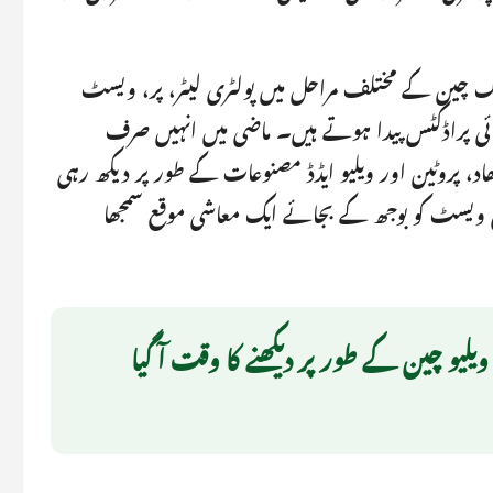
کیٹنگ چین کے مختلف مراحل میں پولٹری لیٹر، پر، ویسٹ
ائی پراڈکٹس پیدا ہوتے ہیں۔ ماضی میں انہیں صرف
کھاد، پروٹین اور ویلیو ایڈڈ مصنوعات کے طور پر دیکھ رہی
ی ویسٹ کو بوجھ کے بجائے ایک معاشی موقع سمجھا
لیو چین کے طور پر دیکھنے کا وقت آ گیا