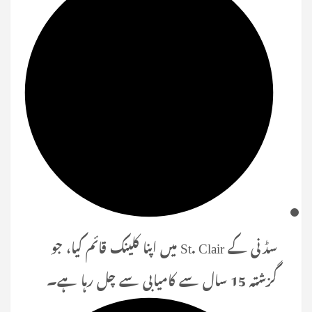
سڈنی کے St. Clair میں اپنا کلینک قائم کیا، جو
گزشتہ 15 سال سے کامیابی سے چل رہا ہے۔