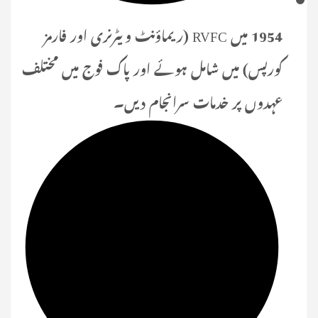
1954 میں RVFC (ریماؤنٹ ویٹرنری اور فارمز
کورپس) میں شامل ہوئے اور پاک فوج میں مختلف
عہدوں پر خدمات سرانجام دیں۔