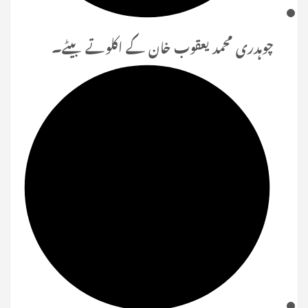
چوہدری محمد یعقوب خان کے اکلوتے بیٹے۔