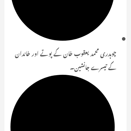
چوہدری محمد یعقوب خان کے پوتے اور خاندان
کے تیسرے جانشین۔