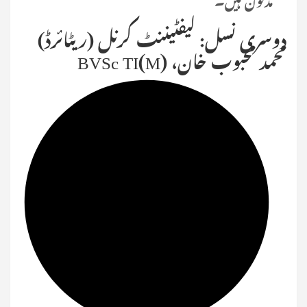
دوسری نسل: لیفٹیننٹ کرنل (ریٹائرڈ)
محمد محبوب خان، BVSc TI(M)