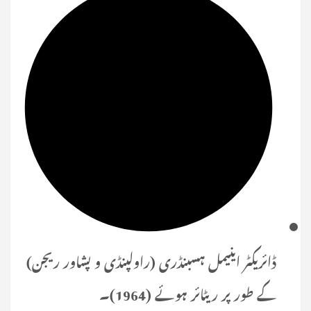
ڈائریکٹر اینیمل ہسبنڈری (راولپنڈی و پشاور ریجن)
کے طور پر ریٹائر ہوئے (1964)۔