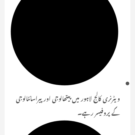
ویٹرنری کالج لاہور میں پیتھالوجی اور پیراسائٹالوجی
کے پروفیسر رہے۔