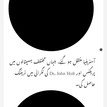
آسٹریلیا منتقل ہو گئے، جہاں مختلف ہسپتالوں میں
پریکٹس اور Dr. John Holt کی نگرانی میں ٹریننگ
حاصل کی۔