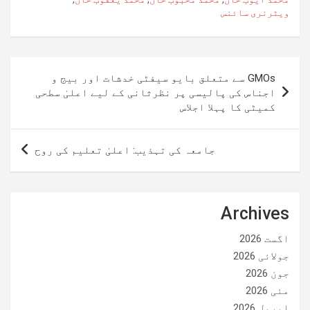
ویٹرنری سائنس
پوسٹوں
GMOs سے متعلق بایو سیفٹی خدشات اور بیج و
کی
اجناس کی پالیسی پر نظرثانی کے لیے اعلیٰ سطحی
کمیٹی کا پہلا اجلاس
نیویگیشن
جامعہ کی تہذیب: اعلیٰ تعلیم کی روح
Archives
اگست 2026
جولائی 2026
جون 2026
مئی 2026
اپریل 2026