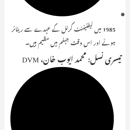
1985 میں لیفٹیننٹ کرنل کے عہدے سے ریٹائر
ہوئے اور اس وقت جہلم میں مقیم ہیں۔
تیسری نسل: محمد ایوب خان، DVM