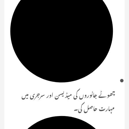
چھوٹے جانوروں کی میڈیسن اور سرجری میں
مہارت حاصل کی۔