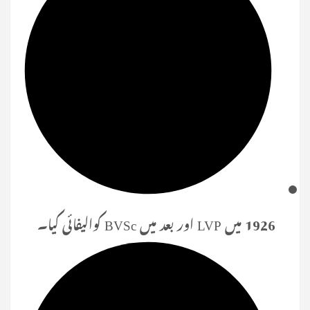
1926 میں LVP اور بعد میں BVSc کوالیفائی کیا۔