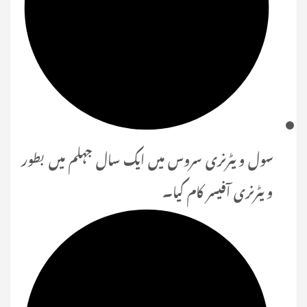
سول ویٹرنری سروس میں ایک سال جہلم میں بطور
ویٹرنری آفیسر کام کیا۔