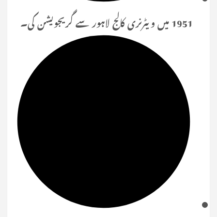
1951 میں ویٹرنری کالج لاہور سے گریجویشن کی۔