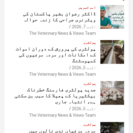
اہم خبریں
ڈاکٹر رضوان بشیر پاکستان کی
ویٹرنری جراحی کا زندہ حوالہ
اگست 7, 2026
The Veterinary News & Views Team
پولٹری
پولٹری کی پرورش کے دوران اموات
کے امکانات اور مردہ مرغیوں کی
کمپوسٹنگ
اگست 5, 2026
The Veterinary News & Views Team
پولٹری
جدید پولٹری فارمنگ خطرناک
بیکٹیریا کے پھیلا کا سبب بن سکتی
ہے، انتباہ جاری
اگست 5, 2026
The Veterinary News & Views Team
پولٹری
مردہ مرغیاں ندی نالوں میں