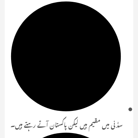
سڈنی میں مقیم ہیں لیکن پاکستان آتے رہتے ہیں۔