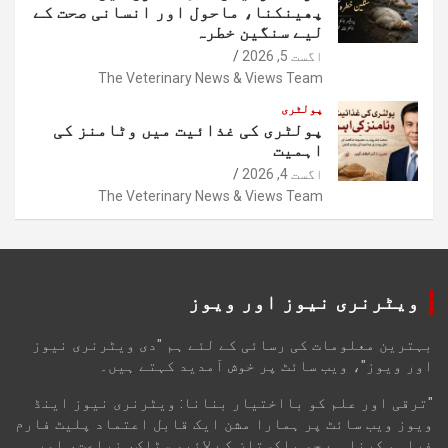
پھینکنا، ماحول اور انسانی صحت کے
لیے سنگین خطرہ
اگست 5, 2026
The Veterinary News & Views Team
پولٹری
پولٹری کی غذائیت میں وٹامنز کی
اہمیت
اگست 4, 2026
The Veterinary News & Views Team
ویٹرنری نیوز اور ویوز
بہترین معلومات کی رسائی کے لئے ہم "دی ویٹرنری نیوز
اور ویوز"، ویب سائٹ پر خوش آمدید کہتے ہیں۔
"ترقی اور علم کو بااختیار بنانا: ویٹرنری نیوز اینڈ
ویوز ویب سائٹ پر ہمارا مشن ایک قابل اعتماد پلیٹ فارم
فراہم کرنا ہے جو پاکستان کے لائیو سٹاک، زراعت، اور