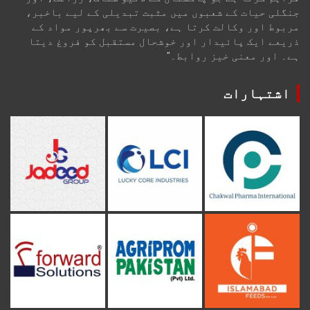
جنگلی حیات کے شعبوں میں مثبت تبدیلی کے لیے باخبر،
مربوط اور وکالت کرتا ہے، بصیرت سے بھرپور مواد کے
ذریعے ایک پائیدار اور خوشحال مستقبل کو فروغ دیتا
ہے۔ اور معنی خیز روابط۔"
اشتہارات