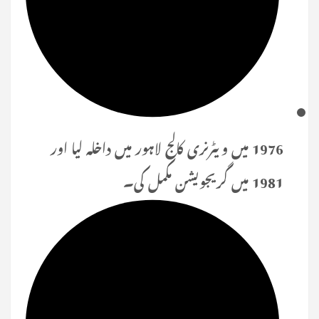
1976 میں ویٹرنری کالج لاہور میں داخلہ لیا اور
1981 میں گریجویشن مکمل کی۔