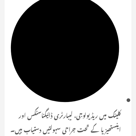
کلینک میں ریڈیولوجی، لیبارٹری ڈائیگناسٹکس اور
اینستھیزیا کے تحت جراحی سہولتیں دستیاب ہیں۔