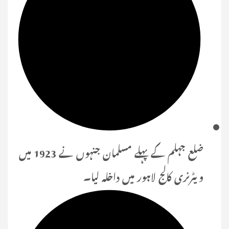
ضلع جہلم کے پہلے مسلمان جنہوں نے 1923 میں
ویٹرنری کالج لاہور میں داخلہ لیا۔