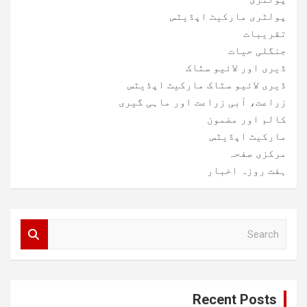
پولٹری مارکیٹ اپڈیٹس
تقریبات
جنگلی حیات
ڈیری اور لائیو سٹاک
ڈیری لائیو سٹاک مارکیٹ اپڈیٹس
زراعت، آبی زراعت اور ماہی گیری
کالم اور مضمون
مارکیٹ اپڈیٹس
مرکزی صفحہ
ہفت روزہ اخبار
S
e
a
r
c
Recent Posts
h