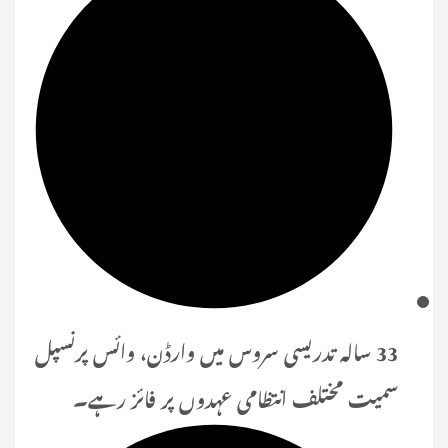
33 سالہ تدریسی سروس میں وارڈن، وائس پرنسپل
سمیت مختلف انتظامی عہدوں پر فائز رہے۔