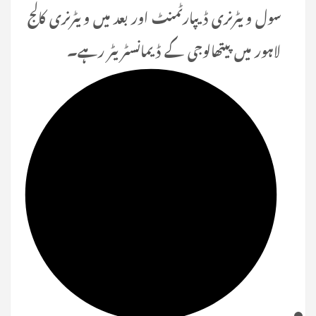
سول ویٹرنری ڈیپارٹمنٹ اور بعد میں ویٹرنری کالج
لاہور میں پیتھالوجی کے ڈیمانسٹریٹر رہے۔