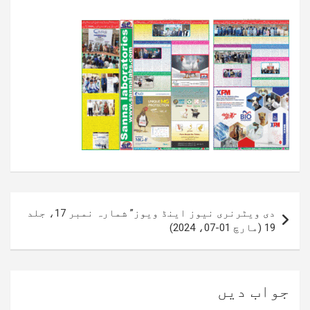
پوسٹوں
دی ویٹرنری نیوز اینڈ ویوز” شمارہ نمبر 17، جلد
کی
19 (مارچ 01-07، 2024)
نیویگیشن
جواب دیں