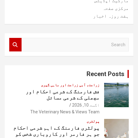
مارکیٹ اپڈیٹس
مرکزی صفحہ
ہفت روزہ اخبار
S
e
a
r
c
Recent Posts
h
زراعت، آبی زراعت اور ماہی گیری
فش فارمنگ کے شرعی احکام اور
مچھلی کے شرعی مسائل
اگست 10, 2026
The Veterinary News & Views Team
پولٹری
پولٹری فارمنگ کے اہم شرعی احکام
جو ہر فارمر اور کاروباری شخص کو