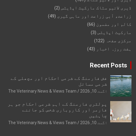
ڈیری لائیو سٹاک مارکیٹ اپڈیٹس
(2)
زراعت، آبی زراعت اور ماہی گیری
(49)
کالم اور مضمون
(66)
مارکیٹ اپڈیٹس
(3)
مرکزی صفحہ
(122)
ہفت روزہ اخبار
(43)
Recent Posts
فش فارمنگ کے شرعی احکام اور مچھلی کے
شرعی مسائل
اگست 10, 2026
The Veterinary News & Views Team
پولٹری فارمنگ کے اہم شرعی احکام جو ہر
فارمر اور کاروباری شخص کو جاننے
چاہئیں
اگست 10, 2026
The Veterinary News & Views Team