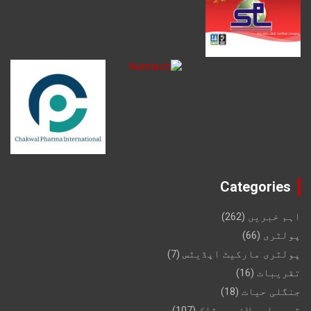
Categories
اہم خبریں
(262)
پولٹری
(66)
پولٹری مارکیٹ اپڈیٹس
(7)
تقریبات
(16)
جنگلی حیات
(18)
ڈیری اور لائیو سٹاک
(107)