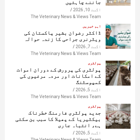
جاننے چاہئیں
اگست 10, 2026
The Veterinary News & Views Team
اہم خبریں
ڈاکٹر رضوان بشیر پاکستان کی
ویٹرنری جراحی کا زندہ حوالہ
اگست 7, 2026
The Veterinary News & Views Team
پولٹری
پولٹری کی پرورش کے دوران اموات
کے امکانات اور مردہ مرغیوں کی
کمپوسٹنگ
اگست 5, 2026
The Veterinary News & Views Team
پولٹری
جدید پولٹری فارمنگ خطرناک
بیکٹیریا کے پھیلا کا سبب بن سکتی
ہے، انتباہ جاری
اگست 5, 2026
The Veterinary News & Views Team