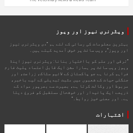
ویٹرنری نیوز اور ویوز
بہترین معلومات کی رسائی کے لئے ہم "دی ویٹرنری نیوز
اور ویوز"، ویب سائٹ پر خوش آمدید کہتے ہیں۔
"ترقی اور علم کو بااختیار بنانا: ویٹرنری نیوز اینڈ
ویوز ویب سائٹ پر ہمارا مشن ایک قابل اعتماد پلیٹ فارم
فراہم کرنا ہے جو پاکستان کے لائیو سٹاک، زراعت، اور
جنگلی حیات کے شعبوں میں مثبت تبدیلی کے لیے باخبر،
مربوط اور وکالت کرتا ہے، بصیرت سے بھرپور مواد کے
ذریعے ایک پائیدار اور خوشحال مستقبل کو فروغ دیتا
ہے۔ اور معنی خیز روابط۔"
اشتہارات