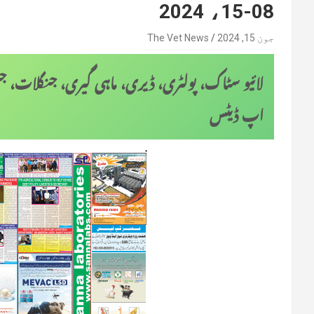
08-15، 2024
جون 15, 2024
The Vet News
لائیو سٹاک، پولٹری، ڈیری، ماہی گیری، جنگلات،
اپ ڈیٹس