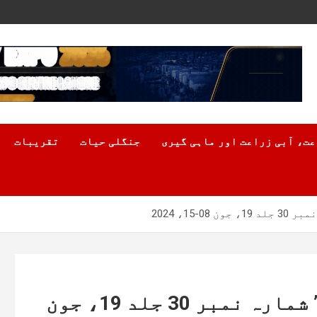
ت، آبی زراعت اور ماہی گیری
جنگلی حیات
تقریبات
15، 2024
دی ویٹرنری نیوز اینڈ ویوز” شمارہ نمبر 30 جلد 19، جون