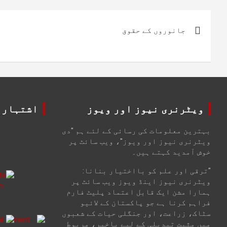
پوسٹوں
جانوروں کے حقوق
کی
نیویگیشن
ویٹرنری نیوز اور ویوز
اشتہارا
بہترین معلومات کی رسائی کے لئے ہم "دی
ویٹرنری نیوز اور ویوز"، ویب سائٹ پر
خوش آمدید کہتے ہیں۔
"ترقی اور علم کو بااختیار بنانا:
ویٹرنری نیوز اینڈ ویوز ویب سائٹ پر
ہمارا مشن ایک قابل اعتماد پلیٹ فارم
فراہم کرنا ہے جو پاکستان کے لائیو
سٹاک، زراعت، اور جنگلی حیات کے شعبوں
میں مثبت تبدیلی کے لیے باخبر، مربوط