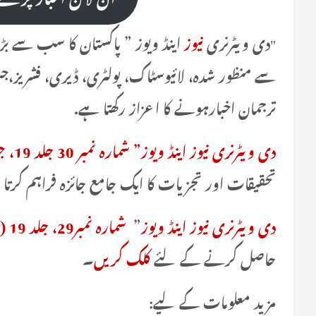
"دی ویٹرنری
نیوز
سے منظور شده، لائیوسٹاک، پولٹری، ڈیری، فشریز،
ترجمان اخبارہونے کا اعزاز رکھتا ہے.
دی ویٹرنری نیوز اینڈ ویوز” شمارہ نمبر 30 جلد 19، جون 08-15، 2024
تحقیقات اور تجزیات کا ایک جامع جائزہ فراہم کرت
دی ویٹرنری نیوز اینڈ ویوز
”
شمارہ نمبر29، جلد 19 (مئی24-31، 2024) شائع كرديا ہے
حاصل کرنے کے لئے
کلک کریں
۔
مزید معلومات کے لیے: