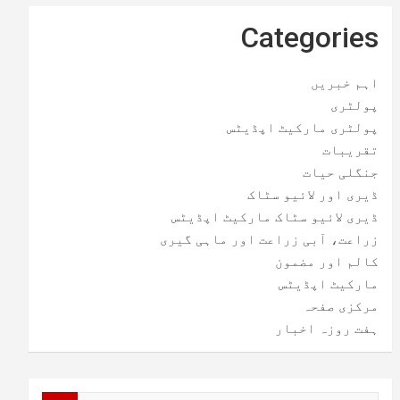
Categories
اہم خبریں
پولٹری
پولٹری مارکیٹ اپڈیٹس
تقریبات
جنگلی حیات
ڈیری اور لائیو سٹاک
ڈیری لائیو سٹاک مارکیٹ اپڈیٹس
زراعت، آبی زراعت اور ماہی گیری
کالم اور مضمون
مارکیٹ اپڈیٹس
مرکزی صفحہ
ہفت روزہ اخبار