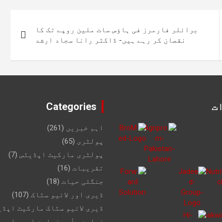
برائلر فارمرز فی ہاؤس سات ملین روپے تک کا
نقصان کر رہے ہیں- ڈاکٹر رانا سجاد ارشد
ت
Categories
اہم خبریں
(261)
پولٹری
(65)
پولٹری مارکیٹ اپڈیٹس
(7)
تقریبات
(16)
جنگلی حیات
(18)
ڈیری اور لائیو سٹاک
(107)
ڈیری لائیو سٹاک مارکیٹ اپڈی
زراعت، آبی زراعت اور ماہی 