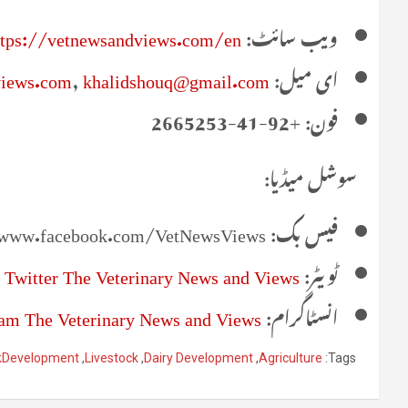
ویب سائٹ:
ttps://vetnewsandviews.com/en/
ای میل:
khalidshouq@gmail.com
,
views.com
فون: +92-41-2665253
سوشل میڈیا:
فیس بک: www.facebook.com/VetNewsViews/
ٹویٹر:
Twitter The Veterinary News and Views
انسٹاگرام:
ram The Veterinary News and Views
ckDevelopment
,
Livestock
,
Dairy Development
,
Agriculture
Tags: