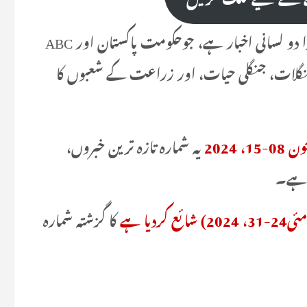
اینڈ ویوز ” پاکستان کا سب سے بڑا دو لسانی اخبار ہے، جوحکومت پاکستان اور ABC
جنگلات، جنگلی حیات، اور زراعت کے شعبوں کا
یہ شمارہ تازہ ترین خبروں،
ا ہے۔
کا گزشتہ شمارہ