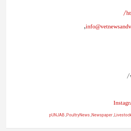
h
,
info@vetnewsand
Instag
pUNJAB
,
PoultryNews
,
Newspaper
,
Livesto