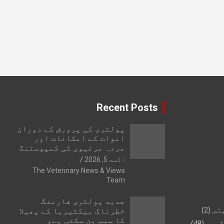
Recent Posts
پولٹری کی پرورش کے دوران
اموات کے امکانات اور
مردہ مرغیوں کی کمپوسٹنگ
اگست 5, 2026
The Veterinary News & Views
Team
جدید پولٹری فارمنگ
ٹس
(2)
خطرناک بیکٹیریا کے پھیلا
کا سبب بن سکتی ہے،
گیری
(48)