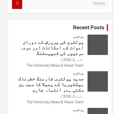
S
e
a
r
c
Recent Posts
h
پولٹری
پولٹری کی پرورش کے دوران
اموات کے امکانات اور مردہ
مرغیوں کی کمپوسٹنگ
اگست 5, 2026
The Veterinary News & Views Team
پولٹری
جدید پولٹری فارمنگ خطرناک
بیکٹیریا کے پھیلا کا سبب بن
سکتی ہے، انتباہ جاری
اگست 5, 2026
The Veterinary News & Views Team
پولٹری