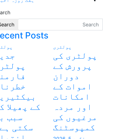
arch
Search
ecent Posts
پولٹری
پولٹر
پولٹری کی
جدی
پرورش کے
پولٹر
دوران
فارمن
اموات کے
خطرنا
امکانات
بیکٹیری
اور مردہ
کے پھیلا ک
مرغیوں کی
سبب ب
کمپوسٹنگ
سکتی ہے
انتبا
اگست 5, 2026