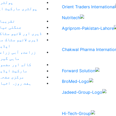
پولٹری
پولٹری مارکیٹ اپ
تقریبا
جنگلی حیا
ڈیری اور لائیو سٹاک
ڈیری لائیو سٹاک م
اپڈیٹ
زراعت، آبی زراعت
ماہی گیری
کالم اور مضمون
مارکیٹ اپڈیٹ
مرکزی صفحہ
ہفت روزہ اخبار