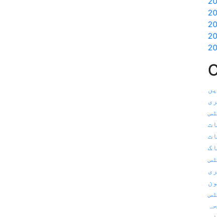
C
یں
ی
ٹس
ت
ات
اک
ٹس
ری
ون
س
حہ
ار