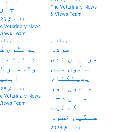
جار
The Veterinary News
& Views Team
اگست 5, 2026
e Veterinary News
Views Team
پولٹری
پولٹر
مردہ
پولٹری ک
مرغیاں ندی
غذائیت می
نالوں میں
وٹامنز ک
پھینکنا،
اہمی
ماحول اور
اگست 4, 2026
انسانی صحت
e Veterinary News
Views Team
کے لیے
سنگین خطرہ
اگست 5, 2026