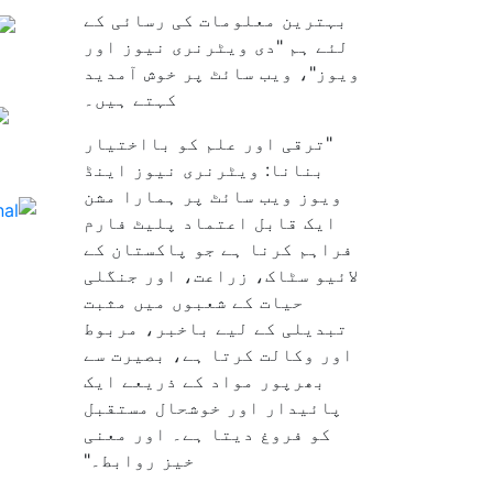
بہترین معلومات کی رسائی کے
لئے ہم "دی ویٹرنری نیوز اور
ویوز"، ویب سائٹ پر خوش آمدید
کہتے ہیں۔
"ترقی اور علم کو بااختیار
بنانا: ویٹرنری نیوز اینڈ
ویوز ویب سائٹ پر ہمارا مشن
ایک قابل اعتماد پلیٹ فارم
فراہم کرنا ہے جو پاکستان کے
لائیو سٹاک، زراعت، اور جنگلی
حیات کے شعبوں میں مثبت
تبدیلی کے لیے باخبر، مربوط
اور وکالت کرتا ہے، بصیرت سے
بھرپور مواد کے ذریعے ایک
پائیدار اور خوشحال مستقبل
کو فروغ دیتا ہے۔ اور معنی
خیز روابط۔"