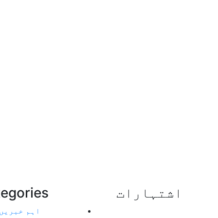
اشتہارات
egories
اہم خبریں