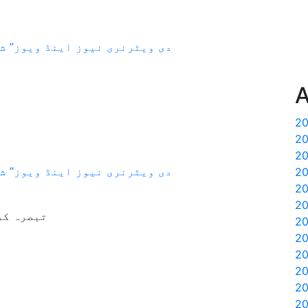
دی ویٹرنری نیوز اینڈ ویوز” شمارہ نمبر19، جلد 19 (م
A
پوسٹوں
دی ویٹرنری نیوز اینڈ ویوز” شمارہ نمبر19، جلد 19 (م
کی
تبصرہ کر
نیویگیشن