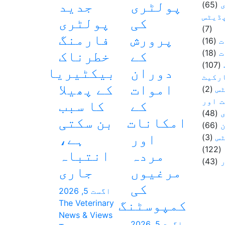
پولٹری
جدید
(65)
ڈیٹس
کی
پولٹری
(7)
پرورش
فارمنگ
ت
(16)
ت
(18)
کے
خطرناک
(107)
دوران
بیکٹیریا
ارکیٹ
اموات
کے پھیلا
س
(2)
 اور
کے
کا سبب
(48)
امکانات
بن سکتی
(66)
اور
ہے،
س
(3)
(122)
مردہ
انتباہ
(43)
مرغیوں
جاری
کی
اگست 5, 2026
کمپوسٹنگ
The Veterinary
News & Views
اگست 5, 2026