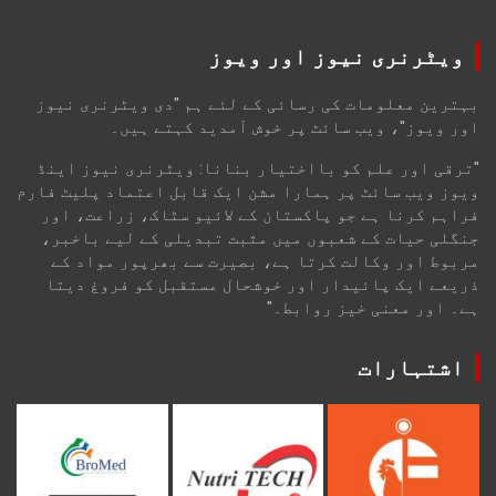
ویٹرنری نیوز اور ویوز
بہترین معلومات کی رسائی کے لئے ہم "دی ویٹرنری نیوز
اور ویوز"، ویب سائٹ پر خوش آمدید کہتے ہیں۔
"ترقی اور علم کو بااختیار بنانا: ویٹرنری نیوز اینڈ
ویوز ویب سائٹ پر ہمارا مشن ایک قابل اعتماد پلیٹ فارم
فراہم کرنا ہے جو پاکستان کے لائیو سٹاک، زراعت، اور
جنگلی حیات کے شعبوں میں مثبت تبدیلی کے لیے باخبر،
مربوط اور وکالت کرتا ہے، بصیرت سے بھرپور مواد کے
ذریعے ایک پائیدار اور خوشحال مستقبل کو فروغ دیتا
ہے۔ اور معنی خیز روابط۔"
اشتہارات