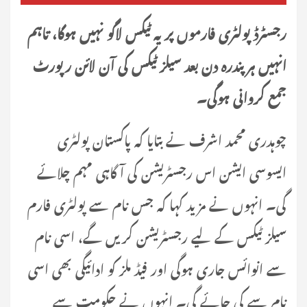
رجسٹرڈ پولٹری فارموں پر یہ ٹیکس لاگو نہیں ہوگا، تاہم
انہیں ہر پندرہ دن بعد سیلز ٹیکس کی آن لائن رپورٹ
جمع کروانی ہوگی۔
چوہدری محمد اشرف نے بتایا کہ پاکستان پولٹری
ایسوسی ایشن اس رجسٹریشن کی آگاہی مہم چلائے
گی۔ انہوں نے مزید کہا کہ جس نام سے پولٹری فارم
سیلز ٹیکس کے لیے رجسٹریشن کریں گے، اسی نام
سے انوائس جاری ہوگی اور فیڈ ملز کو ادائیگی بھی اسی
نام سے کی جائے گی۔ انہوں نے حکومت سے