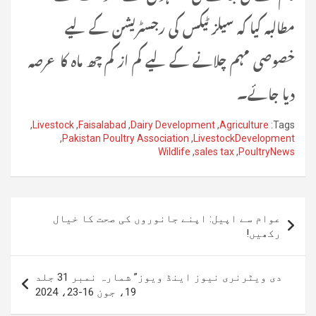
مطالبہ کیا کہ سیلز ٹیکس کی رجسٹریشن کے لیے
خصوصی مہم چلانے کے لیے کم از کم چھ ماہ کا عرصہ
دیا جائے۔
,
Livestock
,
Faisalabad
,
Dairy Development
,
Agriculture
Tags:
,
Pakistan Poultry Association
,
LivestockDevelopment
Wildlife
,
sales tax
,
PoultryNews
پوسٹوں
عوام سے اپیل: اپنے جانوروں کی صحت کا خیال
کی
رکھیں!
نیویگیشن
دی ویٹرنری نیوز اینڈ ویوز” شمارہ نمبر 31 جلد
19، جون 16-23، 2024