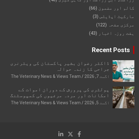
کالم اور مضمون
(66)
مارکیٹ اپڈیٹس
(3)
مرکزی صفحہ
(122)
ہفت روزہ اخبار
(43)
Recent Posts
ڈاکٹر رضوان بشیر پاکستان کی ویٹرنری
جراحی کا زندہ حوالہ
اگست 7, 2026
The Veterinary News & Views Team
پولٹری کی پرورش کے دوران اموات کے
امکانات اور مردہ مرغیوں کی کمپوسٹنگ
اگست 5, 2026
The Veterinary News & Views Team