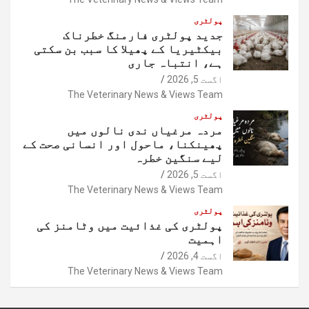
پولٹری
جدید پولٹری فارمنگ خطرناک
بیکٹیریا کے پھیلا کا سبب بن سکتی
ہے، انتباہ جاری
اگست 5, 2026
The Veterinary News & Views Team
پولٹری
مردہ مرغیاں ندی نالوں میں
پھینکنا، ماحول اور انسانی صحت کے
لیے سنگین خطرہ
اگست 5, 2026
The Veterinary News & Views Team
پولٹری
پولٹری کی غذائیت میں وٹامنز کی
اہمیت
اگست 4, 2026
The Veterinary News & Views Team