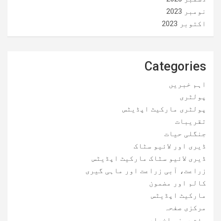
نومبر 2023
اکتوبر 2023
Categories
اہم خبریں
پولٹری
پولٹری مارکیٹ اپڈیٹس
تقریبات
جنگلی حیات
ڈیری اور لائیو سٹاک
ڈیری لائیو سٹاک مارکیٹ اپڈیٹس
زراعت، آبی زراعت اور ماہی گیری
کالم اور مضمون
مارکیٹ اپڈیٹس
مرکزی صفحہ
ہفت روزہ اخبار