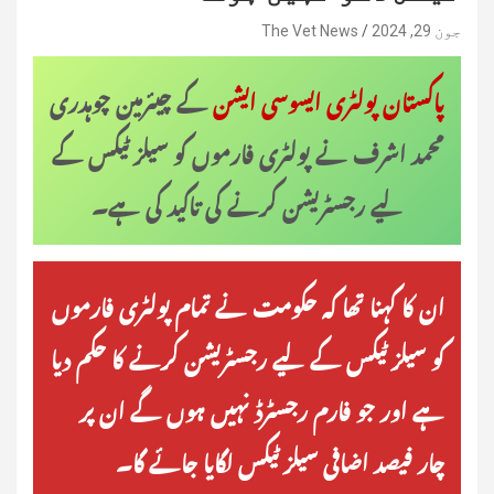
جون 29, 2024
The Vet News
پاکستان پولٹری ایسوسی ایشن
کے چیئرمین چوہدری
محمد اشرف نے پولٹری فارموں کو سیلز ٹیکس کے
لیے رجسٹریشن کرنے کی تاکید کی ہے۔
ان کا کہنا تھا کہ حکومت نے تمام پولٹری فارموں
کو سیلز ٹیکس کے لیے رجسٹریشن کرنے کا حکم دیا
ہے اور جو فارم رجسٹرڈ نہیں ہوں گے ان پر
چار فیصد اضافی سیلز ٹیکس لگایا جائے گا۔