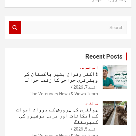
S
e
a
r
c
Recent Posts
h
اہم خبریں
ڈاکٹر رضوان بشیر پاکستان کی
ویٹرنری جراحی کا زندہ حوالہ
اگست 7, 2026
The Veterinary News & Views Team
پولٹری
پولٹری کی پرورش کے دوران اموات
کے امکانات اور مردہ مرغیوں کی
کمپوسٹنگ
اگست 5, 2026
The Veterinary News & Views Team