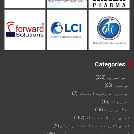
Categories
اہم خبریں
(262)
پولٹری
(65)
پولٹری مارکیٹ اپڈیٹس
(7)
تقریبات
(16)
جنگلی حیات
(18)
ڈیری اور لائیو سٹاک
(107)
ڈیری لائیو سٹاک مارکیٹ اپڈیٹس
(2)
زراعت، آبی زراعت اور ماہی گیری
(48)