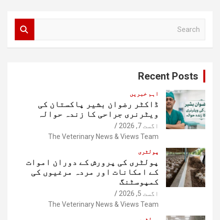
S
e
a
r
c
Recent Posts
h
اہم خبریں
ڈاکٹر رضوان بشیر پاکستان کی
ویٹرنری جراحی کا زندہ حوالہ
اگست 7, 2026
The Veterinary News & Views Team
پولٹری
پولٹری کی پرورش کے دوران اموات
کے امکانات اور مردہ مرغیوں کی
کمپوسٹنگ
اگست 5, 2026
The Veterinary News & Views Team
پولٹری