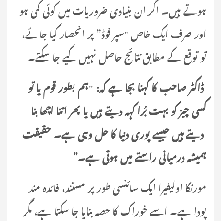
ہوتے ہیں۔ اگر ان بنیادی ضروریات میں کوئی کمی ہو
اور صرف ایک خاص "سپر فوڈ” پر انحصار کیا جائے،
تو توقع کے مطابق نتائج حاصل نہیں کیے جا سکتے۔
ڈاکٹر صاحب کا کہنا بجا ہے کہ:
"ہم بطور قوم یا تو
کسی چیز کو بہت بُرا کہہ دیتے ہیں یا پھر اتنا اچھا بنا
دیتے ہیں جیسے پوری دنیا کا حل وہی ہے۔ حقیقت
ہمیشہ درمیانی راستے میں ہوتی ہے۔”
مورنگا اولیفیرا ایک سائنسی طور پر مستند، فائدہ مند
پودا ہے۔ اسے خوراک کا حصہ بنایا جا سکتا ہے، مگر