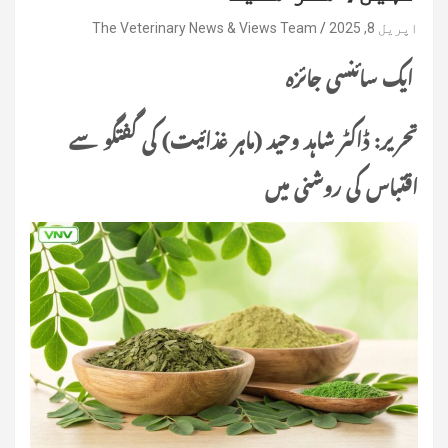
اپریل 8, 2025
The Veterinary News & Views Team
ایک سائنسی جائزہ
تحریر: ڈاکٹر شاہد وحید (ماہر غذائیت) کی گفتگو سے
اقتباس کی روشنی میں