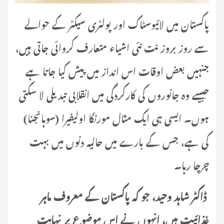
پاکستان میں لائیوسٹاک اور پولٹری سیکٹر کے حوالے
سے روز بروز نت نئی اشیاء متعارف کروائی جاتی ہیں،
جنہیں بعض اوقات اس انداز میں پیش کیا جاتا ہے
جیسے وہ جانوروں کی کارکردگی میں انقلابی تبدیلی لا سکتی
ہوں۔ ایسی ہی ایک مثال مورنگا اولیفیرا (سوہانجنا)
کی ہے، جس کے بارے میں حالیہ دنوں میں بہت
چرچا رہا۔
ڈاکٹر شاہد وحید، جو کہ پاکستان کے معروف ماہر
غذائیت ہیں، انہوں نے اس موضوع پر نہایت