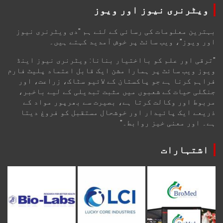
ویٹرنری نیوز اور ویوز
بہترین معلومات کی رسائی کے لئے ہم "دی ویٹرنری نیوز
اور ویوز"، ویب سائٹ پر خوش آمدید کہتے ہیں۔
"ترقی اور علم کو بااختیار بنانا: ویٹرنری نیوز اینڈ
ویوز ویب سائٹ پر ہمارا مشن ایک قابل اعتماد پلیٹ فارم
فراہم کرنا ہے جو پاکستان کے لائیو سٹاک، زراعت، اور
جنگلی حیات کے شعبوں میں مثبت تبدیلی کے لیے باخبر،
مربوط اور وکالت کرتا ہے، بصیرت سے بھرپور مواد کے
ذریعے ایک پائیدار اور خوشحال مستقبل کو فروغ دیتا
ہے۔ اور معنی خیز روابط۔"
اشتہارات