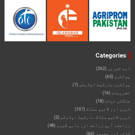
Categories
اہم خبریں
(262)
پولٹری
(65)
پولٹری مارکیٹ اپڈیٹس
(7)
تقریبات
(16)
جنگلی حیات
(18)
ڈیری اور لائیو سٹاک
(107)
ڈیری لائیو سٹاک مارکیٹ اپڈیٹس
(2)
زراعت، آبی زراعت اور ماہی گیری
(48)
کالم اور مضمون
(66)