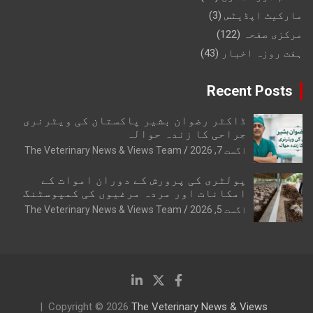
مارکیٹ اپڈیٹس
(3)
مرکزی صفحہ
(122)
ہفت روزہ اخبار
(43)
Recent Posts
ڈاکٹر رضوان بشیر پاکستان کی ویٹرنری
جراحی کا زندہ حوالہ
اگست 7, 2026
The Veterinary News & Views Team
پولٹری کی پرورش کے دوران اموات کے
امکانات اور مردہ مرغیوں کی کمپوسٹنگ
اگست 5, 2026
The Veterinary News & Views Team
Copyright © 2026
The Veterinary News & Views