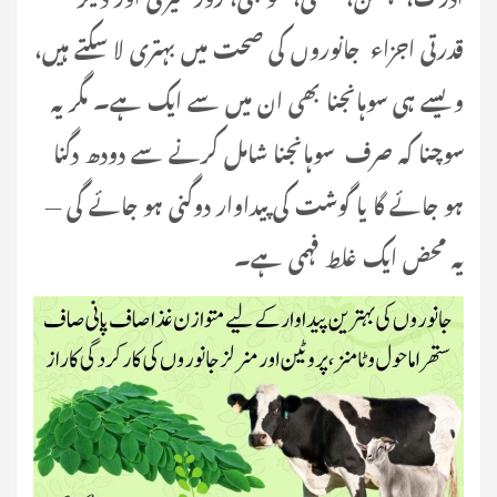
قدرتی اجزاء جانوروں کی صحت میں بہتری لا سکتے ہیں،
ویسے ہی سوہانجنا بھی ان میں سے ایک ہے۔ مگر یہ
سوچنا کہ صرف سوہانجنا شامل کرنے سے دودھ دگنا
ہو جائے گا یا گوشت کی پیداوار دوگنی ہو جائے گی —
یہ محض ایک غلط فہمی ہے۔