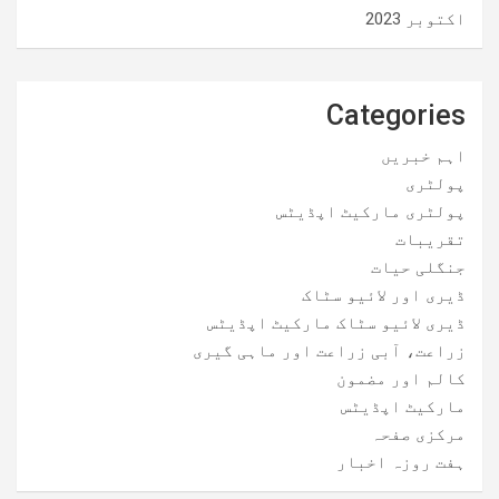
اکتوبر 2023
Categories
اہم خبریں
پولٹری
پولٹری مارکیٹ اپڈیٹس
تقریبات
جنگلی حیات
ڈیری اور لائیو سٹاک
ڈیری لائیو سٹاک مارکیٹ اپڈیٹس
زراعت، آبی زراعت اور ماہی گیری
کالم اور مضمون
مارکیٹ اپڈیٹس
مرکزی صفحہ
ہفت روزہ اخبار