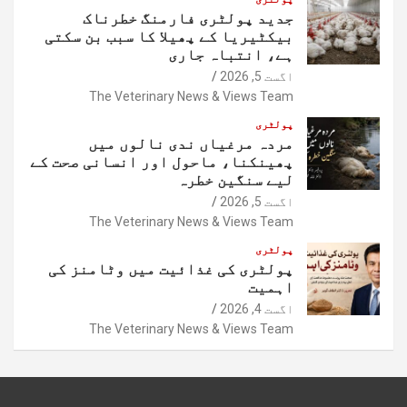
جدید پولٹری فارمنگ خطرناک
بیکٹیریا کے پھیلا کا سبب بن سکتی
ہے، انتباہ جاری
اگست 5, 2026
The Veterinary News & Views Team
پولٹری
مردہ مرغیاں ندی نالوں میں
پھینکنا، ماحول اور انسانی صحت کے
لیے سنگین خطرہ
اگست 5, 2026
The Veterinary News & Views Team
پولٹری
پولٹری کی غذائیت میں وٹامنز کی
اہمیت
اگست 4, 2026
The Veterinary News & Views Team