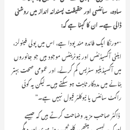
سادہ، سائنسی اور حقیقت پسندانہ انداز میں روشنی
ڈالی ہے۔ ان کا کہنا ہے کہ:
"مورنگا ایک فائدہ مند پودا ہے، اس میں پولی فینولز،
اینٹی آکسیڈنٹس اور نیوٹرینٹس موجود ہیں جو جانوروں
میں آکسیڈیٹیو سٹریس کم کرنے، اور عمومی صحت بہتر
بنانے میں مددگار ثابت ہو سکتے ہیں۔ لیکن یہ کوئی
راکٹ سائنس یا نیوکلئر فیول نہیں ہے۔”
ڈاکٹر صاحب مزید وضاحت کرتے ہیں کہ جیسے
ادرک، لہسن، میتھی، کلونجی، روز میری اور دیگر