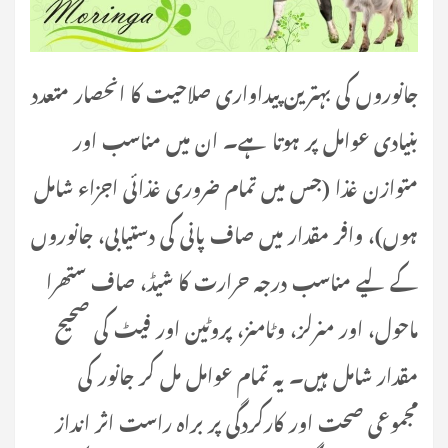
جانوروں کی بہترین پیداواری صلاحیت کا انحصار متعدد
بنیادی عوامل پر ہوتا ہے۔ ان میں مناسب اور
متوازن غذا (جس میں تمام ضروری غذائی اجزاء شامل
ہوں)، وافر مقدار میں صاف پانی کی دستیابی، جانوروں
کے لیے مناسب درجہ حرارت کا شیڈ، صاف ستھرا
ماحول، اور منرلز، وٹامنز، پروٹین اور فیٹ کی صحیح
مقدار شامل ہیں۔ یہ تمام عوامل مل کر جانور کی
مجموعی صحت اور کارکردگی پر براہ راست اثر انداز