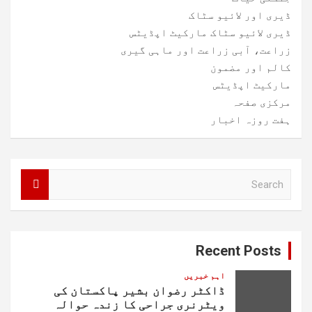
ڈیری اور لائیو سٹاک
ڈیری لائیو سٹاک مارکیٹ اپڈیٹس
زراعت، آبی زراعت اور ماہی گیری
کالم اور مضمون
مارکیٹ اپڈیٹس
مرکزی صفحہ
ہفت روزہ اخبار
S
e
a
r
c
Recent Posts
h
اہم خبریں
ڈاکٹر رضوان بشیر پاکستان کی
ویٹرنری جراحی کا زندہ حوالہ