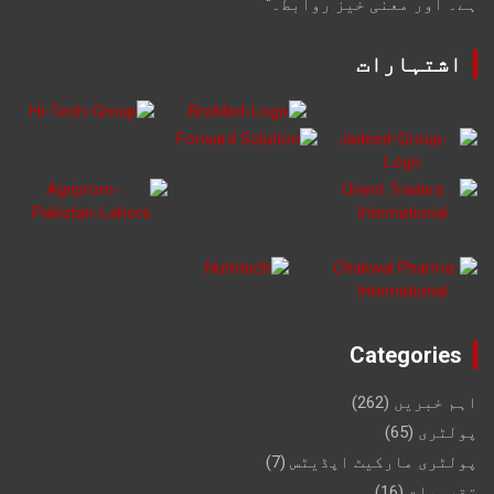
ہے۔ اور معنی خیز روابط۔"
اشتہارات
Categories
اہم خبریں
(262)
پولٹری
(65)
پولٹری مارکیٹ اپڈیٹس
(7)
تقریبات
(16)