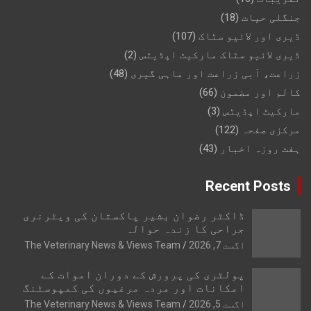
جنگلی حیات
(18)
ڈیری اور لائیو سٹاک
(107)
ڈیری لائیو سٹاک مارکیٹ اپڈیٹس
(2)
زراعت، آبی زراعت اور ماہی گیری
(48)
کالم اور مضمون
(66)
مارکیٹ اپڈیٹس
(3)
مرکزی صفحہ
(122)
ہفت روزہ اخبار
(43)
Recent Posts
ڈاکٹر رضوان بشیر پاکستان کی ویٹرنری
جراحی کا زندہ حوالہ
اگست 7, 2026
The Veterinary News & Views Team
پولٹری کی پرورش کے دوران اموات کے
امکانات اور مردہ مرغیوں کی کمپوسٹنگ
اگست 5, 2026
The Veterinary News & Views Team