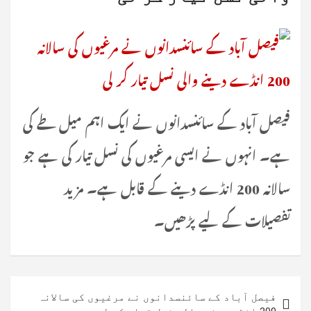
فیصل آباد کے سائنسدانوں نے ایک اہم میل طے کی
ہے۔ انہوں نے ایسی مرغیوں کی نسل تیار کی ہے جو
سالانہ 200 انڈے دینے کے قابل ہے۔ مزید
تفصیلات کے لیے پڑھیں۔
پوسٹوں
فیصل آباد کے سائنسدانوں نے مرغیوں کی سالانہ
کی