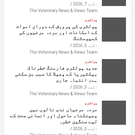
اگست 7, 2026
The Veterinary News & Views Team
پولٹری
پولٹری کی پرورش کے دوران اموات
کے امکانات اور مردہ مرغیوں کی
کمپوسٹنگ
اگست 5, 2026
The Veterinary News & Views Team
پولٹری
جدید پولٹری فارمنگ خطرناک
بیکٹیریا کے پھیلا کا سبب بن سکتی
ہے، انتباہ جاری
اگست 5, 2026
The Veterinary News & Views Team
پولٹری
مردہ مرغیاں ندی نالوں میں
پھینکنا، ماحول اور انسانی صحت کے
لیے سنگین خطرہ
اگست 5, 2026