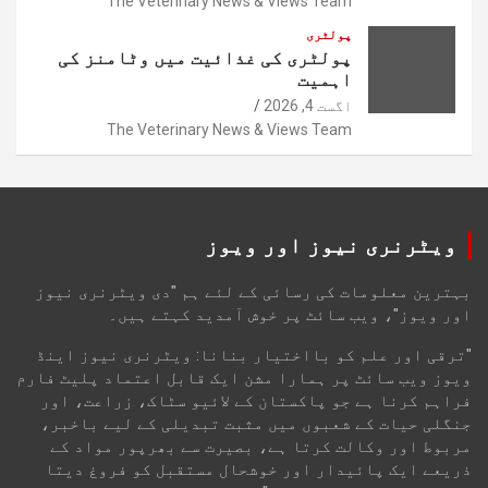
The Veterinary News & Views Team
پولٹری
پولٹری کی غذائیت میں وٹامنز کی
اہمیت
اگست 4, 2026
The Veterinary News & Views Team
ویٹرنری نیوز اور ویوز
بہترین معلومات کی رسائی کے لئے ہم "دی ویٹرنری نیوز
اور ویوز"، ویب سائٹ پر خوش آمدید کہتے ہیں۔
"ترقی اور علم کو بااختیار بنانا: ویٹرنری نیوز اینڈ
ویوز ویب سائٹ پر ہمارا مشن ایک قابل اعتماد پلیٹ فارم
فراہم کرنا ہے جو پاکستان کے لائیو سٹاک، زراعت، اور
جنگلی حیات کے شعبوں میں مثبت تبدیلی کے لیے باخبر،
مربوط اور وکالت کرتا ہے، بصیرت سے بھرپور مواد کے
ذریعے ایک پائیدار اور خوشحال مستقبل کو فروغ دیتا