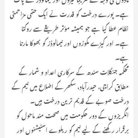
ہے۔ پورے درخت کو قدرت نے ایک حتمی مزاحمتی
نظام عطا کیا ہے جو ہمیشہ مؤثر طریقے سے روکتا
ہے۔ اور کیڑے مکوڑوں اور نیماٹوڈز کو بھوکا مارتا
ہے۔
محکمہ جنگلات سندھ کے سرکاری اعداد و شمار کے
مطابق کراچی، حیدرآباد، سکھر کے اضلاع میں نیم کے
درخت صوبے کے قدیم ترین درخت ہیں۔
انگریزوں کے دور حکومت میں صحت مند ماحول کو
برقرار رکھنے کے لیے نیم کو ریلوے اسٹیشنوں اور