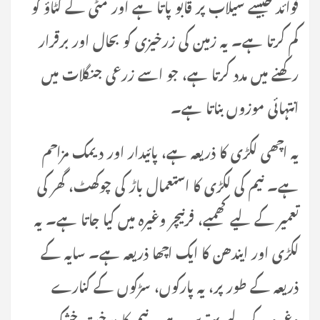
فوائد جیسے سیلاب پر قابو پاتا ہے اور مٹی کے کٹاؤ کو
کم کرتا ہے۔ یہ زمین کی زرخیزی کو بحال اور برقرار
رکھنے میں مدد کرتا ہے، جو اسے زرعی جنگلات میں
انتہائی موزوں بناتا ہے۔
یہ اچھی لکڑی کا ذریعہ ہے، پائیدار اور دیمک مزاحم
ہے۔ نیم کی لکڑی کا استعمال باڑ کی چوکھٹ، گھر کی
تعمیر کے لیے کھمبے، فرنیچر وغیرہ میں کیا جاتا ہے۔ یہ
لکڑی اور ایندھن کا ایک اچھا ذریعہ ہے۔ سایہ کے
ذریعہ کے طور پر، یہ پارکوں، سڑکوں کے کنارے
وغیرہ کے لیے بہترین ہے۔ نیم کا درخت خشک