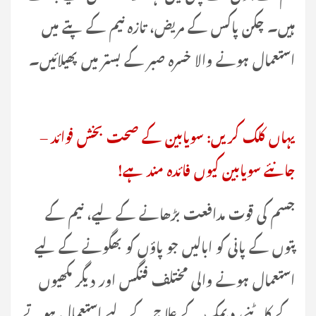
ہیں۔ چکن پاکس کے مریض، تازہ نیم کے پتے میں
استعمال ہونے والا خسرہ صبر کے بستر میں پھیلائیں۔
یہاں کلک کریں: سویابین کے صحت بخش فوائد –
جانئے سویابین کیوں فائدہ مند ہے!
جسم کی قوت مدافعت بڑھانے کے لیے، نیم کے
پتوں کے پانی کو ابالیں جو پاؤں کو بھگونے کے لیے
استعمال ہونے والی مختلف فنگس اور دیگر مکھیوں
کے کاٹنے، دیمک کے علاج کے لیے استعمال ہوتے