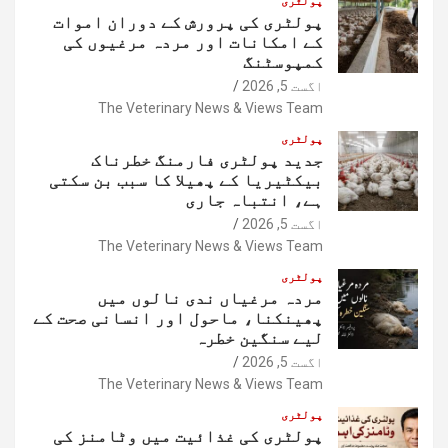
پولٹری
پولٹری کی پرورش کے دوران اموات
کے امکانات اور مردہ مرغیوں کی
کمپوسٹنگ
اگست 5, 2026
The Veterinary News & Views Team
پولٹری
جدید پولٹری فارمنگ خطرناک
بیکٹیریا کے پھیلا کا سبب بن سکتی
ہے، انتباہ جاری
اگست 5, 2026
The Veterinary News & Views Team
پولٹری
مردہ مرغیاں ندی نالوں میں
پھینکنا، ماحول اور انسانی صحت کے
لیے سنگین خطرہ
اگست 5, 2026
The Veterinary News & Views Team
پولٹری
پولٹری کی غذائیت میں وٹامنز کی