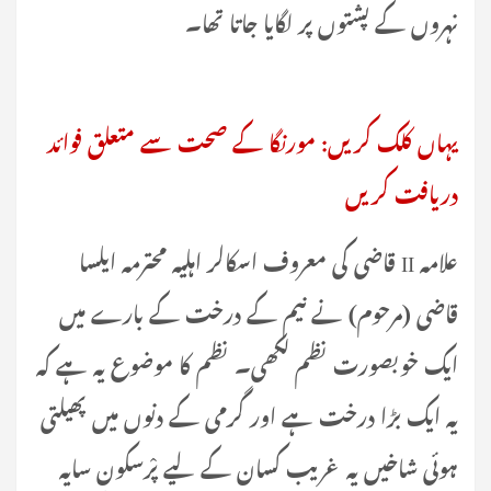
نہروں کے پشتوں پر لگایا جاتا تھا۔
یہاں کلک کریں: مورنگا کے صحت سے متعلق فوائد
دریافت کریں
علامہ II قاضی کی معروف اسکالر اہلیہ محترمہ ایلسا
قاضی (مرحوم) نے نیم کے درخت کے بارے میں
ایک خوبصورت نظم لکھی۔ نظم کا موضوع یہ ہے کہ
یہ ایک بڑا درخت ہے اور گرمی کے دنوں میں پھیلتی
ہوئی شاخیں یہ غریب کسان کے لیے پْرسکون سایہ