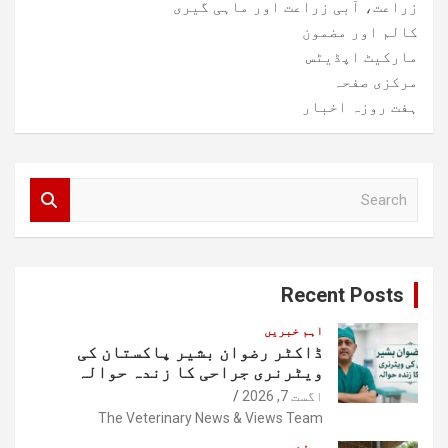
زراعت، آبی زراعت اور ماہی گیری
کالم اور مضمون
مارکیٹ اپڈیٹس
مرکزی صفحہ
ہفت روزہ اخبار
S
e
a
r
c
Recent Posts
h
اہم خبریں
ڈاکٹر رضوان بشیر پاکستان کی
ویٹرنری جراحی کا زندہ حوالہ
اگست 7, 2026
The Veterinary News & Views Team