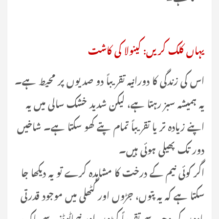
یہاں کلک کریں: کینولا کی کاشت
اس کی زندگی کا دورانیہ تقریباً دو صدیوں پر محیط ہے۔
یہ ہمیشہ سبز رہتا ہے، لیکن شدید خشک سالی میں یہ
اپنے زیادہ تر یا تقریباً تمام پتے کھو سکتا ہے۔ شاخیں
دور تک پھیلی ہوئی ہیں۔
اگر کوئی نیم کے درخت کا مشاہدہ کرے تو یہ دیکھا جا
سکتا ہے کہ یہ پتوں، جڑوں اور گٹھلی میں موجود قدرتی
مادوں کی وجہ سے تقریباً کیڑوں اور نیماٹوڈز سے پاک