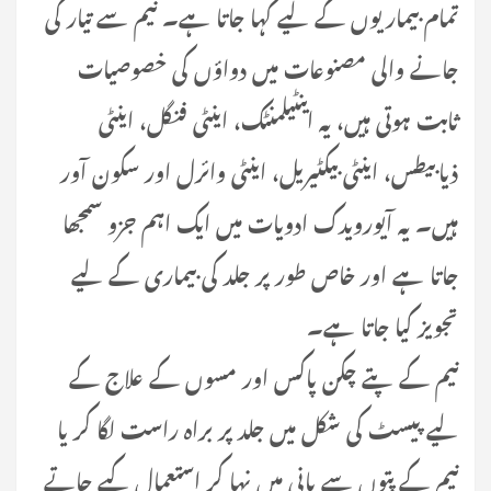
تمام بیماریوں کے لیے کہا جاتا ہے۔ نیم سے تیار کی
جانے والی مصنوعات میں دواؤں کی خصوصیات
ثابت ہوتی ہیں، یہ اینٹیلمنٹک، اینٹی فنگل، اینٹی
ذیابیطس، اینٹی بیکٹیریل، اینٹی وائرل اور سکون آور
ہیں۔ یہ آیورویدک ادویات میں ایک اہم جزو سمجھا
جاتا ہے اور خاص طور پر جلد کی بیماری کے لیے
تجویز کیا جاتا ہے۔
نیم کے پتے چکن پاکس اور مسوں کے علاج کے
لیے پیسٹ کی شکل میں جلد پر براہ راست لگا کر یا
نیم کے پتوں سے پانی میں نہا کر استعمال کیے جاتے