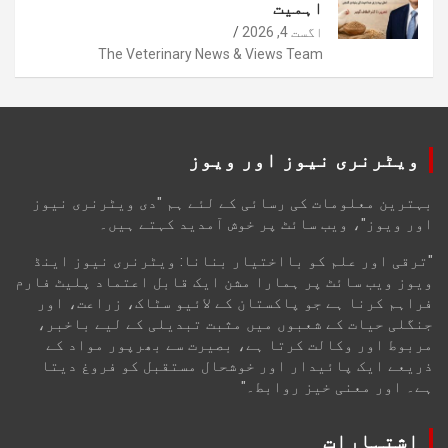
اہمیت
اگست 4, 2026
The Veterinary News & Views Team
ویٹرنری نیوز اور ویوز
بہترین معلومات کی رسائی کے لئے ہم "دی ویٹرنری نیوز
اور ویوز"، ویب سائٹ پر خوش آمدید کہتے ہیں۔
"ترقی اور علم کو بااختیار بنانا: ویٹرنری نیوز اینڈ
ویوز ویب سائٹ پر ہمارا مشن ایک قابل اعتماد پلیٹ فارم
فراہم کرنا ہے جو پاکستان کے لائیو سٹاک، زراعت، اور
جنگلی حیات کے شعبوں میں مثبت تبدیلی کے لیے باخبر،
مربوط اور وکالت کرتا ہے، بصیرت سے بھرپور مواد کے
ذریعے ایک پائیدار اور خوشحال مستقبل کو فروغ دیتا
ہے۔ اور معنی خیز روابط۔"
اشتہارات