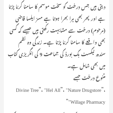
دیتی ہیں جس درخت کو سخت موسم کا سامنا کرنا پڑتا
ہے اور پھر بھی ہرا بھرا ہوتا ہے مسز ایلسا قاضی
(مرحوم) درخت سے مشابہت رکھتی ہیں جیسے کہ کسی
بھی واقعے کا سامنا کرنا پڑتا ہے۔ زندگی وہ نظم
سندھ ٹیکسٹ بک بورڈ کی جماعت 9 کی انگریزی کتاب
میں بھی شامل ہے۔
متنوع درخت جسے
Divine Tree”، "Hel All”، "Nature Drugstore”،
"Willage Pharmacy”