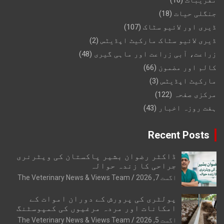
تقریبات
(16)
جنگلی حیات
(18)
ڈیری اور لائیو سٹاک
(107)
ڈیری لائیو سٹاک مارکیٹ اپڈیٹس
(2)
زراعت، آبی زراعت اور ماہی گیری
(48)
کالم اور مضمون
(66)
مارکیٹ اپڈیٹس
(3)
مرکزی صفحہ
(122)
ہفت روزہ اخبار
(43)
Recent Posts
ڈاکٹر رضوان بشیر پاکستان کی ویٹرنری
جراحی کا زندہ حوالہ
اگست 7, 2026
The Veterinary News & Views Team
پولٹری کی پرورش کے دوران اموات کے
امکانات اور مردہ مرغیوں کی کمپوسٹنگ
اگست 5, 2026
The Veterinary News & Views Team