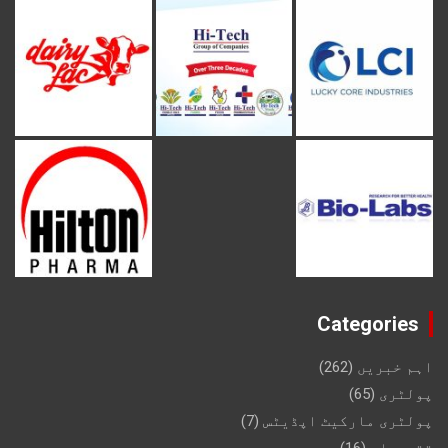
Categories
اہم خبریں
(262)
پولٹری
(65)
پولٹری مارکیٹ اپڈیٹس
(7)