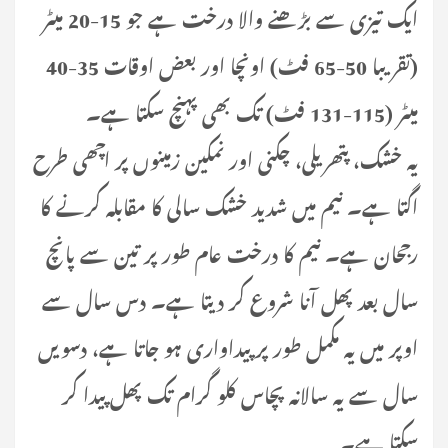
ایک تیزی سے بڑھنے والا درخت ہے جو 15-20 میٹر
(تقریبا 50-65 فٹ) اونچا اور بعض اوقات 35-40
میٹر (115-131 فٹ) تک بھی پہنچ سکتا ہے۔
یہ خشک، پتھریلی، چکنی اور نمکین زمینوں پر اچھی طرح
اگتا ہے۔ نیم میں شدید خشک سالی کا مقابلہ کرنے کا
رجحان ہے۔ نیم کا درخت عام طور پر تین سے پانچ
سال بعد پھل آنا شروع کر دیتا ہے۔ دس سال سے
اوپر میں یہ مکمل طور پر پیداواری ہو جاتا ہے، دسویں
سال سے یہ سالانہ پچاس کلو گرام تک پھل پیدا کر
سکتا ہے۔