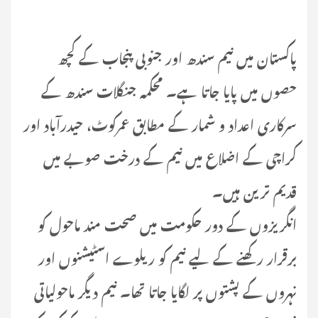
پاکستان میں نیم سندھ اور جنوبی پنجاب کے کچھ
حصوں میں پایا جاتا ہے۔ محکمہ جنگلات سندھ کے
سرکاری اعداد و شمار کے مطابق عمرکوٹ، حیدرآباد اور
کراچی کے اضلاع میں نیم کے درخت صوبے میں
قدیم ترین ہیں۔
انگریزوں کے دور حکومت میں صحت مند ماحول کو
برقرار رکھنے کے لیے نیم کو ریلوے اسٹیشنوں اور
نہروں کے پشتوں پر لگایا جاتا تھا۔ نیم دیگر ماحولیاتی