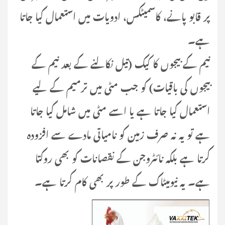
پر قابو پانے، کاسمیٹکس، ادویات میں استعمال کیا جاتا
ہے۔
نیم کے بیجوں کا کیک (تیل نکالنے کے بعد نیم کے
بیجوں کی باقیات) کو جب مٹی میں ترمیم کے لیے
استعمال کیا جاتا ہے یا اسے مٹی میں شامل کیا جاتا
ہے تو یہ نہ صرف زمین کو نامیاتی مادے سے افزودہ
کرتا ہے بلکہ نائٹروجن کے نقصانات کو بھی روکتا
ہے۔ یہ نیومیٹاک کے طور پر بھی کام کرتا ہے۔