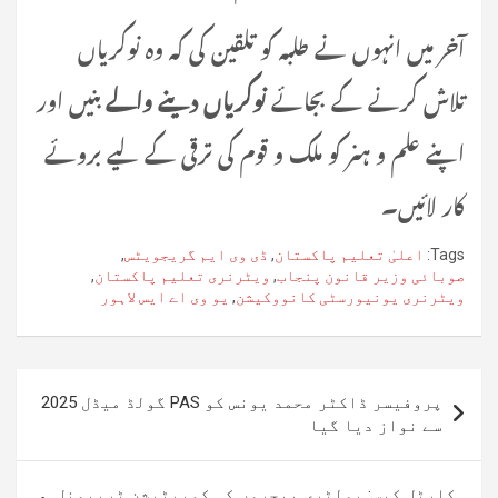
آخر میں انہوں نے طلبہ کو تلقین کی کہ وہ نوکریاں
تلاش کرنے کے بجائے
نوکریاں دینے والے
بنیں اور
اپنے علم و ہنر کو ملک و قوم کی ترقی کے لیے بروئے
کار لائیں۔
Tags:
اعلیٰ تعلیم پاکستان
,
ڈی وی ایم گریجویٹس
,
صوبائی وزیر قانون پنجاب
,
ویٹرنری تعلیم پاکستان
,
ویٹرنری یونیورسٹی کانووکیشن
,
یو وی اے ایس لاہور
پوسٹوں
پروفیسر ڈاکٹر محمد یونس کو PAS گولڈ میڈل 2025
کی
سے نواز دیا گیا
نیویگیشن
کارٹل کیس: پولٹری بیچروں کی کمپیٹیشن ٹربیونل