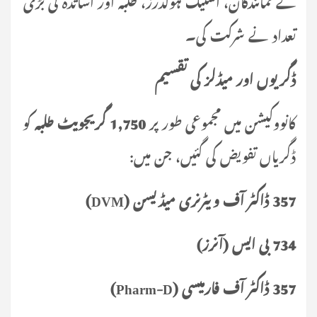
تعداد نے شرکت کی۔
ڈگریوں اور میڈلز کی تقسیم
کانووکیشن میں مجموعی طور پر
1,750 گریجویٹ طلبہ
کو
ڈگریاں تفویض کی گئیں، جن میں:
357 ڈاکٹر آف ویٹرنری میڈیسن (DVM)
734 بی ایس (آنرز)
357 ڈاکٹر آف فارمیسی (Pharm-D)