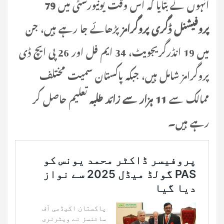
انہوں نے بتایا کہ اس وقت یونیورسٹی میں
79
پروفیشنل ڈگری پروگرامز
پڑھائے جا رہے ہیں، جن
میں 19 انڈرگریجویٹ، 34 ایم فل اور 26 پی ایچ ڈی
پروگرامز شامل ہیں، جبکہ پاکستان سمیت مختلف
ممالک سے
11 ہزار سے زائد طلبہ
تعلیم حاصل کر
رہے ہیں۔