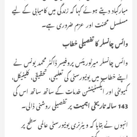
مبارکباد دیتے ہوئے کہا کہ زندگی میں کامیابی کے لیے
مسلسل محنت اور عزم ضروری ہے۔
وائس چانسلر کا تفصیلی خطاب
وائس چانسلر میرٹوریئس پروفیسر ڈاکٹر محمد یونس نے
اپنے خطاب میں یونیورسٹی کی تعلیمی، تحقیقی، کلینیکل،
کمیونٹی اور ایکسٹینشن خدمات کے ساتھ ساتھ اس کی
143 سالہ تاریخی اہمیت
پر تفصیلی روشنی ڈالی۔
انہوں نے بتایا کہ ویٹرنری یونیورسٹی عالمی سطح پر