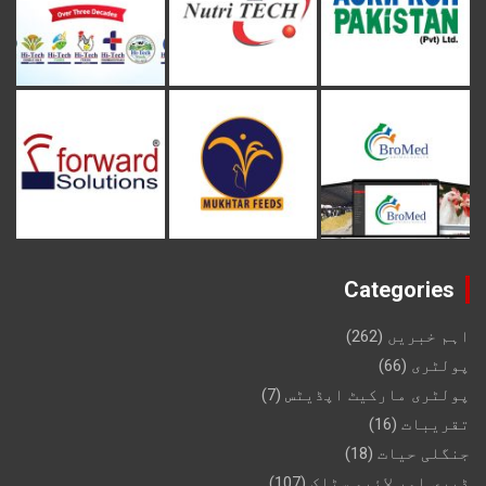
Categories
اہم خبریں
(262)
پولٹری
(66)
پولٹری مارکیٹ اپڈیٹس
(7)
تقریبات
(16)
جنگلی حیات
(18)
ڈیری اور لائیو سٹاک
(107)