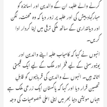
کرنے والے طلبہ، ان کے والدین اور اساتذہ کو
مبارکباد پیش کی اور طلبہ پر زور دیا کہ وہ محنت، لگن
اور دیانتداری کے ساتھ ملکی ترقی میں اپنا کردار ادا
کریں۔
انہوں نے کہا کہ کامیاب طلبہ اپنے والدین اور
یونیورسٹی کے لیے فخر اور ملک کے لیے ایک قیمتی
اثاثہ ہیں۔ انہوں نے والدین کی قربانیوں کو قابلِ
تحسین قرار دیا اور کہا کہ پاکستان ایک زرعی ملک ہے
جہاں مویشی دنیا بھر میں اپنی اعلیٰ خصوصیات کی وجہ