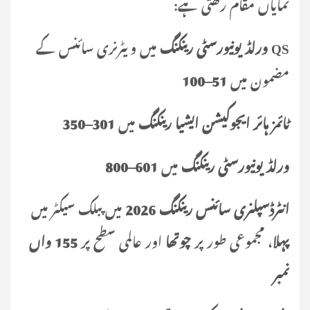
نمایاں مقام رکھتی ہے:
QS ورلڈ یونیورسٹی رینکنگ
میں ویٹرنری سائنس کے
مضمون میں
51–100
ٹائمز ہائر ایجوکیشن ایشیا رینکنگ
میں
301–350
ورلڈ یونیورسٹی رینکنگ
میں
601–800
انٹرڈسپلنری سائنس رینکنگ 2026
میں پبلک سیکٹر میں
پہلا
، مجموعی طور پر
چوتھا
اور عالمی سطح پر
155 واں
نمبر