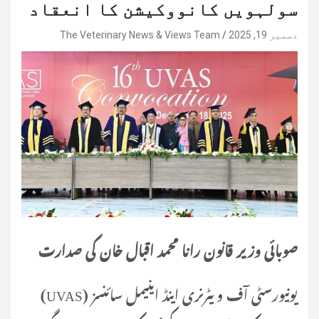
سولہویں کانووکیشن کا انعقاد
دسمبر 19, 2025
The Veterinary News & Views Team
صوبائی وزیر قانون رانا محمد اقبال خان کی صدارت
یونیورسٹی آف ویٹرنری اینڈ اینیمل سائنسز (UVAS)