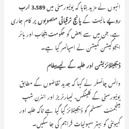
انہوں نے مزید بتایا کہ یونیورسٹی میں
3.589 ارب
روپے
مالیت کے
پانچ ترقیاتی منصوبوں
پر کام جاری
ہے، جن میں سے بعض کو حکومت پنجاب اور ہائر
ایجوکیشن کمیشن نے اسپانسر کیا ہے۔
ڈیجیٹلائزیشن اور طلبہ کے لیے پیغام
وائس چانسلر نے کہا کہ جدید تقاضوں کے مطابق
یونیورسٹی کے کلینکس، لیبارٹریز اور انٹرن شپ
مینجمنٹ سسٹم کو ڈیجیٹلائز کیا گیا ہے تاکہ طلبہ اور
کمیونٹی کو بہتر سہولیات فراہم کی جا سکیں۔