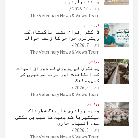
جاننے چاہئیں
اگست 10, 2026
The Veterinary News & Views Team
اہم خبریں
ڈاکٹر رضوان بشیر پاکستان کی
ویٹرنری جراحی کا زندہ حوالہ
اگست 7, 2026
The Veterinary News & Views Team
پولٹری
پولٹری کی پرورش کے دوران اموات
کے امکانات اور مردہ مرغیوں کی
کمپوسٹنگ
اگست 5, 2026
The Veterinary News & Views Team
پولٹری
جدید پولٹری فارمنگ خطرناک
بیکٹیریا کے پھیلا کا سبب بن سکتی
ہے، انتباہ جاری
اگست 5, 2026
The Veterinary News & Views Team