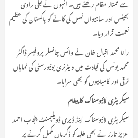
سے ممتاز مقام رکھتے ہیں۔ انہوں نے نیلی راوی
بھینس اور ساہیوال نسل کی گائے کو پاکستان کی عظیم
نعمت قرار دیا۔
رانا محمد اقبال خان نے وائس چانسلر پروفیسر ڈاکٹر
محمد یونس کی قیادت میں ویٹرنری یونیورسٹی کی نمایاں
ترقی اور کامیابیوں کو بھی سراہا۔
سیکریٹری لائیوسٹاک کا پیغام
سیکریٹری لائیوسٹاک اینڈ ڈیری ڈویلپمنٹ پنجاب احمد
عزیز تارڑ نے بھی طلبہ کو ڈگریاں مکمل کرنے پر