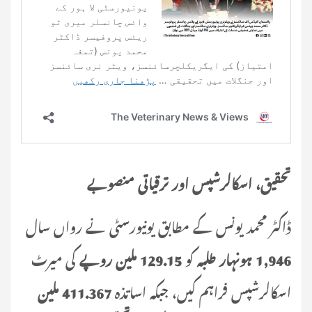
تحقیق، اسکالرشپس اور ترقیاتی منصوبے
ڈاکٹر محمد یونس کے مطابق یونیورسٹی نے رواں سال
1,946 ہونہار طلبہ
کو
129.15 ملین روپے
کی میرٹ
اسکالرشپس فراہم کیں، جبکہ اساتذہ
411.367 ملین