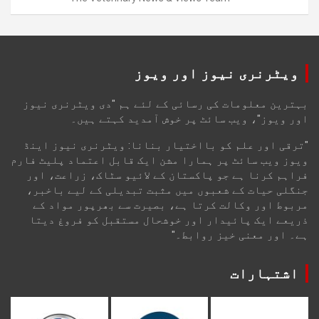
ویٹرنری نیوز اور ویوز
بہترین معلومات کی رسائی کے لئے ہم "دی ویٹرنری نیوز
اور ویوز"، ویب سائٹ پر خوش آمدید کہتے ہیں۔
"ترقی اور علم کو بااختیار بنانا: ویٹرنری نیوز اینڈ
ویوز ویب سائٹ پر ہمارا مشن ایک قابل اعتماد پلیٹ فارم
فراہم کرنا ہے جو پاکستان کے لائیو سٹاک، زراعت، اور
جنگلی حیات کے شعبوں میں مثبت تبدیلی کے لیے باخبر،
مربوط اور وکالت کرتا ہے، بصیرت سے بھرپور مواد کے
ذریعے ایک پائیدار اور خوشحال مستقبل کو فروغ دیتا
ہے۔ اور معنی خیز روابط۔"
اشتہارات