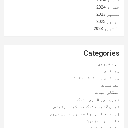
جنوری 2024
دسمبر 2023
نومبر 2023
اکتوبر 2023
Categories
اہم خبریں
پولٹری
پولٹری مارکیٹ اپڈیٹس
تقریبات
جنگلی حیات
ڈیری اور لائیو سٹاک
ڈیری لائیو سٹاک مارکیٹ اپڈیٹس
زراعت، آبی زراعت اور ماہی گیری
کالم اور مضمون
مارکیٹ اپڈیٹس