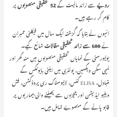
روپے
سے زائد مالیت کے
52 تحقیقی منصوبوں
پر
کام کر رہے ہیں۔
انہوں نے بتایا کہ گزشتہ ایک سال میں فیکلٹی ممبران
نے
600 سے زائد تحقیقی مقالات
شائع کیے۔
یونیورسٹی کے نمایاں تحقیقی منصوبوں میں منہ کھر اور
لمپی سکن ویکسین، پولٹری میں اینٹی بایوٹکس کے
متبادل، ELISA کٹس، لائیوسٹاک ری پروڈکشن، فش
ویلیو ایڈیشن اور چچڑوں سے پھیلنے والی بیماریوں پر
قابو پانے کے منصوبے شامل ہیں۔