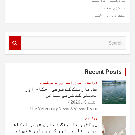
مرکزی صفحہ
ہفت روزہ اخبار
S
e
a
r
c
Recent Posts
h
زراعت، آبی زراعت اور ماہی گیری
فش فارمنگ کے شرعی احکام اور
مچھلی کے شرعی مسائل
اگست 10, 2026
The Veterinary News & Views Team
پولٹری
پولٹری فارمنگ کے اہم شرعی احکام
جو ہر فارمر اور کاروباری شخص کو