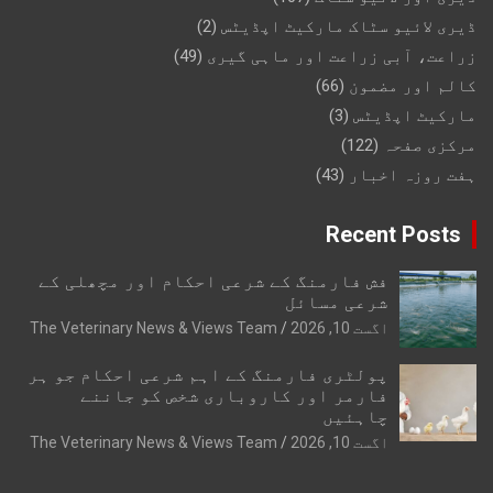
ڈیری لائیو سٹاک مارکیٹ اپڈیٹس
(2)
زراعت، آبی زراعت اور ماہی گیری
(49)
کالم اور مضمون
(66)
مارکیٹ اپڈیٹس
(3)
مرکزی صفحہ
(122)
ہفت روزہ اخبار
(43)
Recent Posts
فش فارمنگ کے شرعی احکام اور مچھلی کے
شرعی مسائل
اگست 10, 2026
The Veterinary News & Views Team
پولٹری فارمنگ کے اہم شرعی احکام جو ہر
فارمر اور کاروباری شخص کو جاننے
چاہئیں
اگست 10, 2026
The Veterinary News & Views Team