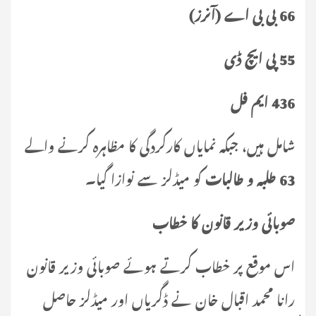
66 بی بی اے (آنرز)
55 پی ایچ ڈی
436 ایم فل
شامل ہیں، جبکہ نمایاں کارکردگی کا مظاہرہ کرنے والے
63 طلبہ و طالبات
کو میڈلز سے نوازا گیا۔
صوبائی وزیر قانون کا خطاب
اس موقع پر خطاب کرتے ہوئے صوبائی وزیر قانون
رانا محمد اقبال خان نے ڈگریاں اور میڈلز حاصل