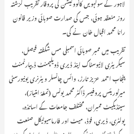
لاہور کے سولہویں کانووکیشن کی پروقار تقریب گزشتہ
روز منعقد ہوئی، جس کی صدارت صوبائی وزیر قانون
رانا محمد اقبال خان نے کی۔
تقریب میں ممبر صوبائی اسمبلی مس شگفتہ فیصل،
سیکریٹری لائیوسٹاک اینڈ ڈیری ڈویلپمنٹ ڈیپارٹمنٹ
پنجاب احمد عزیز تارڑ، وائس چانسلر ویٹرنری یونیورسٹی
میرٹوریئس پروفیسر ڈاکٹر محمد یونس (تمغۂ امتیاز)،
سینڈیکیٹ ممبران، مختلف جامعات کے اساتذہ،
پولٹری، ڈیری، فوڈ، میٹ اور فارماسیوٹیکل صنعت
کے نمائندگان، اسٹیک ہولڈرز، طلبہ اور اساتذہ کی بڑی