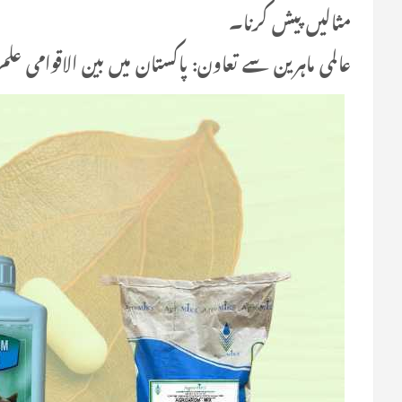
مثالیں پیش کرنا۔
عالمی ماہرین سے تعاون: پاکستان میں بین الاقوامی عل