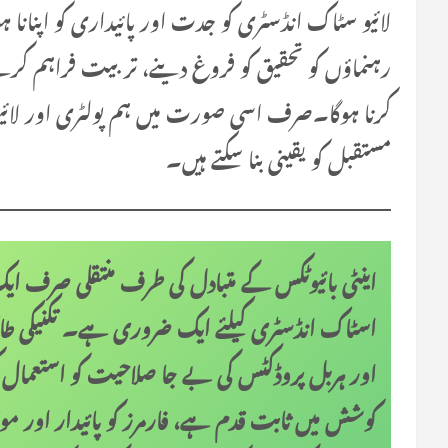
لائیو سٹاک انڈسٹری کو جدت اور پائیداری کو اپنانا 
رہنماؤں کو تحقیق کو فروغ دینے، تربیت فراہم کرنے ا
کرنا ہوگا۔صرف اسی صورت میں ہم پولٹری اور لائیو 
مستقبل کو یقینی بنا سکتے ہیں۔
اینٹی بائیوٹکس کے متبادل کی طرف منتقلی صرف ایک عا
اسٹاک انڈسٹری کیلئے ایک ضروری ہے۔ تکنیکی طاقت 
اور ہربل پروڈکٹس کی بے جا صلاحیت کو استعمال کر 
کوشش میں ثابت قدم ہے، فارمرز کو پائیدار اور مو