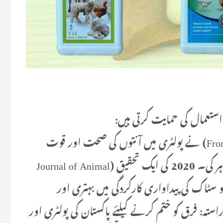
ستعمال کی حمایت کرتی ہیں:
2021 کی ایک تحقیق (Frontiers in Veterinary Science) نے پولٹری میں آنتوں کی صحت اور قوت
مدافعت کو بہتر بنانے میں ایسنشل آئلز کی افادیت ظاہر کی۔ 2020 کی ایک تحقیق (Journal of Animal
ائیو سٹاک کی پیداواری کارکردگی میں بہتری اور
راستہ: فرق کو ختم کرنے کیلئے پاکستان کی پولٹری اور