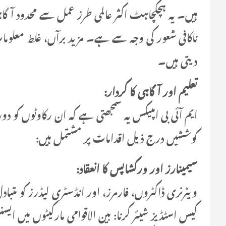
ہیں۔ یہ ہچکچاہٹ اکثر عالمی طرز عمل سے محدود آگا
ناکافی شعور کی وجہ سے ہے۔ مزید برآں، غلط معلومات
دیتی ہیں۔
تعلیم اور آگاہی کا کردار:
ایم آئی بی امپیکس یہ سمجھتی ہے کہ ان رکاوٹوں کو 
کوششیں درج ذیل اقدامات پر مشتمل ہیں:
سیمینارز اور ورکشاپس کا انعقاد:
ویٹرنری ڈاکٹروں، فارمرز، اور انڈسٹری لیڈرز کو متب
کیس اسٹڈیز شیئر کرنا: بین الاقوامی مارکیٹوں میں ا