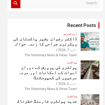
S
e
a
r
c
Recent Posts
h
اہم خبریں
ڈاکٹر رضوان بشیر پاکستان کی
ویٹرنری جراحی کا زندہ حوالہ
اگست 7, 2026
The Veterinary News & Views Team
پولٹری
پولٹری کی پرورش کے دوران
اموات کے امکانات اور مردہ
مرغیوں کی کمپوسٹنگ
اگست 5, 2026
The Veterinary News & Views Team
پولٹری
جدید پولٹری فارمنگ خطرناک