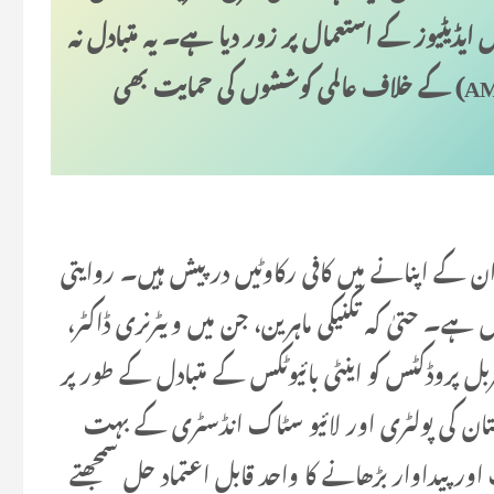
ایڈیٹیوز کے استعمال پر زور دیا ہے۔ یہ متبادل نہ
صرف موثر ہیں بلکہ اینٹی مائیکروبیل ریزسٹنس (AMR) کے خلاف عالمی کوششوں کی حمایت بھی
ان کے اپنانے میں کافی رکاوٹیں درپیش ہیں۔ روایتی
۔ حتیٰ کہ تکنیکی ماہرین، جن میں ویٹرنری ڈاکٹر،
ہربل پروڈکٹس کو اینٹی بائیوٹکس کے متبادل کے طور پر
ان کی پولٹری اور لائیو سٹاک انڈسٹری کے بہت
ر پیداوار بڑھانے کا واحد قابل اعتماد حل سمجھتے