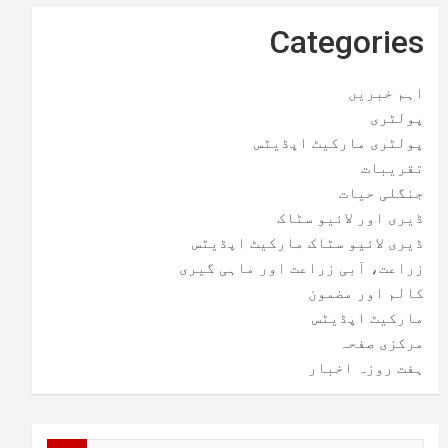
Categories
اہم خبریں
پولٹری
پولٹری مارکیٹ اپڈیٹس
تقریبات
جنگلی حیات
ڈیری اور لائیو سٹاک
ڈیری لائیو سٹاک مارکیٹ اپڈیٹس
زراعت، آبی زراعت اور ماہی گیری
کالم اور مضمون
مارکیٹ اپڈیٹس
مرکزی صفحہ
ہفت روزہ اخبار