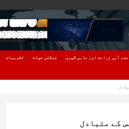
ت، آبی زراعت اور ماہی گیری
جنگلی حیات
تقریبات
بادل
 کے متبادل