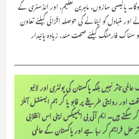
ہوگا۔ پالیسی سازوں، ماہرین تعلیم، اور انڈسٹری کے
ور متبادل کو اپنانے کی حوصلہ افزائی کیلئے تعاون
سٹاک فارمنگ کیلئے صحت مند، زیادہ پائیدار
لمی تاثر نہیں بلکہ پاکستان کی پولٹری اور لائیو
اور روایتی طریقے پر قابو پا کر ہم ایسنشل آئلز
سکتے ہیں۔ ایم آئی بی ایمپیکس اپنی اس انقلابی
ثر حل فراہم کر رہا ہے اور پاکستان کے عالمی