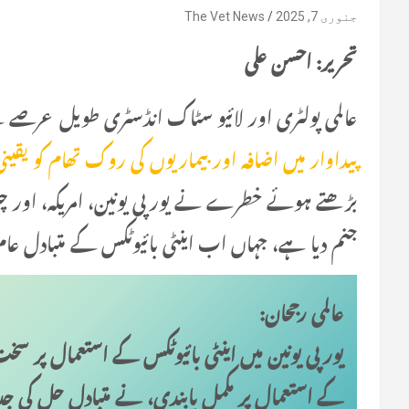
جنوری 7, 2025
The Vet News
تحریر: احسن علی
عالمی پولٹری اور لائیو سٹاک انڈسٹری طویل عرصے س
پیداوار میں اضافہ اور بیماریوں کی روک تھام کو یقینی
بڑھتے ہوئے خطرے نے یورپی یونین، امریکہ، اور چی
جنم دیا ہے، جہاں اب اینٹی بائیوٹکس کے متبادل عام
عالمی رجحان:
یورپی یونین میں اینٹی بائیوٹکس کے استعمال پر سخت
کے استعمال پر مکمل پابندی، نے متبادل حل کی ج