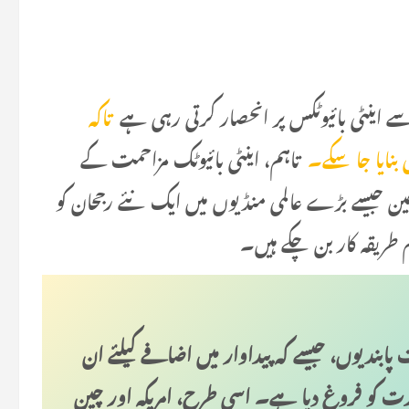
ے اینٹی بائیوٹکس پر انحصار کرتی رہی ہے
تاکہ
 بنایا جا سکے۔
تاہم، اینٹی بائیوٹک مزاحمت کے
ن جیسے بڑے عالمی منڈیوں میں ایک نئے رجحان کو
 طریقہ کار بن چکے ہیں۔
 پابندیوں، جیسے کہ پیداوار میں اضافے کیلئے ان
دت کو فروغ دیا ہے۔ اسی طرح، امریکہ اور چین