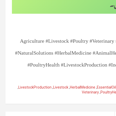
ں۔
#Agriculture #Livestock #Poultry #Veterinary
#NaturalSolutions #HerbalMedicine #AnimalHea
#PoultryHealth #LivestockProduction #I
,
LivestockProduction
,
Livestock
,
HerbalMedicine
,
EssentialOil
Veterinary
,
PoultryHe