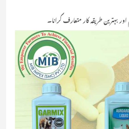
م اور بہترین طریقہ کار متعارف کرانا۔