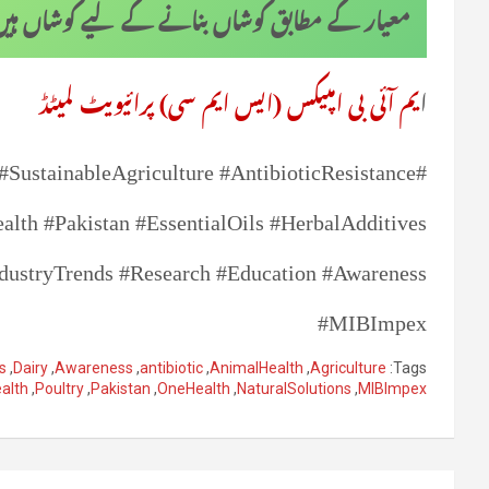
معیار کے مطابق کوشاں بنانے کے لیے کوشاں ہی
ا
یم آئی بی امپیکس (ایس ایم سی) پرائیویٹ لمیٹڈ
 #SustainableAgriculture #AntibioticResistance
lth #Pakistan #EssentialOils #HerbalAdditives
ndustryTrends #Research #Education #Awareness
#MIBImpex
s
,
Dairy
,
Awareness
,
antibiotic
,
AnimalHealth
,
Agriculture
Tags:
alth
,
Poultry
,
Pakistan
,
OneHealth
,
NaturalSolutions
,
MIBImpex