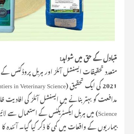
متبادل کے حق میں شواہد:
متعدد تحقیقات ایسنشل آئلز اور ہربل پروڈکٹس کے ا
Science) میں ہربل ایکسٹریکٹس کے استعمال سے ل
بیماریوں کے واقعات میں کمی کا ذکر کیا گیا۔ آئندہ کا 