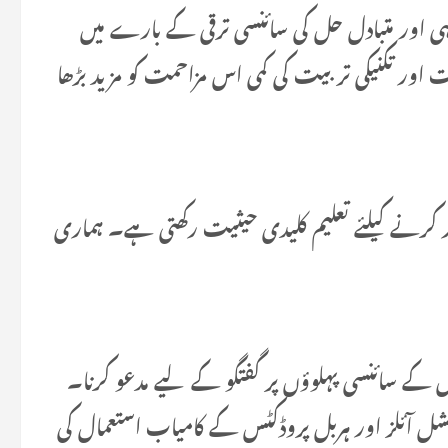
ہی اور متبادل حل کی سائنسی ترقی کے بارے میں
 اور تکنیکی تربیت کی کمی اس مزاحمت کو مزید بڑھا
دور کرنے کیلئے تعلیم کلیدی حیثیت رکھتی ہے۔ ہماری
ادل کے سائنسی پہلوؤں پر گفتگو کے لیے مدعو کرنا۔
یسنشل آئلز اور ہربل پروڈکٹس کے کامیاب استعمال کی