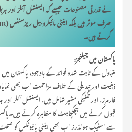
نے قدرتی مصنوعات جیسے کہ ایسنشل آئلز اور ہربل 
کرتے ہیں۔
پاکستان میں چیلنجز:
متبادل کے ثابت شدہ فوائد کے باوجود، پاکستان میں 
ذہنیت اور تبدیلی کے خلاف مزاحمت اب بھی نمایاں ہے
فارمرز، اور تکنیکی مشیر شامل ہیں، ایسنشل آئلز اور 
قبول کرنے میں ہچکچاہٹ کا مظاہرہ کرتے ہیں۔پاکست
سے اسٹیک ہولڈرز اب بھی اینٹی بائیوٹکس کو صحت او