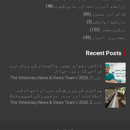
زراعت، آبی زراعت اور ماہی گیری
(48)
کالم اور مضمون
(66)
مارکیٹ اپڈیٹس
(3)
مرکزی صفحہ
(122)
ہفت روزہ اخبار
(43)
Recent Posts
ڈاکٹر رضوان بشیر پاکستان کی ویٹرنری
جراحی کا زندہ حوالہ
اگست 7, 2026
The Veterinary News & Views Team
پولٹری کی پرورش کے دوران اموات کے
امکانات اور مردہ مرغیوں کی کمپوسٹنگ
اگست 5, 2026
The Veterinary News & Views Team