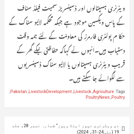
ویٹرنری ہسپتالوں اور ڈسپنسریز سمیت فیلڈ سٹاف
کے پاس ویکسین موجود ہے جبکہ محکمہ لائیو سٹاک کے
حکا م پولٹری فارمرز کی معاونت کے لئے ہمہ وقت
دستیاب ہیں۔انہوں نے کہاکہ حفاظتی ٹیکے گھر کے
قریب ویٹرنری ہسپتالوں یا لائیو سٹاک ڈسپنسریوں
سے لگوائے جا سکتے ہیں۔
,
Pakistan
,
LivestockDevelopment
,
Livestock
,
Agriculture
Tags:
PoultryNews
,
Poultry
پوسٹوں
دی ویٹرنری نیوز اینڈ ویوز” شمارہ نمبر 28، جلد
کی
19 (مئی24-31، 2024)