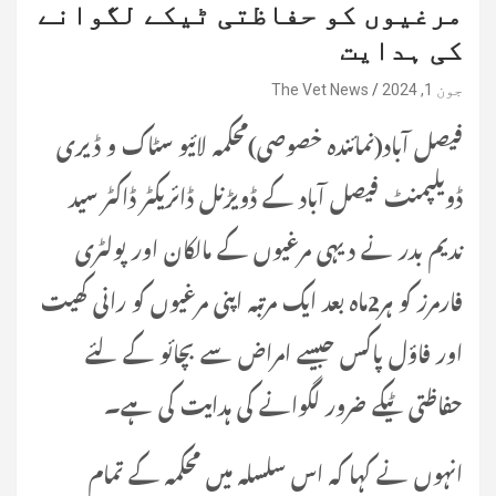
مرغیوں کو حفاظتی ٹیکے لگوانے
کی ہدایت
جون 1, 2024
The Vet News
فیصل آباد(نمائندہ خصوصی)محکمہ لائیو سٹاک و ڈیری
ڈویلپمنٹ فیصل آباد کے ڈویڑنل ڈائریکٹر ڈاکٹر سید
ندیم بدر نے دیہی مرغیوں کے مالکان اور پولٹری
فارمرز کو ہر2ماہ بعد ایک مرتبہ اپنی مرغیوں کو رانی کھیت
اور فاؤل پاکس جیسے امراض سے بچائو کے لئے
حفاظتی ٹیکے ضرور لگوانے کی ہدایت کی ہے۔
انہوں نے کہا کہ اس سلسلہ میں محکمہ کے تمام