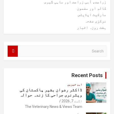
زراعت، آبی زراعت اور ماہی گیری
کالم اور مضمون
مارکیٹ اپڈیٹس
مرکزی صفحہ
ہفت روزہ اخبار
S
e
a
r
c
Recent Posts
h
اہم خبریں
ڈاکٹر رضوان بشیر پاکستان کی
ویٹرنری جراحی کا زندہ حوالہ
اگست 7, 2026
The Veterinary News & Views Team