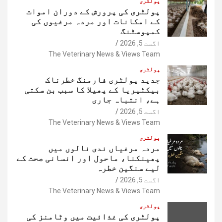
پولٹری
پولٹری کی پرورش کے دوران اموات
کے امکانات اور مردہ مرغیوں کی
کمپوسٹنگ
اگست 5, 2026
The Veterinary News & Views Team
پولٹری
جدید پولٹری فارمنگ خطرناک
بیکٹیریا کے پھیلا کا سبب بن سکتی
ہے، انتباہ جاری
اگست 5, 2026
The Veterinary News & Views Team
پولٹری
مردہ مرغیاں ندی نالوں میں
پھینکنا، ماحول اور انسانی صحت کے
لیے سنگین خطرہ
اگست 5, 2026
The Veterinary News & Views Team
پولٹری
پولٹری کی غذائیت میں وٹامنز کی