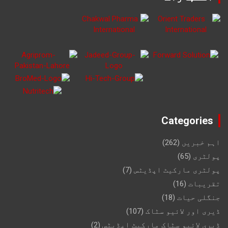
Categories
اہم خبریں
(262)
پولٹری
(65)
پولٹری مارکیٹ اپڈیٹس
(7)
تقریبات
(16)
جنگلی حیات
(18)
ڈیری اور لائیو سٹاک
(107)
ڈیری لائیو سٹاک مارکیٹ اپڈیٹس
(2)