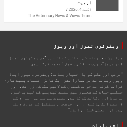
اہمیت
اگست 4, 2026
The Veterinary News & Views Team
ویٹرنری نیوز اور ویوز
بہترین معلومات کی رسائی کے لئے ہم "دی ویٹرنری نیوز
اور ویوز"، ویب سائٹ پر خوش آمدید کہتے ہیں۔
"ترقی اور علم کو بااختیار بنانا: ویٹرنری نیوز اینڈ
ویوز ویب سائٹ پر ہمارا مشن ایک قابل اعتماد پلیٹ فارم
فراہم کرنا ہے جو پاکستان کے لائیو سٹاک، زراعت، اور
جنگلی حیات کے شعبوں میں مثبت تبدیلی کے لیے باخبر،
مربوط اور وکالت کرتا ہے، بصیرت سے بھرپور مواد کے
ذریعے ایک پائیدار اور خوشحال مستقبل کو فروغ دیتا
ہے۔ اور معنی خیز روابط۔"
اشتہارات