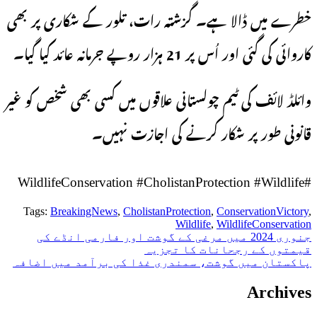
خطرے میں ڈالا ہے۔ گزشتہ رات، تلور کے شکاری پر بھی
کاروائی کی گئی اور اُس پر 21 ہزار روپے جرمانہ عائد کیا گیا۔
وائلڈ لائف کی ٹیم چولستانی علاقوں میں کسی بھی شخص کو غیر
قانونی طور پر شکار کرنے کی اجازت نہیں۔
#WildlifeConservation #CholistanProtection #Wildlife
Tags:
BreakingNews
,
CholistanProtection
,
ConservationVictory
,
Wildlife
,
WildlifeConservation
پوسٹوں
جنوری 2024 میں مرغی کے گوشت اور فارمی انڈے کی
قیمتوں کے رجحانات کا تجزیہ
کی
پاکستان میں گوشت، سمندری غذا کی برآمد میں اضافہ
نیویگیشن
Archives