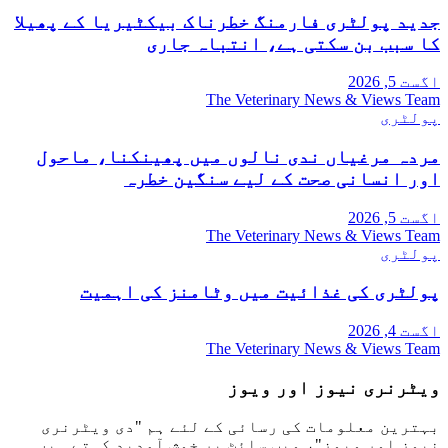
جدید پولٹری فارمنگ خطرناک بیکٹیریا کے پھیلا
کا سبب بن سکتی ہے، انتباہ جاری
اگست 5, 2026
The Veterinary News & Views Team
پولٹری
مردہ مرغیاں ندی نالوں میں پھینکنا، ماحول
اور انسانی صحت کے لیے سنگین خطرہ
اگست 5, 2026
The Veterinary News & Views Team
پولٹری
پولٹری کی غذائیت میں وٹامنز کی اہمیت
اگست 4, 2026
The Veterinary News & Views Team
ویٹرنری نیوز اور ویوز
بہترین معلومات کی رسائی کے لئے ہم "دی ویٹرنری
نیوز اور ویوز"، ویب سائٹ پر خوش آمدید کہتے ہیں۔