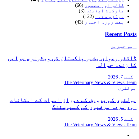
کالم اور مضمون
(66)
مارکیٹ اپڈیٹس
(3)
مرکزی صفحہ
(122)
ہفت روزہ اخبار
(43)
Recent Posts
اہم خبریں
ڈاکٹر رضوان بشیر پاکستان کی ویٹرنری جراحی
کا زندہ حوالہ
اگست 7, 2026
The Veterinary News & Views Team
پولٹری
پولٹری کی پرورش کے دوران اموات کے امکانات
اور مردہ مرغیوں کی کمپوسٹنگ
اگست 5, 2026
The Veterinary News & Views Team