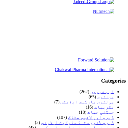
Categories
اہم خبریں
(262)
پولٹری
(65)
پولٹری مارکیٹ اپڈیٹس
(7)
تقریبات
(16)
جنگلی حیات
(18)
ڈیری اور لائیو سٹاک
(107)
ڈیری لائیو سٹاک مارکیٹ اپڈیٹس
(2)
زراعت، آبی زراعت اور ماہی گیری
(48)