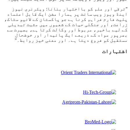
"ترقی اور علم کو بااختیار بنانا: ویٹرنری نیوز
اینڈ ویوز ویب سائٹ پر ہمارا مشن ایک قابل اعتماد
پلیٹ فارم فراہم کرنا ہے جو پاکستان کے لائیو سٹاک،
زراعت، اور جنگلی حیات کے شعبوں میں مثبت تبدیلی
کے لیے باخبر، مربوط اور وکالت کرتا ہے، بصیرت سے
بھرپور مواد کے ذریعے ایک پائیدار اور خوشحال
مستقبل کو فروغ دیتا ہے۔ اور معنی خیز روابط۔"
اشتہارات