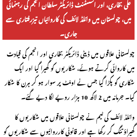
علی بخاری، اور اسسٹنٹ ڈائریکٹر سلطان انجم کی رہنمائی
میں، چولستان میں وائلڈ لائف کی کاروائیاں تیزرفتاری سے
جاری۔
چولستانی علاقوں میں ڈپٹی ڈائریکٹر بخاری اور انجم کی قیادت
میں کاروائی کرتے ہوئے، شکاریوں کو گھیرا گیا اور ایک
شکاری کو پکڑا گیا جس نے اونٹ پر سوار ہو کر ہرن کا شکار
کیا۔ جرمانہ میں 2 لاکھ 10 ہزار روپے لگا دیے گئے۔
وائلڈ لائف کی ٹیم نے چولستانی علاقوں میں شکاریوں کا
گھیراؤ تنگ کر رکھا ہے اور قانونی کارروائیوں سے شکاریوں کو