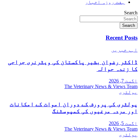
ہفت روزہ اخبار
Search
Search
Recent Posts
اہم خبریں
ڈاکٹر رضوان بشیر پاکستان کی ویٹرنری جراحی
کا زندہ حوالہ
اگست 7, 2026
The Veterinary News & Views Team
پولٹری
پولٹری کی پرورش کے دوران اموات کے امکانات
اور مردہ مرغیوں کی کمپوسٹنگ
اگست 5, 2026
The Veterinary News & Views Team
پولٹری