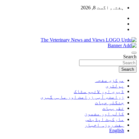
Skip
ہفتہ, اگست 8, 2026
to
content
Pakistan's Trusted Veterinary, Dairy, Poultry & Agriculture News
The Veterinary News & Views
Search
Search
مرکزی صفحہ
پولٹری
ڈیری اور لائیو سٹاک
زراعت، آبی زراعت اور ماہی گیری
جنگلی حیات
تقریبات
کالم اور مضمون
مارکیٹ اپڈیٹس
ہفت روزہ اخبار
English