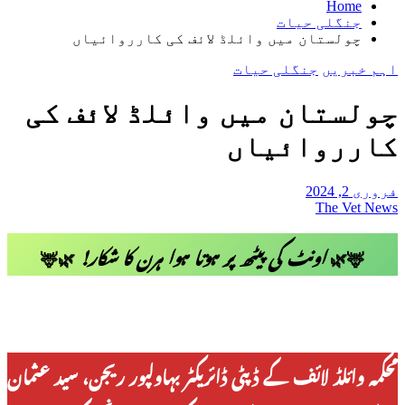
Home
جنگلی حیات
چولستان میں وائلڈ لائف کی کارروائیاں
اہم خبریں
جنگلی حیات
چولستان میں وائلڈ لائف کی
کارروائیاں
فروری 2, 2024
The Vet News
🦌🌿
اونٹ کی پیٹھ پر ہوتا ہوا ہرن کا شکار!
🌿🦌
محکمہ وائلڈ لائف کے ڈپٹی ڈائریکٹر بہاولپور ریجن، سید عثمان