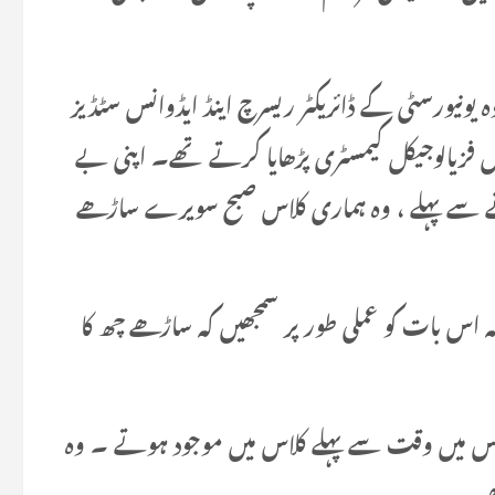
نیورسٹی کے ڈائریکٹر ریسرچ اینڈ ایڈوانس سٹڈیز
 فزیالوجیکل کیمسٹری پڑھایا کرتے تھے۔ اپنی بے
ے سے پہلے ، وہ ہماری کلاس صبح سویرے ساڑھے
 اس بات کو عملی طور پر سمجھیں کہ ساڑھے چھ کا
لاس میں وقت سے پہلے کلاس میں موجود ہوتے ۔ وہ
ھے۔