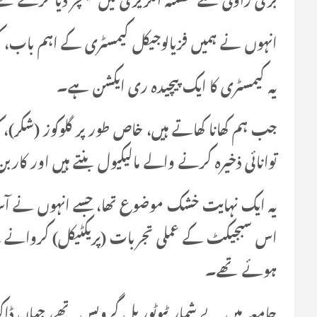
انہوں نے ہمیں فزیالوجیکل کیمسٹری کے اہم باب، کری
یہ کیمسٹری کا ایک پیچیدہ ری ایکشن ہے۔
جب ہم کھانا کھاتے ہیں، خاص طور پر گلوکوز (شکر)،
توانائی ذخیرہ کرنے والے مالیکیول بنتے ہیں اور کاربن
یہ ایک نہایت خشک موضوع تھا، جسے انہوں نے آسا
اس سبجیکٹ کے عملی تجربات (پریکٹیکل) کروانے ک
ہوئے تھے۔
جامعہ میں بے شمار ٹیوٹوریل گروپس تھے، جہاں ڈاکٹر ا