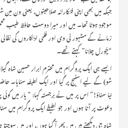
جبکہ میں بھی اپنی فنکارانہ صلاحیتوں، یعنی ون مین
موجود ہوتا تھا۔ میں اور میرا دوست حافظ طیب م
زمانے کے مشہور ٹی وی اور فلمی اداکاروں کی نقالی
“چُورل چلانا” کہتے تھے۔
ایسے ہی ایک پروگرام میں محترم ابرار حسین شاہ گی
شو) کے لیے اسٹیج پر گیا اور ایک لطیفہ سنایا۔ حا
نیا سناؤ!” اس پر میں نے برجستہ کہا: “ یار میں کو
دعوت پر آتا ہوں اور جو لطیفے ایک پروگرام میں س
شاہ جی دیکھتے ہیں میں پھر آ گیا ہوں، اور میں سوچتا 