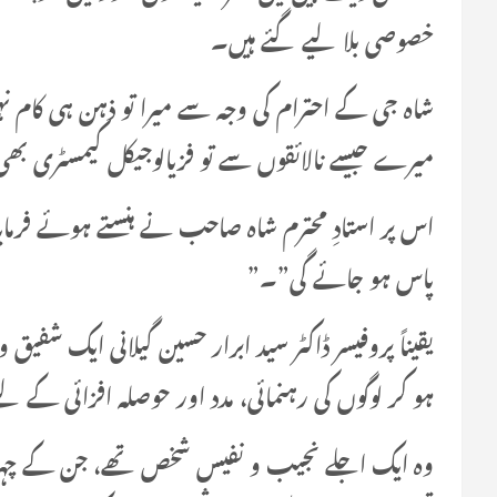
خصوصی بلا لیے گئے ہیں۔
شاہ جی کے احترام کی وجہ سے میرا تو ذہن ہی کام ن
میرے جیسے نالائقوں سے تو فزیالوجیکل کیمسٹری بھ
اس پر استادِ محترم شاہ صاحب نے ہنستے ہوئے فرمایا
پاس ہو جائے گی”۔”
یقیناً پروفیسر ڈاکٹر سید ابرار حسین گیلانی ایک ش
ہو کر لوگوں کی رہنمائی، مدد اور حوصلہ افزائی کے ل
وہ ایک اجلے نجیب و نفیس شخص تھے، جن کے چہر