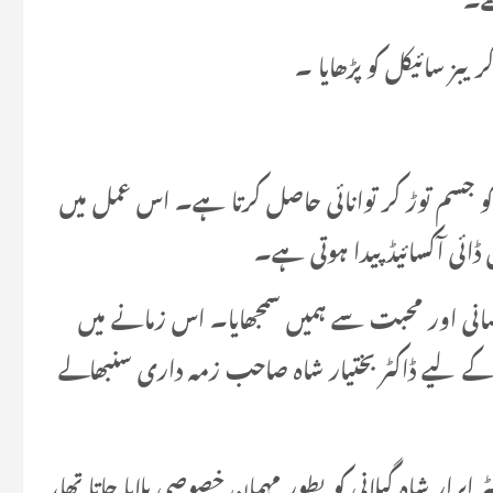
بز سائیکل کو پڑھایا ۔
 کو جسم توڑ کر توانائی حاصل کرتا ہے۔ اس عمل میں
 ڈائی آکسائیڈ پیدا ہوتی ہے۔
نی اور محبت سے ہمیں سمجھایا۔ اس زمانے میں
ے لیے ڈاکٹر بختیار شاہ صاحب زمہ داری سنبھالے
برار شاہ گیلانی کو بطور مہمان خصوصی بلایا جاتا تھا،