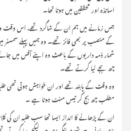
اساتذہ اور محققین میں ہوتا تھا۔
جس زمانے میں ہم ان کے شاگرد تھے، اس وقت وہ یو
کے منصب پر بھی فائز تھے۔ وہ ہمیں پہلے سمسٹر میں
شمار ذمہ داریوں کے باعث وہ اپنے آفس میں جان
چھ بجے لیا کرتے تھے۔
وہ وقت کے پابند تھے اور ان خواہش ہوتی تھی طلبہ
مطلب چھ بج کر تیس منٹ ہوتا ہے ۔
ان کے پڑھانے کا انداز ایسا تھا سب طلبہ ان کی ک
بڑی راونی سے شستہ انگریزی میں لیکچر دیا کرتے ت