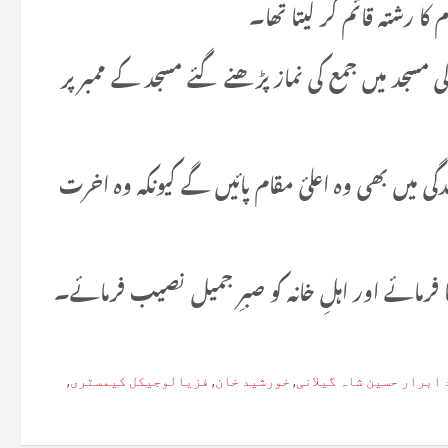
 رشتہ قائم کر لیتا تھا۔
ی مسجد میں جمع کی نماز پڑھنے گئے مسجد کے ممبر پر
دگی میں بھی وہ اعلئ مقام پائیں گے کیونکہ وہ اخرت
ا فرمائے اور اہلِ خانہ کو صبرِ جمیل نصیب فرمائے۔
ابرار حسین شاہ گیلانی
,
خورشید خان
,
فزیالوجیکل کیمسٹری
,