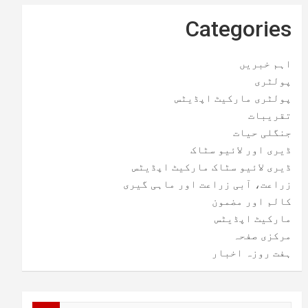
Categories
اہم خبریں
پولٹری
پولٹری مارکیٹ اپڈیٹس
تقریبات
جنگلی حیات
ڈیری اور لائیو سٹاک
ڈیری لائیو سٹاک مارکیٹ اپڈیٹس
زراعت، آبی زراعت اور ماہی گیری
کالم اور مضمون
مارکیٹ اپڈیٹس
مرکزی صفحہ
ہفت روزہ اخبار