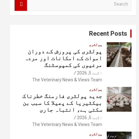
S
e
a
r
c
Recent Posts
h
پولٹری
پولٹری کی پرورش کے دوران
اموات کے امکانات اور مردہ
مرغیوں کی کمپوسٹنگ
اگست 5, 2026
The Veterinary News & Views Team
پولٹری
جدید پولٹری فارمنگ خطرناک
بیکٹیریا کے پھیلا کا سبب بن
سکتی ہے، انتباہ جاری
اگست 5, 2026
The Veterinary News & Views Team
پولٹری