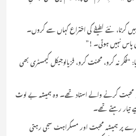
ہیں کرتا، نئے لطیفے کی اختراع کہاں سے کروں۔
ی پاس نہیں ہوتی۔ !”
: “فکر نہ کرو، محنت کرو، فزیالوجیکل کیمسٹری بھی
فیق و محبت کرنے والے استاد تھے۔ وہ ہمیشہ بے لوث
یے تیار رہتے تھے۔
ے پر ہمیشہ محبت اور مسکراہٹ سجی رہتی