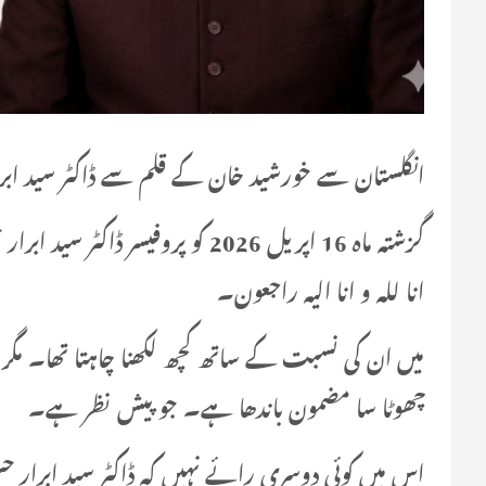
انگلستان سے خورشید خان کے قلم سے ڈاکٹر سید ابرار ح
گزشتہ ماہ 16 اپریل 2026 کو پروفی
انا للہ و انا الیہ راجعون۔
میں ان کی نسبت کے ساتھ کچھ لکھنا چاہتا تھا۔ م
چھوٹا سا مضمون باندھا ہے۔ جو پیش نظر ہے۔
اس میں کوئی دوسری رائے نہیں کہ ڈاکٹر سید ابرار حس