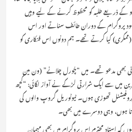
 شو کے ذریعے طلبہ کو محظوظ کرنے کے لیے وہیں
حمود پروگرام کے دوران طائف سناتے اور اس
 (ممکری) کیا کرتے تھے۔ ہم دونوں اس فنکاری کو
لانی بھی مدعو تھے۔ میں “چُورل چلانے” (ون مین
ضرین میں سے ایک شرارتی لڑکے نے آواز لگائی: “کچھ
ئی پروفیشنل تھوڑی ہوں۔ ٹیوٹوریل گروپ والوں کی
ناتا ہوں، وہی دوسرے میں بھی۔
ہوں کہ استادِ محترم اس پروگرام میں بھی مہمانِ