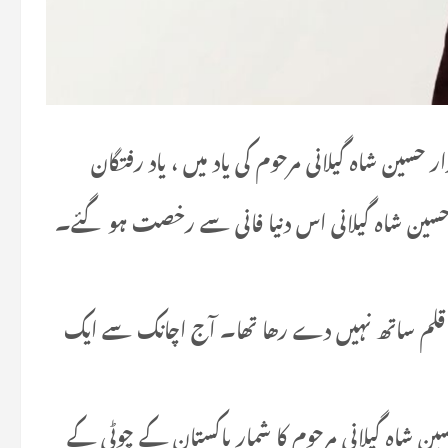
سین شاہ گیلانی مرحوم کی یاد میں ، یاد رفتگان
سر ڈاکٹر سید ابرار حسین شاہ گیلانی اس دنیا فانی سے رخصت ہو گئے۔
گر قلم ساتھ نہیں دے رھا تھا۔ آج اچانک سے ایک
ین شاہ گیلانی مرحوم کا شمار پاکستان کے چوٹی کے