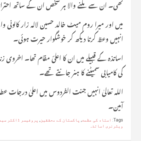
تھی۔ ان سے ملنے والا ہر شخص ان کے ساتھ احترام کا
میں اور میرا روم میٹ خالد حسین لالہ زار کالونی وال
انہیں وعظ کرتا دیکھ کر خوشگوار حیرت ہوئی۔
اساتذہ کے قبیلے میں ان کا اعلئ مقام تھا۔ اخروی زن
کی کامیابی سمیٹنے کا ہنر جانتے تھے۔
اللہ تعالیٰ انہیں جنت الفردوس میں اعلیٰ درجات عط
آمین۔
Tags:
استاد کی عظمت
,
پاکستان کے محققین
,
پروفیسر ڈاکٹر سید 
ویٹرنری اساتذہ