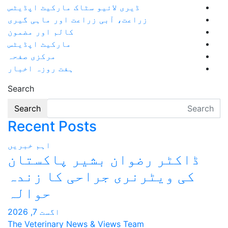
ی لائیو سٹاک مارکیٹ اپڈیٹس
، آبی زراعت اور ماہی گیری
کالم اور مضمون
مارکیٹ اپڈیٹس
مرکزی صفحہ
ہفت روزہ اخبار
Search
Search
Recent Posts
اہم خبریں
ن بشیر پاکستان
ی جراحی کا زندہ
حوالہ
اگست 7, 2026
The Veterinary News & Views