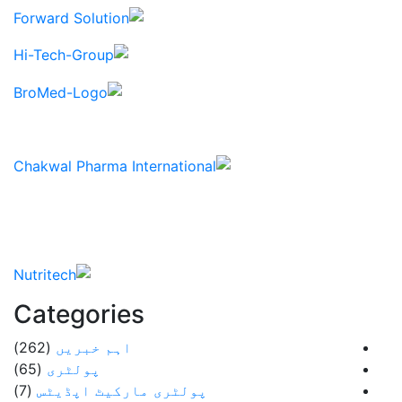
Categories
اہم خبریں
(262)
پولٹری
(65)
پولٹری مارکیٹ اپڈیٹس
(7)