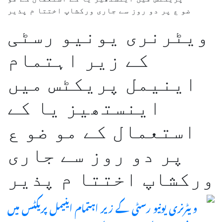
ے جاری ورکشاپ اختتا م پذیر
یونیو رسٹی
زیر اہتمام
پریکٹس میں
تھیز یا کے
 کے مو ضو ع
روز سے جاری
تتا م پذیر