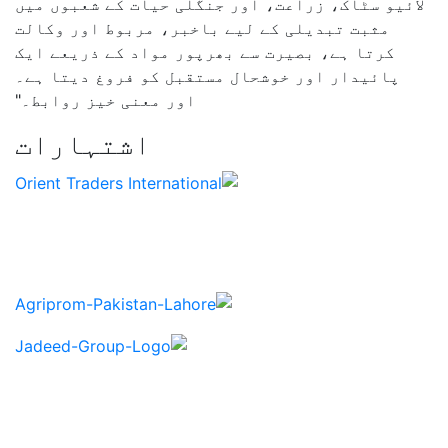
ور جنگلی حیات کے شعبوں میں
یے باخبر، مربوط اور وکالت
 بھرپور مواد کے ذریعے ایک
ل مستقبل کو فروغ دیتا ہے۔
اور معنی خیز روابط۔"
اشتہارات