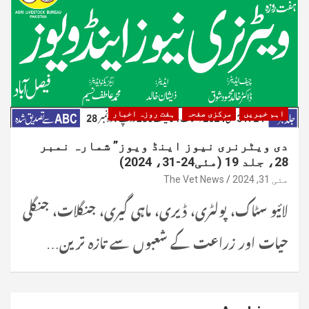
اہم خبریں
مرکزی صفحہ
ہفت روزہ اخبار
دی ویٹرنری نیوز اینڈ ویوز” شمارہ نمبر
28، جلد 19 (مئی24-31، 2024)
مئی 31, 2024
The Vet News
لائیو سٹاک، پولٹری، ڈیری، ماہی گیری، جنگلات، جنگلی
حیات اور زراعت کے شعبوں سے تازہ ترین…