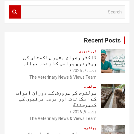
S
e
a
r
c
Recent Posts
h
اہم خبریں
ڈاکٹر رضوان بشیر پاکستان کی
ویٹرنری جراحی کا زندہ حوالہ
اگست 7, 2026
The Veterinary News & Views Team
پولٹری
پولٹری کی پرورش کے دوران اموات
کے امکانات اور مردہ مرغیوں کی
کمپوسٹنگ
اگست 5, 2026
The Veterinary News & Views Team
پولٹری
جدید پولٹری فارمنگ خطرناک