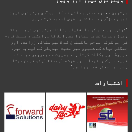
بہترین معلومات کی رسائی کے لئے ہم "دی ویٹرنری نیوز
اور ویوز"، ویب سائٹ پر خوش آمدید کہتے ہیں۔
"ترقی اور علم کو بااختیار بنانا: ویٹرنری نیوز اینڈ
ویوز ویب سائٹ پر ہمارا مشن ایک قابل اعتماد پلیٹ فارم
فراہم کرنا ہے جو پاکستان کے لائیو سٹاک، زراعت، اور
جنگلی حیات کے شعبوں میں مثبت تبدیلی کے لیے باخبر،
مربوط اور وکالت کرتا ہے، بصیرت سے بھرپور مواد کے
ذریعے ایک پائیدار اور خوشحال مستقبل کو فروغ دیتا
ہے۔ اور معنی خیز روابط۔"
اشتہارات