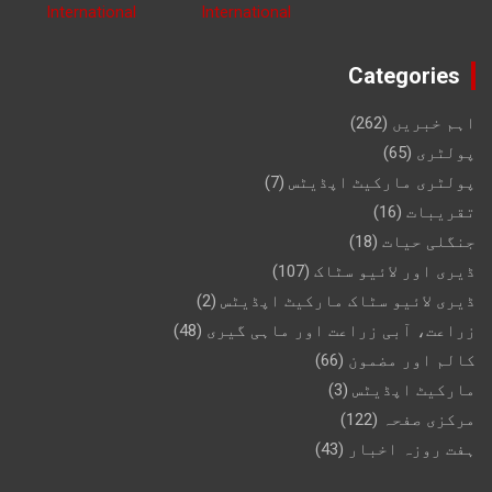
Categories
اہم خبریں
(262)
پولٹری
(65)
پولٹری مارکیٹ اپڈیٹس
(7)
تقریبات
(16)
جنگلی حیات
(18)
ڈیری اور لائیو سٹاک
(107)
ڈیری لائیو سٹاک مارکیٹ اپڈیٹس
(2)
زراعت، آبی زراعت اور ماہی گیری
(48)
کالم اور مضمون
(66)
مارکیٹ اپڈیٹس
(3)
مرکزی صفحہ
(122)
ہفت روزہ اخبار
(43)