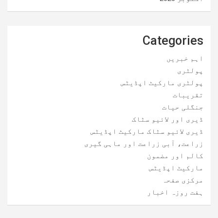
Categories
اہم خبریں
پولٹری
پولٹری مارکیٹ اپڈیٹس
تقریبات
جنگلی حیات
ڈیری اور لائیو سٹاک
ڈیری لائیو سٹاک مارکیٹ اپڈیٹس
زراعت، آبی زراعت اور ماہی گیری
کالم اور مضمون
مارکیٹ اپڈیٹس
مرکزی صفحہ
ہفت روزہ اخبار