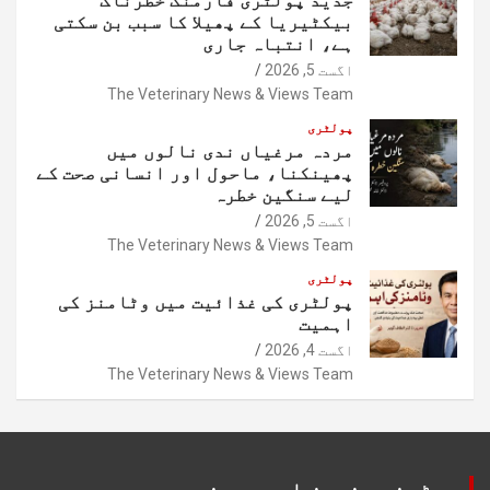
بیکٹیریا کے پھیلا کا سبب بن سکتی
ہے، انتباہ جاری
اگست 5, 2026
The Veterinary News & Views Team
پولٹری
مردہ مرغیاں ندی نالوں میں
پھینکنا، ماحول اور انسانی صحت کے
لیے سنگین خطرہ
اگست 5, 2026
The Veterinary News & Views Team
پولٹری
پولٹری کی غذائیت میں وٹامنز کی
اہمیت
اگست 4, 2026
The Veterinary News & Views Team
ویٹرنری نیوز اور ویوز