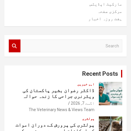
مارکیٹ اپڈیٹس
مرکزی صفحہ
ہفت روزہ اخبار
S
e
a
r
c
Recent Posts
h
اہم خبریں
ڈاکٹر رضوان بشیر پاکستان کی
ویٹرنری جراحی کا زندہ حوالہ
اگست 7, 2026
The Veterinary News & Views Team
پولٹری
پولٹری کی پرورش کے دوران اموات
کے امکانات اور مردہ مرغیوں کی