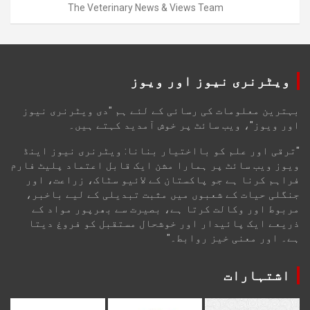
The Veterinary News & Views Team
ویٹرنری نیوز اور ویوز
بہترین معلومات کی رسائی کے لئے ہم "دی ویٹرنری نیوز
اور ویوز"، ویب سائٹ پر خوش آمدید کہتے ہیں۔
"ترقی اور علم کو بااختیار بنانا: ویٹرنری نیوز اینڈ
ویوز ویب سائٹ پر ہمارا مشن ایک قابل اعتماد پلیٹ فارم
فراہم کرنا ہے جو پاکستان کے لائیو سٹاک، زراعت، اور
جنگلی حیات کے شعبوں میں مثبت تبدیلی کے لیے باخبر،
مربوط اور وکالت کرتا ہے، بصیرت سے بھرپور مواد کے
ذریعے ایک پائیدار اور خوشحال مستقبل کو فروغ دیتا
ہے۔ اور معنی خیز روابط۔"
اشتہارات