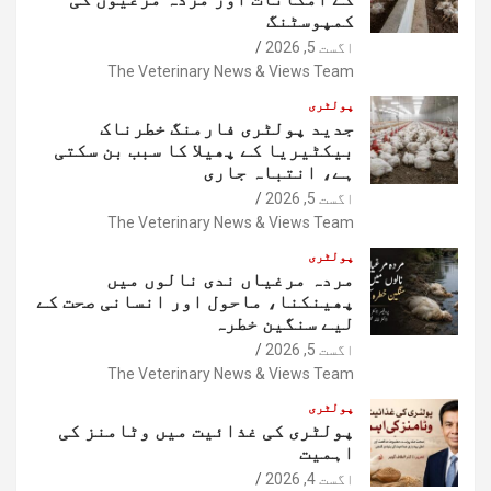
کمپوسٹنگ
اگست 5, 2026
The Veterinary News & Views Team
پولٹری
جدید پولٹری فارمنگ خطرناک
بیکٹیریا کے پھیلا کا سبب بن سکتی
ہے، انتباہ جاری
اگست 5, 2026
The Veterinary News & Views Team
پولٹری
مردہ مرغیاں ندی نالوں میں
پھینکنا، ماحول اور انسانی صحت کے
لیے سنگین خطرہ
اگست 5, 2026
The Veterinary News & Views Team
پولٹری
پولٹری کی غذائیت میں وٹامنز کی
اہمیت
اگست 4, 2026