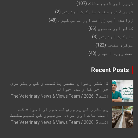
ڈیری اور لائیو سٹاک
(107)
ڈیری لائیو سٹاک مارکیٹ اپڈیٹس
(2)
زراعت، آبی زراعت اور ماہی گیری
(48)
کالم اور مضمون
(66)
مارکیٹ اپڈیٹس
(3)
مرکزی صفحہ
(122)
ہفت روزہ اخبار
(43)
Recent Posts
ڈاکٹر رضوان بشیر پاکستان کی ویٹرنری
جراحی کا زندہ حوالہ
اگست 7, 2026
The Veterinary News & Views Team
پولٹری کی پرورش کے دوران اموات کے
امکانات اور مردہ مرغیوں کی کمپوسٹنگ
اگست 5, 2026
The Veterinary News & Views Team