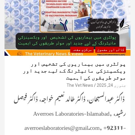
کالم اور مضمون
مرکزی صفحہ
پولٹری میں بیماریوں کی تشخیص اور
ویکسینزکی مانیٹرنگ کے لیے جدید اور
موثر طریقوں کی اہمیت
جنوری 24, 2025
The Vet News
ڈاکٹر عبدالسبحان، ڈاکٹر خالد نعیم خواجہ، ڈاکٹر فیصل
رشید، Averroes Laboratories-Islamabad,
averroeslaboratories@gmail.com, +92311-