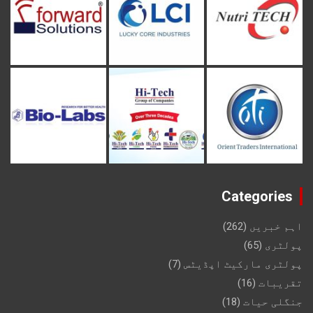
Categories
اہم خبریں
(262)
پولٹری
(65)
پولٹری مارکیٹ اپڈیٹس
(7)
تقریبات
(16)
جنگلی حیات
(18)