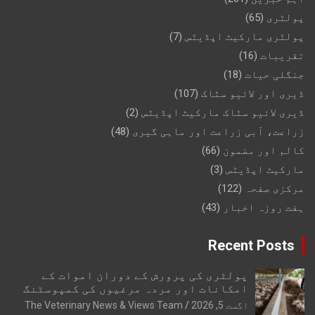
پولٹری
(65)
پولٹری مارکیٹ اپڈیٹس
(7)
تقریبات
(16)
جنگلی حیات
(18)
ڈیری اور لائیو سٹاک
(107)
ڈیری لائیو سٹاک مارکیٹ اپڈیٹس
(2)
زراعت، آبی زراعت اور ماہی گیری
(48)
کالم اور مضمون
(66)
مارکیٹ اپڈیٹس
(3)
مرکزی صفحہ
(122)
ہفت روزہ اخبار
(43)
Recent Posts
پولٹری کی پرورش کے دوران اموات کے
امکانات اور مردہ مرغیوں کی کمپوسٹنگ
اگست 5, 2026
The Veterinary News & Views Team