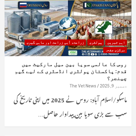
اہم خبریں
پولٹری
زراعت، آبی زراعت اور ماہی گیری
مرکزی صفحہ
روس کا عالمی سویا بین میل مارکیٹ میں
قدم: پاکستان پولٹری انڈسٹری کے لیے گیم
چینجر؟
دسمبر 9, 2025
The Vet News
ماسکو/اسلام آباد: روس نے 2025 میں اپنی تاریخ کی
سب سے بڑی سویا بین پیداوار حاصل…