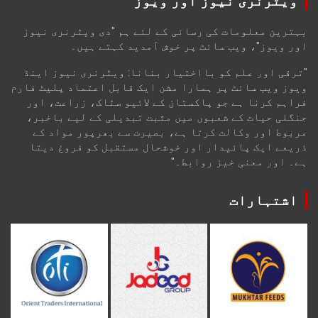
ویٹرنری نیوز اور ویوز
بہترین معلومات کی رسائی کے لئے ہم "دی ویٹرنری نیوز
اور ویوز"، ویب سائٹ پر خوش آمدید کہتے ہیں۔
"ترقی اور علم کو بااختیار بنانا: ویٹرنری نیوز اینڈ
ویوز ویب سائٹ پر ہمارا مشن ایک قابل اعتماد پلیٹ فارم
فراہم کرنا ہے جو پاکستان کے لائیو سٹاک، زراعت، اور
جنگلی حیات کے شعبوں میں مثبت تبدیلی کے لیے باخبر،
مربوط اور وکالت کرتا ہے، بصیرت سے بھرپور مواد کے
ذریعے ایک پائیدار اور خوشحال مستقبل کو فروغ دیتا
ہے۔ اور معنی خیز روابط۔"
اشتہارات