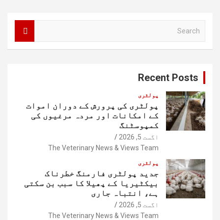
S
e
a
r
c
Recent Posts
h
پولٹری
پولٹری کی پرورش کے دوران اموات
کے امکانات اور مردہ مرغیوں کی
کمپوسٹنگ
اگست 5, 2026
The Veterinary News & Views Team
پولٹری
جدید پولٹری فارمنگ خطرناک
بیکٹیریا کے پھیلا کا سبب بن سکتی
ہے، انتباہ جاری
اگست 5, 2026
The Veterinary News & Views Team