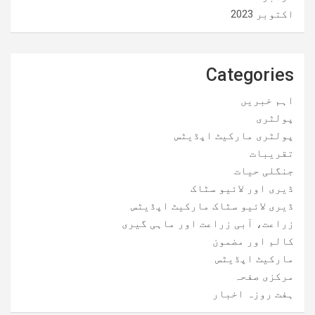
اکتوبر 2023
Categories
اہم خبریں
پولٹری
پولٹری مارکیٹ اپڈیٹس
تقریبات
جنگلی حیات
ڈیری اور لائیو سٹاک
ڈیری لائیو سٹاک مارکیٹ اپڈیٹس
زراعت، آبی زراعت اور ماہی گیری
کالم اور مضمون
مارکیٹ اپڈیٹس
مرکزی صفحہ
ہفت روزہ اخبار