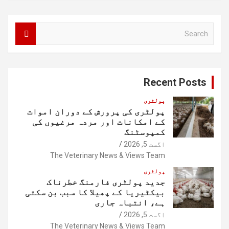
S
e
a
r
c
Recent Posts
h
پولٹری
پولٹری کی پرورش کے دوران اموات
کے امکانات اور مردہ مرغیوں کی
کمپوسٹنگ
اگست 5, 2026
The Veterinary News & Views Team
پولٹری
جدید پولٹری فارمنگ خطرناک
بیکٹیریا کے پھیلا کا سبب بن سکتی
ہے، انتباہ جاری
اگست 5, 2026
The Veterinary News & Views Team