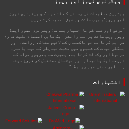
ویٹرنری نیوز اور ویوز
بہترین معلومات کی رسائی کے لئے ہم "دی ویٹرنری نیوز
اور ویوز"، ویب سائٹ پر خوش آمدید کہتے ہیں۔
"ترقی اور علم کو بااختیار بنانا: ویٹرنری نیوز اینڈ
ویوز ویب سائٹ پر ہمارا مشن ایک قابل اعتماد پلیٹ فارم
فراہم کرنا ہے جو پاکستان کے لائیو سٹاک، زراعت، اور
جنگلی حیات کے شعبوں میں مثبت تبدیلی کے لیے باخبر،
مربوط اور وکالت کرتا ہے، بصیرت سے بھرپور مواد کے
ذریعے ایک پائیدار اور خوشحال مستقبل کو فروغ دیتا
ہے۔ اور معنی خیز روابط۔"
اشتہارات