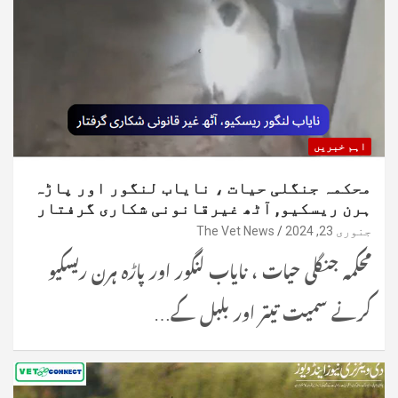
اہم خبریں
محکمہ جنگلی حیات ، نایاب لنگور اور پاڑہ
ہرن ریسکیو, آٹھ غیرقانونی شکاری گرفتار
جنوری 23, 2024
The Vet News
محکمہ جنگلی حیات ، نایاب لنگور اور پاڑہ ہرن ریسکیو
کرنے سمیت تیتر اور بلبل کے…