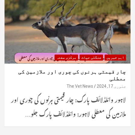
اہم خبریں
جنگلی حیات
مرکزی صفحہ
چار قیمتی ہرنوں کی چوری اور ملازمین کی
معطلی
جنوری 17, 2024
The Vet News
لاہور وائلڈلائف پارک: چار قیمتی ہرنوں کی چوری اور
ملازمین کی معطلی لاہور: وائلڈلائف پارک جلو…