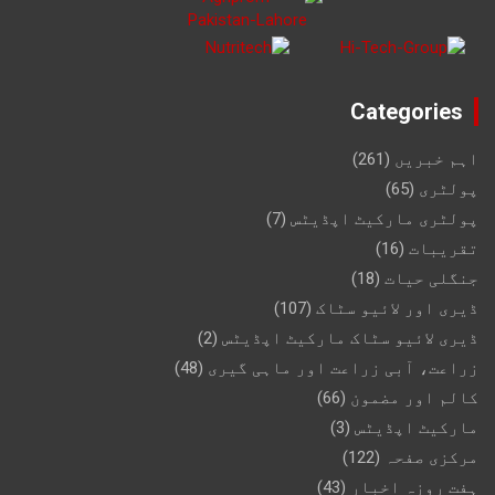
Categories
اہم خبریں
(261)
پولٹری
(65)
پولٹری مارکیٹ اپڈیٹس
(7)
تقریبات
(16)
جنگلی حیات
(18)
ڈیری اور لائیو سٹاک
(107)
ڈیری لائیو سٹاک مارکیٹ اپڈیٹس
(2)
زراعت، آبی زراعت اور ماہی گیری
(48)
کالم اور مضمون
(66)
مارکیٹ اپڈیٹس
(3)
مرکزی صفحہ
(122)
ہفت روزہ اخبار
(43)