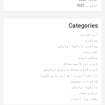
اکتوبر 2023
Categories
اہم خبریں
پولٹری
پولٹری مارکیٹ اپڈیٹس
تقریبات
جنگلی حیات
ڈیری اور لائیو سٹاک
ڈیری لائیو سٹاک مارکیٹ اپڈیٹس
زراعت، آبی زراعت اور ماہی گیری
کالم اور مضمون
مارکیٹ اپڈیٹس
مرکزی صفحہ
ہفت روزہ اخبار