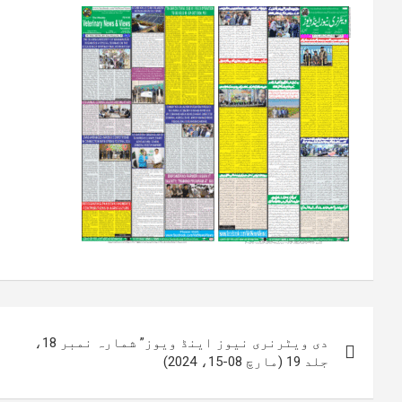
پوسٹوں
دی ویٹرنری نیوز اینڈ ویوز” شمارہ نمبر 18،
کی
جلد 19 (مارچ 08-15، 2024)
نیویگیشن