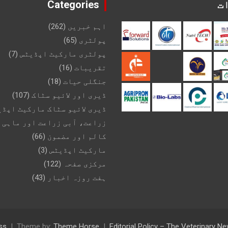
ت
Categories
اہم خبریں
(262)
پولٹری
(65)
پولٹری مارکیٹ اپڈیٹس
(7)
تقریبات
(16)
جنگلی حیات
(18)
ڈیری اور لائیو سٹاک
(107)
ڈیری لائیو سٹاک مارکیٹ اپڈی
زراعت، آبی زراعت اور ماہی 
کالم اور مضمون
(66)
مارکیٹ اپڈیٹس
(3)
مرکزی صفحہ
(122)
ہفت روزہ اخبار
(43)
ss
Theme by:
Theme Horse
Editorial Policy – The Veterinary 