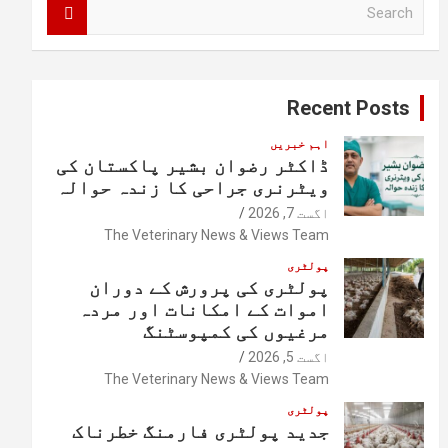
S
e
a
r
c
Recent Posts
h
اہم خبریں
ڈاکٹر رضوان بشیر پاکستان کی
ویٹرنری جراحی کا زندہ حوالہ
اگست 7, 2026
The Veterinary News & Views Team
پولٹری
پولٹری کی پرورش کے دوران
اموات کے امکانات اور مردہ
مرغیوں کی کمپوسٹنگ
اگست 5, 2026
The Veterinary News & Views Team
پولٹری
جدید پولٹری فارمنگ خطرناک