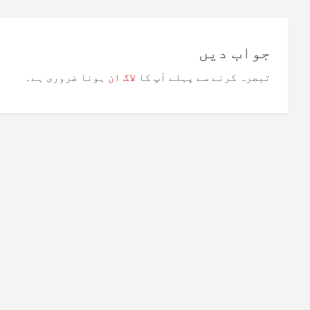
جواب دیں
تبصرہ کرنے سے پہلے آپ کا
لاگ ان
ہونا ضروری ہے۔