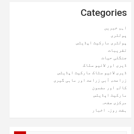
Categories
اہم خبریں
پولٹری
پولٹری مارکیٹ اپڈیٹس
تقریبات
جنگلی حیات
ڈیری اور لائیو سٹاک
ڈیری لائیو سٹاک مارکیٹ اپڈیٹس
زراعت، آبی زراعت اور ماہی گیری
کالم اور مضمون
مارکیٹ اپڈیٹس
مرکزی صفحہ
ہفت روزہ اخبار