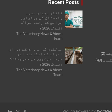
Recent Posts
ڈاکٹر رضوان بشیر
پاکستان کی ویٹرنری
جراحی کا زندہ حوالہ
اگست 7, 2026
The Veterinary News & Views
Team
پولٹری کی پرورش کے دوران
ٹس
(2)
اموات کے امکانات اور
مردہ مرغیوں کی کمپوسٹنگ
گیری
(48)
اگست 5, 2026
The Veterinary News & Views
Team
Proudly Powered by:
WordPre