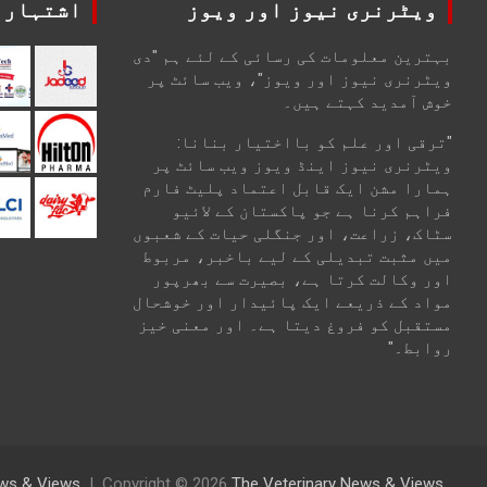
ویٹرنری نیوز اور ویوز
اشتہارا
بہترین معلومات کی رسائی کے لئے ہم "دی
ویٹرنری نیوز اور ویوز"، ویب سائٹ پر
خوش آمدید کہتے ہیں۔
"ترقی اور علم کو بااختیار بنانا:
ویٹرنری نیوز اینڈ ویوز ویب سائٹ پر
ہمارا مشن ایک قابل اعتماد پلیٹ فارم
فراہم کرنا ہے جو پاکستان کے لائیو
سٹاک، زراعت، اور جنگلی حیات کے شعبوں
میں مثبت تبدیلی کے لیے باخبر، مربوط
اور وکالت کرتا ہے، بصیرت سے بھرپور
مواد کے ذریعے ایک پائیدار اور خوشحال
مستقبل کو فروغ دیتا ہے۔ اور معنی خیز
روابط۔"
News & Views
Copyright © 2026
The Veterinary News & Views