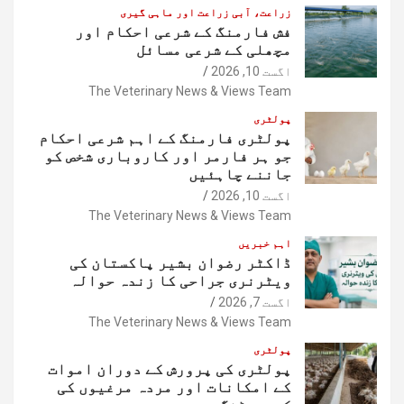
زراعت، آبی زراعت اور ماہی گیری
فش فارمنگ کے شرعی احکام اور
مچھلی کے شرعی مسائل
اگست 10, 2026
The Veterinary News & Views Team
پولٹری
پولٹری فارمنگ کے اہم شرعی احکام
جو ہر فارمر اور کاروباری شخص کو
جاننے چاہئیں
اگست 10, 2026
The Veterinary News & Views Team
اہم خبریں
ڈاکٹر رضوان بشیر پاکستان کی
ویٹرنری جراحی کا زندہ حوالہ
اگست 7, 2026
The Veterinary News & Views Team
پولٹری
پولٹری کی پرورش کے دوران اموات
کے امکانات اور مردہ مرغیوں کی