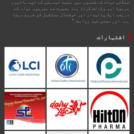
جنگلی حیات کے شعبوں میں مثبت تبدیلی کے لیے باخبر،
مربوط اور وکالت کرتا ہے، بصیرت سے بھرپور مواد کے
ذریعے ایک پائیدار اور خوشحال مستقبل کو فروغ دیتا
ہے۔ اور معنی خیز روابط۔"
اشتہارات