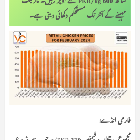
مہینے کے آخر تک مستحکم دکھائی دیتی ہے۔
فارمی انڈے:
مجموعی رجحان
: قیمتیں 370 PKR/درجن سے شروع