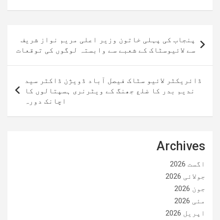
پوسٹوں
پنجاب کی پہلی خاتون وزیر اعلی مریم نواز شریف
کی
سے لائیوسٹاک کے شعبے سے وابستہ لوگوں کی توقعات
نیویگیشن
ڈائریکٹر لائیو سٹاک فیصل آباد ڈویژن ڈاکٹر سید
ندیم بدر کا ضلع جھنگ کے ویٹرنری ہسپتالوں کا
اچانک دورہ
Archives
اگست 2026
جولائی 2026
جون 2026
مئی 2026
اپریل 2026