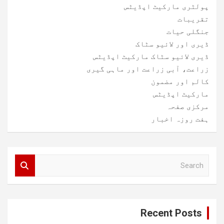
پولٹری مارکیٹ اپڈیٹس
تقریبات
جنگلی حیات
ڈیری اور لائیو سٹاک
ڈیری لائیو سٹاک مارکیٹ اپڈیٹس
زراعت، آبی زراعت اور ماہی گیری
کالم اور مضمون
مارکیٹ اپڈیٹس
مرکزی صفحہ
ہفت روزہ اخبار
S
e
a
r
c
Recent Posts
h