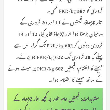
فروری کو 587 PKR/kg تھی۔
اتار چڑھاؤ:
قیمتوں نے 11 اور 20 فروری کے
درمیان بڑھتا ہوا اتار چڑھاؤ ظاہر کیا، 12 اور 14
فروری دونوں کو 602 PKR/kg تک گرا، اس سے
پہلے کہ 20 فروری تک 622 PKR/kg ہو جائے۔
مہینے کا اختتام: قیمتیں 602 PKR/kg پر سیٹ ہونے
کے ساتھ مہینے کا اختتام ہوا۔
مشاہدات: قیمتیں عام طور پر کچھ اتار چڑھاو کے
ساتھ 600 PKR/kg سے اوپر رہیں۔ مارکیٹ