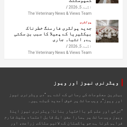
کمپوسٹنگ
اگست 5, 2026
The Veterinary News & Views Team
پولٹری
جدید پولٹری فارمنگ خطرناک
بیکٹیریا کے پھیلا کا سبب بن سکتی
ہے، انتباہ جاری
اگست 5, 2026
The Veterinary News & Views Team
ویٹرنری نیوز اور ویوز
بہترین معلومات کی رسائی کے لئے ہم "دی ویٹرنری نیوز
اور ویوز"، ویب سائٹ پر خوش آمدید کہتے ہیں۔
"ترقی اور علم کو بااختیار بنانا: ویٹرنری نیوز اینڈ
ویوز ویب سائٹ پر ہمارا مشن ایک قابل اعتماد پلیٹ فارم
فراہم کرنا ہے جو پاکستان کے لائیو سٹاک، زراعت، اور