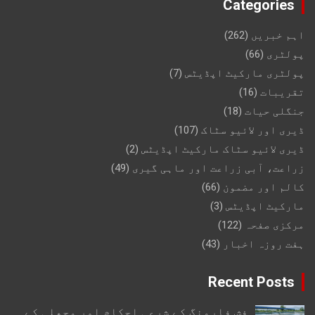
Categories
اہم خبریں
(262)
پولٹری
(66)
پولٹری مارکیٹ اپڈیٹس
(7)
تقریبات
(16)
جنگلی حیات
(18)
ڈیری اور لائیو سٹاک
(107)
ڈیری لائیو سٹاک مارکیٹ اپڈیٹس
(2)
زراعت، آبی زراعت اور ماہی گیری
(49)
کالم اور مضمون
(66)
مارکیٹ اپڈیٹس
(3)
مرکزی صفحہ
(122)
ہفت روزہ اخبار
(43)
Recent Posts
فش فارمنگ کے شرعی احکام اور مچھلی کے