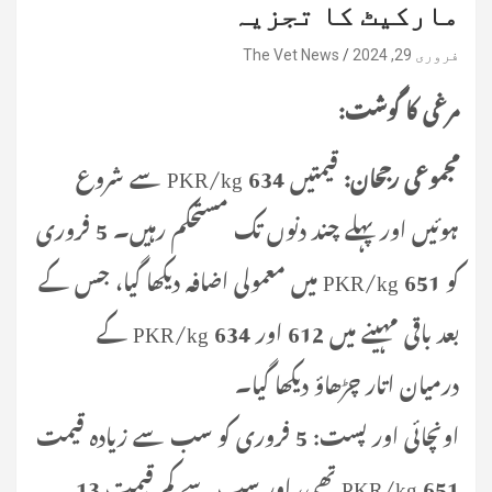
مارکیٹ کا تجزیہ
فروری 29, 2024
The Vet News
مرغی کا گوشت:
مجموعی رجحان:
قیمتیں 634 PKR/kg سے شروع
ہوئیں اور پہلے چند دنوں تک مستحکم رہیں۔ 5 فروری
کو 651 PKR/kg میں معمولی اضافہ دیکھا گیا، جس کے
بعد باقی مہینے میں 612 اور 634 PKR/kg کے
درمیان اتار چڑھاؤ دیکھا گیا۔
اونچائی اور پست: 5 فروری کو سب سے زیادہ قیمت
651 PKR/kg تھی، اور سب سے کم قیمت 13