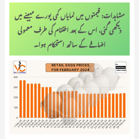
مشاہدات: قیمتوں میں نمایاں کمی پورے مہینے میں
دیکھی گئی، اس کے بعد اختتام کی طرف معمولی
اضافے کے ساتھ استحکام ہوا۔