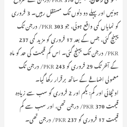
ہوئیں اور پہلے دو دنوں تک مستقل رہیں۔ 3 فروری
کو نمایاں کمی واقع ہوئی، جو 303 PKR/ درجن تک
پہنچ گئی، جس کے بعد 17 فروری کو مزید کمی 237
PKR/ درجن تک پہنچ گئی۔ اس کم قیمت کی حد کو ماہ
کے آخر تک 29 فروری کو 243 PKR/ درجن تک
معمولی اضافے کے ساتھ برقرار رکھا گیا۔
اونچائی اور کم: یکم اور 2 فروری کو سب سے زیادہ
قیمت 370 PKR/ درجن تھی، اور سب سے کم
قیمت 17 فروری کو 237 PKR/ درجن تھی۔