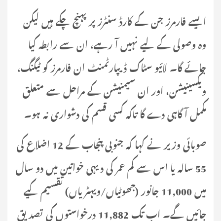
ایسے فارمرز جن کے کارڈ سنٹرز پر پہنچ چکے ہیں لیکن
وہ وصولی کے لیے نہیں آ رہے، ان سے رابطہ کیا
جائے گا۔ لائیو سٹاک ڈیپارٹمنٹ ان فارمرز کو ٹیگنگ،
ویکسینیشن، اور ان سیمنیشن کے مراحل سے متعلق
مکمل آگاہی دے گا تاکہ کسی قسم کی دشواری نہ ہو۔
صوبائی وزیر نے کہا کہ جنوبی پنجاب کے 12 اضلاع کی
55 سالہ یا اس سے کم عمر کی دیہی خواتین میں دو سال
میں 11,000 جانور (جھوٹیاں/ویہٹریاں) تقسیم کیے
جائیں گے۔ اب تک 11,882 درخواستوں کی تصدیق