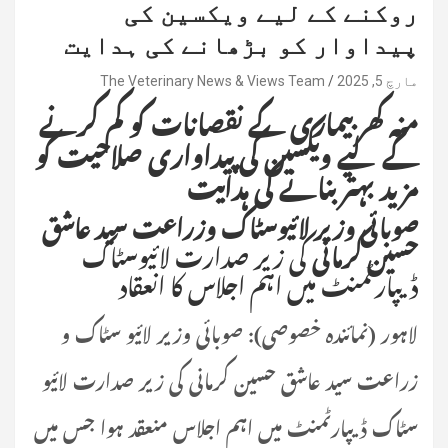
روکنے کے لیے ویکسین کی
پیداوار کو بڑھانے کی ہدایت
مارچ 5, 2025
The Veterinary News & Views Team
منہ کھر بیماری کے نقصانات کو کم کرنے
کے لیے ویکسین کی پیداواری صلاحیت کو
مزید بہتر بنانے کی ہدایت
صوبائی وزیر لائیوسٹاک وزراعت سید عاشق
حسین کرمانی
کی زیر صدارت لائیوسٹاک
ڈیپارٹمنٹ میں اہم اجلاس کا انعقاد
لاہور (نمائندہ خصوصی): صوبائی وزیر لائیو سٹاک و
زراعت سید عاشق حسین کرمانی کی زیر صدارت لائیو
سٹاک ڈیپارٹمنٹ میں اہم اجلاس منعقد ہوا جس میں