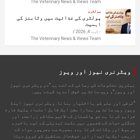
The Veterinary News & Views Team
پولٹری
پولٹری کی غذائیت میں وٹامنز کی
اہمیت
اگست 4, 2026
The Veterinary News & Views Team
ویٹرنری نیوز اور ویوز
بہترین معلومات کی رسائی کے لئے ہم "دی ویٹرنری نیوز
اور ویوز"، ویب سائٹ پر خوش آمدید کہتے ہیں۔
"ترقی اور علم کو بااختیار بنانا: ویٹرنری نیوز اینڈ
ویوز ویب سائٹ پر ہمارا مشن ایک قابل اعتماد پلیٹ فارم
فراہم کرنا ہے جو پاکستان کے لائیو سٹاک، زراعت، اور
جنگلی حیات کے شعبوں میں مثبت تبدیلی کے لیے باخبر،
مربوط اور وکالت کرتا ہے، بصیرت سے بھرپور مواد کے
ذریعے ایک پائیدار اور خوشحال مستقبل کو فروغ دیتا