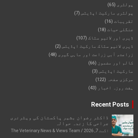
پولٹری
(65)
پولٹری مارکیٹ اپڈیٹس
(7)
تقریبات
(16)
جنگلی حیات
(18)
ڈیری اور لائیو سٹاک
(107)
ڈیری لائیو سٹاک مارکیٹ اپڈیٹس
(2)
زراعت، آبی زراعت اور ماہی گیری
(48)
کالم اور مضمون
(66)
مارکیٹ اپڈیٹس
(3)
مرکزی صفحہ
(122)
ہفت روزہ اخبار
(43)
Recent Posts
ڈاکٹر رضوان بشیر پاکستان کی ویٹرنری
جراحی کا زندہ حوالہ
اگست 7, 2026
The Veterinary News & Views Team