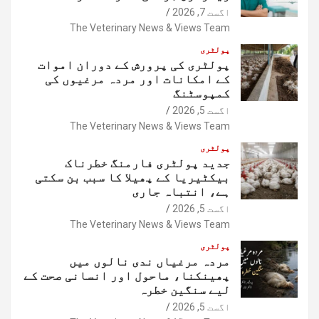
اگست 7, 2026
The Veterinary News & Views Team
پولٹری
پولٹری کی پرورش کے دوران اموات
کے امکانات اور مردہ مرغیوں کی
کمپوسٹنگ
اگست 5, 2026
The Veterinary News & Views Team
پولٹری
جدید پولٹری فارمنگ خطرناک
بیکٹیریا کے پھیلا کا سبب بن سکتی
ہے، انتباہ جاری
اگست 5, 2026
The Veterinary News & Views Team
پولٹری
مردہ مرغیاں ندی نالوں میں
پھینکنا، ماحول اور انسانی صحت کے
لیے سنگین خطرہ
اگست 5, 2026