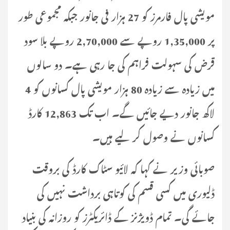
مویشی پال فارمرز کو 27 ہزار فی جانور جبکہ مجموعی طور
پر 1,35,000 روپے سے 2,70,000 روپے بلا سود
قرض کی سہولت فراہم کی جا رہی ہے۔ دو سالوں
میں زیادہ سے زیادہ 80 ہزار مویشی پال کسانوں کو 4
لاکھ جانور دیے جائیں گے۔ اب تک 12,863 کارڈ
کسانوں نے وصول کر لیے ہیں۔
صوبائی وزیر نے کہا کہ لائیو سٹاک کارڈ کی بروقت
ڈلیوری میں کسی قسم کی کوتاہی برداشت نہیں کی
جائے گی۔ تمام ڈویژنز کے ڈائریکٹرز کو روزانہ کی بنیاد