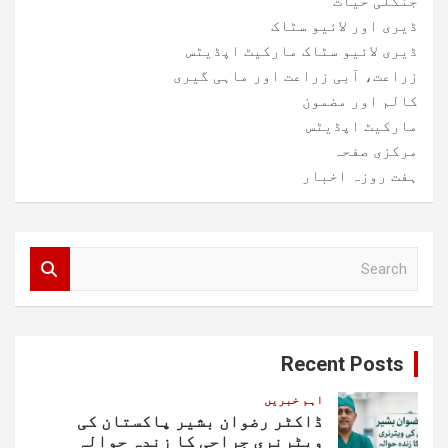
جنگلی حیات
ڈیری اور لائیو سٹاک
ڈیری لائیو سٹاک مارکیٹ اپڈیٹس
زراعت، آبی زراعت اور ماہی گیری
کالم اور مضمون
مارکیٹ اپڈیٹس
مرکزی صفحہ
ہفت روزہ اخبار
S
e
a
r
c
Recent Posts
h
اہم خبریں
ڈاکٹر رضوان بشیر پاکستان کی
ویٹرنری جراحی کا زندہ حوالہ