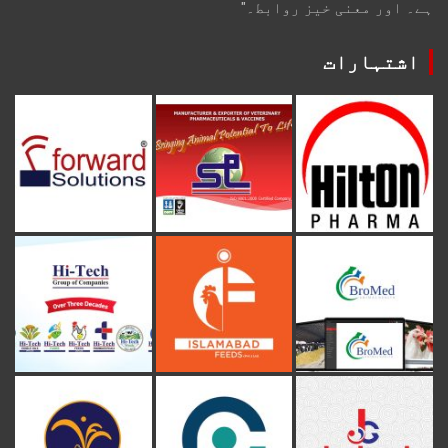
ہے۔ اور معنی خیز روابط۔"
اشتہارات