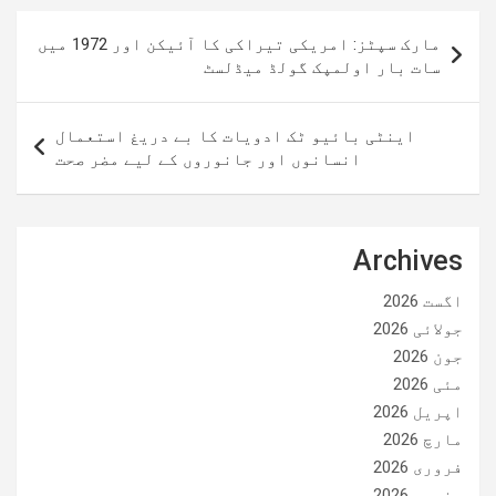
پوسٹوں
مارک سپٹز: امریکی تیراکی کا آئیکن اور 1972 میں
کی
سات بار اولمپک گولڈ میڈلسٹ
نیویگیشن
اینٹی بائیو ٹک ادویات کا بے دریغ استعمال
انسانوں اور جانوروں کے لیے مضر صحت
Archives
اگست 2026
جولائی 2026
جون 2026
مئی 2026
اپریل 2026
مارچ 2026
فروری 2026
جنوری 2026