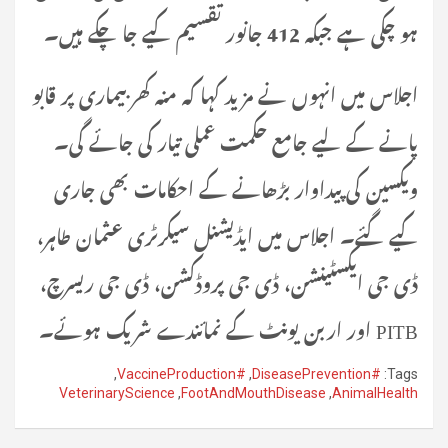
ہو چکی ہے جبکہ 412 جانور تقسیم کیے جا چکے ہیں۔
اجلاس میں انہوں نے مزید کہا کہ منہ کھر بیماری پر قابو
پانے کے لیے جامع حکمت عملی تیار کی جائے گی۔
ویکسین کی پیداوار بڑھانے کے احکامات بھی جاری
کیے گئے۔ اجلاس میں ایڈیشنل سیکرٹری عثمان طاہر،
ڈی جی ایکسٹینشن، ڈی جی پروڈکشن، ڈی جی ریسرچ،
PITB اور اربن یونٹ کے نمائندے شریک ہوئے۔
,
#VaccineProduction
,
#DiseasePrevention
Tags:
VeterinaryScience
,
FootAndMouthDisease
,
AnimalHealth