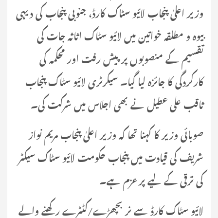
وزیر اعلیٰ پنجاب لائیو سٹاک کارڈ، جنوبی پنجاب کی دیہی
بیوہ و مطلقہ خواتین میں لائیو سٹاک اثاثہ جات کی
تقسیم کے منصوبوں پر پیش رفت اور محکمہ کی
کارکردگی کا جائزہ لیا گیا۔ سیکرٹری لائیو سٹاک پنجاب
ثاقب علی عطیل نے بھی اجلاس میں شرکت کی۔
صوبائی وزیر کا کہنا تھا کہ وزیر اعلیٰ پنجاب مریم نواز
شریف کی قیادت میں پنجاب حکومت لائیو سٹاک سیکٹر
کی ترقی کے لیے پرعزم ہے۔
لائیو سٹاک کارڈ سے نر بچھڑے/کٹٹرے رکھنے والے