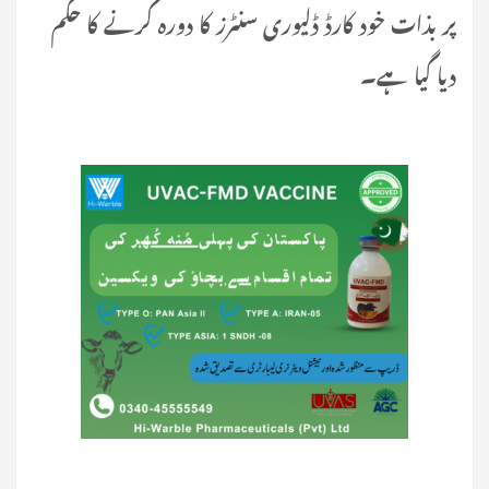
پر بذات خود کارڈ ڈلیوری سنٹرز کا دورہ کرنے کا حکم
دیا گیا ہے۔