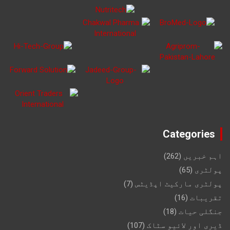
Categories
اہم خبریں
(262)
پولٹری
(65)
پولٹری مارکیٹ اپڈیٹس
(7)
تقریبات
(16)
جنگلی حیات
(18)
ڈیری اور لائیو سٹاک
(107)