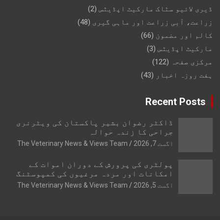
ڈیری لائیو سٹاک مارکیٹ اپڈیٹس
(2)
زراعت، آبی زراعت اور ماہی گیری
(48)
کالم اور مضمون
(66)
مارکیٹ اپڈیٹس
(3)
مرکزی صفحہ
(122)
ہفت روزہ اخبار
(43)
Recent Posts
ڈاکٹر رضوان بشیر پاکستان کی ویٹرنری
جراحی کا زندہ حوالہ
اگست 7, 2026
The Veterinary News & Views Team
پولٹری کی پرورش کے دوران اموات کے
امکانات اور مردہ مرغیوں کی کمپوسٹنگ
اگست 5, 2026
The Veterinary News & Views Team