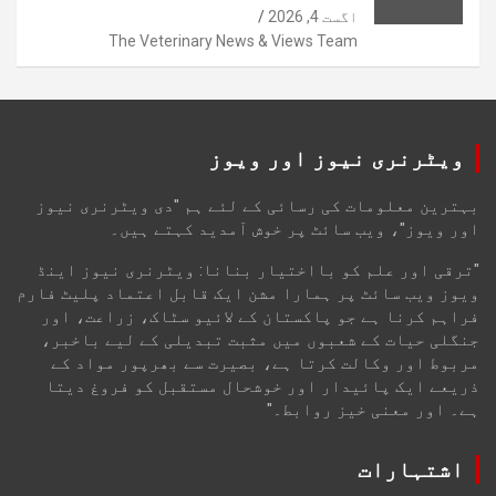
اگست 4, 2026
The Veterinary News & Views Team
ویٹرنری نیوز اور ویوز
بہترین معلومات کی رسائی کے لئے ہم "دی ویٹرنری نیوز
اور ویوز"، ویب سائٹ پر خوش آمدید کہتے ہیں۔
"ترقی اور علم کو بااختیار بنانا: ویٹرنری نیوز اینڈ
ویوز ویب سائٹ پر ہمارا مشن ایک قابل اعتماد پلیٹ فارم
فراہم کرنا ہے جو پاکستان کے لائیو سٹاک، زراعت، اور
جنگلی حیات کے شعبوں میں مثبت تبدیلی کے لیے باخبر،
مربوط اور وکالت کرتا ہے، بصیرت سے بھرپور مواد کے
ذریعے ایک پائیدار اور خوشحال مستقبل کو فروغ دیتا
ہے۔ اور معنی خیز روابط۔"
اشتہارات