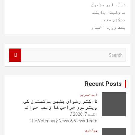
کالم اور مضمون
مارکیٹ اپڈیٹس
مرکزی صفحہ
ہفت روزہ اخبار
S
e
a
r
c
Recent Posts
h
اہم خبریں
ڈاکٹر رضوان بشیر پاکستان کی
ویٹرنری جراحی کا زندہ حوالہ
اگست 7, 2026
The Veterinary News & Views Team
پولٹری