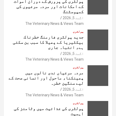
پولٹری کی پرورش کے دوران اموات
کے امکانات اور مردہ مرغیوں کی
کمپوسٹنگ
اگست 5, 2026
The Veterinary News & Views Team
پولٹری
جدید پولٹری فارمنگ خطرناک
بیکٹیریا کے پھیلا کا سبب بن سکتی
ہے، انتباہ جاری
اگست 5, 2026
The Veterinary News & Views Team
پولٹری
مردہ مرغیاں ندی نالوں میں
پھینکنا، ماحول اور انسانی صحت کے
لیے سنگین خطرہ
اگست 5, 2026
The Veterinary News & Views Team
پولٹری
پولٹری کی غذائیت میں وٹامنز کی
اہمیت