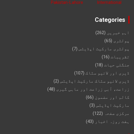
Categories
اہم خبریں
(262)
پولٹری
(65)
پولٹری مارکیٹ اپڈیٹس
(7)
تقریبات
(16)
جنگلی حیات
(18)
ڈیری اور لائیو سٹاک
(107)
ڈیری لائیو سٹاک مارکیٹ اپڈیٹس
(2)
زراعت، آبی زراعت اور ماہی گیری
(48)
کالم اور مضمون
(66)
مارکیٹ اپڈیٹس
(3)
مرکزی صفحہ
(122)
ہفت روزہ اخبار
(43)