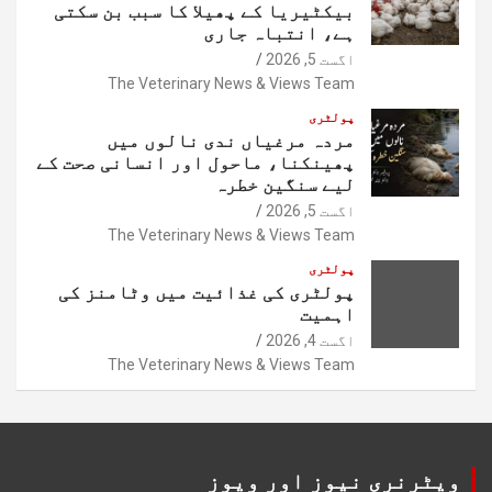
بیکٹیریا کے پھیلا کا سبب بن سکتی
ہے، انتباہ جاری
اگست 5, 2026
The Veterinary News & Views Team
پولٹری
مردہ مرغیاں ندی نالوں میں
پھینکنا، ماحول اور انسانی صحت کے
لیے سنگین خطرہ
اگست 5, 2026
The Veterinary News & Views Team
پولٹری
پولٹری کی غذائیت میں وٹامنز کی
اہمیت
اگست 4, 2026
The Veterinary News & Views Team
ویٹرنری نیوز اور ویوز