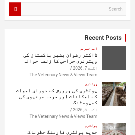
S
e
a
r
c
Recent Posts
h
اہم خبریں
ڈاکٹر رضوان بشیر پاکستان کی
ویٹرنری جراحی کا زندہ حوالہ
اگست 7, 2026
The Veterinary News & Views Team
پولٹری
پولٹری کی پرورش کے دوران اموات
کے امکانات اور مردہ مرغیوں کی
کمپوسٹنگ
اگست 5, 2026
The Veterinary News & Views Team
پولٹری
جدید پولٹری فارمنگ خطرناک