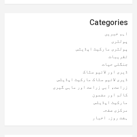
Categories
اہم خبریں
پولٹری
پولٹری مارکیٹ اپڈیٹس
تقریبات
جنگلی حیات
ڈیری اور لائیو سٹاک
ڈیری لائیو سٹاک مارکیٹ اپڈیٹس
زراعت، آبی زراعت اور ماہی گیری
کالم اور مضمون
مارکیٹ اپڈیٹس
مرکزی صفحہ
ہفت روزہ اخبار