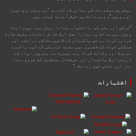
بہترین معلومات کی رسائی کے لئے ہم "دی ویٹرنری نیوز
اور ویوز"، ویب سائٹ پر خوش آمدید کہتے ہیں۔
"ترقی اور علم کو بااختیار بنانا: ویٹرنری نیوز اینڈ
ویوز ویب سائٹ پر ہمارا مشن ایک قابل اعتماد پلیٹ فارم
فراہم کرنا ہے جو پاکستان کے لائیو سٹاک، زراعت، اور
جنگلی حیات کے شعبوں میں مثبت تبدیلی کے لیے باخبر،
مربوط اور وکالت کرتا ہے، بصیرت سے بھرپور مواد کے
ذریعے ایک پائیدار اور خوشحال مستقبل کو فروغ دیتا
ہے۔ اور معنی خیز روابط۔"
اشتہارات