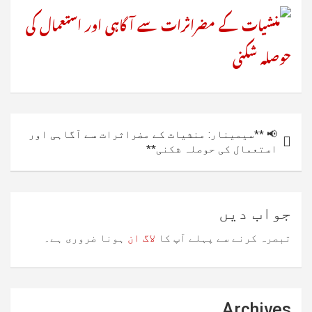
پوسٹوں
📢 **سیمینار: منشیات کے مضراثرات سے آگاہی اور
کی
استعمال کی حوصلہ شکنی**
نیویگیشن
جواب دیں
تبصرہ کرنے سے پہلے آپ کا
لاگ ان
ہونا ضروری ہے۔
Archives