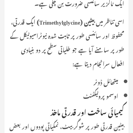
ایک ناگزیر سائنسی ضرورت بن چکی ہے۔
اسی تناظر میں
بیٹین (Trimethylglycine)
ایک قدرتی،
محفوظ اور سائنسی طور پر ثابت شدہ نیوٹراسیوٹیکل کے
طور پر سامنے آیا ہے جو خلیاتی سطح پر دو بنیادی
افعال سرانجام دیتا ہے:
میتھائل ڈونر
اوسمو پروٹیکٹنٹ
کیمیائی ساخت اور قدرتی ماخذ
بیٹین قدرتی طور پر شوگر بیٹ، نمکیاتی پودوں اور بعض