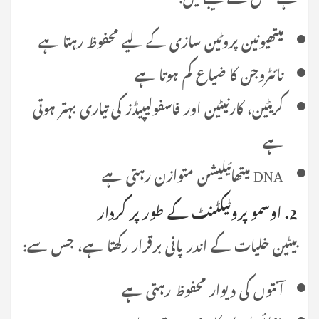
میتھیونین پروٹین سازی کے لیے محفوظ رہتا ہے
نائٹروجن کا ضیاع کم ہوتا ہے
کریٹین، کارنیٹین اور فاسفولیپیڈز کی تیاری بہتر ہوتی
ہے
DNA میتھائیلیشن متوازن رہتی ہے
2. اوسمو پروٹیکٹنٹ کے طور پر کردار
بیٹین خلیات کے اندر پانی برقرار رکھتا ہے، جس سے:
آنتوں کی دیوار محفوظ رہتی ہے