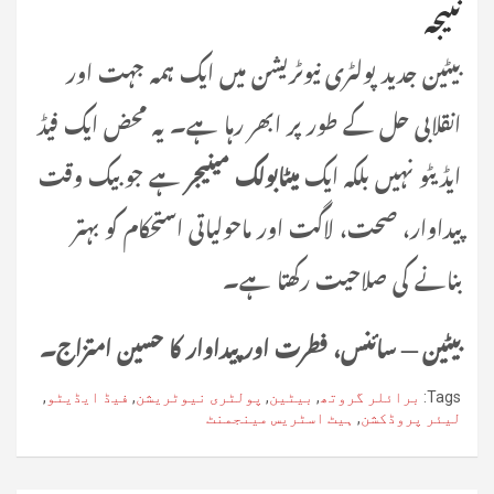
نتیجہ
بیٹین جدید پولٹری نیوٹریشن میں ایک ہمہ جہت اور
انقلابی حل کے طور پر ابھر رہا ہے۔ یہ محض ایک فیڈ
ایڈیٹو نہیں بلکہ ایک
میٹابولک مینیجر
ہے جو بیک وقت
پیداوار، صحت، لاگت اور ماحولیاتی استحکام کو بہتر
بنانے کی صلاحیت رکھتا ہے۔
بیٹین — سائنس، فطرت اور پیداوار کا حسین امتزاج۔
Tags:
برائلر گروتھ
,
بیٹین
,
پولٹری نیوٹریشن
,
فیڈ ایڈیٹو
,
لیئر پروڈکشن
,
ہیٹ اسٹریس مینجمنٹ