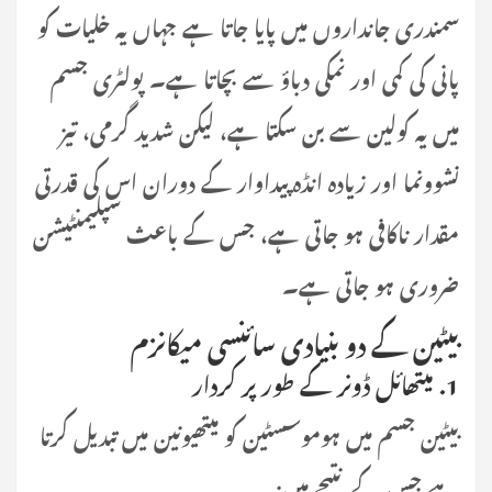
سمندری جانداروں میں پایا جاتا ہے جہاں یہ خلیات کو
پانی کی کمی اور نمکی دباؤ سے بچاتا ہے۔ پولٹری جسم
میں یہ کولین سے بن سکتا ہے، لیکن شدید گرمی، تیز
نشوونما اور زیادہ انڈہ پیداوار کے دوران اس کی قدرتی
مقدار ناکافی ہو جاتی ہے، جس کے باعث سپلیمنٹیشن
ضروری ہو جاتی ہے۔
بیٹین کے دو بنیادی سائنسی میکانزم
1. میتھائل ڈونر کے طور پر کردار
بیٹین جسم میں ہوموسسٹین کو میتھیونین میں تبدیل کرتا
ہے جس کے نتیجے میں: