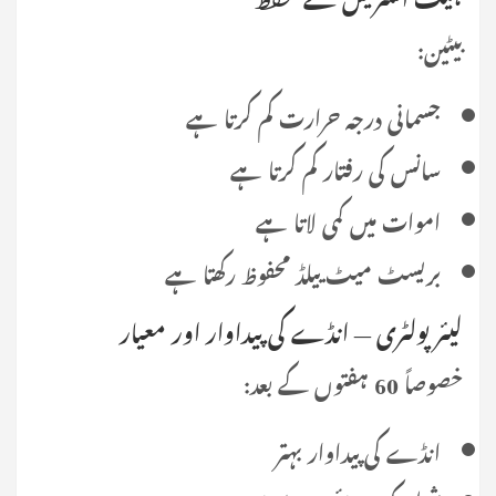
بیٹین:
جسمانی درجہ حرارت کم کرتا ہے
سانس کی رفتار کم کرتا ہے
اموات میں کمی لاتا ہے
بریسٹ میٹ ییلڈ محفوظ رکھتا ہے
لیئر پولٹری — انڈے کی پیداوار اور معیار
خصوصاً 60 ہفتوں کے بعد:
انڈے کی پیداوار بہتر