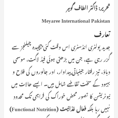
تحریر: ڈاکٹر الطاف گوہر
Meyaree International Pakistan
تعارف
جدید پولٹری انڈسٹری اس وقت کئی پیچیدہ چیلنجز سے
گزر رہی ہے، جن میں بڑھتی ہوئی فیڈ لاگت، موسمی
دباؤ، تیز رفتار جینیاتی پیداوار، اور جانوروں کی فلاح و
بہبود کے سخت تقاضے شامل ہیں۔ ایسے حالات میں
نیوٹریشن کا تصور محض خوراک کی فراہمی تک محدود
نہیں رہا بلکہ
فعال غذائیت (Functional Nutrition)