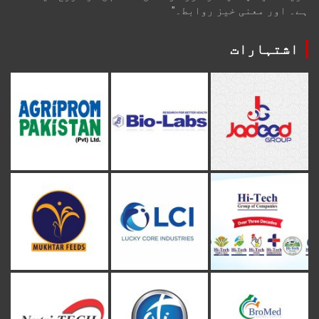
ہے۔ اور معنی خیز روابط۔"
اشتہارات