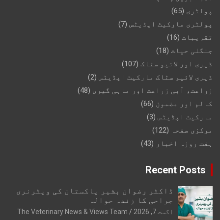
پولٹری
(65)
پولٹری مارکیٹ اپڈیٹس
(7)
تقریبات
(16)
جنگلی حیات
(18)
ڈیری اور لائیو سٹاک
(107)
ڈیری لائیو سٹاک مارکیٹ اپڈیٹس
(2)
زراعت، آبی زراعت اور ماہی گیری
(48)
کالم اور مضمون
(66)
مارکیٹ اپڈیٹس
(3)
مرکزی صفحہ
(122)
ہفت روزہ اخبار
(43)
Recent Posts
ڈاکٹر رضوان بشیر پاکستان کی ویٹرنری
جراحی کا زندہ حوالہ
اگست 7, 2026
The Veterinary News & Views Team