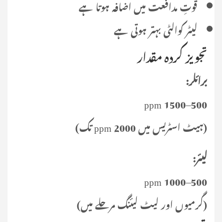
قوتِ مدافعت میں اضافہ ہوتا ہے
لیٹر کوالٹی بہتر ہوتی ہے
تجویز کردہ مقدار
برائلر:
500–1500 ppm
(ہیٹ اسٹریس میں 2000 ppm تک)
لیئر:
500–1000 ppm
(گرمیوں اور لیٹ لیئنگ مرحلے میں)