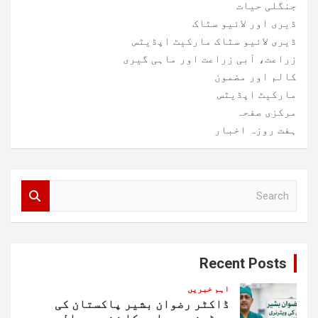
جنگلی حیات
ڈیری اور لائیو سٹاک
ڈیری لائیو سٹاک مارکیٹ اپڈیٹس
زراعت، آبی زراعت اور ماہی گیری
کالم اور مضمون
مارکیٹ اپڈیٹس
مرکزی صفحہ
ہفت روزہ اخبار
S
e
a
r
c
Recent Posts
h
اہم خبریں
ڈاکٹر رضوان بشیر پاکستان کی
ویٹرنری جراحی کا زندہ حوالہ