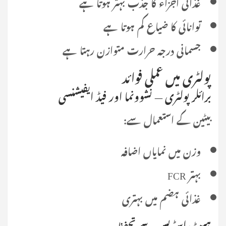
غذائی اجزاء کا جذب بہتر ہوتا ہے
توانائی کا ضیاع کم ہوتا ہے
جسمانی درجہ حرارت متوازن رہتا ہے
پولٹری میں عملی فوائد
برائلر پولٹری — نشوونما اور فیڈ ایفیشنسی
بیٹین کے استعمال سے:
وزن میں نمایاں اضافہ
بہتر FCR
غذائی ہضم میں بہتری
ہیٹ اسٹریس سے تحفظ