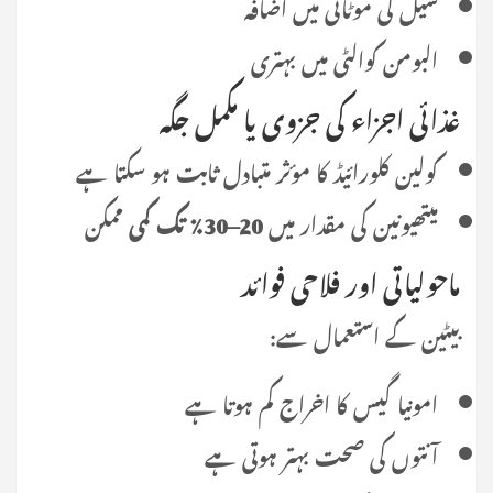
شیل کی موٹائی میں اضافہ
البومن کوالٹی میں بہتری
غذائی اجزاء کی جزوی یا مکمل جگہ
کولین کلورائیڈ کا مؤثر متبادل ثابت ہو سکتا ہے
میتھیونین کی مقدار میں
20–30٪ تک کمی
ممکن
ماحولیاتی اور فلاحی فوائد
بیٹین کے استعمال سے:
امونیا گیس کا اخراج کم ہوتا ہے
آنتوں کی صحت بہتر ہوتی ہے