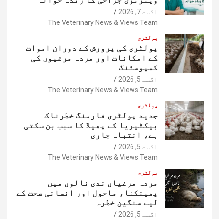
اگست 7, 2026
The Veterinary News & Views Team
پولٹری
پولٹری کی پرورش کے دوران اموات
کے امکانات اور مردہ مرغیوں کی
کمپوسٹنگ
اگست 5, 2026
The Veterinary News & Views Team
پولٹری
جدید پولٹری فارمنگ خطرناک
بیکٹیریا کے پھیلا کا سبب بن سکتی
ہے، انتباہ جاری
اگست 5, 2026
The Veterinary News & Views Team
پولٹری
مردہ مرغیاں ندی نالوں میں
پھینکنا، ماحول اور انسانی صحت کے
لیے سنگین خطرہ
اگست 5, 2026