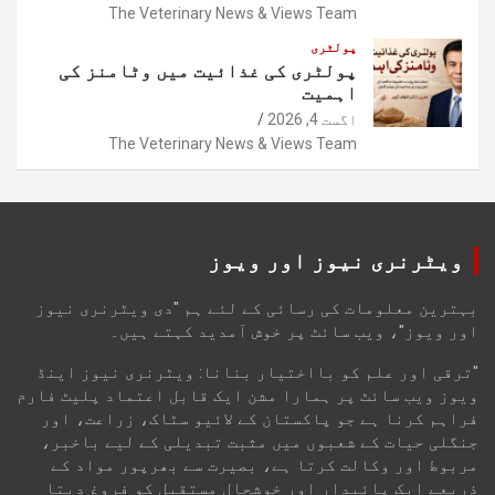
The Veterinary News & Views Team
پولٹری
پولٹری کی غذائیت میں وٹامنز کی
اہمیت
اگست 4, 2026
The Veterinary News & Views Team
ویٹرنری نیوز اور ویوز
بہترین معلومات کی رسائی کے لئے ہم "دی ویٹرنری نیوز
اور ویوز"، ویب سائٹ پر خوش آمدید کہتے ہیں۔
"ترقی اور علم کو بااختیار بنانا: ویٹرنری نیوز اینڈ
ویوز ویب سائٹ پر ہمارا مشن ایک قابل اعتماد پلیٹ فارم
فراہم کرنا ہے جو پاکستان کے لائیو سٹاک، زراعت، اور
جنگلی حیات کے شعبوں میں مثبت تبدیلی کے لیے باخبر،
مربوط اور وکالت کرتا ہے، بصیرت سے بھرپور مواد کے
ذریعے ایک پائیدار اور خوشحال مستقبل کو فروغ دیتا