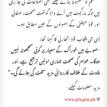
سسٹم
کو مضبوط بنانے کیلئے بھی اصلاحات کی جا رہی
ہیں تاکہ مارکیٹ میں آنے والا گوشت صحت، صفائی
اور فوڈ سیفٹی کے اصولوں کے عین مطابق ہو۔
ڈی جی پنجاب فوڈ اتھارٹی کا کہنا تھا:
"صوبے میں خوراک کے معیار پر کوئی سمجھوتہ نہیں
ہوگا۔ عوام کی صحت ہماری اولین ترجیح ہے، اور
ملاوٹ کے خلاف کارروائی مزید سخت کی جائے گی۔”
مزید معلومات کیلئے:
www.pfa.gop.pk
🌐