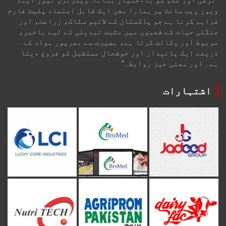
"ترقی اور علم کو بااختیار بنانا: ویٹرنری نیوز اینڈ
ویوز ویب سائٹ پر ہمارا مشن ایک قابل اعتماد پلیٹ فارم
فراہم کرنا ہے جو پاکستان کے لائیو سٹاک، زراعت، اور
جنگلی حیات کے شعبوں میں مثبت تبدیلی کے لیے باخبر،
مربوط اور وکالت کرتا ہے، بصیرت سے بھرپور مواد کے
ذریعے ایک پائیدار اور خوشحال مستقبل کو فروغ دیتا
ہے۔ اور معنی خیز روابط۔"
اشتہارات