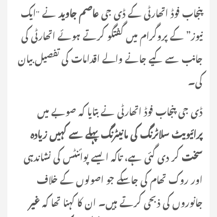
پنجاب فوڈ اتھارٹی کے ڈی جی
عاصم جاوید
نے "ایک
نیوز” کے پروگرام میں گفتگو کرتے ہوئے اتھارٹی کی
جانب سے کیے جانے والے اقدامات کی تفصیل بیان
کی۔
ڈی جی پنجاب فوڈ اتھارٹی نے بتایا کہ صوبے میں
پرائیویٹ سلاٹرنگ کی مانیٹرنگ پہلے سے کہیں زیادہ
سخت
کر دی گئی ہے، تاکہ ایسے پوائنٹس کی نشاندہی
اور روک تھام کی جاسکے جو اصولوں کے خلاف
جانوروں کی ذبحی کرتے ہیں۔ ان کا کہنا تھا کہ
غیر