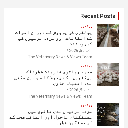
r
c
Recent Posts
h
پولٹری
پولٹری کی پرورش کے دوران اموات
کے امکانات اور مردہ مرغیوں کی
کمپوسٹنگ
اگست 5, 2026
The Veterinary News & Views Team
پولٹری
جدید پولٹری فارمنگ خطرناک
بیکٹیریا کے پھیلا کا سبب بن سکتی
ہے، انتباہ جاری
اگست 5, 2026
The Veterinary News & Views Team
پولٹری
مردہ مرغیاں ندی نالوں میں
پھینکنا، ماحول اور انسانی صحت کے
لیے سنگین خطرہ