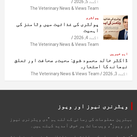
اگست 5, 2026
The Veterinary News & Views Team
پولٹری
پولٹری کی غذائیت میں وٹامنز کی
اہمیت
اگست 4, 2026
The Veterinary News & Views Team
اہم خبریں
ڈاکٹر خالد محمود شوق: محبت، صحافت اور تعلق
نبھانے کا استعارہ
اگست 3, 2026
The Veterinary News & Views Team
ویٹرنری نیوز اور ویوز
بہترین معلومات کی رسائی کے لئے ہم "دی ویٹرنری نیوز
اور ویوز"، ویب سائٹ پر خوش آمدید کہتے ہیں۔