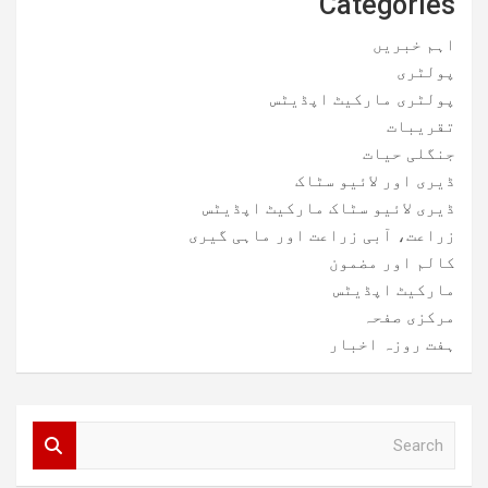
Categories
اہم خبریں
پولٹری
پولٹری مارکیٹ اپڈیٹس
تقریبات
جنگلی حیات
ڈیری اور لائیو سٹاک
ڈیری لائیو سٹاک مارکیٹ اپڈیٹس
زراعت، آبی زراعت اور ماہی گیری
کالم اور مضمون
مارکیٹ اپڈیٹس
مرکزی صفحہ
ہفت روزہ اخبار
S
e
a