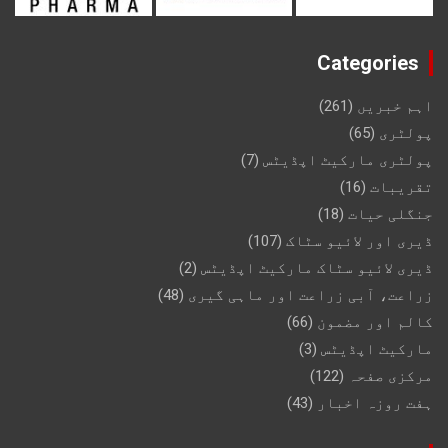
Categories
اہم خبریں
(261)
پولٹری
(65)
پولٹری مارکیٹ اپڈیٹس
(7)
تقریبات
(16)
جنگلی حیات
(18)
ڈیری اور لائیو سٹاک
(107)
ڈیری لائیو سٹاک مارکیٹ اپڈیٹس
(2)
زراعت، آبی زراعت اور ماہی گیری
(48)
کالم اور مضمون
(66)
مارکیٹ اپڈیٹس
(3)
مرکزی صفحہ
(122)
ہفت روزہ اخبار
(43)