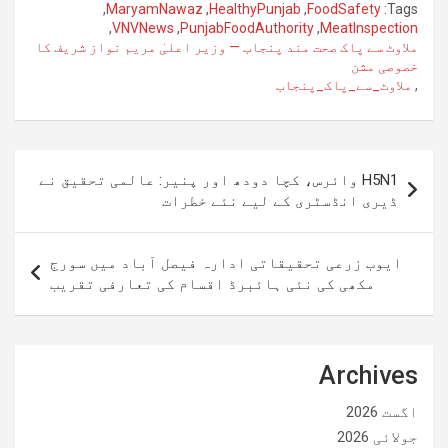
,
MaryamNawaz
,
HealthyPunjab
,
FoodSafety
Tags:
,
VNVNews
,
PunjabFoodAuthority
,
MeatInspection
ملاوٹ سے پاک صحت مند پنجاب — وزیر اعلیٰ مریم نواز شریف کا
خصوصی مشن
,
ملاوٹ_سے_پاک_پنجاب
پوسٹوں
H5N1 وائرس، کچا دودھ اور پنیر: عالمی تحقیق نے
کی
ڈیری انڈسٹری کے لیے نئے خطرات
نیویگیشن
ایوب زرعی تحقیقاتی ادارہ فیصل آباد میں سورج
مکھی کی نئی ہائبرڈ اقسام کی تعارفی تقریب
Archives
اگست 2026
جولائی 2026