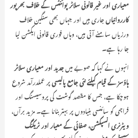
معیاری اور غیر قانونی سلاٹر پوائنٹس کے خلاف بھرپور
کارروائیاں
جاری ہیں اور جہاں بھی سنگین خلاف
ورزیاں سامنے آتی ہیں، وہاں فوری قانونی ایکشن لیا
جا رہا ہے۔
انہوں نے کہا کہ صوبے میں
جدید اور معیاری سلاٹر
ہاؤسز کے قیام کیلئے نئی جامع پالیسی
پر عملدرآمد شروع
ہوچکا ہے، جس کا مقصد گوشت کی پروسیسنگ اور
فراہمی کو سائنسی بنیادوں پر بہتر بنانا ہے۔ مزید برآں،
ویٹرنری انسپکشن، صفائی کے معیار اور ٹریکنگ