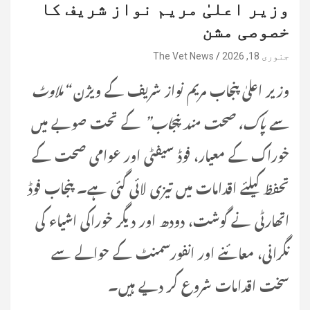
وزیر اعلیٰ مریم نواز شریف کا
خصوصی مشن
جنوری 18, 2026
The Vet News
وزیر اعلیٰ پنجاب مریم نواز شریف کے ویژن
“ملاوٹ
سے پاک، صحت مند پنجاب”
کے تحت صوبے میں
خوراک کے معیار، فوڈ سیفٹی اور عوامی صحت کے
تحفظ کیلئے اقدامات میں تیزی لائی گئی ہے۔ پنجاب فوڈ
اتھارٹی نے گوشت، دودھ اور دیگر خوراکی اشیاء کی
نگرانی، معائنے اور انفورسمنٹ کے حوالے سے
سخت اقدامات شروع کر دیے ہیں۔