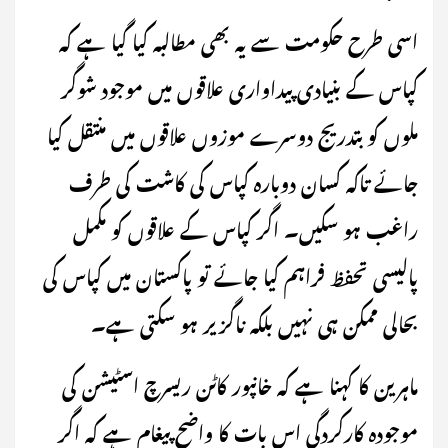
اسی طرح حکومت سے یہ بھی مطالبہ کیا گیا ہے کہ
کپاس کے بنیادی پیداواری علاقوں میں موجود شوگر
ملوں کو بتدریج دوسرے موزوں علاقوں میں منتقل کیا
جائے تاکہ کسان دوبارہ کپاس کی کاشت کی طرف
راغب ہو سکیں۔ اگر کپاس کے علاقوں کو مکمل
پالیسی تحفظ فراہم کیا جائے تو پاکستان میں کپاس کی
بحالی ممکن ہی نہیں بلکہ ناگزیر ہو سکتی ہے۔
ماہرین کا کہنا ہے کہ خانپور کاٹن ریسرچ اسٹیشن کی
موجودہ کارکردگی اس بات کا واضح پیغام ہے کہ اگر