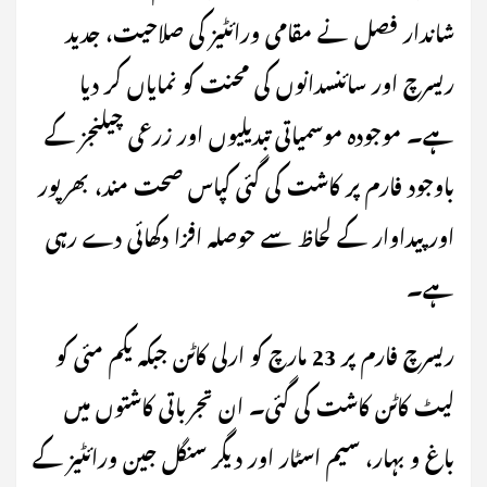
شاندار فصل نے مقامی ورائٹیز کی صلاحیت، جدید
ریسرچ اور سائنسدانوں کی محنت کو نمایاں کر دیا
ہے۔ موجودہ موسمیاتی تبدیلیوں اور زرعی چیلنجز کے
باوجود فارم پر کاشت کی گئی کپاس صحت مند، بھرپور
اور پیداوار کے لحاظ سے حوصلہ افزا دکھائی دے رہی
ہے۔
ریسرچ فارم پر 23 مارچ کو ارلی کاٹن جبکہ یکم مئی کو
لیٹ کاٹن کاشت کی گئی۔ ان تجرباتی کاشتوں میں
باغ و بہار، سیم اسٹار اور دیگر سنگل جین ورائٹیز کے