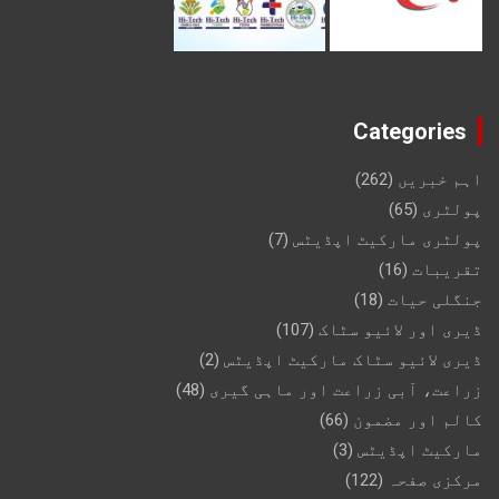
Categories
اہم خبریں
(262)
پولٹری
(65)
پولٹری مارکیٹ اپڈیٹس
(7)
تقریبات
(16)
جنگلی حیات
(18)
ڈیری اور لائیو سٹاک
(107)
ڈیری لائیو سٹاک مارکیٹ اپڈیٹس
(2)
زراعت، آبی زراعت اور ماہی گیری
(48)
کالم اور مضمون
(66)
مارکیٹ اپڈیٹس
(3)
مرکزی صفحہ
(122)