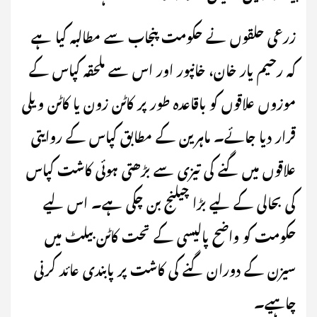
زرعی حلقوں نے حکومت پنجاب سے مطالبہ کیا ہے
کہ رحیم یار خان، خانپور اور اس سے ملحقہ کپاس کے
موزوں علاقوں کو باقاعدہ طور پر کاٹن زون یا کاٹن ویلی
قرار دیا جائے۔ ماہرین کے مطابق کپاس کے روایتی
علاقوں میں گنے کی تیزی سے بڑھتی ہوئی کاشت کپاس
کی بحالی کے لیے بڑا چیلنج بن چکی ہے۔ اس لیے
حکومت کو واضح پالیسی کے تحت کاٹن بیلٹ میں
سیزن کے دوران گنے کی کاشت پر پابندی عائد کرنی
چاہیے۔