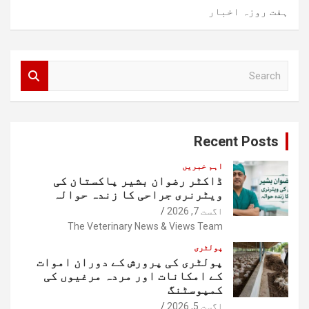
ہفت روزہ اخبار
S
e
a
r
c
Recent Posts
h
اہم خبریں
ڈاکٹر رضوان بشیر پاکستان کی
ویٹرنری جراحی کا زندہ حوالہ
اگست 7, 2026
The Veterinary News & Views Team
پولٹری
پولٹری کی پرورش کے دوران اموات
کے امکانات اور مردہ مرغیوں کی
کمپوسٹنگ
اگست 5, 2026