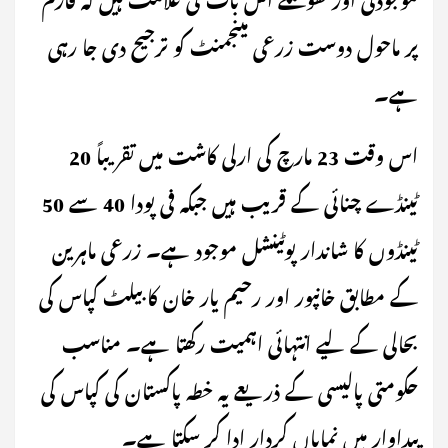
پر ماحول دوست زرعی مینجمنٹ کو ترجیح دی جا رہی
ہے۔
اس وقت 23 مارچ کی ارلی کاشت میں تقریباً 20
ٹینڈے چنائی کے قریب ہیں جبکہ فی پودا 40 سے 50
ٹینڈوں کا شاندار پوٹینشل موجود ہے۔ زرعی ماہرین
کے مطابق خانپور اور رحیم یار خان کا بیلٹ کپاس کی
بحالی کے لیے انتہائی اہمیت رکھتا ہے۔ مناسب
حکومتی پالیسی کے ذریعے یہ خطہ پاکستان کی کپاس کی
پیداوار میں نمایاں کردار ادا کر سکتا ہے۔