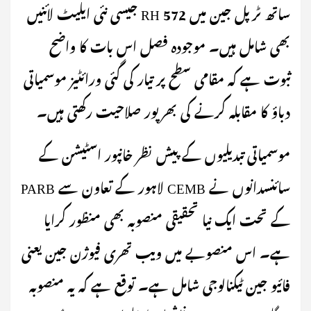
ساتھ ٹرپل جین میں RH 572 جیسی نئی ایلیٹ لائنیں
بھی شامل ہیں۔ موجودہ فصل اس بات کا واضح
ثبوت ہے کہ مقامی سطح پر تیار کی گئی ورائٹیز موسمیاتی
دباؤ کا مقابلہ کرنے کی بھرپور صلاحیت رکھتی ہیں۔
موسمیاتی تبدیلیوں کے پیش نظر خانپور اسٹیشن کے
سائنسدانوں نے CEMB لاہور کے تعاون سے PARB
کے تحت ایک نیا تحقیقی منصوبہ بھی منظور کرایا
ہے۔ اس منصوبے میں ویب تھری فیوژن جین یعنی
فائیو جین ٹیکنالوجی شامل ہے۔ توقع ہے کہ یہ منصوبہ