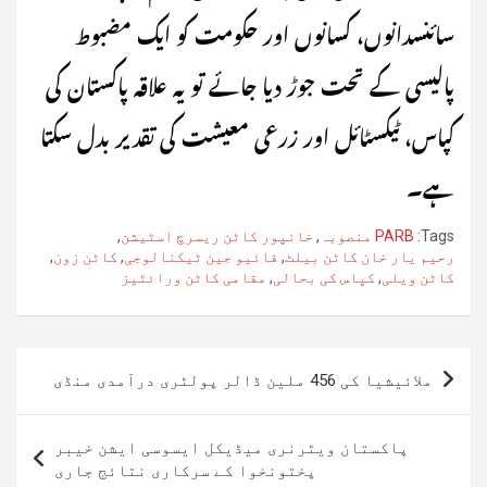
سائنسدانوں، کسانوں اور حکومت کو ایک مضبوط
پالیسی کے تحت جوڑ دیا جائے تو یہ علاقہ پاکستان کی
کپاس، ٹیکسٹائل اور زرعی معیشت کی تقدیر بدل سکتا
ہے۔
Tags:
PARB منصوبہ
,
خانپور کاٹن ریسرچ اسٹیشن
,
رحیم یار خان کاٹن بیلٹ
,
فائیو جین ٹیکنالوجی
,
کاٹن زون
,
کاٹن ویلی
,
کپاس کی بحالی
,
مقامی کاٹن ورائٹیز
پوسٹوں
ملائیشیا کی 456 ملین ڈالر پولٹری درآمدی منڈی
کی
نیویگیشن
پاکستان ویٹرنری میڈیکل ایسوسی ایشن خیبر
پختونخوا کے سرکاری نتائج جاری