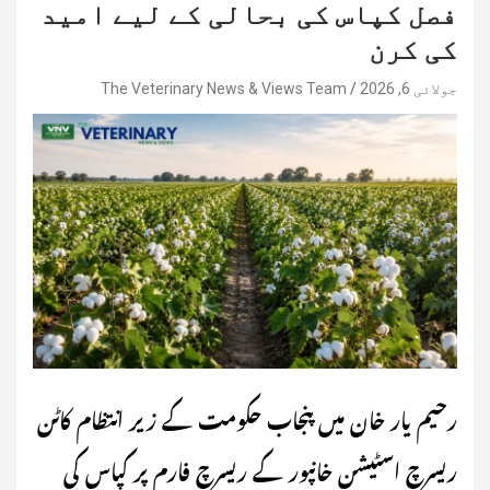
فصل کپاس کی بحالی کے لیے امید
کی کرن
جولائی 6, 2026
The Veterinary News & Views Team
رحیم یار خان میں پنجاب حکومت کے زیر انتظام کاٹن
ریسرچ اسٹیشن خانپور کے ریسرچ فارم پر کپاس کی