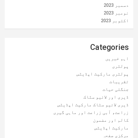
دسمبر 2023
نومبر 2023
اکتوبر 2023
Categories
اہم خبریں
پولٹری
پولٹری مارکیٹ اپڈیٹس
تقریبات
جنگلی حیات
ڈیری اور لائیو سٹاک
ڈیری لائیو سٹاک مارکیٹ اپڈیٹس
زراعت، آبی زراعت اور ماہی گیری
کالم اور مضمون
مارکیٹ اپڈیٹس
مرکزی صفحہ