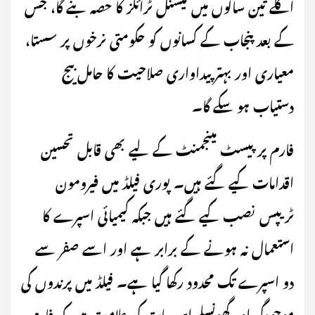
اگلے تین سالوں میں نیشنل ٹرائلز کا حصہ بنے گا، جس
کے بعد پنجاب کے کسانوں کو حکومتی نرخوں پر سستا،
معیاری اور بہتر پیداواری صلاحیت کا حامل بیج
دستیاب ہو سکے گا۔
فارم پر پیسٹ مینجمنٹ کے لیے بھی قابل تحسین
اقدامات کیے گئے ہیں۔ پوری فیلڈ میں فیرومون
ٹریپس نصب کیے گئے ہیں جبکہ کیمیائی اسپرے کا
استعمال نہ ہونے کے برابر ہے اور اسے صفر سے
دو اسپرے تک محدود رکھا گیا ہے۔ فیلڈ میں پرندوں کی
موجودگی اور گھونسلے اس بات کی علامت ہیں کہ فارم