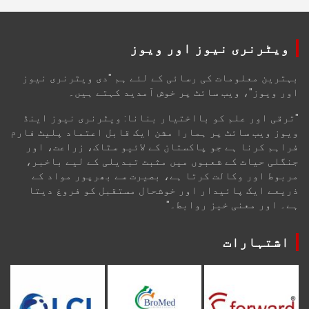
ویٹرنری نیوز اور ویوز
بہترین معلومات کی رسائی کے لئے ہم "دی ویٹرنری نیوز
اور ویوز"، ویب سائٹ پر خوش آمدید کہتے ہیں۔
"ترقی اور علم کو بااختیار بنانا: ویٹرنری نیوز اینڈ
ویوز ویب سائٹ پر ہمارا مشن ایک قابل اعتماد پلیٹ فارم
فراہم کرنا ہے جو پاکستان کے لائیو سٹاک، زراعت، اور
جنگلی حیات کے شعبوں میں مثبت تبدیلی کے لیے باخبر،
مربوط اور وکالت کرتا ہے، بصیرت سے بھرپور مواد کے
ذریعے ایک پائیدار اور خوشحال مستقبل کو فروغ دیتا
ہے۔ اور معنی خیز روابط۔"
اشتہارات