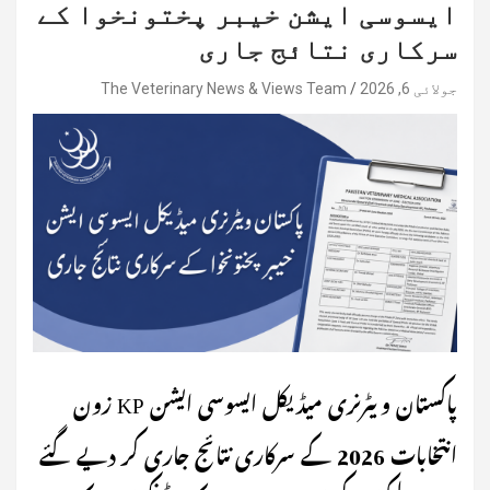
ایسوسی ایشن خیبر پختونخوا کے
سرکاری نتائج جاری
جولائی 6, 2026
The Veterinary News & Views Team
پاکستان ویٹرنری میڈیکل ایسوسی ایشن KP زون
انتخابات 2026 کے سرکاری نتائج جاری کر دیے گئے