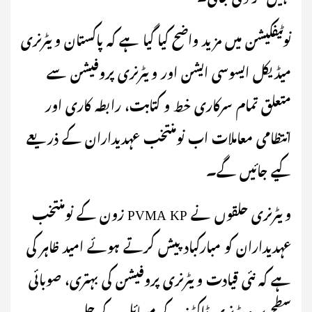
نوٹیفکیشن میں مزید واضح کیا گیا ہے کہ پاکستان ویٹرنری
میڈیکل ایسوسی ایشن اور ویٹرنری پروفیشن سے
متعلق تمام سرکاری خط و کتابت، رابطہ کاری اور
انتظامی معاملات اب نومنتخب عہدیداران کے ذریعے
کیے جائیں گے۔
ویٹرنری حلقوں نے PVMA KP زون کے نومنتخب
عہدیداران کو مبارکباد پیش کرتے ہوئے امید ظاہر کی
ہے کہ نئی قیادت ویٹرنری پروفیشن کی بہتری، صوبائی
سطح پر ویٹرنری ڈاکٹرز کے مسائل کے حل،