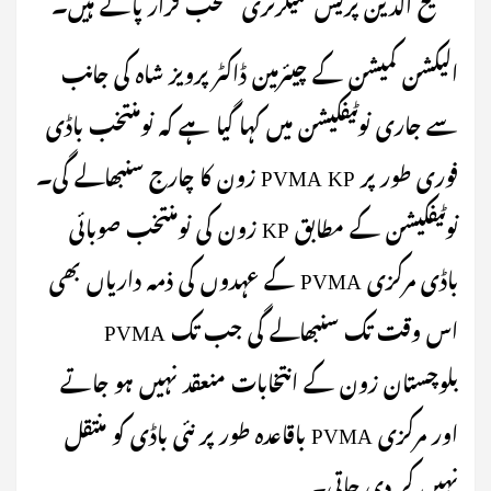
فصیح الدین پریس سیکرٹری منتخب قرار پائے ہیں۔
الیکشن کمیشن کے چیئرمین ڈاکٹر پرویز شاہ کی جانب
سے جاری نوٹیفکیشن میں کہا گیا ہے کہ نومنتخب باڈی
فوری طور پر PVMA KP زون کا چارج سنبھالے گی۔
نوٹیفکیشن کے مطابق KP زون کی نومنتخب صوبائی
باڈی مرکزی PVMA کے عہدوں کی ذمہ داریاں بھی
اس وقت تک سنبھالے گی جب تک PVMA
بلوچستان زون کے انتخابات منعقد نہیں ہو جاتے
اور مرکزی PVMA باقاعدہ طور پر نئی باڈی کو منتقل
نہیں کر دی جاتی۔