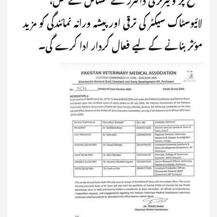
لائیوسٹاک سیکٹر کی ترقی اور پیشہ ورانہ نمائندگی کو مزید
مؤثر بنانے کے لیے فعال کردار ادا کرے گی۔