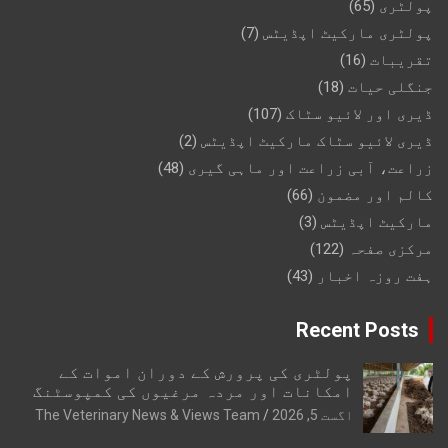
پولٹری
(65)
پولٹری مارکیٹ اپڈیٹس
(7)
تقریبات
(16)
جنگلی حیات
(18)
ڈیری اور لائیو سٹاک
(107)
ڈیری لائیو سٹاک مارکیٹ اپڈیٹس
(2)
زراعت، آبی زراعت اور ماہی گیری
(48)
کالم اور مضمون
(66)
مارکیٹ اپڈیٹس
(3)
مرکزی صفحہ
(122)
ہفت روزہ اخبار
(43)
Recent Posts
پولٹری کی پرورش کے دوران اموات کے
امکانات اور مردہ مرغیوں کی کمپوسٹنگ
اگست 5, 2026
The Veterinary News & Views Team