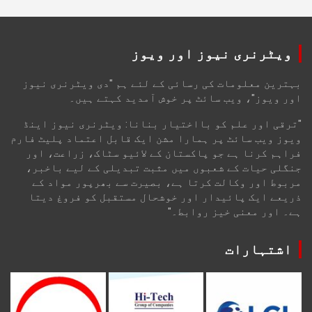
ویٹرنری نیوز اور ویوز
بہترین معلومات کی رسائی کے لئے ہم "دی ویٹرنری نیوز
اور ویوز"، ویب سائٹ پر خوش آمدید کہتے ہیں۔
"ترقی اور علم کو بااختیار بنانا: ویٹرنری نیوز اینڈ
ویوز ویب سائٹ پر ہمارا مشن ایک قابل اعتماد پلیٹ فارم
فراہم کرنا ہے جو پاکستان کے لائیو سٹاک، زراعت، اور
جنگلی حیات کے شعبوں میں مثبت تبدیلی کے لیے باخبر،
مربوط اور وکالت کرتا ہے، بصیرت سے بھرپور مواد کے
ذریعے ایک پائیدار اور خوشحال مستقبل کو فروغ دیتا
ہے۔ اور معنی خیز روابط۔"
اشتہارات