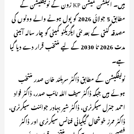
ہیں۔ الیکشن کمیشن KP زون کے نوٹیفکیشن کے
مطابق 5 جولائی 2026 کو پول ہونے والے ووٹوں کی
مصدقہ گنتی کے بعد نئی ایگزیکٹو کمیٹی کو چار سالہ آئینی
مدت 2026 تا 2030 کے لیے منتخب قرار دے دیا گیا
ہے۔
نوٹیفکیشن کے مطابق ڈاکٹر سربلند خان صدر منتخب
ہوئے ہیں جبکہ ڈاکٹر سیف اللہ نائب صدر، ڈاکٹر فواد
احمد جنرل سیکرٹری، ڈاکٹر شیر بہادر جوائنٹ سیکرٹری،
ڈاکٹر ممرز خوشحال گیگیانی فنانس سیکرٹری اور ڈاکٹر