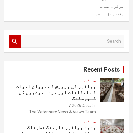
مرکزی صفحہ
ہفت روزہ اخبار
S
e
a
r
c
Recent Posts
h
پولٹری
پولٹری کی پرورش کے دوران اموات
کے امکانات اور مردہ مرغیوں کی
کمپوسٹنگ
اگست 5, 2026
The Veterinary News & Views Team
پولٹری
جدید پولٹری فارمنگ خطرناک