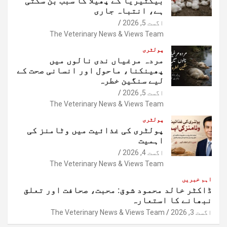
بیکٹیریا کے پھیلا کا سبب بن سکتی
ہے، انتباہ جاری
اگست 5, 2026
The Veterinary News & Views Team
پولٹری
مردہ مرغیاں ندی نالوں میں
پھینکنا، ماحول اور انسانی صحت کے
لیے سنگین خطرہ
اگست 5, 2026
The Veterinary News & Views Team
پولٹری
پولٹری کی غذائیت میں وٹامنز کی
اہمیت
اگست 4, 2026
The Veterinary News & Views Team
اہم خبریں
ڈاکٹر خالد محمود شوق: محبت، صحافت اور تعلق
نبھانے کا استعارہ
اگست 3, 2026
The Veterinary News & Views Team