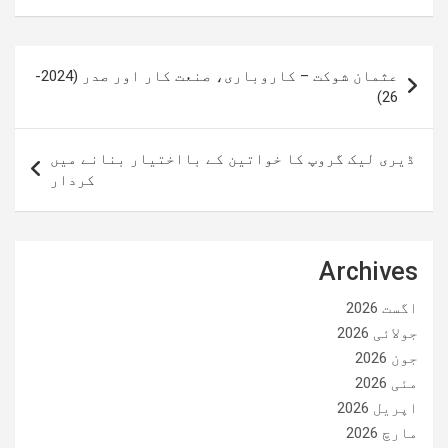
پوسٹوں
عثمان شوکت – کاروباری، صنعت کار اور صدر (2024-
کی
26)
نیویگیشن
ڈیری لیک گروپ کا خواتین کے بااختیار بنانے میں
کردار
Archives
اگست 2026
جولائی 2026
جون 2026
مئی 2026
اپریل 2026
مارچ 2026