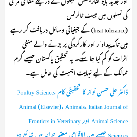
کی نسلوں میں ہیٹ ٹالرنس
(heat tolerance) کے جینیاتی وسائل دریافت کر رہے
ہیں تاکہ پیداوار اور کارکردگی پر پڑنے والے منفی
اثرات کو کم کیا جا سکے۔ یہ تحقیق پاکستان جیسے گرم
ممالک کے لیے نہایت اہمیت کی حامل ہے۔
ڈاکٹر علی حسن نواز کا تحقیقی کام Poultry Science،
Animal (Elsevier)، Animals، Italian Journal of
Animal Science اور Frontiers in Veterinary
Sciences جیسے بین الاقوامی معتبر جرائد میں شائع ہو