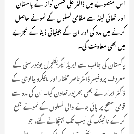
اس منصوبے میں ڈاکٹر علی حسن نواز نے پاکستان
اور تھائی لینڈ سے مقامی نسلوں کے نمونے حاصل
کرنے میں مدد کی اور ان کے جینیاتی ڈیٹا کے تجزیے
میں بھی معاونت کی۔
پاکستان کی جانب سے ایریڈ ایگریکلچرل یونیورسٹی کے
معروف پروفیسر ڈاکٹر ناصر مختار اور مائیکروبیالوجی کے
ڈاکٹر ابرار نے بھی بھرپور تعاون کیا۔ ان کی مدد سے
قومی سطح پر پائی جانے والی نسلوں کے نمونے جمع
کر کے نانجنگ کی لیب تک پہنچائے گئے، جو
پاکستان–چین سائنسی تعاون کی ایک بہترین مثال