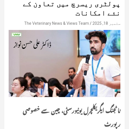
پولٹری ریسرچ میں تعاون کے
نئے امکانات
ستمبر 18, 2025
The Veterinary News & Views Team
نانجنگ ایگریکلچرل یونیورسٹی، چین سے خصوصی
رپورٹ