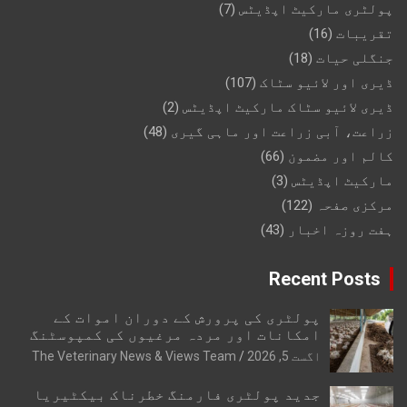
پولٹری مارکیٹ اپڈیٹس
(7)
تقریبات
(16)
جنگلی حیات
(18)
ڈیری اور لائیو سٹاک
(107)
ڈیری لائیو سٹاک مارکیٹ اپڈیٹس
(2)
زراعت، آبی زراعت اور ماہی گیری
(48)
کالم اور مضمون
(66)
مارکیٹ اپڈیٹس
(3)
مرکزی صفحہ
(122)
ہفت روزہ اخبار
(43)
Recent Posts
پولٹری کی پرورش کے دوران اموات کے
امکانات اور مردہ مرغیوں کی کمپوسٹنگ
اگست 5, 2026
The Veterinary News & Views Team
جدید پولٹری فارمنگ خطرناک بیکٹیریا