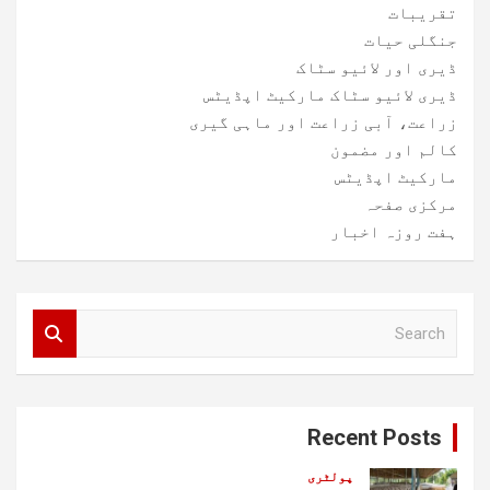
تقریبات
جنگلی حیات
ڈیری اور لائیو سٹاک
ڈیری لائیو سٹاک مارکیٹ اپڈیٹس
زراعت، آبی زراعت اور ماہی گیری
کالم اور مضمون
مارکیٹ اپڈیٹس
مرکزی صفحہ
ہفت روزہ اخبار
S
e
a
r
c
Recent Posts
h
پولٹری