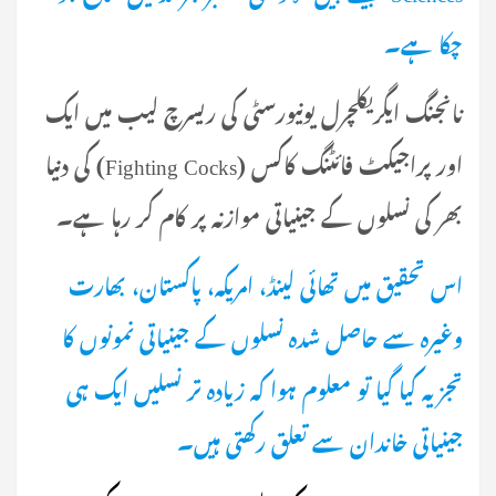
چکا ہے۔
نانجنگ ایگریکلچرل یونیورسٹی کی ریسرچ لیب میں ایک
اور پراجیکٹ فائٹنگ کاکس (Fighting Cocks) کی دنیا
بھر کی نسلوں کے جینیاتی موازنہ پر کام کر رہا ہے۔
اس تحقیق میں تھائی لینڈ، امریکہ، پاکستان، بھارت
وغیرہ سے حاصل شدہ نسلوں کے جینیاتی نمونوں کا
تجزیہ کیا گیا تو معلوم ہوا کہ زیادہ تر نسلیں ایک ہی
جینیاتی خاندان سے تعلق رکھتی ہیں۔