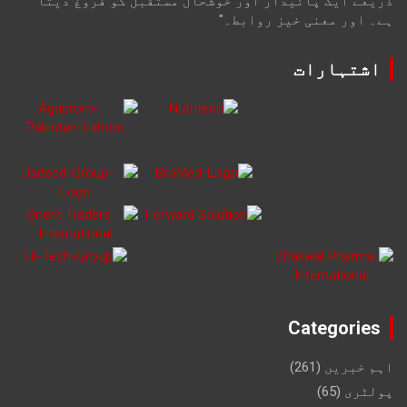
ذریعے ایک پائیدار اور خوشحال مستقبل کو فروغ دیتا
ہے۔ اور معنی خیز روابط۔"
اشتہارات
Categories
اہم خبریں
(261)
پولٹری
(65)