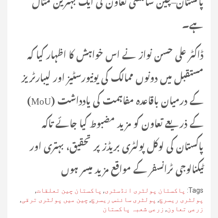
ہے۔
ڈاکٹر علی حسن نواز نے اس خواہش کا اظہار کیا کہ
مستقبل میں دونوں ممالک کی یونیورسٹیز اور لیبارٹریز
کے درمیان باقاعدہ مفاہمت کی یادداشت (MoU)
کے ذریعے تعاون کو مزید مضبوط کیا جائے تاکہ
پاکستان کی لوکل پولٹری بریڈز پر تحقیق، بہتری اور
ٹیکنالوجی ٹرانسفر کے مواقع مزید میسر ہوں
Tags:
پاکستان پولٹری انڈسٹری
,
پاکستان چین تعلقات
,
پولٹری ریسرچ
,
پولٹری سائنس ریسرچ
,
چین میں پولٹری ترقی
,
زرعی تعاون
,
زرعی شعبہ پاکستان