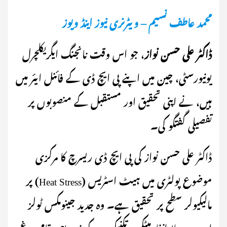
محمد عاطف نسیم – ویٹرنری نیوز اینڈ ویوز
ڈاکٹر علی حسن نواز
، جو اس وقت نانجنگ ایگریکلچرل
یونیورسٹی، چین میں اپنے پی ایچ ڈی کے فائنل ایئر میں
ہیں، نے اپنی تحقیق اور مستقبل کے منصوبوں پر
تفصیلی گفتگو کی۔
ڈاکٹر علی حسن نواز کی پی ایچ ڈی ریسرچ کا مرکزی
موضوع پولٹری میں ہیٹ اسٹریس (Heat Stress) پر
مالیکیولر سطح پر تحقیق ہے۔ وہ جدید جینومکس ٹولز
اور جدید بایوانفارمیٹکس تکنیکوں کے ذریعے مقامی مرغی