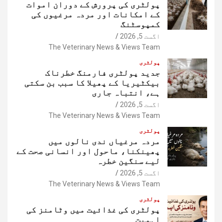
پولٹری کی پرورش کے دوران اموات
کے امکانات اور مردہ مرغیوں کی
کمپوسٹنگ
اگست 5, 2026
The Veterinary News & Views Team
پولٹری
جدید پولٹری فارمنگ خطرناک
بیکٹیریا کے پھیلا کا سبب بن سکتی
ہے، انتباہ جاری
اگست 5, 2026
The Veterinary News & Views Team
پولٹری
مردہ مرغیاں ندی نالوں میں
پھینکنا، ماحول اور انسانی صحت کے
لیے سنگین خطرہ
اگست 5, 2026
The Veterinary News & Views Team
پولٹری
پولٹری کی غذائیت میں وٹامنز کی
اہمیت