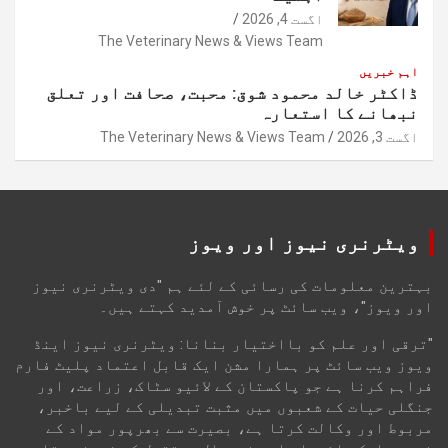
اگست 4, 2026
The Veterinary News & Views Team
اہم خبریں
ڈاکٹر خالد محمود شوق: محبت، صحافت اور تعلق
نبھانے کا استعارہ
اگست 3, 2026
The Veterinary News & Views Team
ویٹرنری نیوز اور ویوز
بہترین معلومات کی رسائی کے لئے ہم "دی ویٹرنری نیوز
اور ویوز"، ویب سائٹ پر خوش آمدید کہتے ہیں۔
"ترقی اور علم کو بااختیار بنانا: ویٹرنری نیوز اینڈ
ویوز ویب سائٹ پر ہمارا مشن ایک قابل اعتماد پلیٹ فارم
فراہم کرنا ہے جو پاکستان کے لائیو سٹاک، زراعت، اور
جنگلی حیات کے شعبوں میں مثبت تبدیلی کے لیے باخبر،
مربوط اور وکالت کرتا ہے، بصیرت سے بھرپور مواد کے