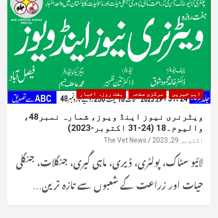
اہم خبریں
مرکزی صفحہ
ہفت روزہ اخبار
ویٹرنری نیوز اینڈ ویوز، شمارہ نمبر48،
والیوم۔18 (24-31 اکتوبر-2023)
اکتوبر 29, 2023
The Vet News
لائیو سٹاک، پولٹری، ڈیری، ماہی گیری، جنگلات، جنگلی
حیات اور زراعت کے شعبوں سے تازہ ترین…