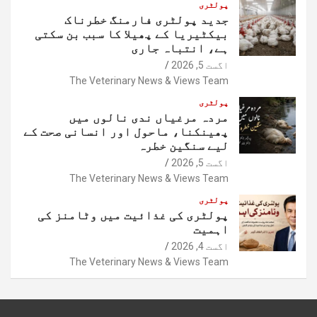
پولٹری
جدید پولٹری فارمنگ خطرناک
بیکٹیریا کے پھیلا کا سبب بن سکتی
ہے، انتباہ جاری
اگست 5, 2026
The Veterinary News & Views Team
پولٹری
مردہ مرغیاں ندی نالوں میں
پھینکنا، ماحول اور انسانی صحت کے
لیے سنگین خطرہ
اگست 5, 2026
The Veterinary News & Views Team
پولٹری
پولٹری کی غذائیت میں وٹامنز کی
اہمیت
اگست 4, 2026
The Veterinary News & Views Team