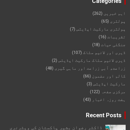
Categories
اہم خبریں
(262)
پولٹری
(65)
پولٹری مارکیٹ اپڈیٹس
(7)
تقریبات
(16)
جنگلی حیات
(18)
ڈیری اور لائیو سٹاک
(107)
ڈیری لائیو سٹاک مارکیٹ اپڈیٹس
(2)
زراعت، آبی زراعت اور ماہی گیری
(48)
کالم اور مضمون
(66)
مارکیٹ اپڈیٹس
(3)
مرکزی صفحہ
(122)
ہفت روزہ اخبار
(43)
Recent Posts
ڈاکٹر رضوان بشیر پاکستان کی ویٹرنری