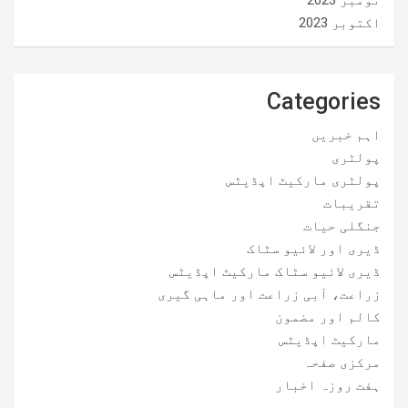
نومبر 2023
اکتوبر 2023
Categories
اہم خبریں
پولٹری
پولٹری مارکیٹ اپڈیٹس
تقریبات
جنگلی حیات
ڈیری اور لائیو سٹاک
ڈیری لائیو سٹاک مارکیٹ اپڈیٹس
زراعت، آبی زراعت اور ماہی گیری
کالم اور مضمون
مارکیٹ اپڈیٹس
مرکزی صفحہ
ہفت روزہ اخبار