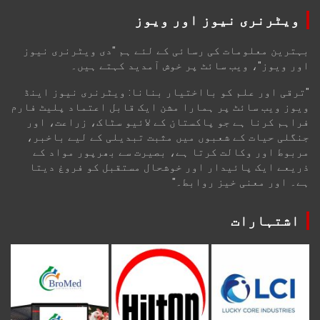
ویٹرنری نیوز اور ویوز
بہترین معلومات کی رسائی کے لئے ہم "دی ویٹرنری نیوز
اور ویوز"، ویب سائٹ پر خوش آمدید کہتے ہیں۔
"ترقی اور علم کو بااختیار بنانا: ویٹرنری نیوز اینڈ
ویوز ویب سائٹ پر ہمارا مشن ایک قابل اعتماد پلیٹ فارم
فراہم کرنا ہے جو پاکستان کے لائیو سٹاک، زراعت، اور
جنگلی حیات کے شعبوں میں مثبت تبدیلی کے لیے باخبر،
مربوط اور وکالت کرتا ہے، بصیرت سے بھرپور مواد کے
ذریعے ایک پائیدار اور خوشحال مستقبل کو فروغ دیتا
ہے۔ اور معنی خیز روابط۔"
اشتہارات