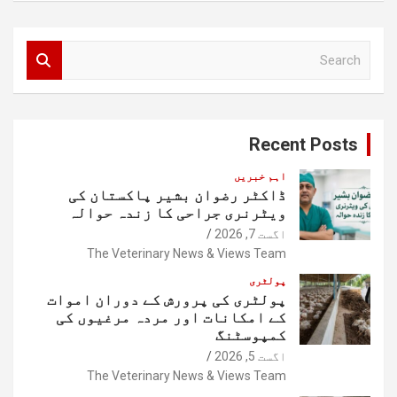
S
e
a
r
c
Recent Posts
h
اہم خبریں
ڈاکٹر رضوان بشیر پاکستان کی
ویٹرنری جراحی کا زندہ حوالہ
اگست 7, 2026
The Veterinary News & Views Team
پولٹری
پولٹری کی پرورش کے دوران اموات
کے امکانات اور مردہ مرغیوں کی
کمپوسٹنگ
اگست 5, 2026
The Veterinary News & Views Team