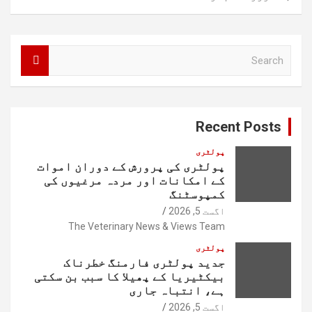
S
e
a
r
c
Recent Posts
h
پولٹری
پولٹری کی پرورش کے دوران اموات
کے امکانات اور مردہ مرغیوں کی
کمپوسٹنگ
اگست 5, 2026
The Veterinary News & Views Team
پولٹری
جدید پولٹری فارمنگ خطرناک
بیکٹیریا کے پھیلا کا سبب بن سکتی
ہے، انتباہ جاری
اگست 5, 2026