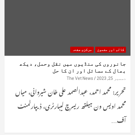
کالم اور مضمون
مرکزی صفحہ
جانوروں کی منڈیوں میں نقل وحمل، دیکھ
بھال کے مسائل اور ان کا حل
دسمبر 25, 2023
The Vet News
تحریر: محمد احمد، عبدالصمد علی خان شیروانی، میاں
محمد اویس ون ہیلتھ ریسرچ لیبارٹری، ڈیپارٹمنٹ
آف…