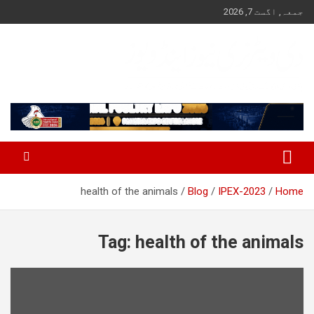
Ski
جمعہ, اگست 7, 2026
t
conten
Pakistan's Trusted Veterinary, Dairy, Poultry & Agriculture News
The Veterinary News & Views
health of the animals
Blog
IPEX-2023
Home
Tag:
health of the animals