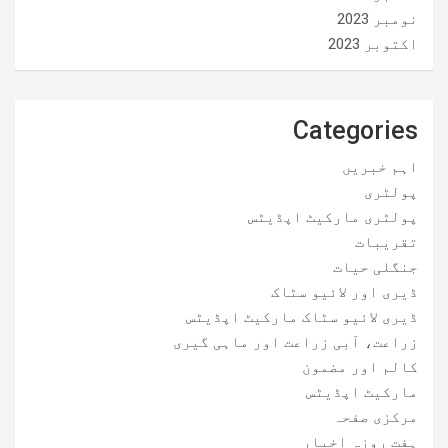
نومبر 2023
اکتوبر 2023
Categories
اہم خبریں
پولٹری
پولٹری مارکیٹ اپڈیٹس
تقریبات
جنگلی حیات
ڈیری اور لائیو سٹاک
ڈیری لائیو سٹاک مارکیٹ اپڈیٹس
زراعت، آبی زراعت اور ماہی گیری
کالم اور مضمون
مارکیٹ اپڈیٹس
مرکزی صفحہ
ہفت روزہ اخبار