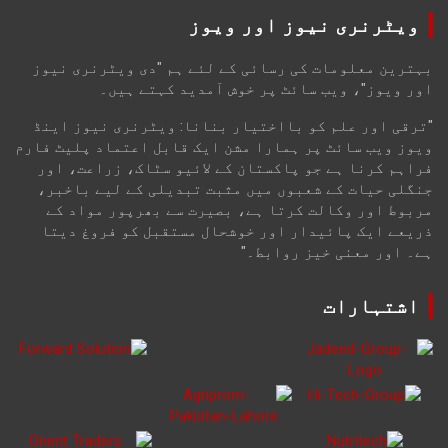
ویٹرنری نیوز اور ویوز
بہترین معلومات کی رسائی کے لئے ہم "دی ویٹرنری نیوز
اور ویوز"، ویب سائٹ پر خوش آمدید کہتے ہیں۔
"ترقی اور علم کو بااختیار بنانا: ویٹرنری نیوز اینڈ
ویوز ویب سائٹ پر ہمارا مشن ایک قابل اعتماد پلیٹ فارم
فراہم کرنا ہے جو پاکستان کے لائیو سٹاک، زراعت، اور
جنگلی حیات کے شعبوں میں مثبت تبدیلی کے لیے باخبر،
مربوط اور وکالت کرتا ہے، بصیرت سے بھرپور مواد کے
ذریعے ایک پائیدار اور خوشحال مستقبل کو فروغ دیتا
ہے۔ اور معنی خیز روابط۔"
اشتہارات