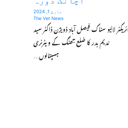
اچانک دورہ
مارچ 1, 2024
The Vet News
ئریکٹر لائیو سٹاک فیصل آباد ڈویژن ڈاکٹر سید
ندیم بدر کا ضلع جھنگ کے ویٹرنری
ہسپتالوں…