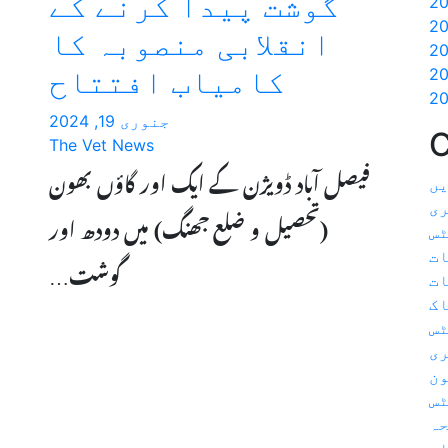
گوشت پیدا کرنے کے
انقلابی منصوبہ کا
کامیاب افتتاح
جنوری 19, 2024
C
The Vet News
فیصل آباد ڈویژن کے ایک اور گاؤں بھون
یں
ی
(تحصیل و ضلع جھنگ) میں دودھ اور
ٹس
ت
گوشت…
ات
اک
ٹس
ری
ون
س
حہ
ار