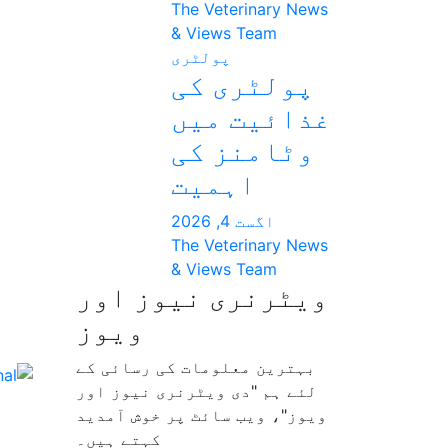
The Veterinary News
& Views Team
پولٹری
پولٹری کی
غذائیت میں
وٹامنز کی
اہمیت
اگست 4, 2026
The Veterinary News
& Views Team
ویٹرنری نیوز اور
ویوز
بہترین معلومات کی رسائی کے
لئے ہم "دی ویٹرنری نیوز اور
ویوز"، ویب سائٹ پر خوش آمدید
کہتے ہیں۔