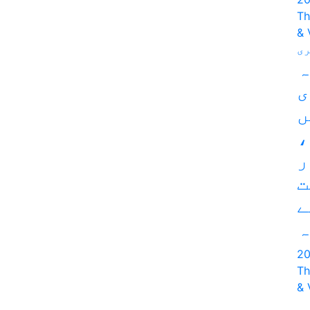
Th
& 
ی
ہ
ی
ں
،
ر
ت
ے
ہ
Th
& 