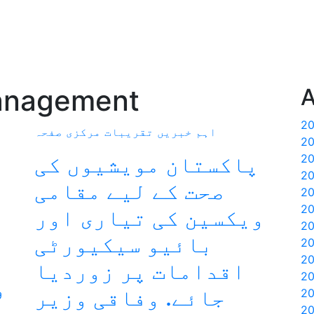
anagement
A
اہم خبریں
تقریبات
مرکزی صفحہ
پاکستان مویشیوں کی
صحت کے لیے مقامی
ویکسین کی تیاری اور
بائیو سیکیورٹی
اقدامات پر زوردیا
و
جائے. وفاقی وزیر