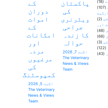
ت
(18)
پاکستان
کے
(107)
کی
دوران
ارکیٹ
ویٹرنری
اموات
س
(2)
 اور
جراحی
کے
(48)
کا زندہ
امکانات
(66)
حوالہ
اور
س
(3)
(122)
مردہ
اگست 7, 2026
(43)
مرغیوں
The Veterinary
News & Views
کی
Team
کمپوسٹنگ
اگست 5, 2026
The Veterinary
News & Views
Team