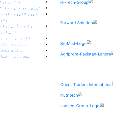
جنگلی حیا
ڈیری اور لائیو سٹاک
ڈیری لائیو سٹاک م
اپڈیٹ
زراعت، آبی زراعت
ماہی گیری
کالم اور مضمون
مارکیٹ اپڈیٹ
مرکزی صفحہ
ہفت روزہ اخبار