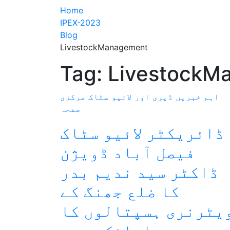
Home
IPEX-2023
Blog
LivestockManagement
Tag:
LivestockM
اہم خبریں
ڈیری اور لائیو سٹاک
مرکزی
صفحہ
ڈائریکٹر لائیو سٹاک
فیصل آباد ڈویژن
ڈاکٹر سید ندیم بدر
کا ضلع جھنگ کے
یٹرنری ہسپتالوں کا