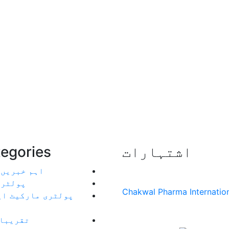
اشتہارات
egories
اہم خبریں
)
پولٹری
پولٹری مارکیٹ اپ
تقریبا