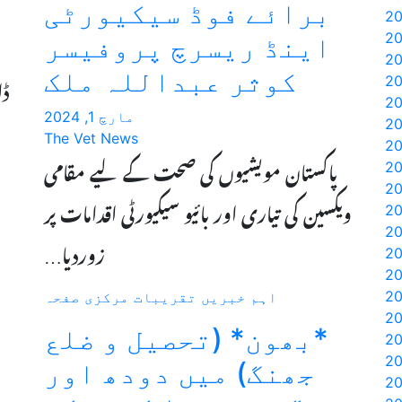
برائے فوڈ سیکیورٹی
اینڈ ریسرچ پروفیسر
کوثر عبداللہ ملک
ڈا
مارچ 1, 2024
The Vet News
پاکستان مویشیوں کی صحت کے لیے مقامی
ویکسین کی تیاری اور بائیو سیکیورٹی اقدامات پر
زوردیا…
اہم خبریں
تقریبات
مرکزی صفحہ
*بھون* (تحصیل و ضلع
جھنگ) میں دودھ اور