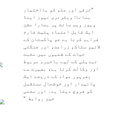
"ترقی اور علم کو بااختیار
بنانا: ویٹرنری نیوز اینڈ
ویوز ویب سائٹ پر ہمارا مشن
ایک قابل اعتماد پلیٹ فارم
فراہم کرنا ہے جو پاکستان کے
لائیو سٹاک، زراعت، اور جنگلی
حیات کے شعبوں میں مثبت
تبدیلی کے لیے باخبر، مربوط
اور وکالت کرتا ہے، بصیرت سے
بھرپور مواد کے ذریعے ایک
پائیدار اور خوشحال مستقبل
کو فروغ دیتا ہے۔ اور معنی
خیز روابط۔"