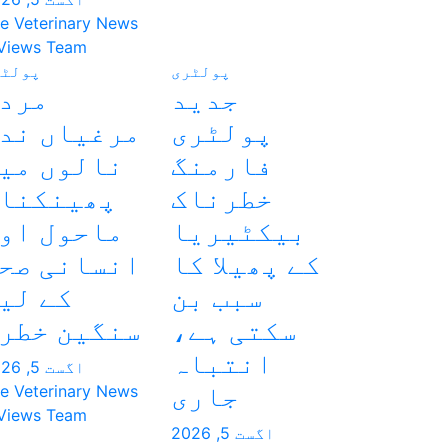
e Veterinary News
Views Team
پولٹری
پولٹر
جدید
مرد
پولٹری
مرغیاں ند
فارمنگ
نالوں می
خطرناک
پھینکنا
بیکٹیریا
ماحول او
کے پھیلا کا
انسانی صح
سبب بن
کے لی
سکتی ہے،
سنگین خطر
انتباہ
اگست 5, 2026
جاری
e Veterinary News
Views Team
اگست 5, 2026