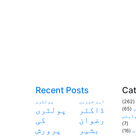
Recent Posts
Cat
(262
اہم خبریں
پولٹری
ڈاکٹر
پولٹری
(65)
ڈیٹس
رضوان
کی
(7)
بشیر
پرورش
ت
(16)