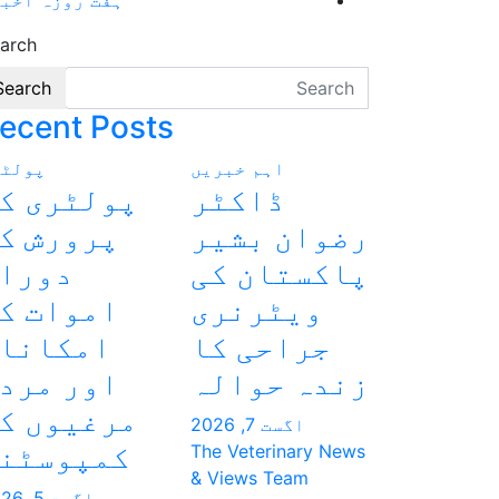
arch
Search
ecent Posts
اہم خبریں
پولٹر
ڈاکٹر
پولٹری ک
رضوان بشیر
پرورش ک
پاکستان کی
دورا
ویٹرنری
اموات ک
جراحی کا
امکانا
زندہ حوالہ
اور مرد
مرغیوں ک
اگست 7, 2026
کمپوسٹن
The Veterinary News
& Views Team
اگست 5, 2026