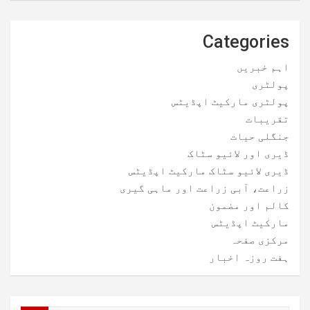
Categories
اہم خبریں
پولٹری
پولٹری مارکیٹ اپڈیٹس
تقریبات
جنگلی حیات
ڈیری اور لائیو سٹاک
ڈیری لائیو سٹاک مارکیٹ اپڈیٹس
زراعت، آبی زراعت اور ماہی گیری
کالم اور مضمون
مارکیٹ اپڈیٹس
مرکزی صفحہ
ہفت روزہ اخبار