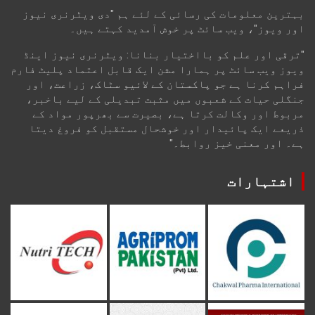
بہترین معلومات کی رسائی کے لئے ہم "دی ویٹرنری نیوز
اور ویوز"، ویب سائٹ پر خوش آمدید کہتے ہیں۔
"ترقی اور علم کو بااختیار بنانا: ویٹرنری نیوز اینڈ
ویوز ویب سائٹ پر ہمارا مشن ایک قابل اعتماد پلیٹ فارم
فراہم کرنا ہے جو پاکستان کے لائیو سٹاک، زراعت، اور
جنگلی حیات کے شعبوں میں مثبت تبدیلی کے لیے باخبر،
مربوط اور وکالت کرتا ہے، بصیرت سے بھرپور مواد کے
ذریعے ایک پائیدار اور خوشحال مستقبل کو فروغ دیتا
ہے۔ اور معنی خیز روابط۔"
اشتہارات