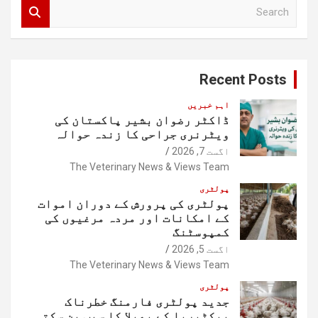
S
e
a
r
c
Recent Posts
h
اہم خبریں
ڈاکٹر رضوان بشیر پاکستان کی
ویٹرنری جراحی کا زندہ حوالہ
اگست 7, 2026
The Veterinary News & Views Team
پولٹری
پولٹری کی پرورش کے دوران اموات
کے امکانات اور مردہ مرغیوں کی
کمپوسٹنگ
اگست 5, 2026
The Veterinary News & Views Team
پولٹری
جدید پولٹری فارمنگ خطرناک
بیکٹیریا کے پھیلا کا سبب بن سکتی