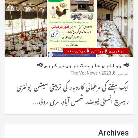
اہم خبریں
پولٹری
مرکزی صفحہ
📢 پولٹری فارمنگ تربیتی کورس 📢
نومبر 8, 2023
The Vet News
ایک ہفتے کی مرغبانی کاروبار کی تربیتی سیشن پولٹری
ریسرچ انسٹی ٹیوٹ، شمس آباد، مری روڈ،…
Archives