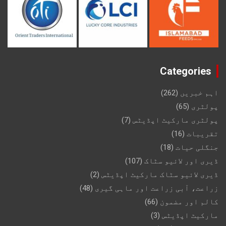
Categories
اہم خبریں
(262)
پولٹری
(65)
پولٹری مارکیٹ اپڈیٹس
(7)
تقریبات
(16)
جنگلی حیات
(18)
ڈیری اور لائیو سٹاک
(107)
ڈیری لائیو سٹاک مارکیٹ اپڈیٹس
(2)
زراعت، آبی زراعت اور ماہی گیری
(48)
کالم اور مضمون
(66)
مارکیٹ اپڈیٹس
(3)