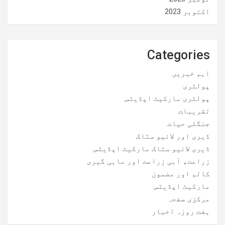
اکتوبر 2023
Categories
اہم خبریں
پولٹری
پولٹری مارکیٹ اپڈیٹس
تقریبات
جنگلی حیات
ڈیری اور لائیو سٹاک
ڈیری لائیو سٹاک مارکیٹ اپڈیٹس
زراعت، آبی زراعت اور ماہی گیری
کالم اور مضمون
مارکیٹ اپڈیٹس
مرکزی صفحہ
ہفت روزہ اخبار