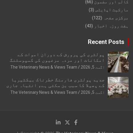
کالم اور مضمون
(66)
مارکیٹ اپڈیٹس
(3)
مرکزی صفحہ
(122)
ہفت روزہ اخبار
(43)
Recent Posts
پولٹری کی پرورش کے دوران اموات کے
امکانات اور مردہ مرغیوں کی کمپوسٹنگ
اگست 5, 2026
The Veterinary News & Views Team
جدید پولٹری فارمنگ خطرناک بیکٹیریا
کے پھیلا کا سبب بن سکتی ہے، انتباہ جاری
اگست 5, 2026
The Veterinary News & Views Team