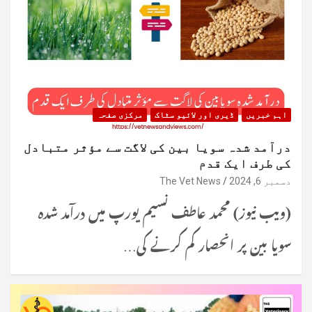
اہم خبریں
ڈیری اور لائیو سٹاک
مرکزی صفحہ
درآمد شدہ سویا بین کی لاگت سے مؤثر متبادل
کی طرف ایک قدم
دسمبر 6, 2024
The Vet News
(ویب نیوز) محمد عاطف نسیم یورپ میں درآمد شدہ
سویا بین پر انحصار کم کرنے کی…