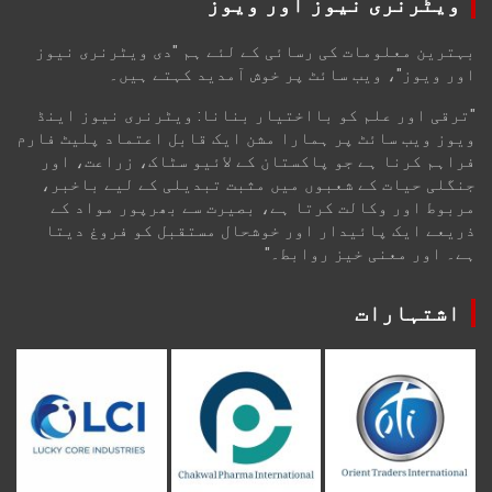
ویٹرنری نیوز اور ویوز
بہترین معلومات کی رسائی کے لئے ہم "دی ویٹرنری نیوز
اور ویوز"، ویب سائٹ پر خوش آمدید کہتے ہیں۔
"ترقی اور علم کو بااختیار بنانا: ویٹرنری نیوز اینڈ
ویوز ویب سائٹ پر ہمارا مشن ایک قابل اعتماد پلیٹ فارم
فراہم کرنا ہے جو پاکستان کے لائیو سٹاک، زراعت، اور
جنگلی حیات کے شعبوں میں مثبت تبدیلی کے لیے باخبر،
مربوط اور وکالت کرتا ہے، بصیرت سے بھرپور مواد کے
ذریعے ایک پائیدار اور خوشحال مستقبل کو فروغ دیتا
ہے۔ اور معنی خیز روابط۔"
اشتہارات