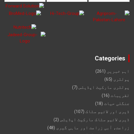
Categories
اہم خبریں
(261)
پولٹری
(65)
پولٹری مارکیٹ اپڈیٹس
(7)
تقریبات
(16)
جنگلی حیات
(18)
ڈیری اور لائیو سٹاک
(107)
ڈیری لائیو سٹاک مارکیٹ اپڈیٹس
(2)
زراعت، آبی زراعت اور ماہی گیری
(48)