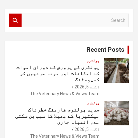
S
e
a
r
c
Recent Posts
h
پولٹری
پولٹری کی پرورش کے دوران اموات
کے امکانات اور مردہ مرغیوں کی
کمپوسٹنگ
اگست 5, 2026
The Veterinary News & Views Team
پولٹری
جدید پولٹری فارمنگ خطرناک
بیکٹیریا کے پھیلا کا سبب بن سکتی
ہے، انتباہ جاری
اگست 5, 2026
The Veterinary News & Views Team