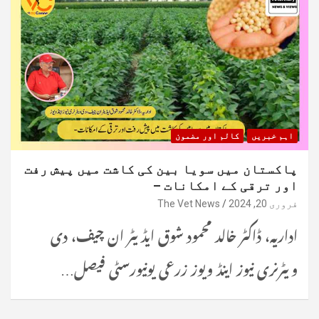
اہم خبریں
کالم اور مضمون
پاکستان میں سویا بین کی کاشت میں پیش رفت
اور ترقی کے امکانات –
فروری 20, 2024
The Vet News
اداریہ، ڈاکٹر خالد محمود شوق ایڈیٹر ان چیف، دی
ویٹرنری نیوز اینڈ ویوز زرعی یونیورسٹی فیصل…