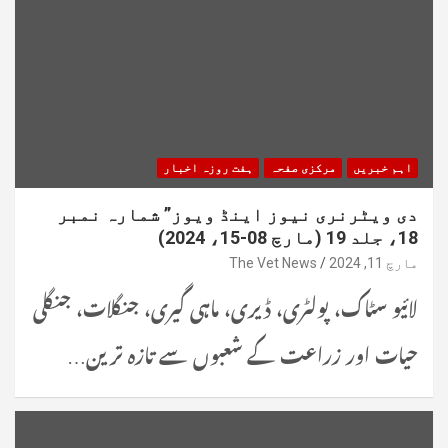
اہم خبریں
مرکزی صفحہ
ہفت روزہ اخبار
دی ویٹرنری نیوز اینڈ ویوز” شمارہ نمبر
18، جلد 19 (مارچ 08-15، 2024)
مارچ 11, 2024
The Vet News
لائیو سٹاک، پولٹری، ڈیری، ماہی گیری، جنگلات، جنگلی
حیات اور زراعت کے شعبوں سے تازہ ترین…