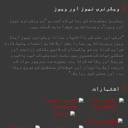
ویٹرنری نیوز اور ویوز
بہترین معلومات کی رسائی کے لئے ہم "دی ویٹرنری نیوز
اور ویوز"، ویب سائٹ پر خوش آمدید کہتے ہیں۔
"ترقی اور علم کو بااختیار بنانا: ویٹرنری نیوز اینڈ
ویوز ویب سائٹ پر ہمارا مشن ایک قابل اعتماد پلیٹ فارم
فراہم کرنا ہے جو پاکستان کے لائیو سٹاک، زراعت، اور
جنگلی حیات کے شعبوں میں مثبت تبدیلی کے لیے باخبر،
مربوط اور وکالت کرتا ہے، بصیرت سے بھرپور مواد کے
ذریعے ایک پائیدار اور خوشحال مستقبل کو فروغ دیتا
ہے۔ اور معنی خیز روابط۔"
اشتہارات