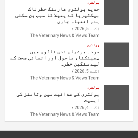
پولٹری
جدید پولٹری فارمنگ خطرناک
بیکٹیریا کے پھیلا کا سبب بن سکتی
ہے، انتباہ جاری
اگست 5, 2026
The Veterinary News & Views Team
پولٹری
مردہ مرغیاں ندی نالوں میں
پھینکنا، ماحول اور انسانی صحت کے
لیے سنگین خطرہ
اگست 5, 2026
The Veterinary News & Views Team
پولٹری
پولٹری کی غذائیت میں وٹامنز کی
اہمیت
اگست 4, 2026
The Veterinary News & Views Team