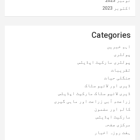
نومبر 2023
اکتوبر 2023
Categories
اہم خبریں
پولٹری
پولٹری مارکیٹ اپڈیٹس
تقریبات
جنگلی حیات
ڈیری اور لائیو سٹاک
ڈیری لائیو سٹاک مارکیٹ اپڈیٹس
زراعت، آبی زراعت اور ماہی گیری
کالم اور مضمون
مارکیٹ اپڈیٹس
مرکزی صفحہ
ہفت روزہ اخبار