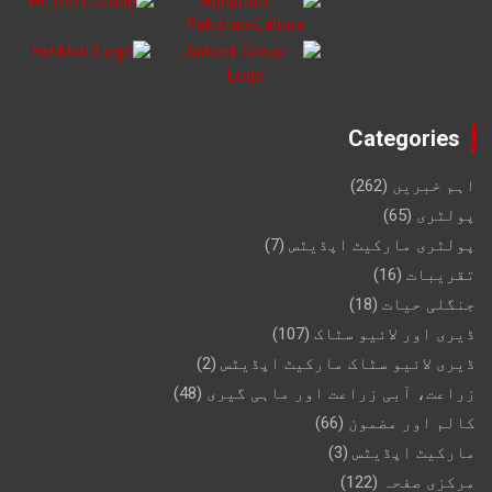
Categories
اہم خبریں
(262)
پولٹری
(65)
پولٹری مارکیٹ اپڈیٹس
(7)
تقریبات
(16)
جنگلی حیات
(18)
ڈیری اور لائیو سٹاک
(107)
ڈیری لائیو سٹاک مارکیٹ اپڈیٹس
(2)
زراعت، آبی زراعت اور ماہی گیری
(48)
کالم اور مضمون
(66)
مارکیٹ اپڈیٹس
(3)
مرکزی صفحہ
(122)