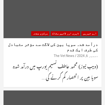
اہم خبریں
ڈیری اور لائیو سٹاک
مرکزی صفحہ
درآمد شدہ سویا بین کی لاگت سے مؤثر متبادل
کی طرف ایک قدم
دسمبر 6, 2024
The Vet News
(ویب نیوز) محمد عاطف نسیم یورپ میں درآمد شدہ
سویا بین پر انحصار کم کرنے کی…