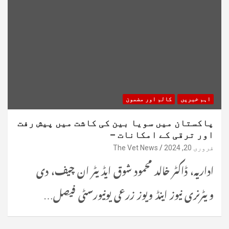
اہم خبریں
کالم اور مضمون
پاکستان میں سویا بین کی کاشت میں پیش رفت
اور ترقی کے امکانات –
فروری 20, 2024
The Vet News
اداریہ، ڈاکٹر خالد محمود شوق ایڈیٹر ان چیف، دی
ویٹرنری نیوز اینڈ ویوز زرعی یونیورسٹی فیصل…