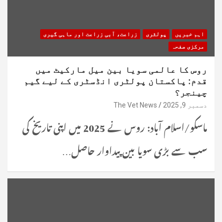
اہم خبریں
پولٹری
زراعت، آبی زراعت اور ماہی گیری
مرکزی صفحہ
روس کا عالمی سویا بین میل مارکیٹ میں
قدم: پاکستان پولٹری انڈسٹری کے لیے گیم
چینجر؟
دسمبر 9, 2025
The Vet News
ماسکو/اسلام آباد: روس نے 2025 میں اپنی تاریخ کی
سب سے بڑی سویا بین پیداوار حاصل…