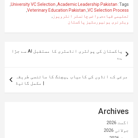
,
University VC Selection
,
Academic Leadership Pakistan
Tags:
,
Veterinary Education Pakistan
,
VC Selection Process
تعلیمی قیادت
,
وائس چانسلر انٹرویوز
,
ویٹرنری یونیورسٹیز پاکستان
پوسٹوں
پاکستان کی پولٹری انڈسٹری کا مستقبل AI سے جڑا
کی
ہے
نیویگیشن
مرغی کے انڈوں کی کامیاب ہیچنگ کا سائنسی طریقہ
| مکمل گائیڈ
Archives
اگست 2026
جولائی 2026