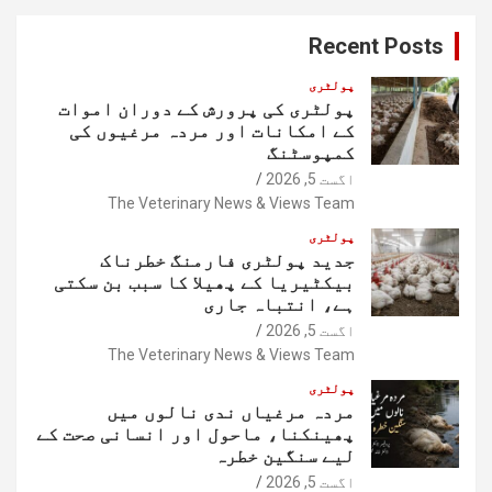
c
Recent Posts
h
پولٹری
پولٹری کی پرورش کے دوران اموات
کے امکانات اور مردہ مرغیوں کی
کمپوسٹنگ
اگست 5, 2026
The Veterinary News & Views Team
پولٹری
جدید پولٹری فارمنگ خطرناک
بیکٹیریا کے پھیلا کا سبب بن سکتی
ہے، انتباہ جاری
اگست 5, 2026
The Veterinary News & Views Team
پولٹری
مردہ مرغیاں ندی نالوں میں
پھینکنا، ماحول اور انسانی صحت کے
لیے سنگین خطرہ
اگست 5, 2026