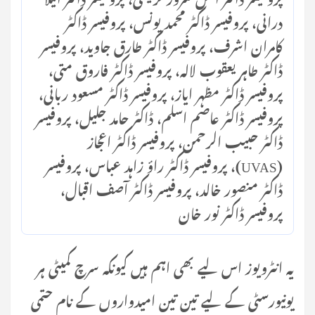
درانی، پروفیسر ڈاکٹر محمد یونس، پروفیسر ڈاکٹر
کامران اشرف، پروفیسر ڈاکٹر طارق جاوید، پروفیسر
ڈاکٹر طاہر یعقوب لالہ، پروفیسر ڈاکٹر فاروق متی،
پروفیسر ڈاکٹر مظہر ایاز، پروفیسر ڈاکٹر مسعود ربانی،
پروفیسر ڈاکٹر عاصم اسلم، ڈاکٹر حامد جلیل، پروفیسر
ڈاکٹر حبیب الرحمن، پروفیسر ڈاکٹر اعجاز
(UVAS)، پروفیسر ڈاکٹر راؤ زاہد عباس، پروفیسر
ڈاکٹر منصور خالد، پروفیسر ڈاکٹر آصف اقبال،
پروفیسر ڈاکٹر نور خان
یہ انٹرویوز اس لیے بھی اہم ہیں کیونکہ سرچ کمیٹی ہر
یونیورسٹی کے لیے تین تین امیدواروں کے نام حتمی