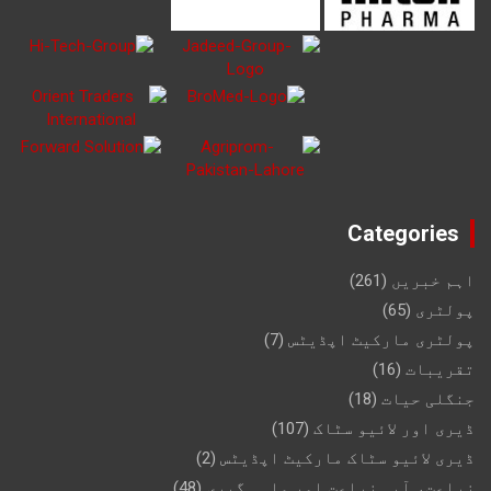
Categories
اہم خبریں
(261)
پولٹری
(65)
پولٹری مارکیٹ اپڈیٹس
(7)
تقریبات
(16)
جنگلی حیات
(18)
ڈیری اور لائیو سٹاک
(107)
ڈیری لائیو سٹاک مارکیٹ اپڈیٹس
(2)
زراعت، آبی زراعت اور ماہی گیری
(48)