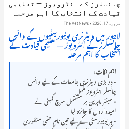
چانسلرز کے انٹرویوز — تعلیمی
قیادت کے انتخاب کا اہم مرحلہ
فروری 17, 2026
The Vet News
لاہور میں ویٹرنری یونیورسٹیوں کے وائس
چانسلرز کے انٹرویوز — تعلیمی قیادت کے
انتخاب کا اہم مرحلہ
اہم نکات:
• دو بڑی ویٹرنری جامعات کے لیے وائس
چانسلر انٹرویوز مکمل
• سینئر ماہرین پر مشتمل سرچ کمیٹی نے
امیدواروں کا جائزہ لیا
• ہر یونیورسٹی کے لیے تین نام حتمی منظوری