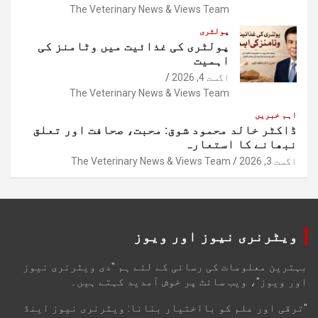
The Veterinary News & Views Team
پولٹری
پولٹری کی غذائیت میں وٹامنز کی
اہمیت
اگست 4, 2026
The Veterinary News & Views Team
اہم خبریں
ڈاکٹر خالد محمود شوق: محبت، صحافت اور تعلق
نبھانے کا استعارہ
اگست 3, 2026
The Veterinary News & Views Team
ویٹرنری نیوز اور ویوز
بہترین معلومات کی رسائی کے لئے ہم "دی ویٹرنری نیوز
اور ویوز"، ویب سائٹ پر خوش آمدید کہتے ہیں۔
"ترقی اور علم کو بااختیار بنانا: ویٹرنری نیوز اینڈ