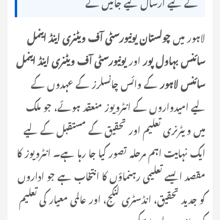
کے لیے ارسال کیے جائیں گے
لاہور میں
چولستان یونیورسٹی آف ویٹنری اینڈ اینمل
سائنس بہاول پور
اور
یونیورسٹی آف ویٹنری اینڈ اینمل
سائنس لاہور
کے وائس چانسلرز کے عہدوں کے
لیے امیدواروں کے انٹرویوز منعقد ہوئے، جو ملک
میں ویٹرنری تعلیم اور تحقیق کے مستقبل کے لیے
ایک نہایت اہم مرحلہ تصور کیا جا رہا ہے۔ انٹرویوز کا
مقصد ایسے تعلیمی رہنماؤں کا انتخاب ہے جو اداروں
کو جدید تحقیق، انڈسٹری لنکج، اور عالمی معیار کی تعلیم