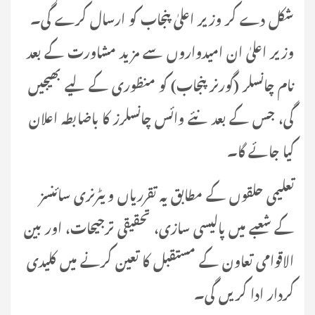
شکل دے کر وزیر اعلیٰ پنجاب کو ارسال کرے گی۔
وزیر اعلیٰ ان امیدواروں سے مزید مشاورت کے بعد
نام چانسلر (گورنر پنجاب) کو منظوری کے لیے بھیجیں
گی، جس کے بعد نئے وائس چانسلرز کا باضابطہ اعلان
کیا جائے گا۔
تعلیمی حلقوں کے مطابق یہ تقرریاں ویٹرنری سائنسز
کے شعبے میں پالیسی سازی، تحقیقی ترجیحات، اور بین
الاقوامی تعاون کے مستقبل کا تعین کرنے میں کلیدی
کردار ادا کریں گی۔