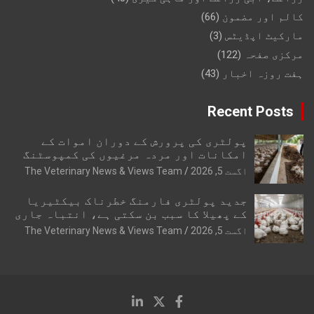
کالم اور مضمون
(66)
مارکیٹ اپڈیٹس
(3)
مرکزی صفحہ
(122)
ہفت روزہ اخبار
(43)
Recent Posts
پولٹری کی پرورش کے دوران اموات کے
امکانات اور مردہ مرغیوں کی کمپوسٹنگ
اگست 5, 2026
The Veterinary News & Views Team
جدید پولٹری فارمنگ خطرناک بیکٹیریا
کے پھیلا کا سبب بن سکتی ہے، انتباہ جاری
اگست 5, 2026
The Veterinary News & Views Team