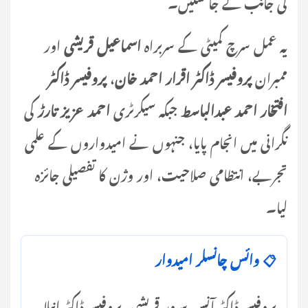
کی جانب لے جا سکیں۔
یہ عمل سرچ کمیٹی کے سربراہ
اسماعیل قریشی
اور
ممبران
پروفیسر ڈاکٹر اقرار احمد خان
،
پروفیسر ڈاکٹر
افتخار احمد عبدالباسط
جبکہ سیکرٹری
احمد عزیز تارڑ
کی
نگرانی میں انجام پایا، جنہوں نے امیدواروں کے علمی
تجربے، انتظامی صلاحیت، اور وژن کا تفصیلی جائزہ
لیا۔
📋 وائس چانسلر امیدوار
پروفیسر ڈاکٹر آنس سرور قریشی، پروفیسر ڈاکٹر انیلا