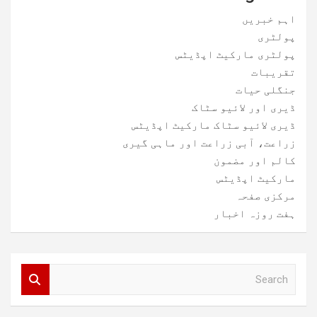
اہم خبریں
پولٹری
پولٹری مارکیٹ اپڈیٹس
تقریبات
جنگلی حیات
ڈیری اور لائیو سٹاک
ڈیری لائیو سٹاک مارکیٹ اپڈیٹس
زراعت، آبی زراعت اور ماہی گیری
کالم اور مضمون
مارکیٹ اپڈیٹس
مرکزی صفحہ
ہفت روزہ اخبار
S
e
a
r