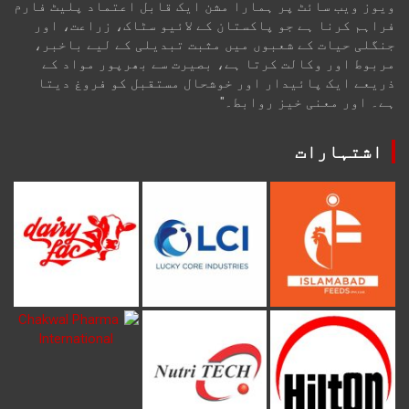
ویوز ویب سائٹ پر ہمارا مشن ایک قابل اعتماد پلیٹ فارم
فراہم کرنا ہے جو پاکستان کے لائیو سٹاک، زراعت، اور
جنگلی حیات کے شعبوں میں مثبت تبدیلی کے لیے باخبر،
مربوط اور وکالت کرتا ہے، بصیرت سے بھرپور مواد کے
ذریعے ایک پائیدار اور خوشحال مستقبل کو فروغ دیتا
ہے۔ اور معنی خیز روابط۔"
اشتہارات