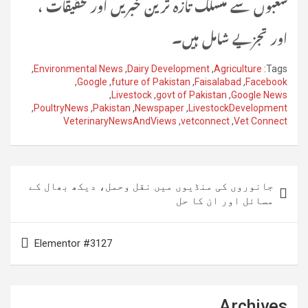
شعبوں سے منسلک تازہ ترین خبریں اورتحقیقات ،
اور تجزیے شامل ہیں۔
,
Environmental News
,
Dairy Development
,
Agriculture
Tags:
,
Google
,
future of Pakistan
,
Faisalabad
,
Facebook
,
Livestock
,
govt of Pakistan
,
Google News
,
PoultryNews
,
Pakistan
,
Newspaper
,
LivestockDevelopment
VeterinaryNewsAndViews
,
vetconnect
,
Vet Connect
پوسٹوں
جانوروں کی منڈیوں میں نقل وحمل، دیکھ بھال کے
کی
مسائل اور ان کا حل
نیویگیشن
Elementor #3127
Archives