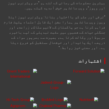
بہترین معلومات کی رسائی کے لئے ہم "دی ویٹرنری نیوز
اور ویوز"، ویب سائٹ پر خوش آمدید کہتے ہیں۔
"ترقی اور علم کو بااختیار بنانا: ویٹرنری نیوز اینڈ
ویوز ویب سائٹ پر ہمارا مشن ایک قابل اعتماد پلیٹ فارم
فراہم کرنا ہے جو پاکستان کے لائیو سٹاک، زراعت، اور
جنگلی حیات کے شعبوں میں مثبت تبدیلی کے لیے باخبر،
مربوط اور وکالت کرتا ہے، بصیرت سے بھرپور مواد کے
ذریعے ایک پائیدار اور خوشحال مستقبل کو فروغ دیتا
ہے۔ اور معنی خیز روابط۔"
اشتہارات