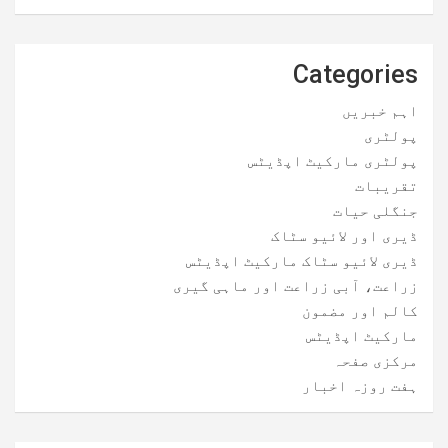
Categories
اہم خبریں
پولٹری
پولٹری مارکیٹ اپڈیٹس
تقریبات
جنگلی حیات
ڈیری اور لائیو سٹاک
ڈیری لائیو سٹاک مارکیٹ اپڈیٹس
زراعت، آبی زراعت اور ماہی گیری
کالم اور مضمون
مارکیٹ اپڈیٹس
مرکزی صفحہ
ہفت روزہ اخبار