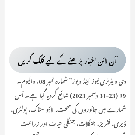
آن لائن اخبار پڑھنے کے لیے کلک کریں
دی ویٹرنری نیوز اینڈ ویوز” شمارہ نمبر 08، والیوم۔
19 (23-31 دسمبر 2023) شائع كرديا گيا ہے۔ أس
شمارے میں جانوروں کی صحت، لائیو سٹاک، پولٹری،
ڈیری، فشریز، جنگلات، جنگلی حیات اور زراعت