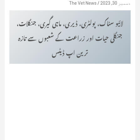
دسمبر 30, 2023
The Vet News
لائیو سٹاک، پولٹری، ڈیری، ماہی گیری، جنگلات،
جنگلی حیات اور زراعت کے شعبوں سے تازہ
ترین اپ ڈیٹس