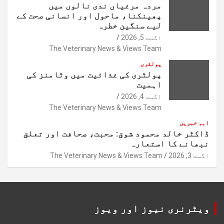
مردہ مرغیاں ندی نالوں میں
پھینکنا، ماحول اور انسانی صحت کے
لیے سنگین خطرہ
اگست 5, 2026
The Veterinary News & Views Team
پولٹری
پولٹری کی غذائیت میں وٹامنز کی
اہمیت
اگست 4, 2026
The Veterinary News & Views Team
اہم خبریں
ڈاکٹر خالد محمود شوق: محبت، صحافت اور تعلق
نبھانے کا استعارہ
اگست 3, 2026
The Veterinary News & Views Team
ویٹرنری نیوز اور ویوز