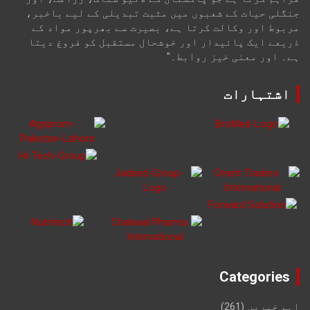
جنگلی حیات کے شعبوں میں مثبت تبدیلی کے لیے باخبر،
مربوط اور وکالت کرتا ہے، بصیرت سے بھرپور مواد کے
ذریعے ایک پائیدار اور خوشحال مستقبل کو فروغ دیتا
ہے۔ اور معنی خیز روابط۔"
اشتہارات
Categories
اہم خبریں
(261)