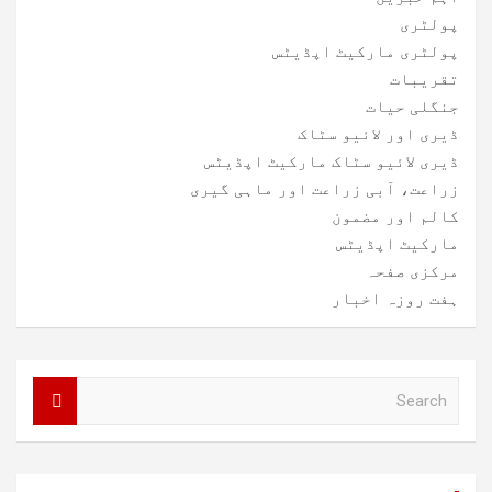
پولٹری
پولٹری مارکیٹ اپڈیٹس
تقریبات
جنگلی حیات
ڈیری اور لائیو سٹاک
ڈیری لائیو سٹاک مارکیٹ اپڈیٹس
زراعت، آبی زراعت اور ماہی گیری
کالم اور مضمون
مارکیٹ اپڈیٹس
مرکزی صفحہ
ہفت روزہ اخبار
S
e
a
r
c