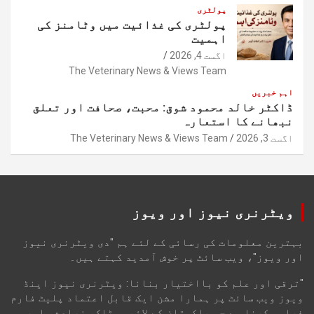
پولٹری
پولٹری کی غذائیت میں وٹامنز کی
اہمیت
اگست 4, 2026
The Veterinary News & Views Team
اہم خبریں
ڈاکٹر خالد محمود شوق: محبت، صحافت اور تعلق
نبھانے کا استعارہ
اگست 3, 2026
The Veterinary News & Views Team
ویٹرنری نیوز اور ویوز
بہترین معلومات کی رسائی کے لئے ہم "دی ویٹرنری نیوز
اور ویوز"، ویب سائٹ پر خوش آمدید کہتے ہیں۔
"ترقی اور علم کو بااختیار بنانا: ویٹرنری نیوز اینڈ
ویوز ویب سائٹ پر ہمارا مشن ایک قابل اعتماد پلیٹ فارم
فراہم کرنا ہے جو پاکستان کے لائیو سٹاک، زراعت، اور