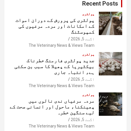
Recent Posts
h
پولٹری
پولٹری کی پرورش کے دوران اموات
کے امکانات اور مردہ مرغیوں کی
کمپوسٹنگ
اگست 5, 2026
The Veterinary News & Views Team
پولٹری
جدید پولٹری فارمنگ خطرناک
بیکٹیریا کے پھیلا کا سبب بن سکتی
ہے، انتباہ جاری
اگست 5, 2026
The Veterinary News & Views Team
پولٹری
مردہ مرغیاں ندی نالوں میں
پھینکنا، ماحول اور انسانی صحت کے
لیے سنگین خطرہ
اگست 5, 2026
The Veterinary News & Views Team