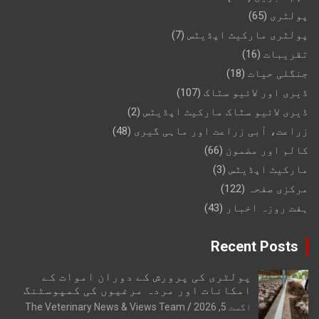
پولٹری
(65)
پولٹری مارکیٹ اپڈیٹس
(7)
تقریبات
(16)
جنگلی حیات
(18)
ڈیری اور لائیو سٹاک
(107)
ڈیری لائیو سٹاک مارکیٹ اپڈیٹس
(2)
زراعت، آبی زراعت اور ماہی گیری
(48)
کالم اور مضمون
(66)
مارکیٹ اپڈیٹس
(3)
مرکزی صفحہ
(122)
ہفت روزہ اخبار
(43)
Recent Posts
پولٹری کی پرورش کے دوران اموات کے
امکانات اور مردہ مرغیوں کی کمپوسٹنگ
اگست 5, 2026
The Veterinary News & Views Team