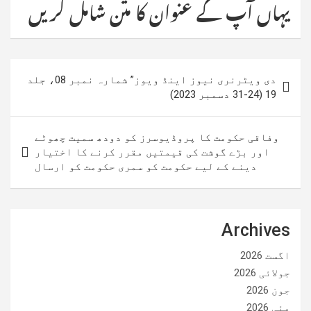
یہاں آپ کے عنوان کا متن شامل کریں
پوسٹوں
دی ویٹرنری نیوز اینڈ ویوز” شمارہ نمبر 08، جلد
کی
19 (24-31 دسمبر 2023)
نیویگیشن
وفاقی حکومت کا پروڈیوسرز کو دودھ سمیت چھوٹے
اور بڑے گوشت کی قیمتیں مقرر کرنے کا اختیار
دینے کے لیے حکومت کو سمری حکومت کو ارسال
Archives
اگست 2026
جولائی 2026
جون 2026
مئی 2026